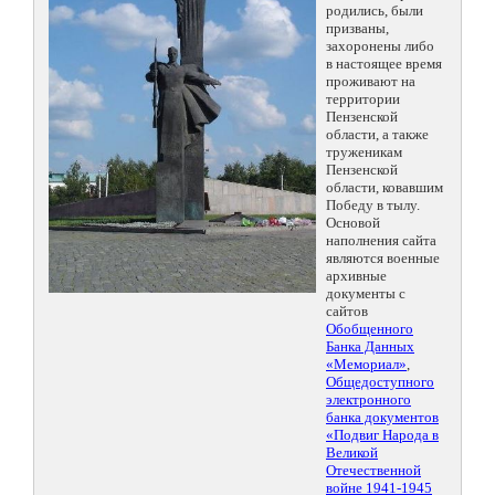
родились, были
призваны,
захоронены либо
в настоящее время
проживают на
территории
Пензенской
области, а также
труженикам
Пензенской
области, ковавшим
Победу в тылу.
Основой
наполнения сайта
являются военные
архивные
документы с
сайтов
Обобщенного
Банка Данных
«Мемориал»
,
Общедоступного
электронного
банка документов
«Подвиг Народа в
Великой
Отечественной
войне 1941-1945