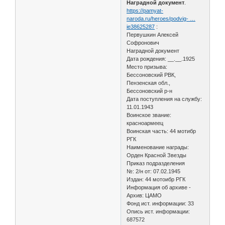
Наградной документ
.
https://pamyat-
naroda.ru/heroes/podvig- …
ie38625287
:
Первушкин Алексей
Софронович
Наградной документ
Дата рождения: __.__.1925
Место призыва:
Бессоновский РВК,
Пензенская обл.,
Бессоновский р-н
Дата поступления на службу:
11.01.1943
Воинское звание:
красноармеец
Воинская часть: 44 мотибр
РГК
Наименование награды:
Орден Красной Звезды
Приказ подразделения
№: 2/н от: 07.02.1945
Издан: 44 мотоибр РГК
Информация об архиве -
Архив: ЦАМО
Фонд ист. информации: 33
Опись ист. информации:
687572