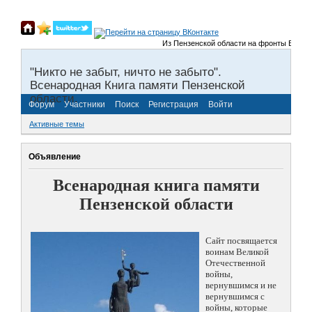
Из Пензенской области на фронты Великой Оте
"Никто не забыт, ничто не забыто".
Всенародная Книга памяти Пензенской
области.
Форум
Участники
Поиск
Регистрация
Войти
Активные темы
Объявление
Всенародная книга памяти
Пензенской области
Сайт посвящается
воинам Великой
Отечественной
войны,
вернувшимся и не
вернувшимся с
войны, которые