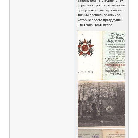
давала забыть о войне, о тех
страшных днях: всю жизнь он
прихрамывал на одну ногу», -
такими словами закончила
историю своего прадедушки
Светлана Плотникова.