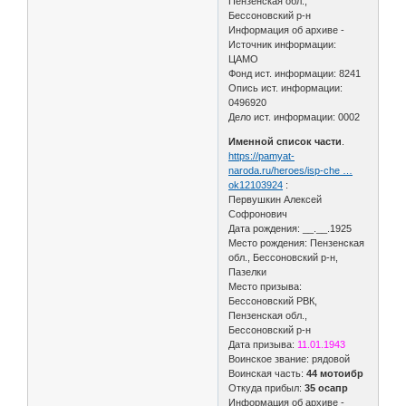
Пензенская обл.,
Бессоновский р-н
Информация об архиве -
Источник информации:
ЦАМО
Фонд ист. информации: 8241
Опись ист. информации:
0496920
Дело ист. информации: 0002
Именной список части
.
https://pamyat-
naroda.ru/heroes/isp-che …
ok12103924
:
Первушкин Алексей
Софронович
Дата рождения: __.__.1925
Место рождения: Пензенская
обл., Бессоновский р-н,
Пазелки
Место призыва:
Бессоновский РВК,
Пензенская обл.,
Бессоновский р-н
Дата призыва:
11.01.1943
Воинское звание: рядовой
Воинская часть:
44 мотоибр
Откуда прибыл:
35 осапр
Информация об архиве -