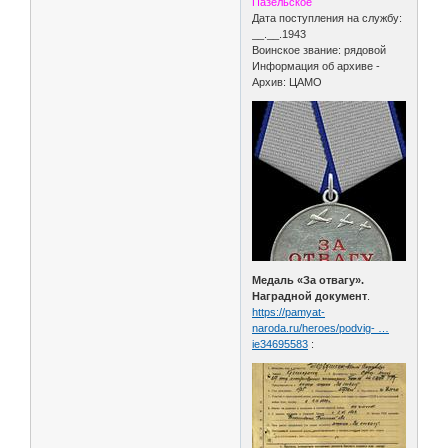
Пазельское
Дата поступления на службу:
__.__.1943
Воинское звание: рядовой
Информация об архиве -
Архив: ЦАМО
Медаль «За отвагу».
Наградной документ
.
https://pamyat-
naroda.ru/heroes/podvig- …
ie34695583
: