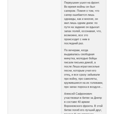
Первушкин ушел на фронт.
Во время войны он был
сапером. Помня о том, что
сапер ошибается лишь
однажды, как и многие, он
жил лишь одним днем: по
пути на задание он вдыхал
запах полей, осознавая, что,
возможно, все это
происходит с ним в
последний раз.
По вечерам, когда
выдавалась свободная
минутка, молодые бойцы
писали письма домой, а
после Леша играл веселые
песни, которым учил его
отец, и все сразу забывали
про войну, про самолеты,
кружившиеся на их головами,
про запах пороха в воздухе...
Алексей Сафронович
участвовал в битве за Днепр
в составе 40 армии
Воронежского фронта. В этой
битве погиб его лучший друг,
ранено было огромное