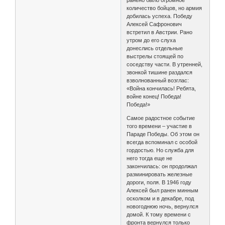
количество бойцов, но армия
добилась успеха. Победу
Алексей Сафронович
встретил в Австрии. Рано
утром до его слуха
донеслись отдельные
выстрелы стоящей по
соседству части. В утренней,
звонкой тишине раздался
взволнованный возглас:
«Война кончилась! Ребята,
войне конец! Победа!
Победа!»
Самое радостное событие
того времени – участие в
Параде Победы. Об этом он
всегда вспоминал с особой
гордостью. Но служба для
него тогда еще не
закончилась: он продолжал
разминировать железные
дороги, поля. В 1946 году
Алексей был ранен минным
осколком и в декабре, под
новогоднюю ночь, вернулся
домой. К тому времени с
фронта вернулся только