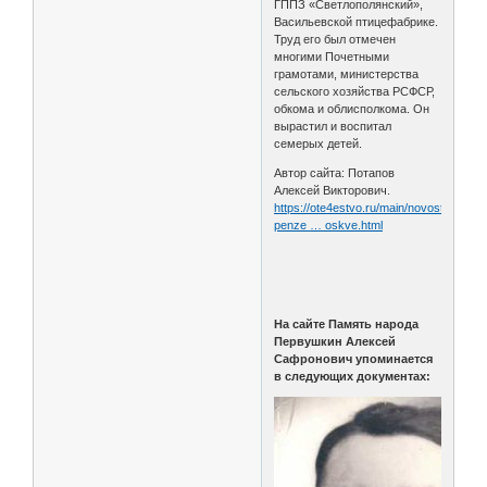
ГППЗ «Светлополянский»,
Васильевской птицефабрике.
Труд его был отмечен
многими Почетными
грамотами, министерства
сельского хозяйства РСФСР,
обкома и облисполкома. Он
вырастил и воспитал
семерых детей.
Автор сайта: Потапов
Алексей Викторович.
https://ote4estvo.ru/main/novosti-
penze … oskve.html
На сайте Память народа
Первушкин Алексей
Сафронович упоминается
в следующих документах: