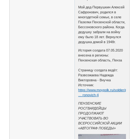
Мой дед-Первушкин Алексей
Сафронович, родился в
многодетной семье, в селе
Пазелки Пензенской области,
Бессоновского района. Когда
дедушку забрали на войну
ему было 18 лет. Вернулся
дедушка домой в 1948г.
История солдата 07.05.2020
внесена в регионы:
Пензенская область, Пенза
Страницу солдата ведёт:
Развозжаева Надежда
Викторовна - Внучка
Источник:
https://www.moypolk.ru/soldier/pervush
… ronovich-4
ПЕНЗЕНСКИЕ
РОСГВАРДЕЙЦЫ
ПРОДОЛЖАЮТ
УЧАСТВОВАТЬ ВО
ВСЕРОССИЙСКОЙ АКЦИИ
«АВТОГРАФ ПОБЕДЫ»