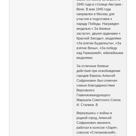
1945 года в столице Австрии -
Вене. В мае 1945 года
направлен в Москву для
участия в подготовке к
параду Победы. Награжден
медалью « За боевые
заслуги», двумя орденами «
Красной Звезды», медалями
«За взятие Будапешта», «За
взятие Вены», «За победу
над Германией», юбилейными
медалями.
За отличные боевые
действия при освобождении
городов Европы Алексей
Софронович был отмечен
семью благодарностями
Верховного
Главнокомандующего
Маршала Советского Союза
И. Сталина. В
Вернувшись с войны в
родной город, Алексей
Софронович женился,
работал в колхозе «Заря»,
совхозе «Степановский»,