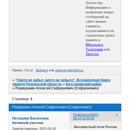
Отечества.
Информацию о
появлении новых
сообщений на
сайте можно
узнавать,
подписавшись на
страничках книги
памяти в
ВКонтакте
,
Телеграмм
или
Твиттер
.
Привет, Гость!
Войдите
или
зарегистрируйтесь
.
»
"Никто не забыт, ничто не забыто". Всенародная Книга
памяти Пензенской области.
»
Бессоновский район
»
Первушкин Алексей Сафронович (Софронович)
Страница:
1
Первушкин Алексей Сафронович (Софронович)
Поделиться
2023-
1
Легошина Валентина
08-24 13:03:46
Активный участник
Бессмертный полк России
Зарегистрирован
: 2022-05-20