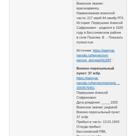
Воинское звание:
красноармеец
Наименование воинской
части: 217 омиб 44 омибр РГК
История: Первушкин Алексей
Сафронович - родился в 1925
году в Бессоновском районе
в селе Пазелки. В ... Показать
полностью
Источник:
https://pamyat-
naroda.ru/heroes/sm-
person_doroga2411587
:
Военно-пересыльный
пункт: 37 зсбр
.
https://pamyat-
naroda.ru/heroes/memoria …
2003576451
:
Первушкин Алексей
Софронович
Дата рождения: __.__.1925
Воинское звание: рядовой
Военно-пересыльный пункт:
37 зсбр
Прибыл в часть: 13.01.1943
Откуда прибыл:
Бессоновский РВК,