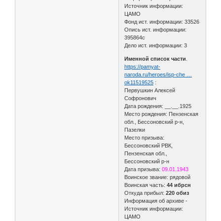
Источник информации:
ЦАМО
Фонд ист. информации: 33526
Опись ист. информации:
395864с
Дело ист. информации: 3
Именной список части
.
https://pamyat-
naroda.ru/heroes/isp-che …
ok11519525
:
Первушкин Алексей
Софронович
Дата рождения: __.__.1925
Место рождения: Пензенская
обл., Бессоновский р-н,
Пазелки
Место призыва:
Бессоновский РВК,
Пензенская обл.,
Бессоновский р-н
Дата призыва:
09.01.1943
Воинское звание: рядовой
Воинская часть:
44 ибрсн
Откуда прибыл:
220 обиз
Информация об архиве -
Источник информации:
ЦАМО