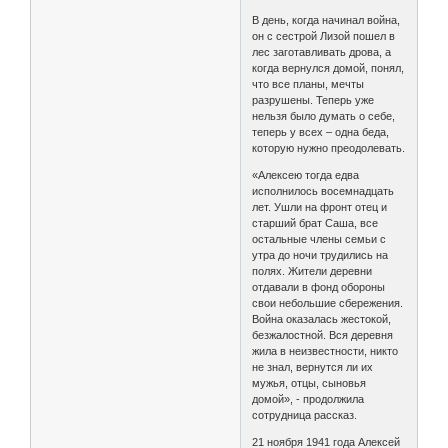
В день, когда начинал война,
он с сестрой Лизой пошел в
лес заготавливать дрова, а
когда вернулся домой, понял,
что все планы, мечты
разрушены. Теперь уже
нельзя было думать о себе,
теперь у всех – одна беда,
которую нужно преодолевать.
«Алексею тогда едва
исполнилось восемнадцать
лет. Ушли на фронт отец и
старший брат Саша, все
остальные члены семьи с
утра до ночи трудились на
полях. Жители деревни
отдавали в фонд обороны
свои небольшие сбережения.
Война оказалась жестокой,
безжалостной. Вся деревня
жила в неизвестности, никто
не знал, вернутся ли их
мужья, отцы, сыновья
домой», - продолжила
сотрудница рассказ.
21 ноября 1941 года Алексей