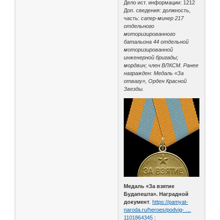
Дело ист. информации: 1212
Доп. сведения: должность,
часть:
сапер-минер 217
отдельного
моторизированного
батальона 44 отдельной
моторизированной
инженерной бригады;
мордвин; член ВЛКСМ. Ранее
награжден: Медаль «За
отвагу», Орден Красной
Звезды.
Медаль «За взятие
Будапешта». Наградной
документ
.
https://pamyat-
naroda.ru/heroes/podvig- …
1101864345
: