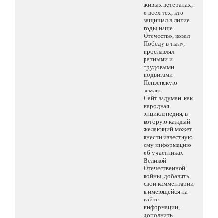
живых ветеранах,
о всех тех, кто
защищал в лихие
годы наше
Отечество, ковал
Победу в тылу,
прославлял
ратными и
трудовыми
подвигами
Пензенскую
землю.
Сайт задуман, как
народная
энциклопедия, в
которую каждый
желающий может
внести известную
ему информацию
об участниках
Великой
Отечественной
войны, добавить
свои комментарии
к имеющейся на
сайте
информации,
дополнить