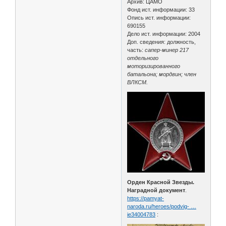
Архив: ЦАМО
Фонд ист. информации: 33
Опись ист. информации:
690155
Дело ист. информации: 2004
Доп. сведения: должность,
часть:
сапер-минер 217
отдельного
моторизированного
батальона; мордвин; член
ВЛКСМ.
Орден Красной Звезды.
Наградной документ
.
https://pamyat-
naroda.ru/heroes/podvig- …
ie34004783
: