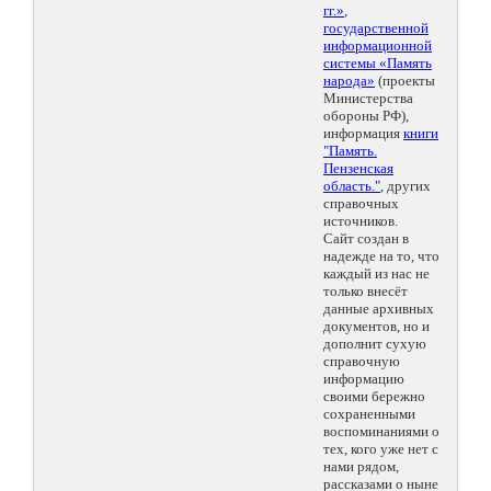
гг.»
,
государственной
информационной
системы «Память
народа»
(проекты
Министерства
обороны РФ),
информация
книги
"Память.
Пензенская
область."
, других
справочных
источников.
Сайт создан в
надежде на то, что
каждый из нас не
только внесёт
данные архивных
документов, но и
дополнит сухую
справочную
информацию
своими бережно
сохраненными
воспоминаниями о
тех, кого уже нет с
нами рядом,
рассказами о ныне