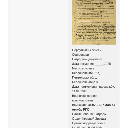
Первушкин Алексей
Софронович
Наградной документ
Дата рождения: __.__.1925
Место призыва:
Бессоновский РВК,
Пензенская обл.,
Бессоновский р-н
Дата поступления на службу:
11.01.1943
Воинское звание:
красноармеец
Воинская часть:
217 омиб 44
омибр РГК
Наименование награды:
Орден Красной Звезды
Приказ подразделения
№: 8/н от: 28.09.1944