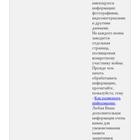
имеющуюся
информацию
фотографиями,
видеоматериалами
и другими
данными.
На каждого воина
заводится
отдельная
страница,
посвященная
конкретному
участнику войны.
Прежде чем
начать
обрабатывать
информацию,
прочитайте,
пожалуйста, тему
-
Как размещать
информацию
.
Любая Ваша
дополнительная
информация очень
важна для
увековечивания
памяти
защитников