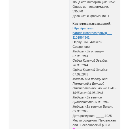
Фонд ист. информации: 33526
Опись ист. информации:
395870
Дело ист. информации: 1
Картотека награждений
.
https://pamyat-
naroda.ru/heroes/podvig- …
1101864341
:
Первушкин Алексей
Софронович
Медаль «За отвагу»:
07.08.1944
Орден Красной Звезды:
28.09.1944
Орден Красной Звезды:
07.02.1945
Медаль «За победу над
Германией в Великой
Отечественной войне 1941–
1945 гг.»: 09.05.1945
Медаль «За взятие
Будапешта»: 09.06.1945
Медаль «За взятие Вены»:
09.06.1945
Дата рождения: __.__.1925
Место рождения: Пензенская
обл., Бессоновский р-н, с.