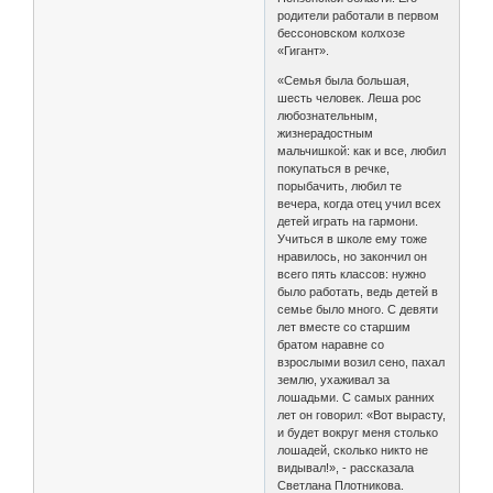
родители работали в первом
бессоновском колхозе
«Гигант».
«Семья была большая,
шесть человек. Леша рос
любознательным,
жизнерадостным
мальчишкой: как и все, любил
покупаться в речке,
порыбачить, любил те
вечера, когда отец учил всех
детей играть на гармони.
Учиться в школе ему тоже
нравилось, но закончил он
всего пять классов: нужно
было работать, ведь детей в
семье было много. С девяти
лет вместе со старшим
братом наравне со
взрослыми возил сено, пахал
землю, ухаживал за
лошадьми. С самых ранних
лет он говорил: «Вот вырасту,
и будет вокруг меня столько
лошадей, сколько никто не
видывал!», - рассказала
Светлана Плотникова.