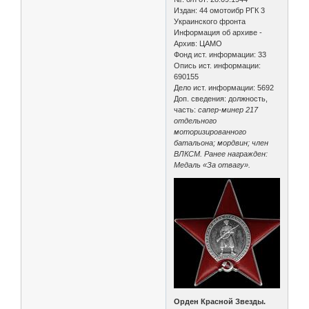
Издан: 44 омотоибр РГК 3
Украинского фронта
Информация об архиве -
Архив: ЦАМО
Фонд ист. информации: 33
Опись ист. информации:
690155
Дело ист. информации: 5692
Доп. сведения: должность,
часть:
сапер-минер 217
отдельного
моторизированного
батальона; мордвин; член
ВЛКСМ. Ранее награжден:
Медаль «За отвагу».
Орден Красной Звезды.