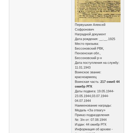
Первушкин Алексей
Софронович
Наградной документ
Дата рождения: __.__.1925
Место призыва:
Бессоновский РВК,
Пензенская обл.,
Бессоновский р-н
Дата поступления на службу:
11.01.1943
Воинское звание:
красноармеец
Воинская часть:
217 омиб 44
омибр РГК
Даты подвига: 19.05.1944-
23.05.1944,03.07.1944-
04.07.1944
Наименование награды:
Медаль «За отвагу»
Приказ подразделения
№: 3/н от: 07.08.1944
Издан: 44 омибр РГК
Информация об архиве -