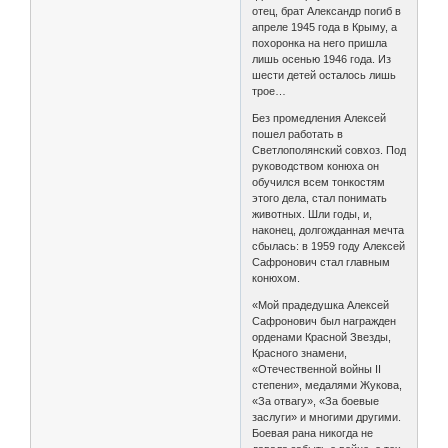
отец, брат Александр погиб в
апреле 1945 года в Крыму, а
похоронка на него пришла
лишь осенью 1946 года. Из
шести детей осталось лишь
трое…
Без промедления Алексей
пошел работать в
Светлополянский совхоз. Под
руководством конюха он
обучился всем тонкостям
этого дела, стал понимать
животных. Шли годы, и,
наконец, долгожданная мечта
сбылась: в 1959 году Алексей
Сафронович стал главным
конюхом.
«Мой прадедушка Алексей
Сафронович был награжден
орденами Красной Звезды,
Красного знамени,
«Отечественной войны II
степени», медалями Жукова,
«За отвагу», «За боевые
заслуги» и многими другими.
Боевая рана никогда не