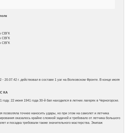
полк
ы СВГК
ы СВГК
ы СВГК
 - 20.07.42 г. действовал в составе 1 уаг на Волховском Фронте. В конце июля
С КА
оду. 22 июня 1941 года 30-й бап находился в летних лагерях в Черногорске.
я позволяла точнее наносить удары, но при этом на самолет и летчика
кирования оказалось крайне сложной задачей и требовало от летчика большого
злет и посадка требовали также значительного мастерства. Экипаж