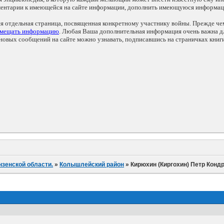
мментарии к имеющейся на сайте информации, дополнить имеющуюся информа
ся отдельная страница, посвященная конкретному участнику войны. Прежде ч
змещать информацию
. Любая Ваша дополнительная информация очень важна дл
овых сообщений на сайте можно узнавать, подписавшись на страничках книг
нзенской области.
»
Колышлейский район
»
Кирюхин (Киргохин) Петр Конд