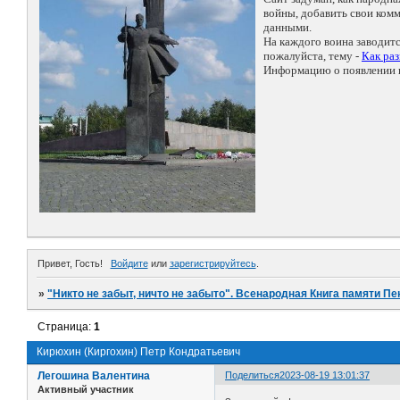
войны, добавить свои ко
данными.
На каждого воина заводит
пожалуйста, тему -
Как ра
Информацию о появлении н
Привет, Гость!
Войдите
или
зарегистрируйтесь
.
»
"Никто не забыт, ничто не забыто". Всенародная Книга памяти Пе
Страница:
1
Кирюхин (Киргохин) Петр Кондратьевич
Легошина Валентина
Поделиться
2023-08-19 13:01:37
Активный участник