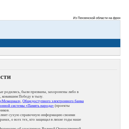
Из Пензенской области на фронты Великой
асти
ые родились, были призваны, захоронены либо в
, ковавшим Победу в тылу.
 «Мемориал»
,
Общедоступного электронного банка
онной системы «Память народа»
(проекты
ников.
дополнит сухую справочную информацию своими
анах, о всех тех, кто защищал в лихие годы наше
нформацию об участниках Великой Отечественной