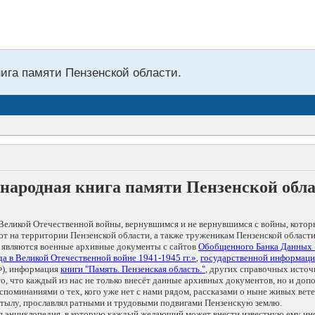
нига памяти Пензенской области.
народная книга памяти Пензенской обл
Великой Отечественной войны, вернувшимся и не вернувшимся с войны, котор
т на территории Пензенской области, а также труженикам Пензенской области
 являются военные архивные документы с сайтов
Обобщенного Банка Данных
а в Великой Отечественной войне 1941-1945 гг.»
,
государственной информаци
), информация
книги "Память. Пензенская область."
, других справочных источ
 то, что каждый из нас не только внесёт данные архивных документов, но и 
оминаниями о тех, кого уже нет с нами рядом, рассказами о ныне живых ветер
в тылу, прославлял ратными и трудовыми подвигами Пензенскую землю.
ая энциклопедия, в которую каждый желающий может внести известную ему и