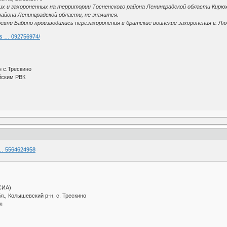
х и захороненных на территории Тосненского района Ленинградской области Кирюхи
района Ленинградской области, не значится.
ревни Бабино производились перезахоронения в братские воинские захоронения г. Л
rs … 092756974/
 с.Трескино
йским РВК
5 … 5564624958
(СИА)
л., Колышевский р-н, с. Трескино
я