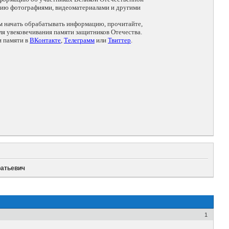
цию фотографиями, видеоматериалами и другими
ем начать обрабатывать информацию, прочитайте,
я увековечивания памяти защитников Отечества.
и памяти в
ВКонтакте
,
Телеграмм
или
Твиттер
.
ратьевич
1