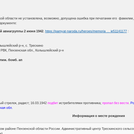
ой области не установлена, возможно, допущена ошибка при печатании его фамилии,
документе:
й авиагруппы 2 июня 1942
.
https://pamyat-naroda.ru/heroes/memoria … ie51141177
:
лышлейский р-н, с. Трескино
 РВК, Пензенская обл., Колышлейский р-н
ближ. бомб. ап
ый стрелок, радист; 16.03.1942
подбит
истребителями противника;
пропал без вести
.
Ро
кая обл.
Информация о месте рождения
м районе Пензенской области России. Административный центр Трескинского сельсов
н)