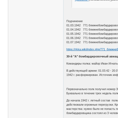
Подчинение
01.03.1942 771 ближнебомбардировоч
01.04.1942 771 ближнебомбардировоч
01.05.1942 771 ближнебомбардировоч
01.06.1942 771 ближнебомбардировоч
01.07.1942 771 ближнебомбардировоч
https://rkka.wiki/index.php/771_ближн
30-й "А" бомбардировочный авиа
Командиры полка: майор Иван Игнать
В действующей армии: 01.03.42 - 20.0
1942 г. расформирован. Источник ин
Первоначально полк получил номер 30
Буквально в течение трех недель по
До начала 1942 г. летный состав пол
действовали огромные перегрузки. Кр
мастерства: нужно было не попасть п
бомбардировщика состоял из 3 челове