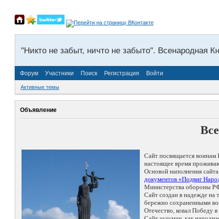
"Никто не забыт, ничто не забыто". Всенародная К
Форум
Участники
Поиск
Регистрация
Войти
Активные темы
Объявление
Все
Сайт посвящается воинам 
настоящее время проживаю
Основой наполнения сайта
документов «Подвиг Народ
Министерства обороны РФ
Сайт создан в надежде на
бережно сохраненными восп
Отечество, ковал Победу 
Сайт задуман, как народн