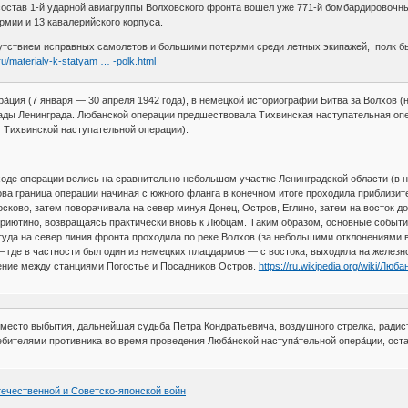
 состав 1-й ударной авиагруппы Волховского фронта вошел уже 771-й бомбардировочн
рмии и 13 кавалерийского корпуса.
отсутствием исправных самолетов и большими потерями среди летных экипажей, полк 
ru/materialy-k-statyam … -polk.html
ера́ция (7 января — 30 апреля 1942 года), в немецкой историографии Битва за Волхов
кады Ленинграда. Любанской операции предшествовала Тихвинская наступательная оп
Тихвинской наступательной операции).
оде операции велись на сравнительно небольшом участке Ленинградской области (в 
ова граница операции начиная с южного фланга в конечном итоге проходила приблизит
осково, затем поворачивала на север минуя Донец, Остров, Еглино, затем на восток д
Приютино, возвращаясь практически вновь к Любцам. Таким образом, основные событ
туда на север линия фронта проходила по реке Волхов (за небольшими отклонениями 
— где в частности был один из немецких плацдармов — с востока, выходила на железн
ние между станциями Погостье и Посадников Остров.
https://ru.wikipedia.org/wiki/Лю
место выбытия, дальнейшая судьба Петра Кондратьевича, воздушного стрелка, радис
ребителями противника во время проведения Люба́нской наступа́тельной опера́ции, ос
ечественной и Советско-японской войн