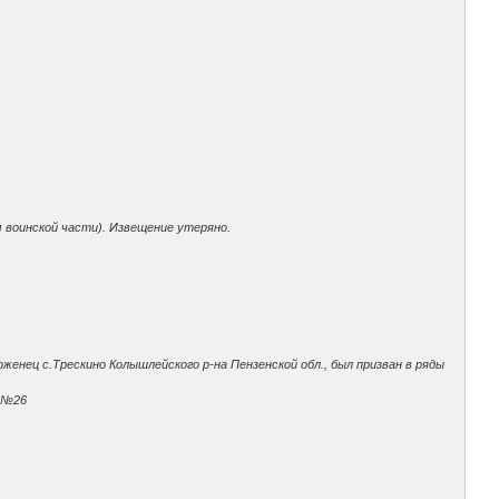
ом воинской части). Извещение утеряно.
женец с.Трескино Колышлейского р-на Пензенской обл., был призван в ряды
п.№26