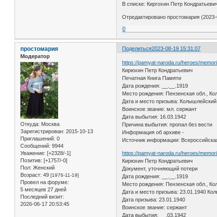
В списке: Киргохин Петр Кондратьеви
Отредактировано простомария (2023-0
0
простомария
Поделиться
2023-08-19 15:31:07
Модератор
https://pamyat-naroda.ru/heroes/memor
Кирюхин Петр Кондратьевич
Печатная Книга Памяти
Дата рождения: __.__.1919
Место рождения: Пензенская обл., Ко
Дата и место призыва: Колышлейский
Воинское звание: мл. сержант
Дата выбытия: 16.03.1942
Откуда:
Москва
Причина выбытия: пропал без вести
Зарегистрирован
: 2015-10-13
Информация об архиве -
Приглашений:
0
Источник информации: Всероссийская
Сообщений:
9944
Уважение:
[+2328/-1]
https://pamyat-naroda.ru/heroes/memo
Позитив:
[+1757/-0]
Кирюхин Петр Кондратьевич
Пол:
Женский
Документ, уточняющий потери
Возраст:
49
[1976-11-19]
Дата рождения: __.__.1919
Провел на форуме:
Место рождения: Пензенская обл., Ко
5 месяцев 27 дней
Дата и место призыва: 23.01.1940 Ко
Последний визит:
Дата призыва: 23.01.1940
2026-06-17 20:53:45
Воинское звание: сержант
Дата выбытия: __.03.1942