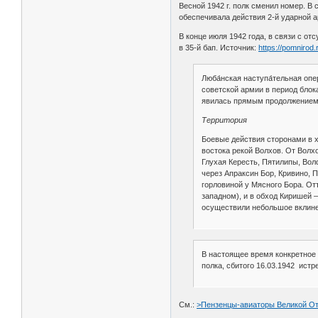
Весной 1942 г. полк сменил номер. В
обеспечивала действия 2-й ударной а
В конце июля 1942 года, в связи с 
в 35-й бап. Источник:
https://pomnirod.
Люба́нская наступа́тельная оп
советской армии в период бло
явилась прямым продолжением 
Территория
Боевые действия сторонами в х
востока рекой Волхов. От Волх
Глухая Кересть, Пятилипы, Вол
через Апраксин Бор, Кривино, 
горловиной у Мясного Бора. От
западном), и в обход Киришей 
осуществили небольшое вклине
В настоящее время конкретное 
полка, сбитого 16.03.1942 ист
См.:
>Пензенцы-авиаторы Великой От