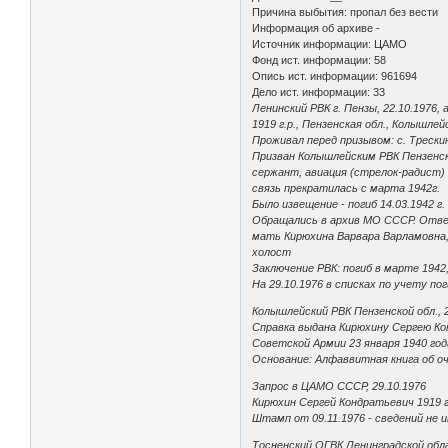
Причина выбытия: пропал без вести
Информация об архиве -
Источник информации: ЦАМО
Фонд ист. информации: 58
Опись ист. информации: 961694
Дело ист. информации: 33
Ленинский РВК г. Пензы, 22.10.1976,
1919 г.р., Пензенская обл., Колышлейс
Проживал перед призывом: с. Трески
Призван Колышлейским РВК Пензенско
сержант, авиация (стрелок-радист)
связь прекратилась с марта 1942г.
Было извещение - погиб 14.03.1942 г
Обращались в архив МО СССР. Отве
мать Кирюхина Варвара Варламовна, г.
холост
Заключение РВК: погиб в марте 1942
На 29.10.1976 в списках по учету п
Колышлейский РВК Пензенской обл., 2
Справка выдана Кирюхину Сергею Кон
Советской Армии 23 января 1940 го
Основание: Алфаввитная книга об оч
Запрос в ЦАМО СССР, 29.10.1976
Кирюхин Сергей Кондратьевич 1919 г.
Штамп от 09.11.1976 - сведений не 
Тосненский ОГВК Ленинградской обла