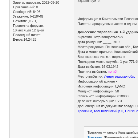
Здравствуйте!
Зарегистрирован
: 2022-05-20
Приглашений:
0
Сообщений:
8496
Уважение:
[+119/-0]
Информация в Книге памяти Пензенск
Позитив:
[+0/-1]
Память народа упоминается в одном 
Провел на форуме:
10 месяцев 12 дней
Донесение Управления 1-й ударно
Последний визит:
Киргохин Петр Кондратьевич
Вчера 14:24:25
Дата рождения: __.__.1919
Место рождения: Пензенская обл., Ко
Дата и место призыва: Колышлейский
Воинское звание: мл. сержант
Последнее место службы:
1 уаг 771 
Дата выбытия: 16.03.1942
Причина выбытия:
погиб
Место выбытия:
Ленинградская обл.
Информация об архиве -
Источник информации: ЦАМО
Фонд ист. информации: 58
Опись ист. информации: 818883
Дело ист. информации: 1581
Доп. сведения из документа: воздушн
Трескино, Колышлейский р-н, Пензенс
Трескино — село в Колышлейско
Трескино_
(Колышлейский_райо