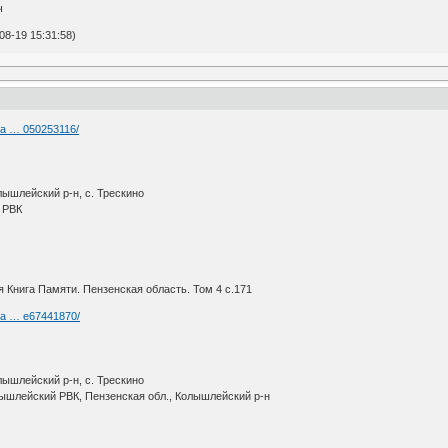
ч
8-19 15:31:58)
ia … 050253116/
лышлейский р-н, с. Трескино
 РВК
 Книга Памяти. Пензенская область. Том 4 с.171
ria … e67441870/
лышлейский р-н, с. Трескино
лышлейский РВК, Пензенская обл., Колышлейский р-н