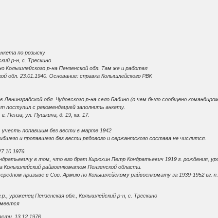
 анкета по розыску
кий р-н, с. Трескино
но Колышлейского р-на Пензенской обл. Там же и работал
й обл. 23.01.1940. Основание: справка Колышлейского РВК
. в Ленинградской обл. Чудовского р-на село Бабино (о чем было сообщено командир
т поступил с рекомендацией заполнить анкету.
 Пенза, ул. Пушкина, д. 19, кв. 17.
, учесть попавшим без вести в марте 1942
огибшего и пропавшего без вести рядового и сержантского состава не числится.
7.10.1976
дратьевичу в том, что его брат Кирюхин Петр Кондратьевич 1919 г. рождения, уро
да Колышлейский райвоенкоматом Пензенской области.
ередном призыве в Сов. Армию по Колышлейскому райвоенкомату за 1939-1952 гг. 
р., уроженец Пензенская обл., Колышлейский р-н, с. Трескино
имеется
сти, 13.12.1976