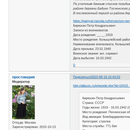
По учетным данным списков погибши
районе деревни Бабино Тосненского 
В послевоенный период из района де
https://pamyat-naroda.ru/heroes/sm-pe
Кирюхин Петр Кондратьевич
Записи из военкоматов
Дата рождения: __.__.1919
Место рождения: Колышлейский район
Наименование военкомата: Колышле
Дата призыва: 23.01.1940
Воинское звание: мл. сержант
Дата выбытия: 16.03.1942
0
простомария
Поделиться
2023-08-19 15:43:03
Модератор
http://allaces.ru/p/people.php?id=1041
Кирюхин Петр Кондратьевич
Страна: СССР
Годы жизни: 1919 - 16.03.1942 
Место рождения: Пензенская об
Вид авиации: Бомбардировочна
Категория: стрелок
Откуда:
Москва
Места службы: 771 бап
Зарегистрирован
: 2015-10-13