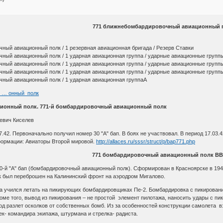
771 ближнебомбардировочный авиационный 
ный авиационный полк / 1 резервная авиационная бригада / Резерв Ставки
ный авиационный полк / 1 ударная авиационная группа / ударные авиационные групп
ный авиационный полк / 1 ударная авиационная группа / ударные авиационные групп
ный авиационный полк / 1 ударная авиационная группа / ударные авиационные групп
ный авиационный полк / 1 ударная авиационная группаА
еб … онный_полк
ционный полк. 771-й бомбардировочный авиационный полк
евич Киселев
7.42. Первоначально получил номер 30 "А" бап. В боях не участвовал. В период 17.03.42
формации: Авиаторы Второй мировой.
http://allaces.ru/sssr/struct/p/bap771.php
771 бомбардировочный авиационный полк ВВ
-й "А" бап (бомбардировочный авиационный полк). Сформирован в Красноярске в 1941 г
лк был переброшен на Калининский фронт на аэродром Мигалово.
ка учился летать на пикирующих бомбардировщиках Пе-2. Бомбардировка с пикировани
оме того, вывод из пикирования – не простой элемент пилотажа, наносить удары с пи
од разлет осколков от собственных бомб. Из за особенностей конструкции самолета в
к- командира экипажа, штурмана и стрелка- радиста.