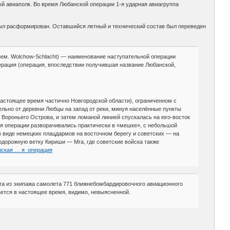
ый авиаполк. Во время Любанской операции 1-я ударная авиагруппа
был расформирован. Оставшийся летный и технический состав был переведен
 (нем. Wolchow-Schlacht) — наименование наступательной операции
ерация (операция, впоследствии получившая название Любанской,
настоящее время частично Новгородской области), ограниченном с
ельно от деревни Любцы на запад от реки, минуя населённые пункты
о Вороньего Острова, и затем ломаной линией спускалась на юго-восток
ия операции разворачивались практически в «мешке», с небольшой
в виде немецких плацдармов на восточном берегу и советских — на
одорожную ветку Кириши — Мга, где советские войска также
банская … я_операция
та из экипажа самолета 771 ближнебомбардировочного авиационного
тается в настоящее время, видимо, невыясненной.