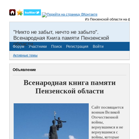
Из Пензенской области на фронты В
"Никто не забыт, ничто не забыто".
Всенародная Книга памяти Пензенской
области.
Форум
Участники
Поиск
Регистрация
Войти
Активные темы
Объявление
Всенародная книга памяти
Пензенской области
Сайт посвящается
воинам Великой
Отечественной
войны,
вернувшимся и не
вернувшимся с
войны, которые