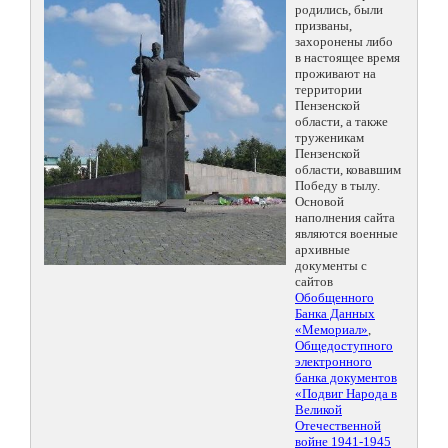
родились, были
призваны,
захоронены либо
в настоящее время
проживают на
территории
Пензенской
области, а также
труженикам
Пензенской
области, ковавшим
Победу в тылу.
Основой
наполнения сайта
являются военные
архивные
документы с
сайтов
Обобщенного
Банка Данных
«Мемориал»
,
Общедоступного
электронного
банка документов
«Подвиг Народа в
Великой
Отечественной
войне 1941-1945