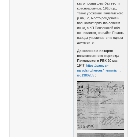
как о пропавшем без вести
красноармейце, 1910 г.р.,
также уроженце Пачелмского
р-на, но, место рождения и
военкомат призыва совсем
иные, в КП Пензенской обл.
не числится, на сайте Память
народа упоминается в одном
документе.
Донесение о потерях
послевоенного периода
Пачелмского РВК 20 мая
1947
.
https://pamyat-
naroda.ru/heroes/memoria …
ie61380285
: