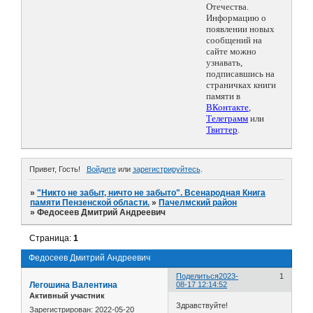
Отечества.
Информацию о
появлении новых
сообщений на
сайте можно
узнавать,
подписавшись на
страничках книги
памяти в
ВКонтакте
,
Телеграмм
или
Твиттер
.
Привет, Гость!
Войдите
или
зарегистрируйтесь
.
»
"Никто не забыт, ничто не забыто". Всенародная Книга
памяти Пензенской области.
»
Пачелмский район
»
Федосеев Дмитрий Андреевич
Страница:
1
Федосеев Дмитрий Андреевич
Поделиться
2023-
1
Легошина Валентина
08-17 12:14:52
Активный участник
Здравствуйте!
Зарегистрирован
: 2022-05-20