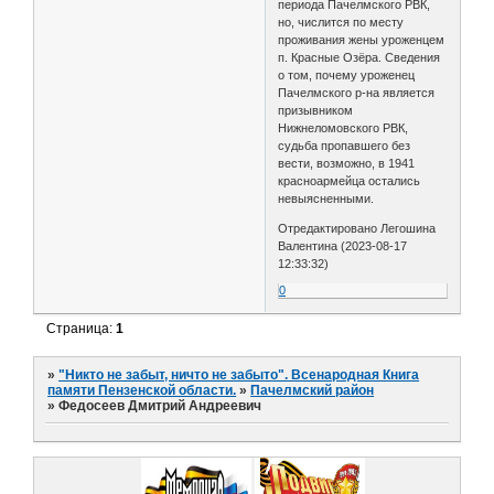
периода Пачелмского РВК,
но, числится по месту
проживания жены уроженцем
п. Красные Озёра. Сведения
о том, почему уроженец
Пачелмского р-на является
призывником
Нижнеломовского РВК,
судьба пропавшего без
вести, возможно, в 1941
красноармейца остались
невыясненными.
Отредактировано Легошина
Валентина (2023-08-17
12:33:32)
0
Страница:
1
»
"Никто не забыт, ничто не забыто". Всенародная Книга
памяти Пензенской области.
»
Пачелмский район
»
Федосеев Дмитрий Андреевич