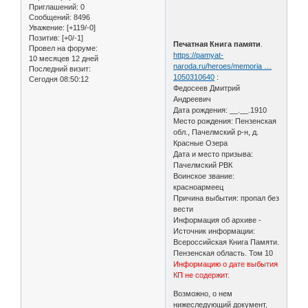
Приглашений:
0
Сообщений:
8496
Уважение:
[+119/-0]
Позитив:
[+0/-1]
Печатная Книга памяти
.
Провел на форуме:
https://pamyat-
10 месяцев 12 дней
naroda.ru/heroes/memoria …
Последний визит:
1050310640
:
Сегодня 08:50:12
Федосеев Дмитрий
Андреевич
Дата рождения: __.__.1910
Место рождения: Пензенская
обл., Пачелмский р-н, д.
Красные Озера
Дата и место призыва:
Пачелмский РВК
Воинское звание:
красноармеец
Причина выбытия: пропал без
вести
Информация об архиве -
Источник информации:
Всероссийская Книга Памяти.
Пензенская область. Том 10
Информацию о дате выбытия
КП не содержит.
Возможно, о нем
нижеследующий документ,