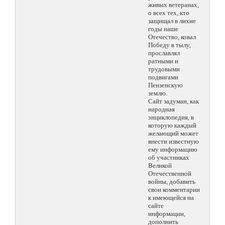
живых ветеранах,
о всех тех, кто
защищал в лихие
годы наше
Отечество, ковал
Победу в тылу,
прославлял
ратными и
трудовыми
подвигами
Пензенскую
землю.
Сайт задуман, как
народная
энциклопедия, в
которую каждый
желающий может
внести известную
ему информацию
об участниках
Великой
Отечественной
войны, добавить
свои комментарии
к имеющейся на
сайте
информации,
дополнить