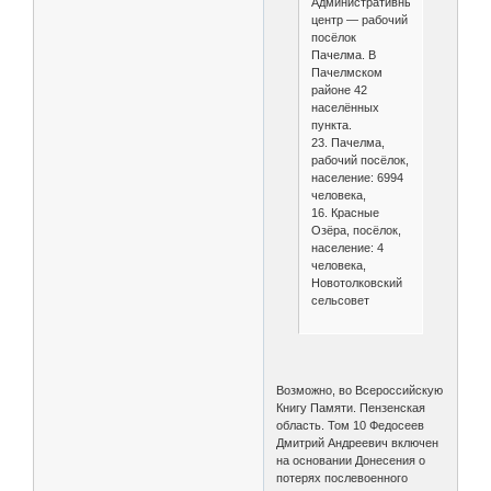
Административный
центр — рабочий
посёлок
Пачелма. В
Пачелмском
районе 42
населённых
пункта.
23. Пачелма,
рабочий посёлок,
население: 6994
человека,
16. Красные
Озёра, посёлок,
население: 4
человека,
Новотолковский
сельсовет
Возможно, во Всероссийскую
Книгу Памяти. Пензенская
область. Том 10 Федосеев
Дмитрий Андреевич включен
на основании Донесения о
потерях послевоенного