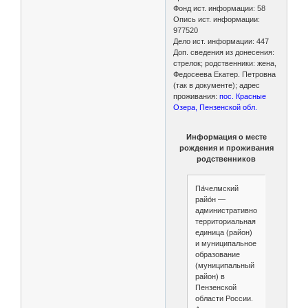
Фонд ист. информации: 58
Опись ист. информации:
977520
Дело ист. информации: 447
Доп. сведения из донесения:
стрелок; родственники: жена,
Федосеева Екатер. Петровна
(так в документе); адрес
проживания:
пос. Красные
Озера, Пензенской обл.
Информация о месте
рождения и проживания
родственников
Па́челмский
райо́н —
административно-
территориальная
единица (район)
и муниципальное
образование
(муниципальный
район) в
Пензенской
области России.