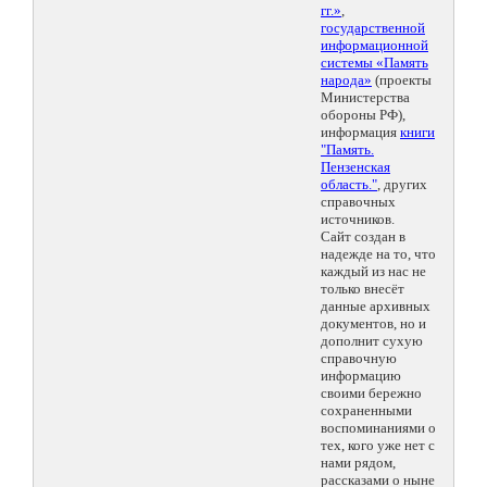
гг.»
,
государственной
информационной
системы «Память
народа»
(проекты
Министерства
обороны РФ),
информация
книги
"Память.
Пензенская
область."
, других
справочных
источников.
Сайт создан в
надежде на то, что
каждый из нас не
только внесёт
данные архивных
документов, но и
дополнит сухую
справочную
информацию
своими бережно
сохраненными
воспоминаниями о
тех, кого уже нет с
нами рядом,
рассказами о ныне