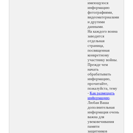
имеющуюся
информацию
фотографиями,
видеоматериалами
и другими
данными.
На каждого воина
заводится
отдельная
страница,
посвященная
конкретному
участнику войны.
Прежде чем
начать
обрабатывать
информацию,
прочитайте,
пожалуйста, тему
-
Как размещать
информацию
.
Любая Ваша
дополнительная
информация очень
важна для
увековечивания
памяти
защитников