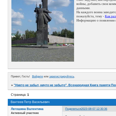
войны, добавить свои ко
данными.
На каждого воина заводит
пожалуйста, тему -
Как ра
Информацию о появлении н
Привет, Гость!
Войдите
или
зарегистрируйтесь
.
»
"Никто не забыт, ничто не забыто". Всенародная Книга памяти Пе
Страница:
1
Вантеев Петр Васильевич
Легошина Валентина
Поделиться
2023-08-07 12:30:36
Активный участник