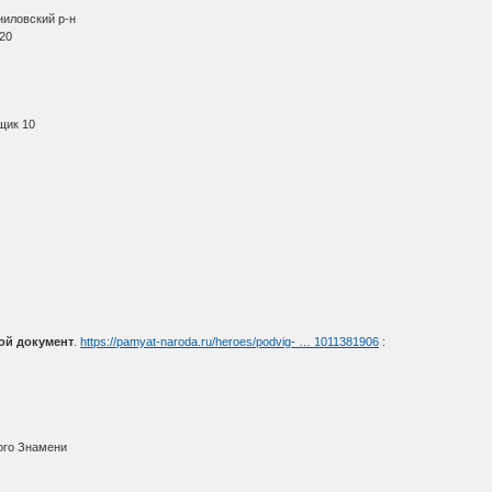
ниловский р-н
920
щик 10
ой документ
.
https://pamyat-naroda.ru/heroes/podvig- … 1011381906
:
ого Знамени