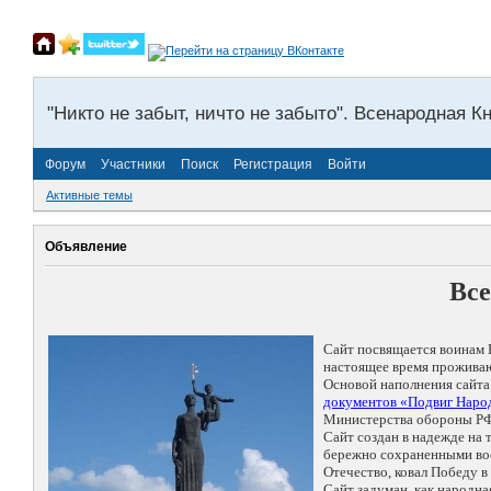
"Никто не забыт, ничто не забыто". Всенародная К
Форум
Участники
Поиск
Регистрация
Войти
Активные темы
Объявление
Все
Сайт посвящается воинам 
настоящее время проживаю
Основой наполнения сайта
документов «Подвиг Народ
Министерства обороны РФ
Сайт создан в надежде на
бережно сохраненными восп
Отечество, ковал Победу 
Сайт задуман, как народн