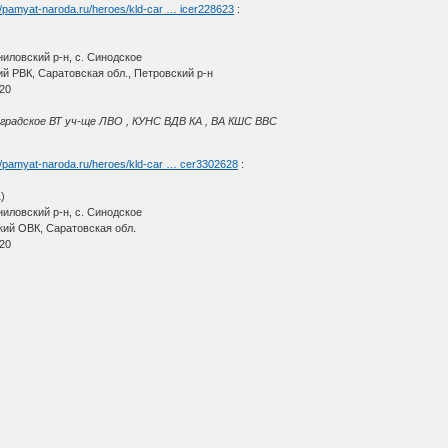
//pamyat-naroda.ru/heroes/kld-car … icer228623
:
ниловский р-н, с. Синодское
й РВК, Саратовская обл., Петровский р-н
920
градское ВТ уч-ще ЛВО , КУНС ВДВ КА , ВА КШС ВВС
://pamyat-naroda.ru/heroes/kld-car … cer3302628
:
)
ниловский р-н, с. Синодское
ий ОВК, Саратовская обл.
920