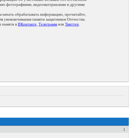
цию фотографиями, видеоматериалами и другими
ем начать обрабатывать информацию, прочитайте,
я увековечивания памяти защитников Отечества.
и памяти в
ВКонтакте
,
Телеграмм
или
Твиттер
.
1