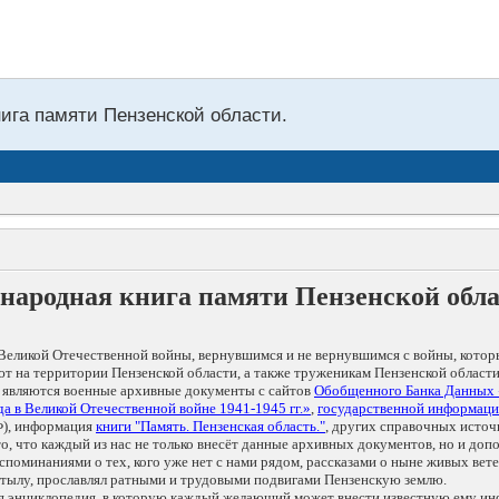
нига памяти Пензенской области.
народная книга памяти Пензенской обл
Великой Отечественной войны, вернувшимся и не вернувшимся с войны, котор
т на территории Пензенской области, а также труженикам Пензенской области
 являются военные архивные документы с сайтов
Обобщенного Банка Данных
а в Великой Отечественной войне 1941-1945 гг.»
,
государственной информаци
), информация
книги "Память. Пензенская область."
, других справочных источ
 то, что каждый из нас не только внесёт данные архивных документов, но и 
оминаниями о тех, кого уже нет с нами рядом, рассказами о ныне живых ветер
в тылу, прославлял ратными и трудовыми подвигами Пензенскую землю.
ая энциклопедия, в которую каждый желающий может внести известную ему и