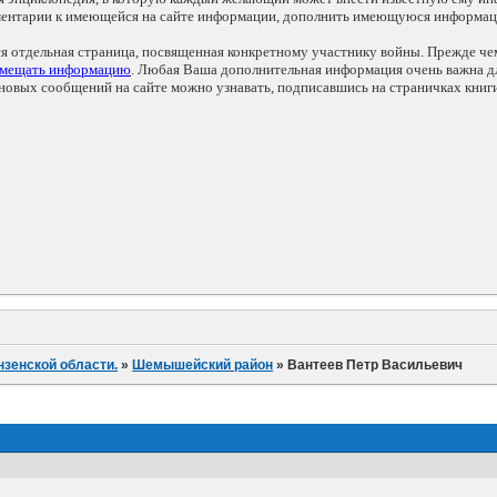
мментарии к имеющейся на сайте информации, дополнить имеющуюся информа
ся отдельная страница, посвященная конкретному участнику войны. Прежде ч
змещать информацию
. Любая Ваша дополнительная информация очень важна дл
овых сообщений на сайте можно узнавать, подписавшись на страничках книг
нзенской области.
»
Шемышейский район
»
Вантеев Петр Васильевич