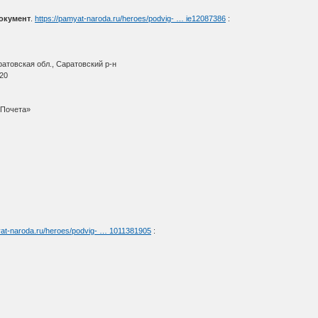
документ
.
https://pamyat-naroda.ru/heroes/podvig- … ie12087386
:
атовская обл., Саратовский р-н
920
 Почета»
yat-naroda.ru/heroes/podvig- … 1011381905
: