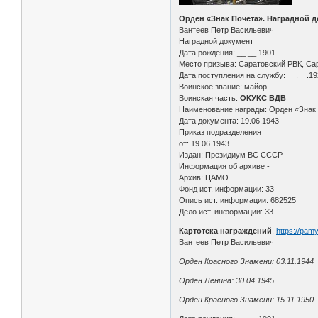
Орден «Знак Почета». Наградной 
Вантеев Петр Васильевич
Наградной документ
Дата рождения: __.__.1901
Место призыва: Саратовский РВК, Сар
Дата поступления на службу: __.__.1
Воинское звание: майор
Воинская часть:
ОКУКС ВДВ
Наименование награды: Орден «Знак
Дата документа: 19.06.1943
Приказ подразделения
от: 19.06.1943
Издан: Президиум ВС СССР
Информация об архиве -
Архив: ЦАМО
Фонд ист. информации: 33
Опись ист. информации: 682525
Дело ист. информации: 33
Картотека награждений
.
https://pam
Вантеев Петр Васильевич
Орден Красного Знамени: 03.11.1944
Орден Ленина: 30.04.1945
Орден Красного Знамени: 15.11.1950