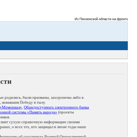
Из Пензенской области на фронты Великой 
асти
ые родились, были призваны, захоронены либо в
, ковавшим Победу в тылу.
 «Мемориал»
,
Общедоступного электронного банка
онной системы «Память народа»
(проекты
ников.
дополнит сухую справочную информацию своими
анах, о всех тех, кто защищал в лихие годы наше
нформацию об участниках Великой Отечественной