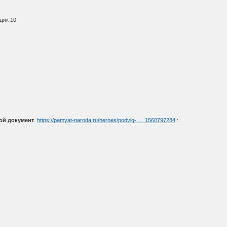
щик 10
ой документ
.
https://pamyat-naroda.ru/heroes/podvig- … 1560797284
: