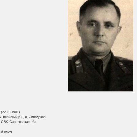
 (22.10.1901)
мышейский р-н, с. Синодское
 ОВК, Саратовская обл.
ый округ