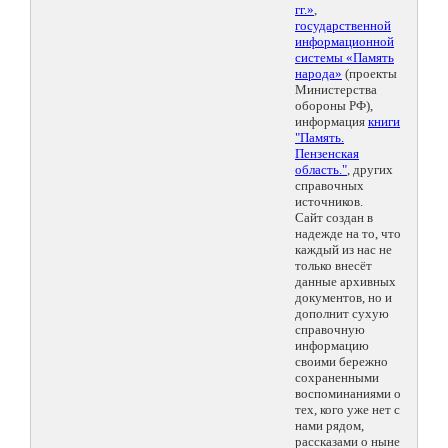
гг.»
,
государственной
информационной
системы «Память
народа»
(проекты
Министерства
обороны РФ),
информация
книги
"Память.
Пензенская
область."
, других
справочных
источников.
Сайт создан в
надежде на то, что
каждый из нас не
только внесёт
данные архивных
документов, но и
дополнит сухую
справочную
информацию
своими бережно
сохраненными
воспоминаниями о
тех, кого уже нет с
нами рядом,
рассказами о ныне