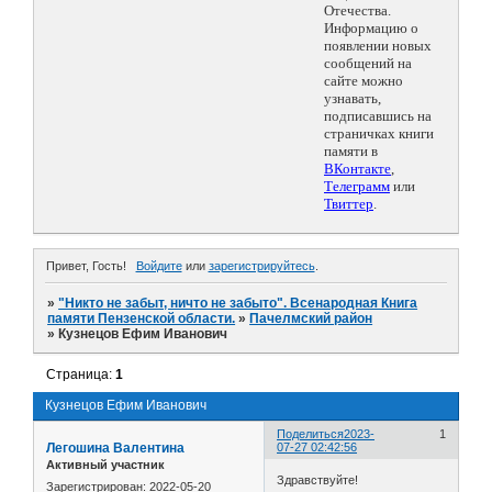
Отечества.
Информацию о
появлении новых
сообщений на
сайте можно
узнавать,
подписавшись на
страничках книги
памяти в
ВКонтакте
,
Телеграмм
или
Твиттер
.
Привет, Гость!
Войдите
или
зарегистрируйтесь
.
»
"Никто не забыт, ничто не забыто". Всенародная Книга
памяти Пензенской области.
»
Пачелмский район
»
Кузнецов Ефим Иванович
Страница:
1
Кузнецов Ефим Иванович
Поделиться
2023-
1
Легошина Валентина
07-27 02:42:56
Активный участник
Здравствуйте!
Зарегистрирован
: 2022-05-20