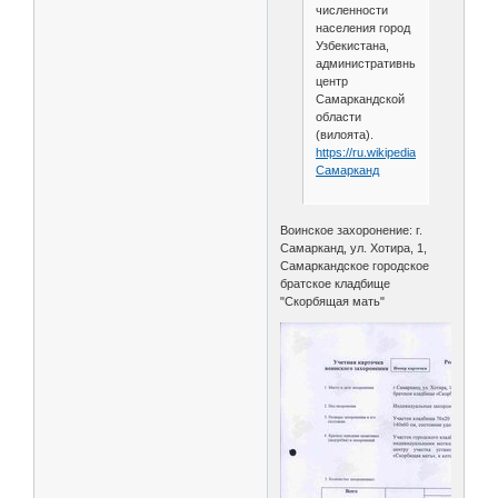
численности
населения город
Узбекистана,
административный
центр
Самаркандской
области
(вилоята).
https://ru.wikipedia.org/wiki/
Самарканд
Воинское захоронение: г.
Самарканд, ул. Хотира, 1,
Самаркандское городское
братское кладбище
"Скорбящая мать"