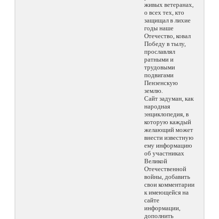
живых ветеранах,
о всех тех, кто
защищал в лихие
годы наше
Отечество, ковал
Победу в тылу,
прославлял
ратными и
трудовыми
подвигами
Пензенскую
землю.
Сайт задуман, как
народная
энциклопедия, в
которую каждый
желающий может
внести известную
ему информацию
об участниках
Великой
Отечественной
войны, добавить
свои комментарии
к имеющейся на
сайте
информации,
дополнить