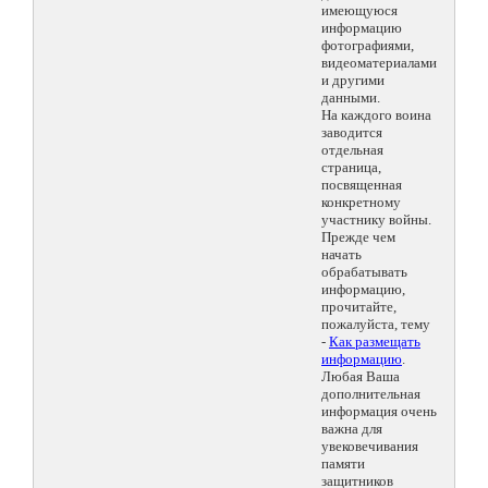
имеющуюся
информацию
фотографиями,
видеоматериалами
и другими
данными.
На каждого воина
заводится
отдельная
страница,
посвященная
конкретному
участнику войны.
Прежде чем
начать
обрабатывать
информацию,
прочитайте,
пожалуйста, тему
-
Как размещать
информацию
.
Любая Ваша
дополнительная
информация очень
важна для
увековечивания
памяти
защитников