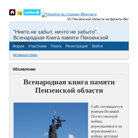
Из Пензенской области на фронты Великой Отеч
"Никто не забыт, ничто не забыто".
Всенародная Книга памяти Пензенской
области.
Форум
Участники
Поиск
Регистрация
Войти
Активные темы
Объявление
Всенародная книга памяти
Пензенской области
Сайт посвящается
воинам Великой
Отечественной
войны,
вернувшимся и не
вернувшимся с
войны, которые