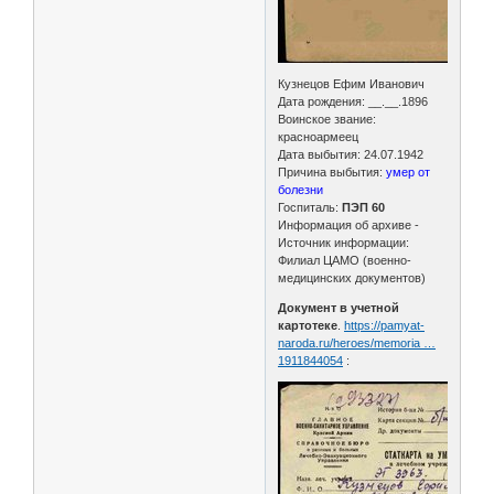
Кузнецов Ефим Иванович
Дата рождения: __.__.1896
Воинское звание:
красноармеец
Дата выбытия: 24.07.1942
Причина выбытия:
умер от
болезни
Госпиталь:
ПЭП 60
Информация об архиве -
Источник информации:
Филиал ЦАМО (военно-
медицинских документов)
Документ в учетной
картотеке
.
https://pamyat-
naroda.ru/heroes/memoria …
1911844054
: