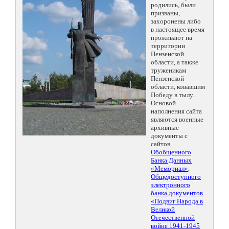
родились, были
призваны,
захоронены либо
в настоящее время
проживают на
территории
Пензенской
области, а также
труженикам
Пензенской
области, ковавшим
Победу в тылу.
Основой
наполнения сайта
являются военные
архивные
документы с
сайтов
Обобщенного
Банка Данных
«Мемориал»
,
Общедоступного
электронного
банка документов
«Подвиг Народа в
Великой
Отечественной
войне 1941-1945