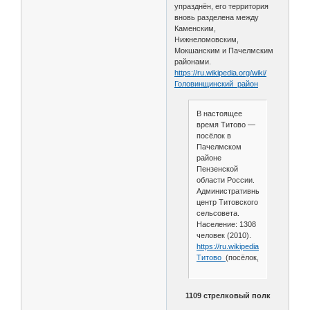
упразднён, его территория
вновь разделена между
Каменским,
Нижнеломовским,
Мокшанским и Пачелмским
районами.
https://ru.wikipedia.org/wiki/
Головинщинский_район
В настоящее
время Титово —
посёлок в
Пачелмском
районе
Пензенской
области России.
Административный
центр Титовского
сельсовета.
Население: 1308
человек (2010).
https://ru.wikipedia.org/wiki/
Титово_
(посёлок,_Пензенская_
1109 стрелковый полк