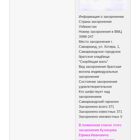
Информация о захоронении
Страна захоронения
Узбекистан
Номер захоронения в ВМЦ
З998-247
Место захоронения г.
Самарканд, ул. Хотира, 1,
Самаркандское городское
братское кладбище
"Скорбящая мать"
Вид захоронения братская
могила индивидуальные
захоронения
Состояние захоронения
удовлетворительное
Кто шефствует над
захоронением
Самаркандский гарнизон
Захоронено всего 371
Захоронено известных 371
Захоронено неизвестных 0
В поименном списке этого
захоронения Кузнецова
Ефима Ивановича