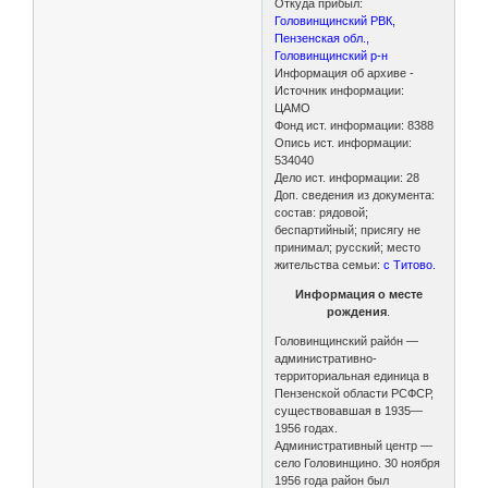
Откуда прибыл:
Головинщинский РВК,
Пензенская обл.,
Головинщинский р-н
Информация об архиве -
Источник информации:
ЦАМО
Фонд ист. информации: 8388
Опись ист. информации:
534040
Дело ист. информации: 28
Доп. сведения из документа:
состав: рядовой;
беспартийный; присягу не
принимал; русский; место
жительства семьи:
с Титово.
Информация о месте
рождения
.
Головинщинский райо́н —
административно-
территориальная единица в
Пензенской области РСФСР,
существовавшая в 1935—
1956 годах.
Административный центр —
село Головинщино. 30 ноября
1956 года район был