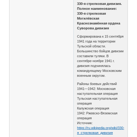
330-я стрелковая дивизия.
Полное наименование:
330-я стрелковая
Могилёвская
Краснознамённая ордена
Суворова дивизия
Сформирована к 15 сентября
1941 года на территории
Тульской области.
Большинство бойцов дивизии
составили туляки. В
сентябре-ноябре 1941 г.
дивизия подчинялась
командующему Московским
военным округом.
Районы боевых действий
1941—1942: Московская
наступательная операция
Тульская наступательная
операция
Калужская операция
1942: Ржевско-Вяземская
операция
Источник:
https://ru.wikipedia.org/wiki/330-
я_стрелковая_дивизия