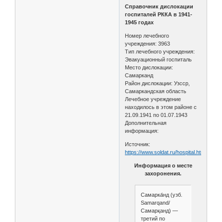
Справочник дислокации
госпиталей РККА в 1941-
1945 годах
Номер лечебного
учреждения: 3963
Тип лечебного учреждения:
Эвакуационный госпиталь
Место дислокации:
Самарканд
Район дислокации: Узсср,
Самаркандская область
Лечебное учреждение
находилось в этом районе с
21.09.1941 по 01.07.1943
Дополнительная
информация:
Источник:
https://www.soldat.ru/hospital.html
Информация о месте
захоронения.
Самарка́нд (узб.
Samarqand/
Самарқанд) —
третий по