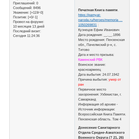
Приглашений:
0
Сообщений:
8496
Печатная Книга памяти
.
Уважение:
[+119/-0]
https://pamyat-
Позитив:
[+0/-1]
naroda.ru/heroes/memoria …
Провел на форуме:
1050269831
:
10 месяцев 13 дней
Кузнецов Ефим Иванович
Последний визит:
Дата рождения: __.__.1896
Сегодня 11:24:36
Место рождения: Пензенская
обл., Пачелмский р-н, с.
Титово
Дата и место призыва:
Каменский РВК
Воинское звание:
красноармеец
Дата выбытия: 24.07.1942
Причина выбытия:
умер от
ран
Первичное место
захоронения: Узбекистан, г.
Самарканд
Информация об архиве -
Источник информации:
Всероссийская Книга Памяти.
Пензенская область. Том 4
Донесение Санитарного
Отдела Средне-Азиатского
Военного Округа (? 21, 26)