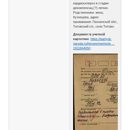
кардиосклероз в стадии
декомпенсац.(?) легких.
Родственники: жена,
Кузнецова, адрес
проживания: Пензенской обл.,
Титовский с/с, село Титово.
Документ в учетной
картотеке
.
https://pamyat-
naroda.ru/heroes/memoria …
1911844050
: