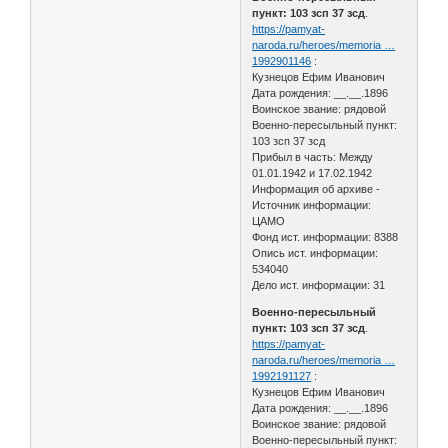
пункт: 103 зсп 37 зсд
.
https://pamyat-
naroda.ru/heroes/memoria …
1992901146
:
Кузнецов Ефим Иванович
Дата рождения: __.__.1896
Воинское звание: рядовой
Военно-пересыльный пункт:
103 зсп 37 зсд
Прибыл в часть: Между
01.01.1942 и 17.02.1942
Информация об архиве -
Источник информации:
ЦАМО
Фонд ист. информации: 8388
Опись ист. информации:
534040
Дело ист. информации: 31
Военно-пересыльный
пункт: 103 зсп 37 зсд
.
https://pamyat-
naroda.ru/heroes/memoria …
1992191127
:
Кузнецов Ефим Иванович
Дата рождения: __.__.1896
Воинское звание: рядовой
Военно-пересыльный пункт: