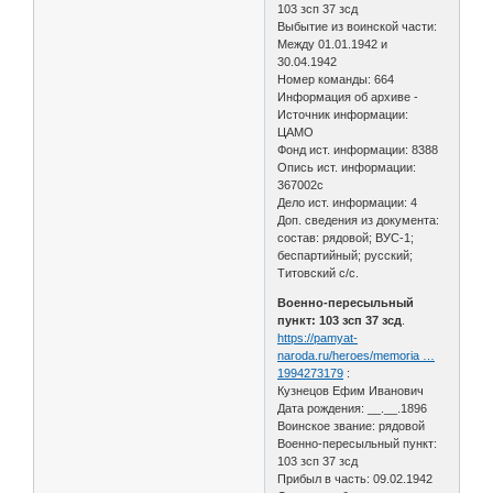
103 зсп 37 зсд
Выбытие из воинской части:
Между 01.01.1942 и
30.04.1942
Номер команды: 664
Информация об архиве -
Источник информации:
ЦАМО
Фонд ист. информации: 8388
Опись ист. информации:
367002с
Дело ист. информации: 4
Доп. сведения из документа:
состав: рядовой; ВУС-1;
беспартийный; русский;
Титовский с/с.
Военно-пересыльный
пункт: 103 зсп 37 зсд
.
https://pamyat-
naroda.ru/heroes/memoria …
1994273179
:
Кузнецов Ефим Иванович
Дата рождения: __.__.1896
Воинское звание: рядовой
Военно-пересыльный пункт:
103 зсп 37 зсд
Прибыл в часть: 09.02.1942