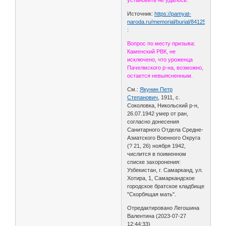
установить не удалось.
Источник:
https://pamyat-
naroda.ru/memorial/burial/84125497
:
Вопрос по месту призыва:
Каменский РВК, не
исключено, что уроженца
Пачелмского р-на, возможно,
остается невыясненным.
См.:
Якунин Петр
Степанович
, 1911, с.
Соколовка, Никольский р-н,
26.07.1942 умер от ран,
согласно донесения
Санитарного Отдела Средне-
Азиатского Военного Округа
(? 21, 26) ноября 1942,
числится в поименном
списке захоронения:
Узбекистан, г. Самарканд, ул.
Хотира, 1, Самаркандское
городское братское кладбище
"Скорбящая мать".
Отредактировано Легошина
Валентина (2023-07-27
12:44:33)