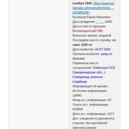
ноября 1942
.
https://pamyat-
naroda.ru/heroes/memoria …
ie51883188
:
Кузнецов Ефим Иванович
Дата рождения: __.__.1896
Дата и место призыва:
Воловищенский РВК
Воинское звание: рядовой
Последнее место службы:
со
саво 1109 сп
Дата выбытия:
24.07.1942
Причина выбытия:
умер от
болезни
Первичное место
захоронения:
Узбекская ССР,
Самаркандская обл., г.
Самарканд, военное
кладбище
Информация об архиве -
Источник информации:
ЦАМО
Фонд ист. информации: 58
Опись ист. информации:
818883
Дело ист. информации: 1217
Доп. сведения из документа:
стрелок; беспартийный;
причина смерти: