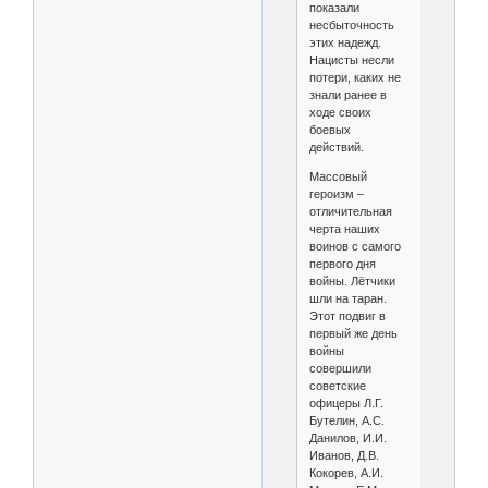
показали
несбыточность
этих надежд.
Нацисты несли
потери, каких не
знали ранее в
ходе своих
боевых
действий.
Массовый
героизм –
отличительная
черта наших
воинов с самого
первого дня
войны. Лётчики
шли на таран.
Этот подвиг в
первый же день
войны
совершили
советские
офицеры Л.Г.
Бутелин, А.С.
Данилов, И.И.
Иванов, Д.В.
Кокорев, А.И.