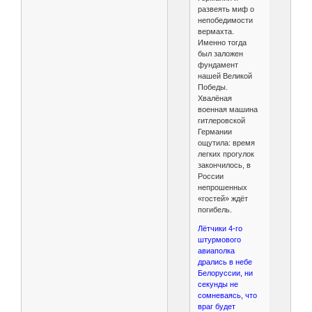
развеять миф о
непобедимости
вермахта.
Именно тогда
был заложен
фундамент
нашей Великой
Победы.
Хвалёная
военная машина
гитлеровской
Германии
ощутила: время
легких прогулок
закончилось, в
России
непрошенных
«гостей» ждёт
погибель.
Лётчики 4-го
штурмового
авиаполка
дрались в небе
Белоруссии, ни
секунды не
сомневаясь, что
враг будет