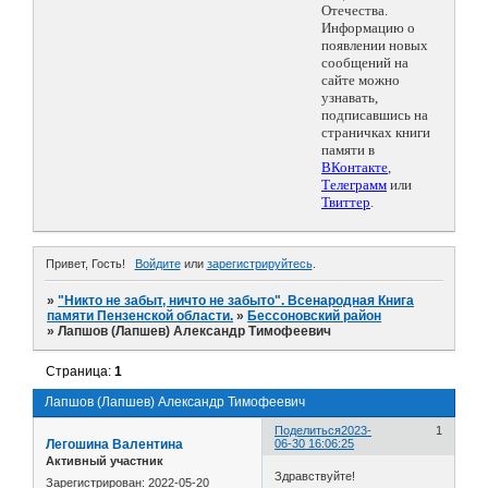
Отечества.
Информацию о
появлении новых
сообщений на
сайте можно
узнавать,
подписавшись на
страничках книги
памяти в
ВКонтакте
,
Телеграмм
или
Твиттер
.
Привет, Гость!
Войдите
или
зарегистрируйтесь
.
»
"Никто не забыт, ничто не забыто". Всенародная Книга
памяти Пензенской области.
»
Бессоновский район
»
Лапшов (Лапшев) Александр Тимофеевич
Страница:
1
Лапшов (Лапшев) Александр Тимофеевич
Поделиться
2023-
1
Легошина Валентина
06-30 16:06:25
Активный участник
Здравствуйте!
Зарегистрирован
: 2022-05-20