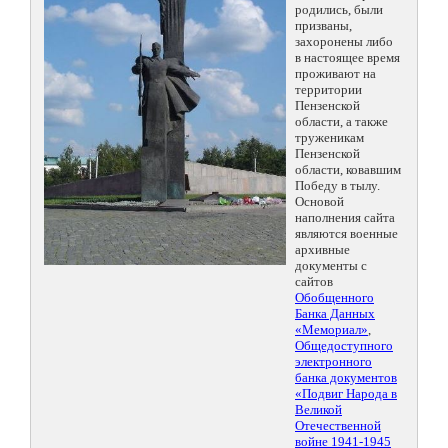
родились, были
призваны,
захоронены либо
в настоящее время
проживают на
территории
Пензенской
области, а также
труженикам
Пензенской
области, ковавшим
Победу в тылу.
Основой
наполнения сайта
являются военные
архивные
документы с
сайтов
Обобщенного
Банка Данных
«Мемориал»
,
Общедоступного
электронного
банка документов
«Подвиг Народа в
Великой
Отечественной
войне 1941-1945