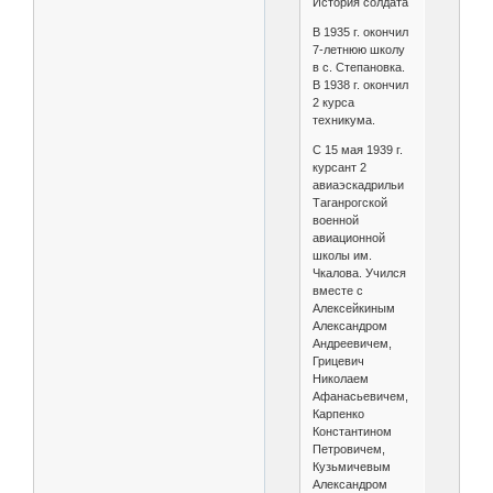
История солдата
В 1935 г. окончил
7-летнюю школу
в с. Степановка.
В 1938 г. окончил
2 курса
техникума.
С 15 мая 1939 г.
курсант 2
авиаэскадрильи
Таганрогской
военной
авиационной
школы им.
Чкалова. Учился
вместе с
Алексейкиным
Александром
Андреевичем,
Грицевич
Николаем
Афанасьевичем,
Карпенко
Константином
Петровичем,
Кузьмичевым
Александром