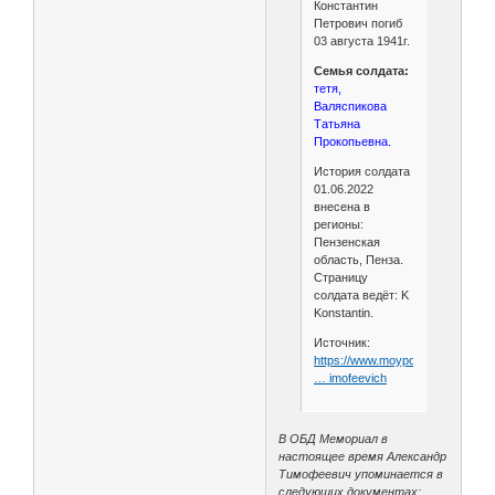
Константин
Петрович погиб
03 августа 1941г.
Семья солдата:
тетя,
Валяспикова
Татьяна
Прокопьевна.
История солдата
01.06.2022
внесена в
регионы:
Пензенская
область, Пенза.
Страницу
солдата ведёт: K
Konstantin.
Источник:
https://www.moypolk.ru/soldier/la
… imofeevich
В ОБД Мемориал в
настоящее время Александр
Тимофеевич упоминается в
следующих документах: