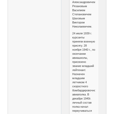
Александровичем,
Рязановым
Василием
Степановичем
Шаховым
Виктором
Николаевичем.
24 июля 1939 г.
курсанты
приняли военную
присягу. 28
ноября 1940 г., по
окончании
авиашколы,
присвоено
звание младший
лейтенант.
Назначен
младшим
летчиком 4
скоростного
бомбардировочного
авиаполка. В
декабре 1940г.
личный состав
полка начал
переучиваться