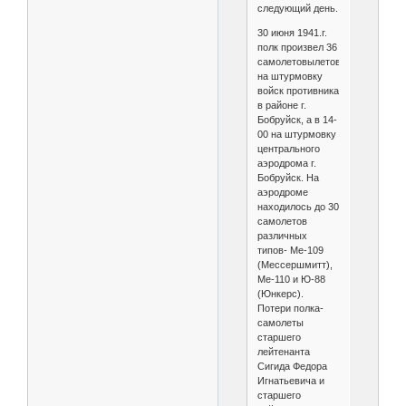
следующий день.
30 июня 1941.г.
полк произвел 36
самолетовылетов
на штурмовку
войск противника
в районе г.
Бобруйск, а в 14-
00 на штурмовку
центрального
аэродрома г.
Бобруйск. На
аэродроме
находилось до 30
самолетов
различных
типов- Ме-109
(Мессершмитт),
Ме-110 и Ю-88
(Юнкерс).
Потери полка-
самолеты
старшего
лейтенанта
Сигида Федора
Игнатьевича и
старшего