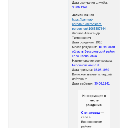
Дата окончания службы:
30.06.1941
Записи из ГУК
.
https://pamyat-
naroda.ru/heroes/sm-
person_guk1065387844
:
Лапшов Александр
Тимофеевич
Дата рождения: 1918
Место рождения:
Пензенская
область Бессоновский район
село Степановка
Наименование военкомата:
Бессоновский РВК
Дата призыва:
15.05.1939
Воинское звание: младший
лейтенант
Дата выбытия:
30.06.1941
Информация о
месте
рождения.
Степановка
—
село в
Бессоновском
районе