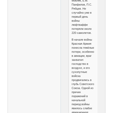
Мокляк, Е.М.
Панфилов, П.С.
Рябцев. Не
случайно уже в
первый день
войны
люфтваффе
потеряли около
220 самолетов.
В начале войны
Красная Армия
понесла тяжёлые
потери, особенно
в авиации, враг
захватил
господство в
воздухе, и его
сухопутные
войска
продвигались в
глубь Советского
Союза. Одной из
причин
поражений в
начальной
период войны
явилось слабое
авиационное