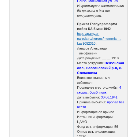
Пенза, Московская ул., 39
.
Информация о наименовании
ВК призыва в док-те
отсутствует.
Приказ Главупраформа
войск КА 5 мая 1942
.
https://pamyat-
naroda.ru/heroes/memoria …
kaz9052310
:
Лапшов Александр
Тимофеевич
Дата рождения: __.__.1918
Место рождения:
Пензенская
обл., Бессоновский р-н, с.
Степановка
Воинское звание: мл.
лейтенант
Последнее место службы:
4
скорос. бомб. полк
Дата выбытия:
30.06.1941
Причина выбытия:
пропал без
вести
Информация об архиве -
Источник информации:
ЦАМО
Фонд ист. информации: 56
Опись ист. информации:
12220