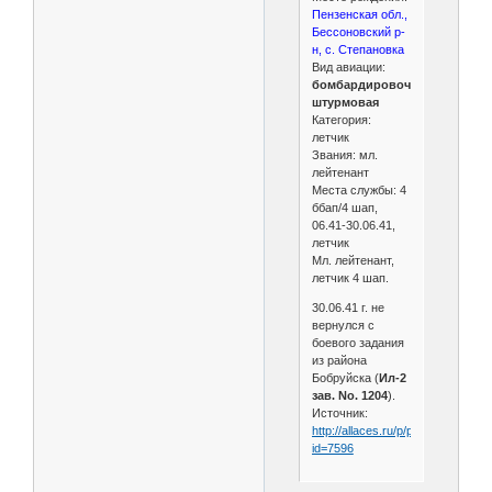
Пензенская обл.,
Бессоновский р-
н, с. Степановка
Вид авиации:
бомбардировочная,
штурмовая
Категория:
летчик
Звания: мл.
лейтенант
Места службы: 4
ббап/4 шап,
06.41-30.06.41,
летчик
Мл. лейтенант,
летчик 4 шап.
30.06.41 г. не
вернулся с
боевого задания
из района
Бобруйска (
Ил-2
зав. No. 1204
).
Источник:
http://allaces.ru/p/people.php?
id=7596