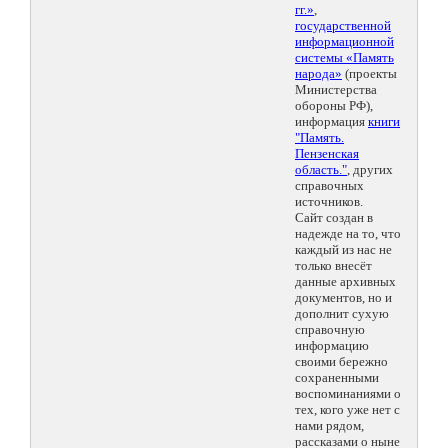
гг.»
,
государственной
информационной
системы «Память
народа»
(проекты
Министерства
обороны РФ),
информация
книги
"Память.
Пензенская
область."
, других
справочных
источников.
Сайт создан в
надежде на то, что
каждый из нас не
только внесёт
данные архивных
документов, но и
дополнит сухую
справочную
информацию
своими бережно
сохраненными
воспоминаниями о
тех, кого уже нет с
нами рядом,
рассказами о ныне