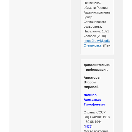
Пензенской
области России.
Административный
центр
Степановского
сельсовета.
Население: 1091
человек (2010).
https://ru.wikipedia.org/wiki/
Степановка_
(Пензенская_облас
Дополнительная
информация.
Авиаторы
Второй
мировой.
Лапшов
Александр
Тимофеевич
Страна: СССР
Годы жизни: 1918
- 30.06.1944
(
НБЗ
)
Место рождения: