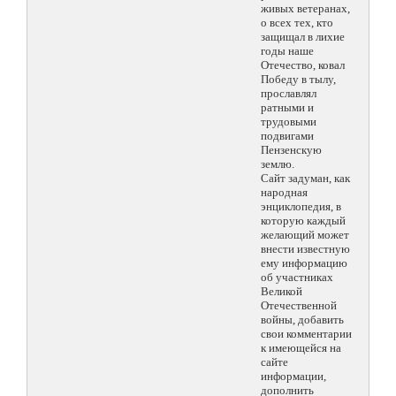
живых ветеранах,
о всех тех, кто
защищал в лихие
годы наше
Отечество, ковал
Победу в тылу,
прославлял
ратными и
трудовыми
подвигами
Пензенскую
землю.
Сайт задуман, как
народная
энциклопедия, в
которую каждый
желающий может
внести известную
ему информацию
об участниках
Великой
Отечественной
войны, добавить
свои комментарии
к имеющейся на
сайте
информации,
дополнить