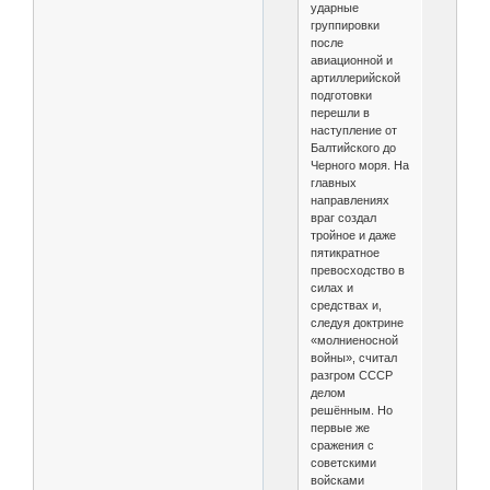
ударные
группировки
после
авиационной и
артиллерийской
подготовки
перешли в
наступление от
Балтийского до
Черного моря. На
главных
направлениях
враг создал
тройное и даже
пятикратное
превосходство в
силах и
средствах и,
следуя доктрине
«молниеносной
войны», считал
разгром СССР
делом
решённым. Но
первые же
сражения с
советскими
войсками