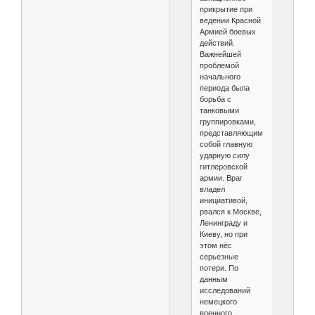
прикрытие при
ведении Красной
Армией боевых
действий.
Важнейшей
проблемой
начального
периода была
борьба с
танковыми
группировками,
представляющими
собой главную
ударную силу
гитлеровской
армии. Враг
владел
инициативой,
рвался к Москве,
Ленинграду и
Киеву, но при
этом нёс
серьезные
потери. По
данным
исследований
немецкого
военного