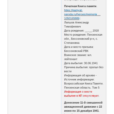
Печатная Книга памяти
.
https://pamyat-
naroda.ru/heroes/memoria …
1050165889
:
Лапшов Александр
Тимофеевич
Дата рождения: __.__.1918
Место рождения: Пензенская
обл., Бессоновский р-н, с.
Степановка
Дата и место призыва:
Бессоновский РВК
Воинское звание: мл.
лейтенант
Дата выбытия: 30.06.1941
Причина выбытия: пропал без
вести
Информация об архиве -
Источник информации:
Всероссийская Книга Памяти.
Пензенская область. Том 5
Информация о месте
выбытия в КП отсутствует.
Донесение 11-й смешанной
авиационной дивизии с 22
июня по 15 декабря 1941
.