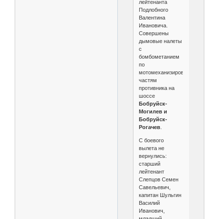
лейтенанта
Подлобного
Валентина
Ивановича.
Совершены
дымовые налеты
с
бомбометанием
по
мотомеханизированным
частям
противника на
шоссе
Бобруйск-
Могилев и
Бобруйск-
Рогачев
.
С боевого
вылета не
вернулись:
старший
лейтенант
Слепцов Семен
Савельевич,
капитан Шульгин
Василий
Иванович,
младший