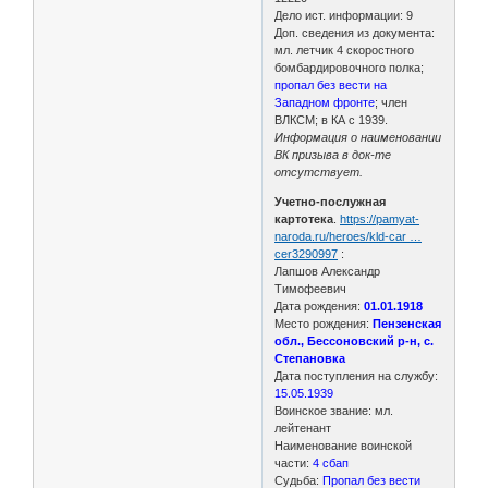
Дело ист. информации: 9
Доп. сведения из документа:
мл. летчик 4 скоростного
бомбардировочного полка;
пропал без вести на
Западном фронте
; член
ВЛКСМ; в КА с 1939.
Информация о наименовании
ВК призыва в док-те
отсутствует.
Учетно-послужная
картотека
.
https://pamyat-
naroda.ru/heroes/kld-car …
cer3290997
:
Лапшов Александр
Тимофеевич
Дата рождения:
01.01.1918
Место рождения:
Пензенская
обл., Бессоновский р-н, с.
Степановка
Дата поступления на службу:
15.05.1939
Воинское звание: мл.
лейтенант
Наименование воинской
части:
4 сбап
Судьба:
Пропал без вести