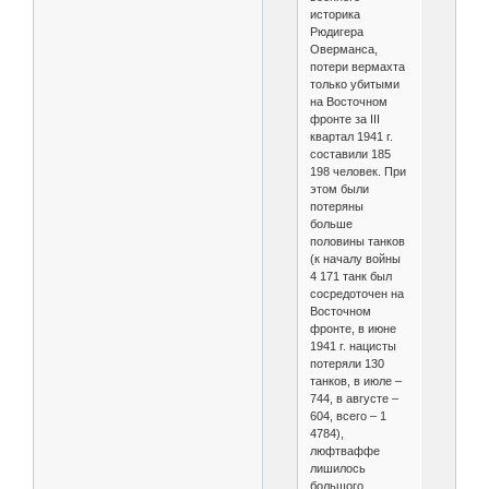
историка
Рюдигера
Оверманса,
потери вермахта
только убитыми
на Восточном
фронте за III
квартал 1941 г.
составили 185
198 человек. При
этом были
потеряны
больше
половины танков
(к началу войны
4 171 танк был
сосредоточен на
Восточном
фронте, в июне
1941 г. нацисты
потеряли 130
танков, в июле –
744, в августе –
604, всего – 1
4784),
люфтваффе
лишилось
большого