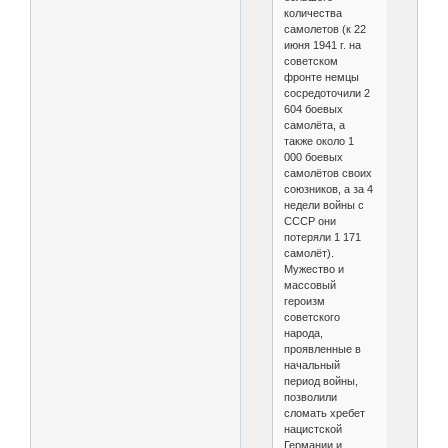
количества
самолетов (к 22
июня 1941 г. на
советском
фронте немцы
сосредоточили 2
604 боевых
самолёта, а
также около 1
000 боевых
самолётов своих
союзников, а за 4
недели войны с
СССР они
потеряли 1 171
самолёт).
Мужество и
массовый
героизм
советского
народа,
проявленные в
начальный
период войны,
позволили
сломать хребет
нацистской
Германии и