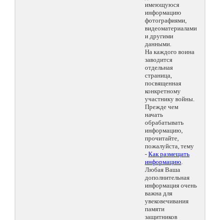
имеющуюся
информацию
фотографиями,
видеоматериалами
и другими
данными.
На каждого воина
заводится
отдельная
страница,
посвященная
конкретному
участнику войны.
Прежде чем
начать
обрабатывать
информацию,
прочитайте,
пожалуйста, тему
-
Как размещать
информацию
.
Любая Ваша
дополнительная
информация очень
важна для
увековечивания
памяти
защитников