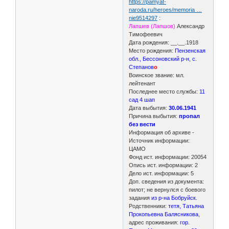
https://pamyat-
naroda.ru/heroes/memoria …
nie9514297
:
Лапшев (Лапшов)
Александр
Тимофеевич
Дата рождения: __.__.1918
Место рождения:
Пензенская
обл., Бессоновский р-н, с.
Степанов
о
Воинское звание: мл.
лейтенант
Последнее место службы:
11
сад 4 шап
Дата выбытия:
30.06.1941
Причина выбытия:
пропал
без вести
Информация об архиве -
Источник информации:
ЦАМО
Фонд ист. информации: 20054
Опись ист. информации: 2
Дело ист. информации: 5
Доп. сведения из документа:
пилот; не вернулся с боевого
задания
из р-на Бобруйск
.
Родственники:
тетя, Татьяна
Прокопьевна Балясникова
,
адрес проживания:
гор.