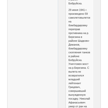
Бобруйска.
29 июня 1941 г.
произведено 59
самолетовылетов
на
бомбардировку
переправ
противника на р.
Березина в
районе Шадково-
Доманов,
бомбардировку
скопления танков
в районе
Бобруйска.
Уничтожен мост
на р.Березина. С
вылета не
возвратился
младший
лейтенант
Грицевич,
совершивший
вынужденную
посадку. Николай
Афанасьевич
умер от ран на