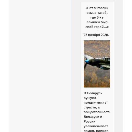
«Нет в России
семьи такой,
где б не
памятен был
свой герой…»
27 ноября 2020.
В Беларуси
бушуют
политические
страсти, а
общественность
Беларуси и
России
увековечивает
память воинов