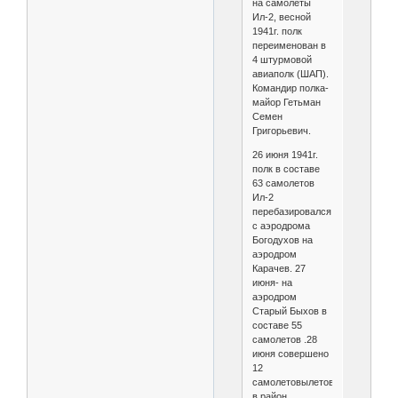
на самолеты
Ил-2, весной
1941г. полк
переименован в
4 штурмовой
авиаполк (ШАП).
Командир полка-
майор Гетьман
Семен
Григорьевич.
26 июня 1941г.
полк в составе
63 самолетов
Ил-2
перебазировался
с аэродрома
Богодухов на
аэродром
Карачев. 27
июня- на
аэродром
Старый Быхов в
составе 55
самолетов .28
июня совершено
12
самолетовылетов
в район