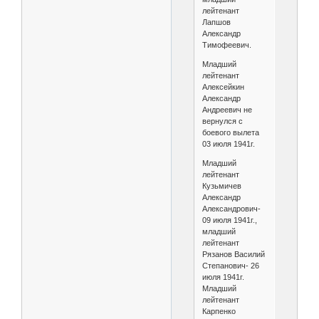
лейтенант
Лапшов
Александр
Тимофеевич.
Младший
лейтенант
Алексейкин
Александр
Андреевич не
вернулся с
боевого вылета
03 июля 1941г.
Младший
лейтенант
Кузьмичев
Александр
Александрович-
09 июля 1941г.,
младший
лейтенант
Рязанов Василий
Степанович- 26
июля 1941г.
Младший
лейтенант
Карпенко