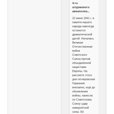
4-го
штурмового
авиаполка...
22 июня 1941 г. в
памяти нашего
народа навсегда
останется
драматической
датой. Началась
Великая
Отечественная
война
Советского
Союза против
объединённой
нацистами
Европы. На
рассвете этого
дня гитлеровская
Германия
внезапно, ещё до
объявления
войны, нанесла
по Советскому
Союзу удар
невероятной
силы. Её