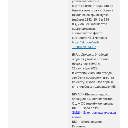
успел повоевать в
партизанских отряда, кто-то
был «сыном полка». Всего в
Школе было три выпуска
(наборы 1942, 1943 и 1944
гг.), и общее количество
подготовленных
специалистов флота
составило 4111 человек.
https://vk.com/wall-
12288779_73302
ВМФ. Соловки. Учебный
отряд. Приказ о создании
Школы юнг (1942 г.)
21 сентября 2022
В истории Учебного отряда
это была последняя, шестая
по счёту, школа. Вот первые
пять учебных подразделений:
ШМАС – Школа младших
авиационных специалистов
ОШ – Объединённая школа
ШС – Школа связи
ЭМШ – Электромеханическая
школа
ШО – Школа оружия
Источник: