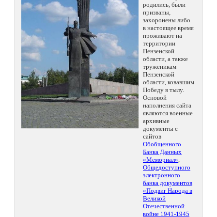
родились, были
призваны,
захоронены либо
в настоящее время
проживают на
территории
Пензенской
области, а также
труженикам
Пензенской
области, ковавшим
Победу в тылу.
Основой
наполнения сайта
являются военные
архивные
документы с
сайтов
Обобщенного
Банка Данных
«Мемориал»
,
Общедоступного
электронного
банка документов
«Подвиг Народа в
Великой
Отечественной
войне 1941-1945