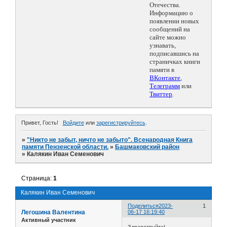
Отечества.
Информацию о
появлении новых
сообщений на
сайте можно
узнавать,
подписавшись на
страничках книги
памяти в
ВКонтакте
,
Телеграмм
или
Твиттер
.
Привет, Гость!
Войдите
или
зарегистрируйтесь
.
»
"Никто не забыт, ничто не забыто". Всенародная Книга
памяти Пензенской области.
»
Башмаковский район
»
Калякин Иван Семенович
Страница:
1
Калякин Иван Семенович
Поделиться
2023-
1
Легошина Валентина
06-17 16:19:40
Активный участник
Здравствуйте!