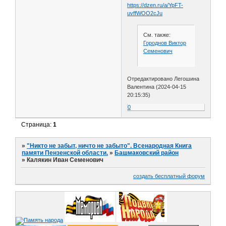
https://dzen.ru/a/YpFT-
uvffWOO2cJu
См. также:
Городнов Виктор
Семенович
Отредактировано Легошина
Валентина (2024-04-15
20:15:35)
0
Страница:
1
»
"Никто не забыт, ничто не забыто". Всенародная Книга
памяти Пензенской области.
»
Башмаковский район
»
Калякин Иван Семенович
создать бесплатный форум