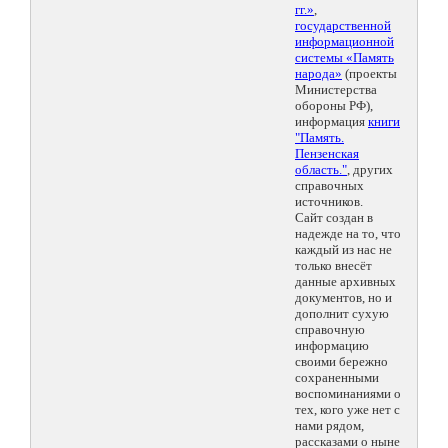
гг.»
,
государственной
информационной
системы «Память
народа»
(проекты
Министерства
обороны РФ),
информация
книги
"Память.
Пензенская
область."
, других
справочных
источников.
Сайт создан в
надежде на то, что
каждый из нас не
только внесёт
данные архивных
документов, но и
дополнит сухую
справочную
информацию
своими бережно
сохраненными
воспоминаниями о
тех, кого уже нет с
нами рядом,
рассказами о ныне