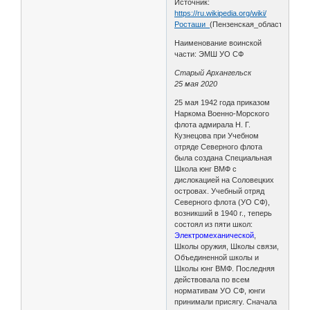
Источник:
https://ru.wikipedia.org/wiki/
Росташи_
(Пензенская_область)
Наименование воинской
части: ЭМШ УО СФ
Старый Архангельск
25 мая 2020
25 мая 1942 года приказом
Наркома Военно-Морского
флота адмирала Н. Г.
Кузнецова при Учебном
отряде Северного флота
была создана Специальная
Школа юнг ВМФ с
дислокацией на Соловецких
островах. Учебный отряд
Северного флота (УО СФ),
возникший в 1940 г., теперь
состоял из пяти школ:
Электромеханической
,
Школы оружия, Школы связи,
Объединенной школы и
Школы юнг ВМФ. Последняя
действовала по всем
нормативам УО СФ, юнги
принимали присягу. Сначала