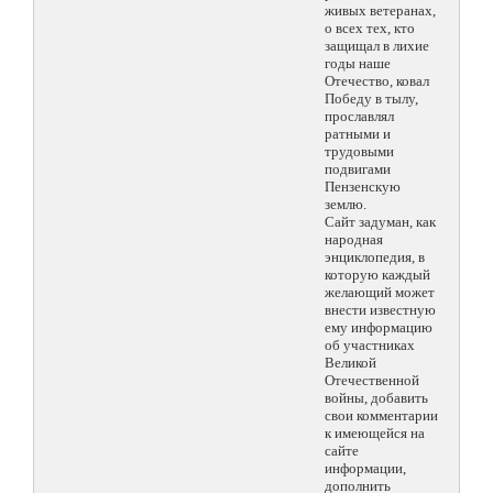
живых ветеранах,
о всех тех, кто
защищал в лихие
годы наше
Отечество, ковал
Победу в тылу,
прославлял
ратными и
трудовыми
подвигами
Пензенскую
землю.
Сайт задуман, как
народная
энциклопедия, в
которую каждый
желающий может
внести известную
ему информацию
об участниках
Великой
Отечественной
войны, добавить
свои комментарии
к имеющейся на
сайте
информации,
дополнить