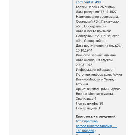
card_vmf815498
:
Колякин Иван Семенович
Дата рождения: 17.11.1927
Наименование военкомата:
Соседский РВК, Пензенская
обл., Соседский р-н
Дата и место призыва:
Соседский РВК, Пензенская
обл., Соседский р-н
Дата поступления на службу:
16.10.1944
Воинское звание: мичман
Дата окончания службы:
20.03.1973
Информация об архиве -
Источник информации: Архив
Военно-Морского Флота, г.
Гатчина
Архив: Филиал ЦАМО. Архив
Военно-Морского Флота.
Хранилище 4
Номер шкафа: 98
Номер ящика: 1
Картотека награждений.
https://pamyat-
naroda.ru/heroes/podvig- …
1501803866
: