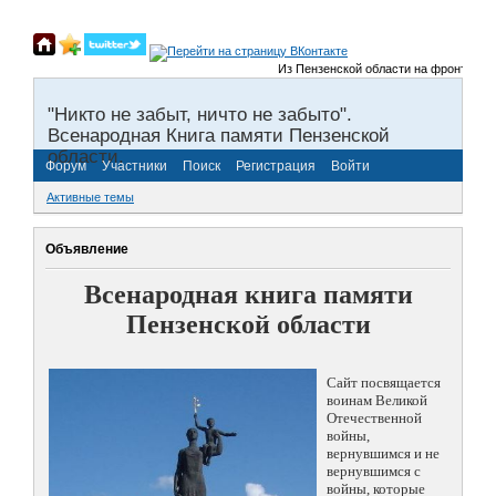
Из Пензенской области на фронты Велико
"Никто не забыт, ничто не забыто".
Всенародная Книга памяти Пензенской
области.
Форум
Участники
Поиск
Регистрация
Войти
Активные темы
Объявление
Всенародная книга памяти
Пензенской области
Сайт посвящается
воинам Великой
Отечественной
войны,
вернувшимся и не
вернувшимся с
войны, которые