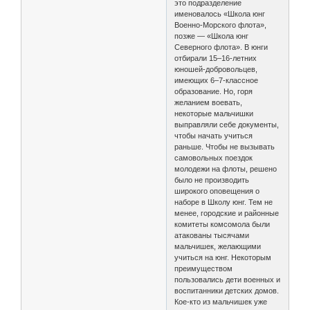
это подразделение
именовалось «Школа юнг
Военно-Морского флота»,
позже — «Школа юнг
Северного флота». В юнги
отбирали 15–16-летних
юношей-добровольцев,
имеющих 6–7-классное
образование. Но, горя
желанием воевать,
некоторые мальчишки
выправляли себе документы,
чтобы начать учиться
раньше. Чтобы не вызывать
самовольных поездок
молодежи на флоты, решено
было не производить
широкого оповещения о
наборе в Школу юнг. Тем не
менее, городские и районные
комитеты комсомола были
атакованы тысячами
мальчишек, желающими
учиться на юнг. Некоторым
преимуществом
пользовались дети военных и
воспитанники детских домов.
Кое-кто из мальчишек уже