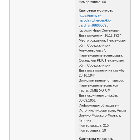
Номер ящика: 60
Картотека моряков.
https://pamyat-
naroda.ru/heroes/kld-
card_vmf6606069
:
Калякин Иван Семенович
Дата рождения: 16.11.1927
Место рождения: Пензенская
обл., Соседский р-н,
Алексеевский с/с
Наименование военкомата:
Соседский РВК, Пензенская
обл., Соседский р-н
Дата поступления на службу:
23.10.1944
Воинское звание: ст. матрос
Наименование воинской
части: ЭМШ УО СФ
Дата окончания службы:
30.09.1951
Информация об архиве -
Источник информации: Архив
Военно-Морского Флота, г.
Гатчина
Номер шкафа: 215
Номер ящика: 19
Картотека моряков.