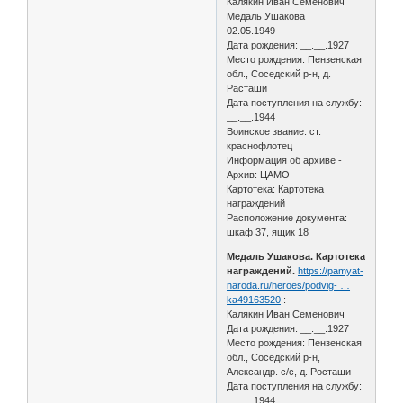
Калякин Иван Семенович
Медаль Ушакова
02.05.1949
Дата рождения: __.__.1927
Место рождения: Пензенская
обл., Соседский р-н, д.
Расташи
Дата поступления на службу:
__.__.1944
Воинское звание: ст.
краснофлотец
Информация об архиве -
Архив: ЦАМО
Картотека: Картотека
награждений
Расположение документа:
шкаф 37, ящик 18
Медаль Ушакова. Картотека
награждений.
https://pamyat-
naroda.ru/heroes/podvig- …
ka49163520
:
Калякин Иван Семенович
Дата рождения: __.__.1927
Место рождения: Пензенская
обл., Соседский р-н,
Александр. с/с, д. Росташи
Дата поступления на службу:
__.__.1944