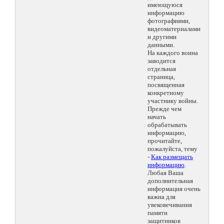
имеющуюся
информацию
фотографиями,
видеоматериалами
и другими
данными.
На каждого воина
заводится
отдельная
страница,
посвященная
конкретному
участнику войны.
Прежде чем
начать
обрабатывать
информацию,
прочитайте,
пожалуйста, тему
-
Как размещать
информацию
.
Любая Ваша
дополнительная
информация очень
важна для
увековечивания
памяти
защитников