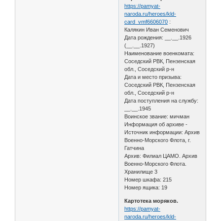
https://pamyat-
naroda.ru/heroes/kld-
card_vmf6606070
:
Калякин Иван Семенович
Дата рождения: __.__.1926
(__.__.1927)
Наименование военкомата:
Соседский РВК, Пензенская
обл., Соседский р-н
Дата и место призыва:
Соседский РВК, Пензенская
обл., Соседский р-н
Дата поступления на службу:
__.__.1945
Воинское звание: мичман
Информация об архиве -
Источник информации: Архив
Военно-Морского Флота, г.
Гатчина
Архив: Филиал ЦАМО. Архив
Военно-Морского Флота.
Хранилище 3
Номер шкафа: 215
Номер ящика: 19
Картотека моряков.
https://pamyat-
naroda.ru/heroes/kld-