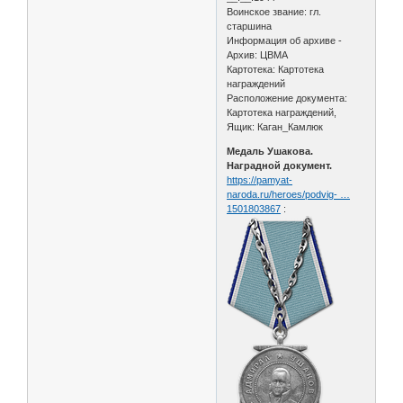
Воинское звание: гл.
старшина
Информация об архиве -
Архив: ЦВМА
Картотека: Картотека
награждений
Расположение документа:
Картотека награждений,
Ящик: Каган_Камлюк
Медаль Ушакова.
Наградной документ.
https://pamyat-
naroda.ru/heroes/podvig- …
1501803867
: