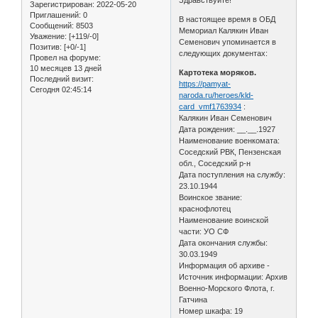
Зарегистрирован
: 2022-05-20
Приглашений:
0
В настоящее время в ОБД
Сообщений:
8503
Мемориал Калякин Иван
Уважение:
[+119/-0]
Семенович упоминается в
Позитив:
[+0/-1]
следующих документах:
Провел на форуме:
10 месяцев 13 дней
Картотека моряков.
Последний визит:
https://pamyat-
Сегодня 02:45:14
naroda.ru/heroes/kld-
card_vmf1763934
:
Калякин Иван Семенович
Дата рождения: __.__.1927
Наименование военкомата:
Соседский РВК, Пензенская
обл., Соседский р-н
Дата поступления на службу:
23.10.1944
Воинское звание:
краснофлотец
Наименование воинской
части: УО СФ
Дата окончания службы:
30.03.1949
Информация об архиве -
Источник информации: Архив
Военно-Морского Флота, г.
Гатчина
Номер шкафа: 19