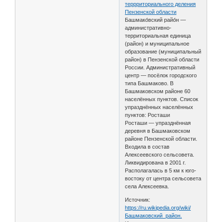
террриториального деления
Пензенской области
Башмако́вский райо́н —
административно-
территориальная единица
(район) и муниципальное
образование (муниципальный
район) в Пензенской области
России. Административный
центр — посёлок городского
типа Башмаково. В
Башмаковском районе 60
населённых пунктов. Список
упразднённых населённых
пунктов: Росташи
Росташи — упразднённая
деревня в Башмаковском
районе Пензенской области.
Входила в состав
Алексеевского сельсовета.
Ликвидирована в 2001 г.
Располагалась в 5 км к юго-
востоку от центра сельсовета
села Алексеевка.
Источник:
https://ru.wikipedia.org/wiki/
Башмаковский_район.