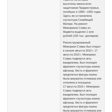
высечены имена всех
защитников Приднестровья,
погибших в 1990—1992 годах.
Здесь же установлена
скульптура Скорбящей
Матери. На ремонт
Мемориала Славы из
бюджета выделен 1 млн
рублей (105 тыс. долларов).
Реконструированный
Мемориал Славы был открыт
в начале августа 2010 г. 17
августа 2010 г. Мемориал
Славы подвергся акту
вандализма. Был похищен
фрагмент скульптуры воина-
афганца. Кисть и фрагмент
предплечья фигуры воина
была аккуратно отломана или
отпилена и похищена.
17 августа 2010 г. Мемориал
Славы подвергся акту
вандализма. Был похищен
фрагмент скульптуры воина-
афганца. Кисть и фрагмент
предплечья фигуры воина
была аккуратно отломана или