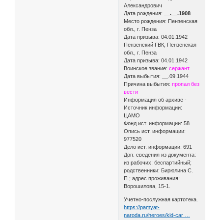
Александрович
Дата рождения:
__.__.1908
Место рождения: Пензенская
обл., г. Пенза
Дата призыва: 04.01.1942
Пензенский ГВК, Пензенская
обл., г. Пенза
Дата призыва: 04.01.1942
Воинское звание:
сержант
Дата выбытия: __.09.1944
Причина выбытия:
пропал без
вести
Информация об архиве -
Источник информации:
ЦАМО
Фонд ист. информации: 58
Опись ист. информации:
977520
Дело ист. информации: 691
Доп. сведения из документа:
из рабочих; беспартийный;
родственники: Бирюлина С.
П.; адрес проживания:
Ворошилова, 15-1.
Учетно-послужная картотека.
https://pamyat-
naroda.ru/heroes/kld-car …