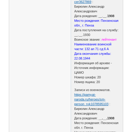
cer3627869
:
Бирюлин Александр
Александрович
Дата рождения: __.__.
1908
Место рождения: Пензенская
обл., г. Пенза
Дата поступления на службу:
__.__.1930
Воинское звание:
лейтенант
Наименование воинской
части: 132 ап 71 сд 6 А
Дата окончания службы:
22.08.1944
Информация об архиве -
Источник информации:
ЦАМО
Номер шкафа: 20
Номер ящика: 20
Записи из военкоматов.
https://pamyat-
naroda.ru/heroes/sm-
person_rvk1078595103
:
Бирюлин Александр
Александрович
Дата рождения:
__.__.1908
Место рождения: Пензенская
обл. г. Пенза