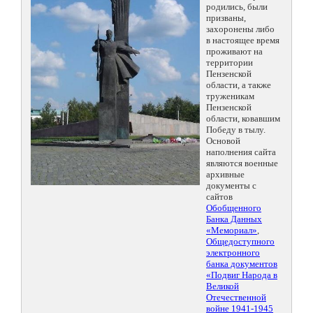
родились, были
призваны,
захоронены либо
в настоящее время
проживают на
территории
Пензенской
области, а также
труженикам
Пензенской
области, ковавшим
Победу в тылу.
Основой
наполнения сайта
являются военные
архивные
документы с
сайтов
Обобщенного
Банка Данных
«Мемориал»
,
Общедоступного
электронного
банка документов
«Подвиг Народа в
Великой
Отечественной
войне 1941-1945