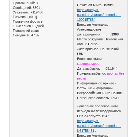
Приглашений:
0
Печатная Книга Памяти.
Сообщений:
8501
https://pamyat-
Уважение:
[+119/-0]
naroda.ru/heroes/memoria …
Позитив:
[+0/-1]
1000157664
:
Провел на форуме:
Бирюлин Александр
10 месяцев 13 дней
Александрович
Последний визит:
Дата рождения:
__.__.1908
Сегодня 10:47:07
Место рождения: Пензенская
обл., г. Пенза
Дата призыва: Пензенский
ГВК
Воинское звание:
красноармеец
Дата выбытия: __.09.1944
Причина выбытия:
пропал без
вести
Информация об архиве -
Источник информации:
Всероссийская Книга Памяти.
Пензенская область. Том 1
Донесение послевоенного
периода Железнодорожного
РВК 23 августа 1947.
https://pamyat-
naroda.ru/heroes/memoria …
ie61758431
:
Бирюлин Александр