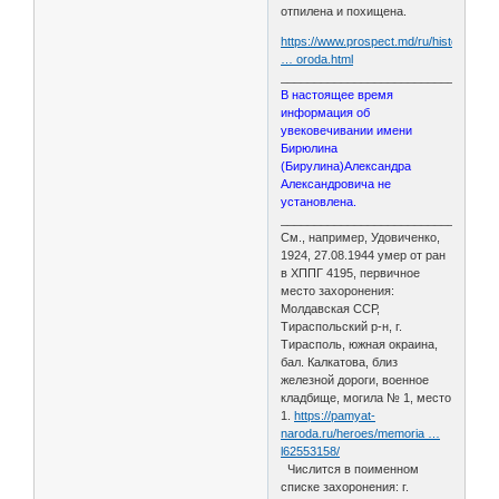
отпилена и похищена.
https://www.prospect.md/ru/history/pam
… oroda.html
________________________________
В настоящее время
информация об
увековечивании имени
Бирюлина
(Бирулина)Александра
Александровича не
установлена.
________________________________
См., например, Удовиченко,
1924, 27.08.1944 умер от ран
в ХППГ 4195, первичное
место захоронения:
Молдавская ССР,
Тираспольский р-н, г.
Тирасполь, южная окраина,
бал. Калкатова, близ
железной дороги, военное
кладбище, могила № 1, место
1.
https://pamyat-
naroda.ru/heroes/memoria …
l62553158/
Числится в поименном
списке захоронения: г.