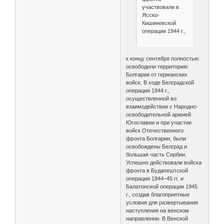
участвовали в
Ясско-
Кишиневской
операции 1944 г.,
к концу сентября полностью
освободили территорию
Болгарии от германских
войск. В ходе Белградской
операции 1944 г.,
осуществленной во
взаимодействии с Народно-
освободительной армией
Югославии и при участии
войск Отечественного
фронта Болгарии, были
освобождены Белград и
большая часть Сербии.
Успешно действовали войска
фронта в Будапештской
операции 1944–45 гг. и
Балатонской операции 1945
г., создав благоприятные
условия для развертывания
наступления на венском
направлении. В Венской