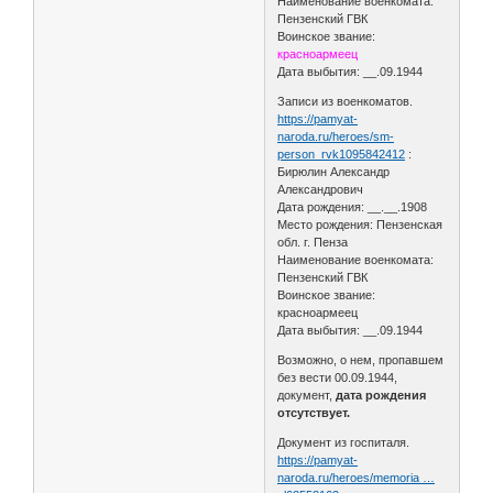
Наименование военкомата:
Пензенский ГВК
Воинское звание:
красноармеец
Дата выбытия: __.09.1944
Записи из военкоматов.
https://pamyat-
naroda.ru/heroes/sm-
person_rvk1095842412
:
Бирюлин Александр
Александрович
Дата рождения: __.__.1908
Место рождения: Пензенская
обл. г. Пенза
Наименование военкомата:
Пензенский ГВК
Воинское звание:
красноармеец
Дата выбытия: __.09.1944
Возможно, о нем, пропавшем
без вести 00.09.1944,
документ,
дата рождения
отсутствует.
Документ из госпиталя.
https://pamyat-
naroda.ru/heroes/memoria …