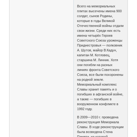
Всего на мемориальных
плитах высечены имена 900
солдат, сынов Родины,
которые в годы Великой
Отечественной войны отдали
свои жизни. Среди них есть
имена четырёх Героев
Советского Союза уроженцы
Приднестровья — полковник
А. Шутов, майор В.Кадун,
капитан М. Котловец,
старшина М. Линник. Хотя
они погибли на разных
линиях фронта Советского
Союза, все были похоронены
на родной земле.
Мемориальный комплекс
Славы хранит память и о
погибших в афганской войне,
а также — погибших в
вооруженном конфликте в
1992 году.
В 2009—2010 г. проведена
реконструкция Мемориала
Славы. В ходе реконструкции
была возведена Стена
Памяти, на которой