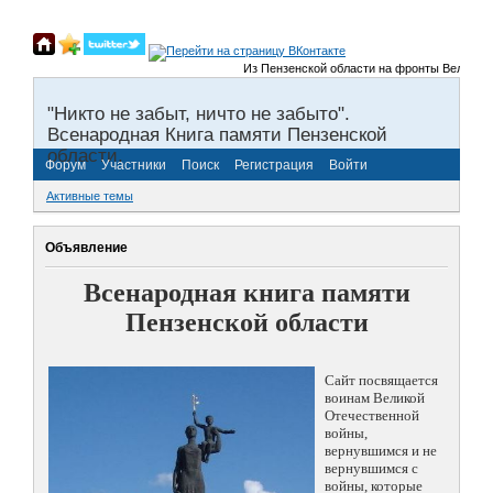
Из Пензенской области на фронты Великой Отеч
"Никто не забыт, ничто не забыто".
Всенародная Книга памяти Пензенской
области.
Форум
Участники
Поиск
Регистрация
Войти
Активные темы
Объявление
Всенародная книга памяти
Пензенской области
Сайт посвящается
воинам Великой
Отечественной
войны,
вернувшимся и не
вернувшимся с
войны, которые