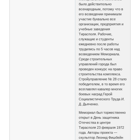
было действительно
всенародным, потому что в
его возведении принимали
участие буквально все
организации, предприятия и
учебные заведения
Тирасполя. Рабочие,
служащие и студенты
ежедневно после работы
трудились по 5 часов над
возведением Мемориала.
Среди строительных
управлений города был
проведен конкурс на право
строительства комплекса.
Стройуправление № 28 стало
победителем, в то время его
возглавлял кавалер многих
боевых наград Герой
Социалистического Труда И.
Д. Дьяченко.
Мемориал был торжественно
открыт в День защитника
Отечества в центре
Тирасполя 23 февраля 1972
года. Авторы проекта —
скульптор Леонид Фишбейн