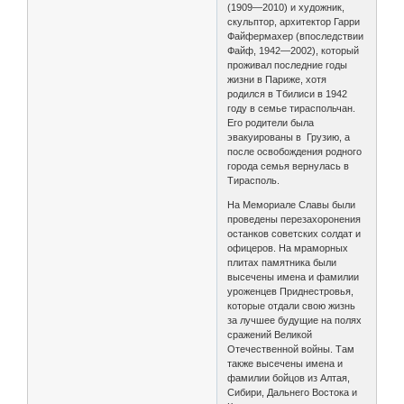
(1909—2010) и художник,
скульптор, архитектор Гарри
Файфермахер (впоследствии
Файф, 1942—2002), который
проживал последние годы
жизни в Париже, хотя
родился в Тбилиси в 1942
году в семье тираспольчан.
Его родители была
эвакуированы в Грузию, а
после освобождения родного
города семья вернулась в
Тирасполь.
На Мемориале Славы были
проведены перезахоронения
останков советских солдат и
офицеров. На мраморных
плитах памятника были
высечены имена и фамилии
уроженцев Приднестровья,
которые отдали свою жизнь
за лучшее будущие на полях
сражений Великой
Отечественной войны. Там
также высечены имена и
фамилии бойцов из Алтая,
Сибири, Дальнего Востока и