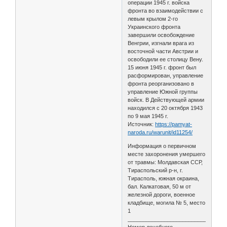
операции 1945 г. войска
фронта во взаимодействии с
левым крылом 2-го
Украинского фронта
завершили освобождение
Венгрии, изгнали врага из
восточной части Австрии и
освободили ее столицу Вену.
15 июня 1945 г. фронт был
расформирован, управление
фронта реорганизовано в
управление Южной группы
войск. В Действующей армии
находился с 20 октября 1943
по 9 мая 1945 г.
Источник:
https://pamyat-
naroda.ru/warunit/id11254/
Информация о первичном
месте захоронения умершего
от травмы: Молдавская ССР,
Тираспольский р-н, г.
Тирасполь, южная окраина,
бал. Калкатовая, 50 м от
железной дороги, военное
кладбище, могила № 5, место
1
________________________________
Номер лечебного