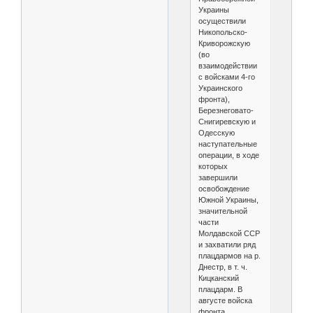
Украины
осуществили
Никопольско-
Криворожскую
(во
взаимодействии
с войсками 4-го
Украинского
фронта),
Березнеговато-
Снигиревскую и
Одесскую
наступательные
операции, в ходе
которых
завершили
освобождение
Южной Украины,
значительной
части
Молдавской ССР
и захватили ряд
плацдармов на р.
Днестр, в т. ч.
Кицканский
плацдарм. В
августе войска
фронта