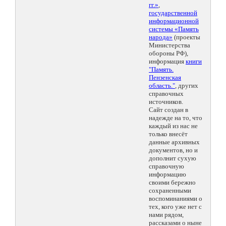
гг.»
,
государственной
информационной
системы «Память
народа»
(проекты
Министерства
обороны РФ),
информация
книги
"Память.
Пензенская
область."
, других
справочных
источников.
Сайт создан в
надежде на то, что
каждый из нас не
только внесёт
данные архивных
документов, но и
дополнит сухую
справочную
информацию
своими бережно
сохраненными
воспоминаниями о
тех, кого уже нет с
нами рядом,
рассказами о ныне