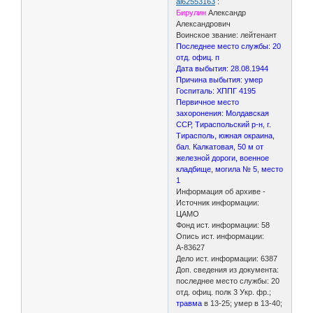
al62553163
:
Бирулин
Александр
Александрович
Воинское звание: лейтенант
Последнее место службы: 20
отд. офиц. п
Дата выбытия: 28.08.1944
Причина выбытия: умер
Госпиталь: ХППГ 4195
Первичное место
захоронения: Молдавская
ССР, Тираспольский р-н, г.
Тирасполь, южная окраина,
бал. Калкатовая, 50 м от
железной дороги, военное
кладбище, могила № 5, место
1
Информация об архиве -
Источник информации:
ЦАМО
Фонд ист. информации: 58
Опись ист. информации:
А-83627
Дело ист. информации: 6387
Доп. сведения из документа:
последнее место службы: 20
отд. офиц. полк 3 Укр. фр.;
травма
в 13-25; умер в 13-40;