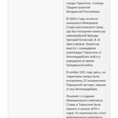
города Тирасполь, столицы
Приднестровской
Молдавской Республики.
В 1920-е годы на месте
нынешнего Мемориала
Славы располагался сквер,
где был похоронен комиссар
кавалерийской бригады
Григорий Котовский, В. Ф.
Христофоров. Комиссар
вместе с командиром
освобождал Тирасполь от
белогвардейских войск и
мародеров во время
Гражданской войны.
В ноябре 1921 года здесь, на
территории сквера были
похоронены 22 пограничника
Парканской заставы, павшие
от рук белогвардейцев.
Решение о создании
Мемориального комплекса
Славы в Тирасполе было
принято в начале 1970-х
годов. И строительство этого
мемориального комплекса