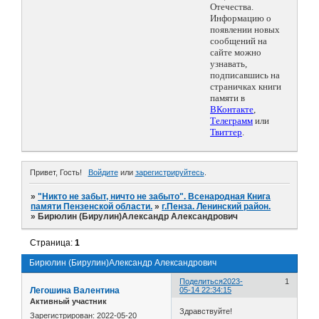
Отечества.
Информацию о
появлении новых
сообщений на
сайте можно
узнавать,
подписавшись на
страничках книги
памяти в
ВКонтакте
,
Телеграмм
или
Твиттер
.
Привет, Гость!
Войдите
или
зарегистрируйтесь
.
»
"Никто не забыт, ничто не забыто". Всенародная Книга
памяти Пензенской области.
»
г.Пенза. Ленинский район.
»
Бирюлин (Бирулин)Александр Александрович
Страница:
1
Бирюлин (Бирулин)Александр Александрович
Поделиться
2023-
1
Легошина Валентина
05-14 22:34:15
Активный участник
Здравствуйте!
Зарегистрирован
: 2022-05-20