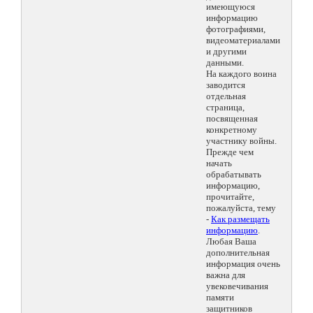
имеющуюся
информацию
фотографиями,
видеоматериалами
и другими
данными.
На каждого воина
заводится
отдельная
страница,
посвященная
конкретному
участнику войны.
Прежде чем
начать
обрабатывать
информацию,
прочитайте,
пожалуйста, тему
-
Как размещать
информацию
.
Любая Ваша
дополнительная
информация очень
важна для
увековечивания
памяти
защитников