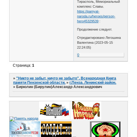
Тирасполь, Мемориальный
комплекс Славы.
https://pamyat-
naroda.ru/heroes/person-
hero45329539
:
Продолжение следует.
Отредактировано Легошина
Валентина (2023-05-15
22:24:05)
0
Страница:
1
»
"Никто не забыт, ничто не забыто". Всенародная Книга
памяти Пензенской области.
»
г.Пенза. Ленинский район.
»
Бирюлин (Бирулин)Александр Александрович