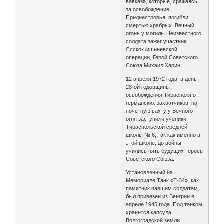
Кавказа, которые, сражаясь
за освобождение
Приднестровья, погибли
смертью храбрых. Вечный
огонь у могилы Неизвестного
солдата зажег участник
Ясско-Кишиневской
операции, Герой Советского
Союза Михаил Харин.
12 апреля 1972 года, в день
28-ой годовщины
освобождения Тирасполя от
германских захватчиков, на
почетную вахту у Вечного
огня заступили ученики
Тираспольской средней
школы № 6, так как именно в
этой школе, до войны,
учились пять будущих Героев
Советского Союза.
Установленный на
Мемориале Танк «Т-34», как
памятник павшим солдатам,
был привезен из Венгрии в
апреле 1945 года. Под танком
хранится капсула
Волгоградской земли.