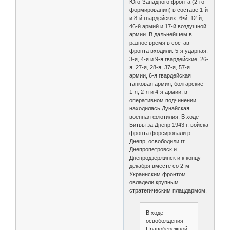
Юго-Западного фронта (2-го
формирования) в составе 1-й
и 8-й гвардейских, 6•й, 12-й,
46-й армий и 17-й воздушной
армии. В дальнейшем в
разное время в состав
фронта входили: 5-я ударная,
3-я, 4-я и 9-я гвардейские, 26-
я, 27-я, 28-я, 37-я, 57-я
армии, 6-я гвардейская
танковая армия, болгарские
1-я, 2-я и 4-я армии; в
оперативном подчинении
находилась Дунайская
военная флотилия. В ходе
Битвы за Днепр 1943 г. войска
фронта форсировали р.
Днепр, освободили гг.
Днепропетровск и
Днепродзержинск и к концу
декабря вместе со 2-м
Украинским фронтом
овладели крупным
стратегическим плацдармом.
В ходе
освобождения
Правобережной