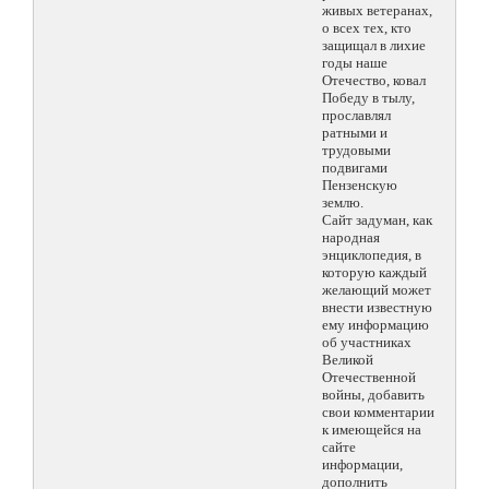
живых ветеранах,
о всех тех, кто
защищал в лихие
годы наше
Отечество, ковал
Победу в тылу,
прославлял
ратными и
трудовыми
подвигами
Пензенскую
землю.
Сайт задуман, как
народная
энциклопедия, в
которую каждый
желающий может
внести известную
ему информацию
об участниках
Великой
Отечественной
войны, добавить
свои комментарии
к имеющейся на
сайте
информации,
дополнить