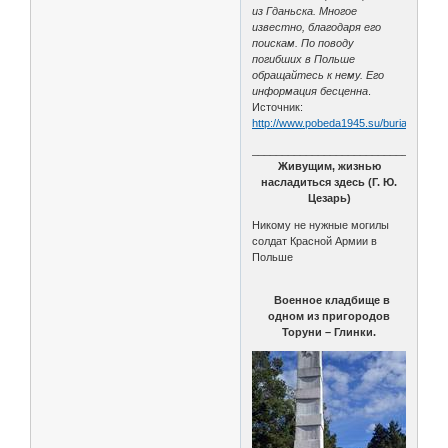
из Гданьска. Многое
известно, благодаря его
поискам. По поводу
погибших в Польше
обращайтесь к нему. Его
информация бесценна
.
Источник:
http://www.pobeda1945.su/burial/3331
________________________________
Живущим, жизнью
насладиться здесь (Г. Ю.
Цезарь)
Никому не нужные могилы
солдат Красной Армии в
Польше
Военное кладбище в
одном из пригородов
Торуни – Глинки.