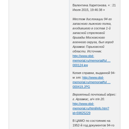
Валентина Харитонова. « : 21
Июля 2015, 19:46:38 »
Местом дислокации 94-го
запасного лыжного полка,
входившего в состав 1-й
запасной стрелковой
бригады Московского
военного округа, был город
Арзамас Горьковской
области.
Источник:
http://www.obd-
memorial.ru/memorial/ful …
000124.jpg
Копия справки, выданной 94-
м злп:
http://www.obd-
memorial.ru/memorial/ful …
000419.JPG
Вероятный почтовый адрес:
г. Арзамас, в/ч п/я 20.
http://www.obd-
memorial.ru/html/info.htm?
id=59825229
В ЦАМО по состоянию на
1952-й год документов 94-го