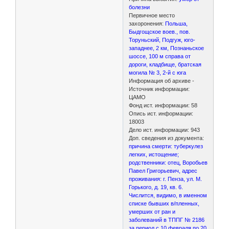
болезни
Первичное место
захоронения:
Польша,
Быдгощское воев., пов.
Торуньский, Подгуж, юго-
западнее, 2 км, Познаньское
шоссе, 100 м справа от
дороги, кладбище, братская
могила № 3, 2-й с юга
Информация об архиве -
Источник информации:
ЦАМО
Фонд ист. информации: 58
Опись ист. информации:
18003
Дело ист. информации: 943
Доп. сведения из документа:
причина смерти: туберкулез
легких, истощение;
родственники: отец, Воробьев
Павел Григорьевич, адрес
проживания: г. Пенза, ул. М.
Горького, д. 19, кв. 6.
Числится, видимо, в именном
списке бывших в/пленных,
умерших от ран и
заболеваний в ТППГ № 2186
за период с 10 февраля по 20