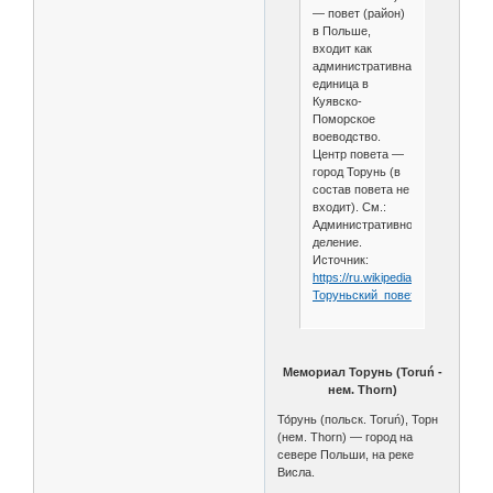
— повет (район)
в Польше,
входит как
административная
единица в
Куявско-
Поморское
воеводство.
Центр повета —
город Торунь (в
состав повета не
входит). См.:
Административное
деление.
Источник:
https://ru.wikipedia.org/wiki/
Торуньский_повет
Мемориал Торунь (Toruń -
нем. Thorn)
То́рунь (польск. Toruń), Торн
(нем. Thorn) — город на
севере Польши, на реке
Висла.