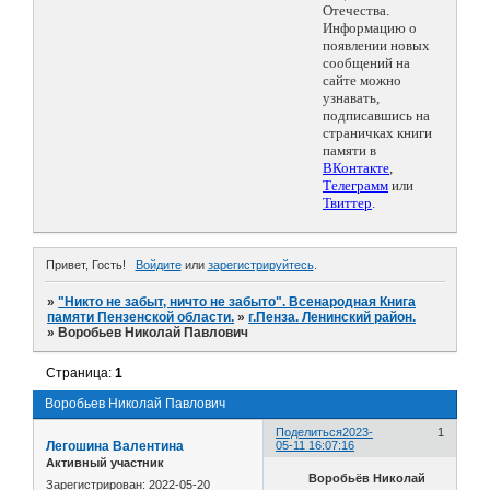
Отечества.
Информацию о
появлении новых
сообщений на
сайте можно
узнавать,
подписавшись на
страничках книги
памяти в
ВКонтакте
,
Телеграмм
или
Твиттер
.
Привет, Гость!
Войдите
или
зарегистрируйтесь
.
»
"Никто не забыт, ничто не забыто". Всенародная Книга
памяти Пензенской области.
»
г.Пенза. Ленинский район.
»
Воробьев Николай Павлович
Страница:
1
Воробьев Николай Павлович
Поделиться
2023-
1
Легошина Валентина
05-11 16:07:16
Активный участник
Воробьёв Николай
Зарегистрирован
: 2022-05-20