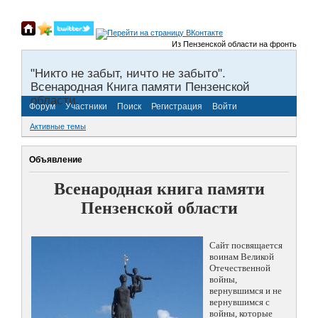
Из Пензенской области на фронты Великой 
"Никто не забыт, ничто не забыто".
Всенародная Книга памяти Пензенской
области.
Форум
Участники
Поиск
Регистрация
Войти
Активные темы
Объявление
Всенародная книга памяти
Пензенской области
Сайт посвящается
воинам Великой
Отечественной
войны,
вернувшимся и не
вернувшимся с
войны, которые