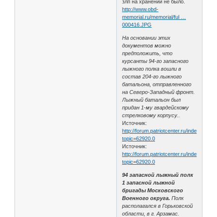
злп на хранении не было.
http://www.obd-
memorial.ru/memorial/ful …
000416.JPG
На основании этих
документов можно
предположить, что
курсанты 94-го запасного
лыжного полка вошли в
состав 204-го лыжного
батальона, отправленного
на Северо-Западный фронт.
Лыжный батальон был
придан 1-му гвардейскому
стрелковому корпусу.
.
Источник:
http://forum.patriotcenter.ru/index.php?
topic=62920.0
Источник:
http://forum.patriotcenter.ru/index.php?
topic=62920.0
94 запасной лыжный полк
1 запасной лыжной
бригады Московского
Военного округа.
Полк
располагался в Горьковской
области, в г. Арзамас.