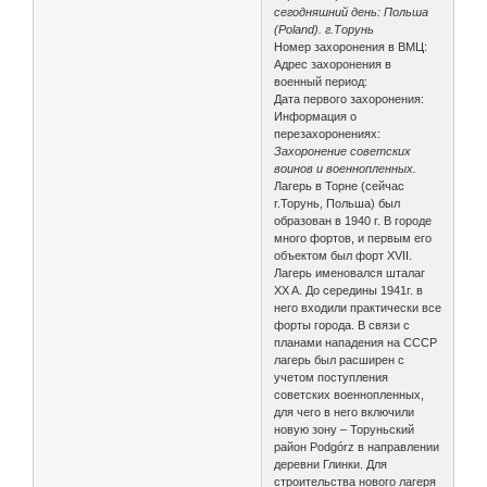
сегодняшний день: Польша
(Poland). г.Торунь
Номер захоронения в ВМЦ:
Адрес захоронения в
военный период:
Дата первого захоронения:
Информация о
перезахоронениях:
Захоронение советских
воинов и военнопленных.
Лагерь в Торне (сейчас
г.Торунь, Польша) был
образован в 1940 г. В городе
много фортов, и первым его
объектом был форт XVII.
Лагерь именовался шталаг
XX A. До середины 1941г. в
него входили практически все
форты города. В связи с
планами нападения на СССР
лагерь был расширен с
учетом поступления
советских военнопленных,
для чего в него включили
новую зону – Торуньский
район Podgórz в направлении
деревни Глинки. Для
строительства нового лагеря