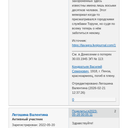
захороненных здесь
известны имена лишь восьми
десятков человек. Этот
мемориал когда-то
присматривался городскими
службами Торуни, но судя по
всему теперь о нём
заботиться некому.
Источник:
https://lavagra.livejournal.com/194783.h
________________________________
См. в Донесении о потерях
30.03.1945 ЭП № 113:
Кондратьев Василий
Семенович
, 1918, г. Пенза,
красноармеец, погиб в плену.
Отредактировано Легошина
Валентина (2026-02-21
12:37:26)
0
Поделиться
2023-
2
Легошина Валентина
05-28 00:05:11
Активный участник
Здравствуйте!
Зарегистрирован
: 2022-05-20