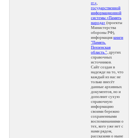
гг.»
,
государственной
информационной
системы «Память
народа»
(проекты
Министерства
обороны РФ),
информация
книги
"Память.
Пензенская
область."
, других
справочных
источников.
Сайт создан в
надежде на то, что
каждый из нас не
только внесёт
данные архивных
документов, но и
дополнит сухую
справочную
информацию
своими бережно
сохраненными
воспоминаниями о
тех, кого уже нет с
нами рядом,
рассказами о ныне