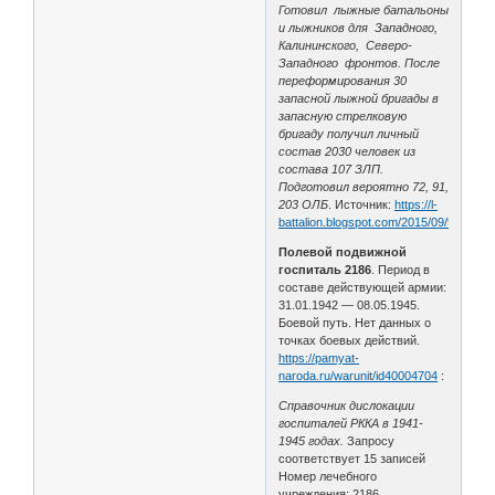
Готовил лыжные батальоны
и лыжников для Западного,
Калининского, Северо-
Западного фронтов. После
переформирования 30
запасной лыжной бригады в
запасную стрелковую
бригаду получил личный
состав 2030 человек из
состава 107 ЗЛП.
Подготовил вероятно 72, 91,
203 ОЛБ
. Источник:
https://l-
battalion.blogspot.com/2015/09/94.html
Полевой подвижной
госпиталь 2186
. Период в
составе действующей армии:
31.01.1942 — 08.05.1945.
Боевой путь. Нет данных о
точках боевых действий.
https://pamyat-
naroda.ru/warunit/id40004704
:
Справочник дислокации
госпиталей РККА в 1941-
1945 годах.
Запросу
соответствует 15 записей
Номер лечебного
учреждения: 2186