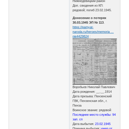
Нижнедевицкий район
Доп. сведения из КП:
рядовой; погиб 23.02.1945.
Донесение о потерях
30.03.1945 ЭП № 113
.
https://pamyat-
naroda.ru/heroes/memoria …
nie4429824
:
Воробьев Николай Павлович
Дата рождения: __.__.1914
Дата призыва: Пензенский
ГВК, Пензенская обл., г.
Пенза
Воинское звание: рядовой
Последнее место службы: 94
зап. сп
Дата выбытия:
23.02.1945
Причина выбытия:
умер от