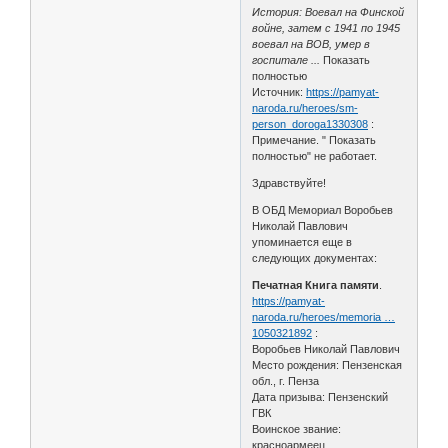
История: Воевал на Финской
войне, затем с 1941 по 1945
воевал на ВОВ, умер в
госпитале ...
Показать
полностью
Источник:
https://pamyat-
naroda.ru/heroes/sm-
person_doroga1330308
:
Примечание. " Показать
полностью" не работает.
Здравствуйте!
В ОБД Мемориал Воробьев
Николай Павлович
упоминается еще в
следующих документах:
Печатная Книга памяти
.
https://pamyat-
naroda.ru/heroes/memoria …
1050321892
:
Воробьев Николай Павлович
Место рождения: Пензенская
обл., г. Пенза
Дата призыва: Пензенский
ГВК
Воинское звание:
красноармеец