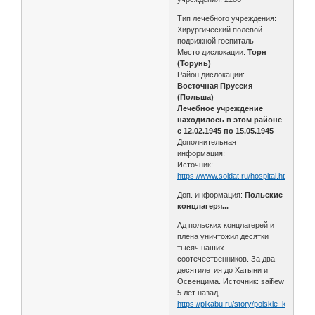
Тип лечебного учреждения:
Хирургический полевой
подвижной госпиталь
Место дислокации:
Торн
(Торунь)
Район дислокации:
Восточная Пруссия
(Польша)
Лечебное учреждение
находилось в этом районе
с 12.02.1945 по 15.05.1945
Дополнительная
информация:
Источник:
https://www.soldat.ru/hospital.html
Доп. информация:
Польские
концлагеря...⁠⁠
Ад польских концлагерей и
плена уничтожил десятки
тысяч наших
соотечественников. За два
десятилетия до Хатыни и
Освенцима. Источник: saifiew
5 лет назад.
https://pikabu.ru/story/polskie_kontsla