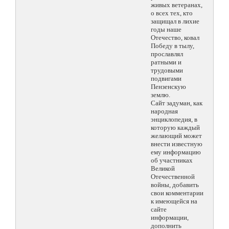
живых ветеранах,
о всех тех, кто
защищал в лихие
годы наше
Отечество, ковал
Победу в тылу,
прославлял
ратными и
трудовыми
подвигами
Пензенскую
землю.
Сайт задуман, как
народная
энциклопедия, в
которую каждый
желающий может
внести известную
ему информацию
об участниках
Великой
Отечественной
войны, добавить
свои комментарии
к имеющейся на
сайте
информации,
дополнить