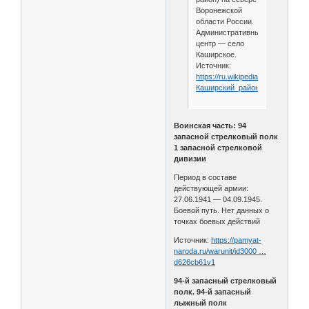
Воронежской
области России.
Административный
центр — село
Каширское.
Источник:
https://ru.wikipedia.org/wiki/
Каширский_район_
(Воронежска
Воинская часть: 94
запасной стрелковый полк
1 запасной стрелковой
дивизии
Период в составе
действующей армии:
27.06.1941 — 04.09.1945.
Боевой путь. Нет данных о
точках боевых действий
Источник:
https://pamyat-
naroda.ru/warunit/id3000 …
d626cb61v1
94-й запасный стрелковый
полк. 94-й запасный
лыжный полк