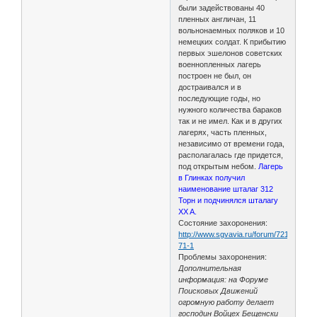
были задействованы 40
пленных англичан, 11
вольнонаемных поляков и 10
немецких солдат. К прибытию
первых эшелонов советских
военнопленных лагерь
построен не был, он
достраивался и в
последующие годы, но
нужного количества бараков
так и не имел. Как и в других
лагерях, часть пленных,
независимо от времени года,
располагалась где придется,
под открытым небом.
Лагерь
в Глинках получил
наименование шталаг 312
Торн и подчинялся шталагу
XX A.
Состояние захоронения:
http://www.sgvavia.ru/forum/721-
71-1
Проблемы захоронения:
Дополнительная
информация: на Форуме
Поисковых Движений
огромную работу делает
господин Войцех Бещенски