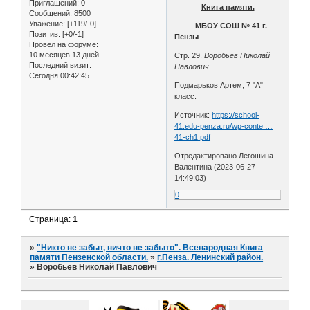
Приглашений:
0
Книга памяти.
Сообщений:
8500
Уважение:
[+119/-0]
МБОУ СОШ № 41 г.
Позитив:
[+0/-1]
Пензы
Провел на форуме:
10 месяцев 13 дней
Стр. 29.
Воробьёв Николай
Последний визит:
Павлович
Сегодня 00:42:45
Подмарьков Артем, 7 "А"
класс.
Источник:
https://school-
41.edu-penza.ru/wp-conte …
41-ch1.pdf
Отредактировано Легошина
Валентина (2023-06-27
14:49:03)
0
Страница:
1
»
"Никто не забыт, ничто не забыто". Всенародная Книга
памяти Пензенской области.
»
г.Пенза. Ленинский район.
»
Воробьев Николай Павлович