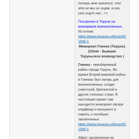
теперь мне кажется, что
это не мы их ищем, а они
уже ищут нас...<>
Похоронен в Торуне на
мемориале военнопленных.
.
Источник:
https://www.sgvavia.ru/forum/537-
1936-1
Мемориал Глинки (Торунь)
(Glinki - Бывшее
Торуньское воеводство )
Глинка -
левобережный
район города Торунь. Во
время Второй мировой войны
в Глинках был лагерь для
военнопленных солдат
советской, британской и
других союзных стран. В
настоящее время там
находится мемориал лагеря
кладбище и монумент в
память о погибших
заключенных.
https://www.sgvavia.ru/forum/537-
1936-1
Адрес захоронения на