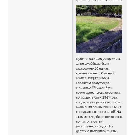
Судя по надписи у ворот на
этом кладбище было
захоронено 10 тысяч
военнопленных Красной
армии, замученных в
соседнем концлагере
системы Шталаг.
Чуть
позже здесь также хоронили
погибших в боях 1944 года
солдат и умерших уже после
окончания войны военных из
передвижных госпиталей. На
этом же кладбище покоятся и
почти пять сотен
иностранных солдат. Из
десяти с половиной тысяч