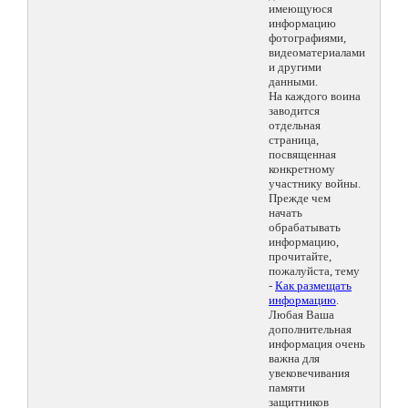
имеющуюся
информацию
фотографиями,
видеоматериалами
и другими
данными.
На каждого воина
заводится
отдельная
страница,
посвященная
конкретному
участнику войны.
Прежде чем
начать
обрабатывать
информацию,
прочитайте,
пожалуйста, тему
-
Как размещать
информацию
.
Любая Ваша
дополнительная
информация очень
важна для
увековечивания
памяти
защитников