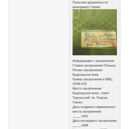
Польские документы по
мемориалу Глинки:
Информация о захоронении
Страна захоронения Польша
Регион захоронения
Быдгощское воев.
Номер захоронения в ВМЦ
ЗПКК-075
Место захоронения
Быдгощское воев., повят
Торуньский, гм. Подгуж,
Глинки
Дата создания современного
места захоронения
__.__.1941
Дата последнего захоронения
__.__.1948