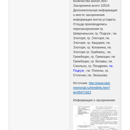
Количество могил 3697
Захоронено всего 10519
Дополнительная информация
о месте захоронения
информация могла устареть
Откуда производились
перезахоронения гр.
Шиврчиньски; гр. Подгуж ; гм.
Злоторя, гр. Злоторя; гм.
Злоторя, гр. Кащорек; гм.
Злоторя, гр. Копанина; гм.
Злоторя гр. Грабовец ; гм.
Грембоцин, гр. Гремоцин; гм.
Грембоцин, гр. Белавы; гм.
Смольно, гр. Пендрево;
гм.
Подгуж
; гм. Попелы, гр.
Отлочин; гм. Люльково
Источник:
http://www.obd-
memorial.ru/html/info.htm?
id=85971822
Информация о захоронении