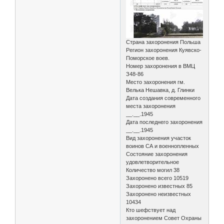
Страна захоронения Польша
Регион захоронения Куявско-
Поморское воев.
Номер захоронения в ВМЦ
З48-86
Место захоронения гм.
Велька Нешавка, д. Глинки
Дата создания современного
места захоронения
__.__.1945
Дата последнего захоронения
__.__.1945
Вид захоронения участок
воинов СА и военнопленных
Состояние захоронения
удовлетворительное
Количество могил 38
Захоронено всего 10519
Захоронено известных 85
Захоронено неизвестных
10434
Кто шефствует над
захоронением Совет Охраны