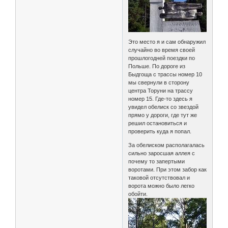
Это место я и сам обнаружил
случайно во время своей
прошлогодней поездки по
Польше. По дороге из
Быдгоща с трассы номер 10
мы свернули в сторону
центра Торуни на трассу
номер 15. Где-то здесь я
увидел обелиск со звездой
прямо у дороги, где тут же
решил остановиться и
проверить куда я попал.
За обелиском располагалась
сильно заросшая аллея с
почему то запертыми
воротами. При этом забор как
таковой отсутствовал и
ворота можно было легко
обойти.