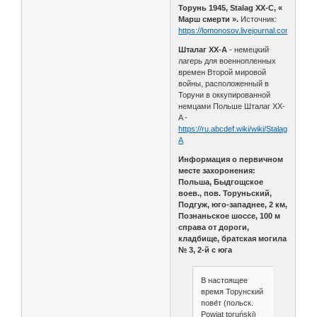
Торунь 1945, Stalag XX-C, «
Марш смерти ».
Источник:
https://lomonosov.livejournal.com/56342
Шталаг XX-A
- немецкий
лагерь для военнопленных
времен Второй мировой
войны, расположенный в
Торуни в оккупированной
немцами Польше Шталаг XX-
A -
https://ru.abcdef.wiki/wiki/Stalag_XX-
A
Информация о первичном
месте захоронения:
Польша, Быдгощское
воев., пов. Торуньский,
Подгуж, юго-западнее, 2 км,
Познаньское шоссе, 100 м
справа от дороги,
кладбище, братская могила
№ 3, 2-й с юга
В настоящее
время Торунский
пове́т (польск.
Powiat toruński)