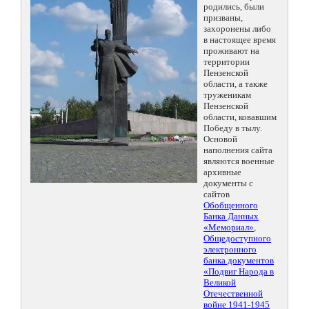
родились, были
призваны,
захоронены либо
в настоящее время
проживают на
территории
Пензенской
области, а также
труженикам
Пензенской
области, ковавшим
Победу в тылу.
Основой
наполнения сайта
являются военные
архивные
документы с
сайтов
Обобщенного
Банка Данных
«Мемориал»
,
Общедоступного
электронного
банка документов
«Подвиг Народа в
Великой
Отечественной
войне 1941-1945