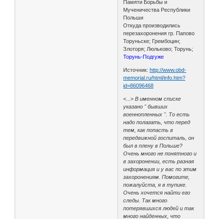
Памяти Борьбы и
Мученичества Республики
Польши
Откуда производились
перезахоронения гр. Папово
Торуньске; Грембоцин;
Злоторя; Люльково; Торунь;
Торунь-Подгуже
Источник:
http://www.obd-
memorial.ru/html/info.htm?
id=86096468
<...>
В именном списке
указано " бывших
военнопленных ". То есть
надо полагать, что перед
тем, как попасть в
передвижной госпиталь, он
был в плену в Польше?
Очень много не понятного и
в захоронении, есть разная
информация и у вас по этим
захоронениям. Помогите,
пожалуйста, я в тупике.
Очень хочется найти его
следы. Так много
потерявшихся людей и так
много найденных, что