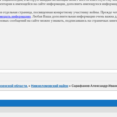
мментарии к имеющейся на сайте информации, дополнить имеющуюся информа
ся отдельная страница, посвященная конкретному участнику войны. Прежде ч
змещать информацию
. Любая Ваша дополнительная информация очень важна дл
овых сообщений на сайте можно узнавать, подписавшись на страничках книг
нзенской области.
»
Нижнеломовский район
»
Сарафанов Александр Иван