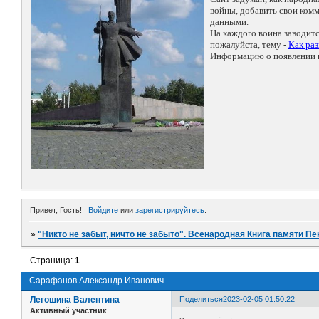
войны, добавить свои ко
данными.
На каждого воина заводит
пожалуйста, тему -
Как ра
Информацию о появлении н
Привет, Гость!
Войдите
или
зарегистрируйтесь
.
»
"Никто не забыт, ничто не забыто". Всенародная Книга памяти Пе
Страница:
1
Сарафанов Александр Иванович
Легошина Валентина
Поделиться
2023-02-05 01:50:22
Активный участник