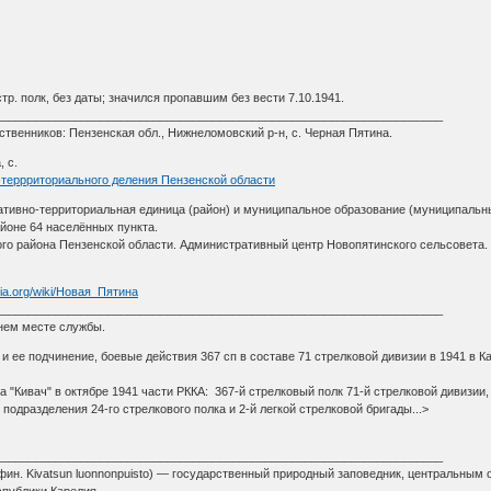
стр. полк, без даты; значился пропавшим без вести 7.10.1941.
____________________________________________________________________
венников: Пензенская обл., Нижнеломовский р-н, с. Черная Пятина.
 с.
-террриториального деления Пензенской области
ативно-территориальная единица (район) и муниципальное образование (муниципальн
оне 64 населённых пункта.
о района Пензенской области. Административный центр Новопятинского сельсовета. Н
edia.org/wiki/Новая_Пятина
____________________________________________________________________
есте службы.
и ее подчинение, боевые действия 367 сп в составе 71 стрелковой дивизии в 1941 в Ка
а "Кивач" в октябре 1941 части РККА: 367-й стрелковый полк 71-й стрелковой дивизии
подразделения 24-го стрелкового полка и 2-й легкой стрелковой бригады...>
____________________________________________________________________
to, фин. Kivatsun luonnonpuisto) — государственный природный заповедник, центральн
спублики Карелия.