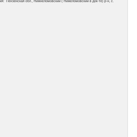
я: Пензенская обл., Нижнеломовский ( Нижеломовский в док-те) р-н, с.