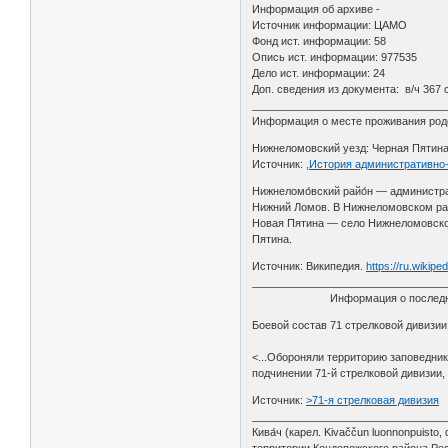
Информация об архиве -
Источник информации: ЦАМО
Фонд ист. информации: 58
Опись ист. информации: 977535
Дело ист. информации: 24
Доп. сведения из документа: в/ч 367 
________________________________
Информация о месте проживания родст
Нижнеломовский уезд: Черная Пятина,
Источник:
,История административно
Нижнеломо́вский райо́н — администр
Нижний Ломов. В Нижнеломовском рай
Новая Пятина — село Нижнеломовског
Пятина.
Источник: Википедия.
https://ru.wikip
________________________________
Информация о последнем м
Боевой состав 71 стрелковой дивизии 
<...Обороняли территорию заповедник
подчинении 71-й стрелковой дивизии, 
Источник:
>71-я стрелковая дивизия
________________________________
Кива́ч (карел. Kivaččun luonnonpuis
территории Кондопожского района Ре