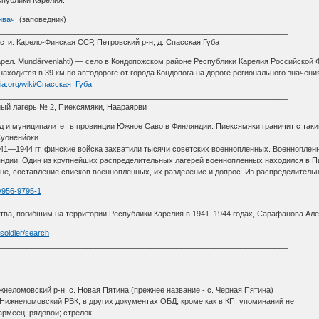
Кивач_
(заповедник)
____________________________________________________________________
ти: Карело-Финская ССР, Петровский р-н, д. Спасская Губа
карел. Mundärvenlahti) — село в Кондопожском районе Республики Карелия Российской
находится в 39 км по автодороге от города Кондопога на дороге регионального значен
edia.org/wiki/Спасская_Губа
____________________________________________________________________
ый лагерь № 2, Пиексямяки, Наараярви
од и муниципалитет в провинции Южное Саво в Финляндии. Пиексямяки граничит с так
Суоненйоки.
41—1944 гг. финские войска захватили тысячи советских военнопленных. Военноплен
ндии. Один из крупнейших распределительных лагерей военнопленных находился в Пи
е, составление списков военнопленных, их разделение и допрос. Из распределительн
m/956-9795-1
____________________________________________________________________
тва, погибшим на территории Республики Карелия в 1941–1944 годах, Сарафанова Але
/soldier/search
____________________________________________________________________
3
жнеломовский р-н, с. Новая Пятина (прежнее название - с. Черная Пятина)
 Нижнеломовский РВК, в других документах ОБД, кроме как в КП, упоминаний нет
армеец; рядовой; стрелок