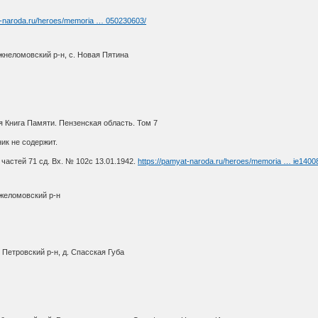
t-naroda.ru/heroes/memoria … 050230603/
жнеломовский р-н, с. Новая Пятина
 Книга Памяти. Пензенская область. Том 7
ик не содержит.
частей 71 сд. Вх. № 102с 13.01.1942.
https://pamyat-naroda.ru/heroes/memoria … ie1400
ижеломовский р-н
Петровский р-н, д. Спасская Губа