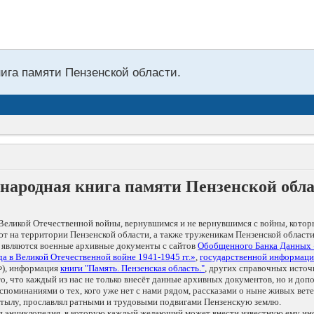
нига памяти Пензенской области.
народная книга памяти Пензенской обл
Великой Отечественной войны, вернувшимся и не вернувшимся с войны, котор
т на территории Пензенской области, а также труженикам Пензенской области
 являются военные архивные документы с сайтов
Обобщенного Банка Данных
а в Великой Отечественной войне 1941-1945 гг.»
,
государственной информаци
), информация
книги "Память. Пензенская область."
, других справочных источ
 то, что каждый из нас не только внесёт данные архивных документов, но и 
оминаниями о тех, кого уже нет с нами рядом, рассказами о ныне живых ветер
в тылу, прославлял ратными и трудовыми подвигами Пензенскую землю.
ая энциклопедия, в которую каждый желающий может внести известную ему и