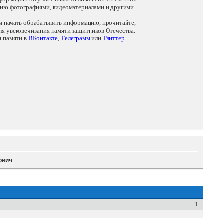
цию фотографиями, видеоматериалами и другими
ем начать обрабатывать информацию, прочитайте,
я увековечивания памяти защитников Отечества.
и памяти в
ВКонтакте
,
Телеграмм
или
Твиттер
.
ович
1