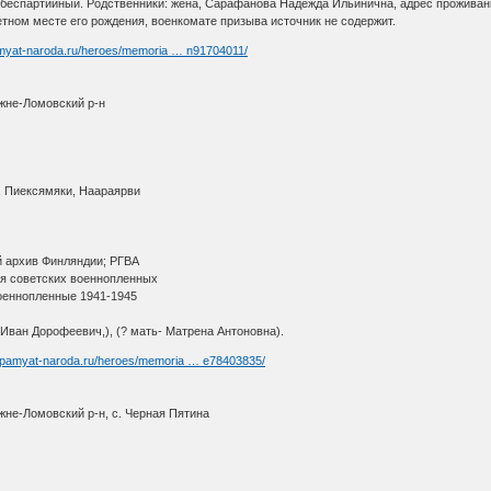
, беспартийный. Родственники: жена, Сарафанова Надежда Ильинична, адрес проживани
тном месте его рождения, военкомате призыва источник не содержит.
amyat-naroda.ru/heroes/memoria … n91704011/
ижне-Ломовский р-н
, Пиексямяки, Наараярви
 архив Финляндии; РГВА
ря советских военнопленных
оеннопленные 1941-1945
- Иван Дорофеевич,), (? мать- Матрена Антоновна).
//pamyat-naroda.ru/heroes/memoria … e78403835/
жне-Ломовский р-н, с. Черная Пятина