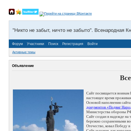
"Никто не забыт, ничто не забыто". Всенародная К
Форум
Участники
Поиск
Регистрация
Войти
Активные темы
Объявление
Все
Сайт посвящается воинам 
настоящее время проживаю
Основой наполнения сайта
документов «Подвиг Народ
Министерства обороны РФ
Сайт создан в надежде на
бережно сохраненными восп
Отечество, ковал Победу 
Сайт задуман, как народн