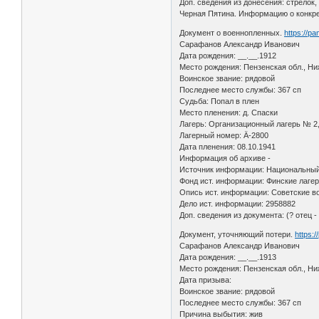
Доп. сведения из донесения: стрелок
Черная Пятина. Информацию о конкре
Документ о военнопленных.
https://p
Сарафанов Александр Иванович
Дата рождения: __.__.1912
Место рождения: Пензенская обл., Н
Воинское звание: рядовой
Последнее место службы: 367 сп
Судьба: Попал в плен
Место пленения: д. Спаски
Лагерь: Организационный лагерь № 2
Лагерный номер: Ä-2800
Дата пленения: 08.10.1941
Информация об архиве -
Источник информации: Национальный
Фонд ист. информации: Финские лаге
Опись ист. информации: Советские в
Дело ист. информации: 2958882
Доп. сведения из документа: (? отец 
Документ, уточняющий потери.
https:
Сарафанов Александр Иванович
Дата рождения: __.__.1913
Место рождения: Пензенская обл., Ни
Дата призыва:
Воинское звание: рядовой
Последнее место службы: 367 сп
Причина выбытия: жив