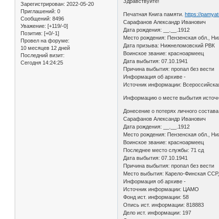
Здравствуйте!
Зарегистрирован
: 2022-05-20
Приглашений:
0
Печатная Книга памяти.
https://pamya
Сообщений:
8496
Сарафанов Александр Иванович
Уважение:
[+119/-0]
Дата рождения: __.__.1912
Позитив:
[+0/-1]
Место рождения: Пензенская обл., Ни
Провел на форуме:
Дата призыва: Нижнеломовский РВК
10 месяцев 12 дней
Воинское звание: красноармеец
Последний визит:
Дата выбытия: 07.10.1941
Сегодня 14:24:25
Причина выбытия: пропал без вести
Информация об архиве -
Источник информации: Всероссийская
Информацию о месте выбытия источн
Донесение о потерях личного состава 
Сарафанов Александр Иванович
Дата рождения: __.__.1912
Место рождения: Пензенская обл., Н
Воинское звание: красноармеец
Последнее место службы: 71 сд
Дата выбытия: 07.10.1941
Причина выбытия: пропал без вести
Место выбытия: Карело-Финская ССР, 
Информация об архиве -
Источник информации: ЦАМО
Фонд ист. информации: 58
Опись ист. информации: 818883
Дело ист. информации: 197