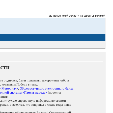
Из Пензенской области на фронты Великой Отечеств
асти
ые родились, были призваны, захоронены либо в
, ковавшим Победу в тылу.
 «Мемориал»
,
Общедоступного электронного банка
онной системы «Память народа»
(проекты
ников.
дополнит сухую справочную информацию своими
анах, о всех тех, кто защищал в лихие годы наше
нформацию об участниках Великой Отечественной