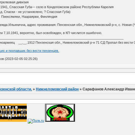
трелковая дивизия
0.1941, Спасская Губа— село в Кондопожском районе Республики Карелия
 д. Спаски - не установлено, ? Спасская Губа)
, Пиексямяки, Наараярви, Финляндия
жда Ильинична, адрес проживания: Пензенская обл., Нижнеломовский р-н, с. Новая (
и 7.10.1941, вероятно, был освобожден, в КП числится ошибочно.
____________________________________________________________________
оармеец __.__.1912 Пензенская обл., Нижнеломовский р-н 71 СД Пропал без вести 0
ших и пропавших без вести пензенцев.
в (2023-02-05 02:25:26)
нзенской области.
»
Нижнеломовский район
»
Сарафанов Александр Иван