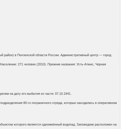
ый район) в Пензенской области России. Административный центр — город
аселение: 271 человек (2010). Прежние названия: Усть-Атмис, Черная
релии на дату его выбытия из части: 07.10.1941.
, подразделения 80-го пограничного отряда, которые находились в оперативном
ым объектом которого является одноимённый водопад. Заповедник расположен на