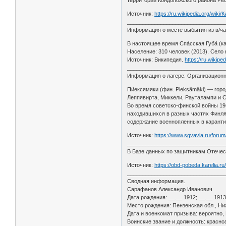
Источник:
https://ru.wikipedia.org/wiki/
________________________________
Информация о месте выбытия из в/час
В настоящее время Спа́сская Губа́ (
Население: 310 человек (2013). Село 
Источник: Википедия.
https://ru.wikip
________________________________
Информация о лагере: Организационн
Пи́ексямяки (фин. Pieksämäki) — гор
Леппявирта, Миккели, Рауталампи и 
Во время советско-финской войны 19
находившихся в разных частях Финля
содержание военнопленных в карантин
Источник:
https://www.sgvavia.ru/foru
________________________________
В Базе данных по защитникам Отечес
Источник:
https://obd-pobeda.karelia.ru
________________________________
Сводная информация.
Сарафанов Александр Иванович
Дата рождения: __.__.1912; __.__.191
Место рождения: Пензенская обл., Ни
Дата и военкомат призыва: вероятно,
Воинские звание и должность: красно