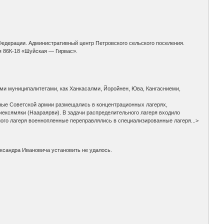
 Федерации. Административный центр Петровского сельского поселения.
ия 86К-18 «Шуйская — Гирвас».
ими муниципалитетами, как Ханкасалми, Йоройнен, Юва, Кангасниеми,
ные Советской армии размещались в концентрационных лагерях,
ексямяки (Наараярви). В задачи распределительного лагеря входило
ого лагеря военнопленные переправлялись в специализированные лагеря...>
ксандра Ивановича установить не удалось.