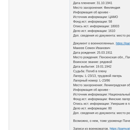
Дата пленения: 31.10.1941
Место захоронения: Финляндия
Информация об архиве -
Источник информации: ЦАМО
Фонд ист. информации: 58
Опись ист. информации: 18003
Дело ист. информации: 1610
Доп. сведения из документа: место ро
Документ о военнопленных.
https://p
Макеев Семен Иванович
Дата рождения: 25.03.1911
Место рождения: Пензенская обл., Па
Воинское звание: рядовой
Дата выбытия: 19.01.1942
Судьба: Погиб в плену
Лагерь: L-23/13, трудовой лагерь
Лагерный номер: L-23/86
Место захоронения: Ленинградская об
Информация об архиве -
Источник информации: Национальный
Фонд ист. информации: Финские лаге
Опись ист. информации: Умершие в п
Дело ист. информации: 80
Доп. сведения из документа: место р
Возможно, о нем, тоже уроженце Паче
Записи из военкоматов.
https://pamya