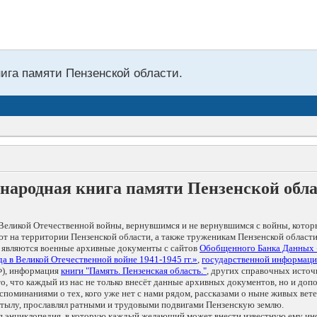
нига памяти Пензенской области.
народная книга памяти Пензенской обл
Великой Отечественной войны, вернувшимся и не вернувшимся с войны, котор
т на территории Пензенской области, а также труженикам Пензенской области
 являются военные архивные документы с сайтов
Обобщенного Банка Данных
а в Великой Отечественной войне 1941-1945 гг.»
,
государственной информаци
), информация
книги "Память. Пензенская область."
, других справочных источ
 то, что каждый из нас не только внесёт данные архивных документов, но и 
оминаниями о тех, кого уже нет с нами рядом, рассказами о ныне живых ветер
в тылу, прославлял ратными и трудовыми подвигами Пензенскую землю.
ая энциклопедия, в которую каждый желающий может внести известную ему и