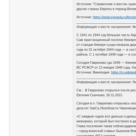
Источник: "Справочник о местах хран
другие страны Европы в период Велико
Источник:
https://www.sgvavia.ru/foru
________________________________
Информация о месте захоронения: Фин
С 1941 по 1944 год бо́льшая часть К
Сам пристанционный посёлок Кямяря в
от станции Кямяря существовала дер
года по 31 октября 1944 года — в со
района. С 1 октября 1948 года — в со
Сегодня Гаврилово (до 1948 — Кямяр
ВС РСФСР от 13 января 1948 года. На
Источник: Википедия.
https://ru.wikipe
________________________________
Информация о месте захоронения: Лен
См.: В Гаврилово открылся после ре
Евгения Скачкова. 26.11.2021
Сегодня в п. Гаврилово открылась по
депутат ЗакСа Ленобласти Черноморец
«С каждым годом всё дальше и дальше
мемориал, который был построен в да
Глава поселения также поблагодарил
– город воинской славы» Быкачев Вла
составляет 4912 человек.