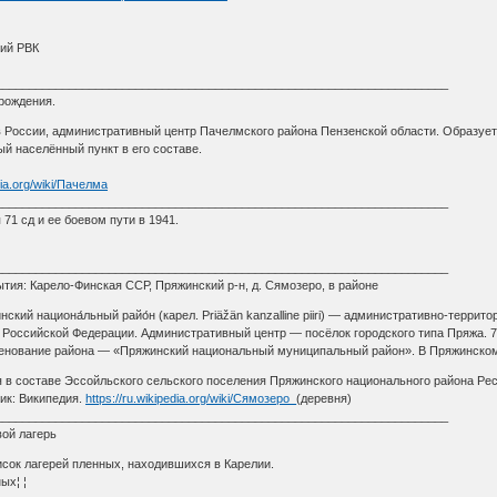
ий РВК
____________________________________________________________________
дения.
 в России, административный центр Пачелмского района Пензенской области. Образуе
ый населённый пункт в его составе.
edia.org/wiki/Пачелма
____________________________________________________________________
71 сд и ее боевом пути в 1941.
____________________________________________________________________
ия: Карело-Финская ССР, Пряжинский р-н, д. Сямозеро, в районе
инский национа́льный райо́н (карел. Priäžän kanzalline piiri) — административно-тер
 Российской Федерации. Административный центр — посёлок городского типа Пряжа. 7
енование района — «Пряжинский национальный муниципальный район». В Пряжинском 
ня в составе Эссойльского сельского поселения Пряжинского национального района Ре
ник: Википедия.
https://ru.wikipedia.org/wiki/Сямозеро_
(деревня)
____________________________________________________________________
вой лагерь
исок лагерей пленных, находившихся в Карелии.
ых¦ ¦