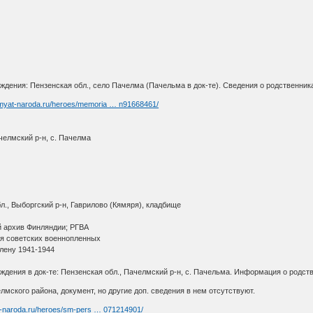
ждения: Пензенская обл., село Пачелма (Пачельма в док-те). Сведения о родственника
amyat-naroda.ru/heroes/memoria … n91668461/
челмский р-н, с. Пачелма
л., Выборгский р-н, Гаврилово (Кямяря), кладбище
 архив Финляндии; РГВА
ря советских военнопленных
лену 1941-1944
ождения в док-те: Пензенская обл., Пачелмский р-н, с. Пачельма. Информация о родст
лмского района, документ, но другие доп. сведения в нем отсутствуют.
t-naroda.ru/heroes/sm-pers … 071214901/