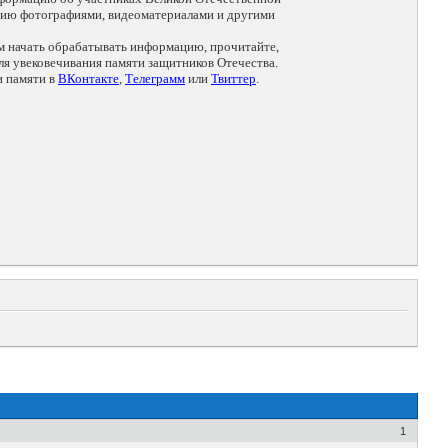
цию фотографиями, видеоматериалами и другими
ем начать обрабатывать информацию, прочитайте,
я увековечивания памяти защитников Отечества.
и памяти в
ВКонтакте
,
Телеграмм
или
Твиттер
.
1