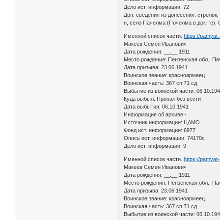
Дело ист. информации: 72
Доп. сведения из донесения: стрелок
н, село Пачелма (Почелма в док-те).
Именной список части.
https://pamyat
Макеев Семен Иванович
Дата рождения: __.__.1911
Место рождения: Пензенская обл., Па
Дата призыва: 23.06.1941
Воинское звание: красноармеец
Воинская часть: 367 сп 71 сд
Выбытие из воинской части: 06.10.19
Куда выбыл: Пропал без вести
Дата выбытия: 06.10.1941
Информация об архиве -
Источник информации: ЦАМО
Фонд ист. информации: 6977
Опись ист. информации: 74170с
Дело ист. информации: 9
Именной список части.
https://pamyat
Макеев Семен Иванович
Дата рождения: __.__.1911
Место рождения: Пензенская обл., Па
Дата призыва: 23.06.1941
Воинское звание: красноармеец
Воинская часть: 367 сп 71 сд
Выбытие из воинской части: 06.10.19