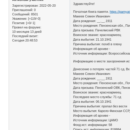
Здравствуйте!
Зарегистрирован
: 2022-05-20
Приглашений:
0
Печатная Книга памяти.
https://pamya
Сообщений:
8501
Макеев Семен Иванович
Уважение:
[+119/-0]
Дата рождения: __.__.1911
Позитив:
[+0/-1]
Место рождения: Пензенская обл., Па
Провел на форуме:
Дата призыва: Пачелмский РВК
10 месяцев 13 дней
Воинское звание: красноармеец
Последний визит:
Дата выбытия: 21.10.1941
Сегодня 20:48:53
Причина выбытия: погиб в плену
Информация об архиве -
Источник информации: Всероссийская
Информацию о месте захоронения ист
Донесение о потерях частей 71 сд. Вх
Макеев Семен Иванович
Дата рождения: __.__.1911
Место рождения: Пензенская обл., По
Дата призыва: Пензенский ОВК, Пензе
Воинское звание: красноармеец
Последнее место службы: 71 сд
Дата выбытия: 06.10.1941
Причина выбытия: пропал без вести
Место выбытия: Карело-Финская ССР, 
Информация об архиве -
Источник информации: ЦАМО
Фонд ист. информации: 58
Опись ист. информации: 818884