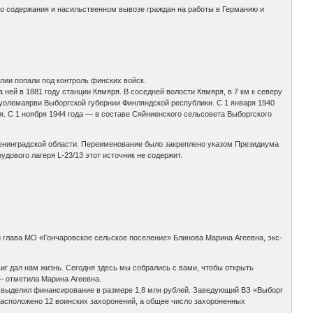
го содержания и насильственном вывозе граждан на работы в Германию и
лии попали под контроль финских войск.
ней в 1881 году станции Кямяря. В соседней волости Кямяря, в 7 км к северу
Куолемаярви Выборгской губернии Финляндской республики. С 1 января 1940
ия. С 1 ноября 1944 года — в составе Сяйниенского сельсовета Выборгского
Ленинградской области. Переименование было закреплено указом Президиума
дового лагеря L-23/13 этот источник не содержит.
и глава МО «Гончаровское сельское поселение» Блинова Марина Агеевна, экс-
иг дал нам жизнь. Сегодня здесь мы собрались с вами, чтобы открыть
 – отметила Марина Агеевна.
й выделил финансирование в размере 1,8 млн рублей. Заведующий ВЗ «Выборг
расположено 12 воинских захоронений, а общее число захороненных