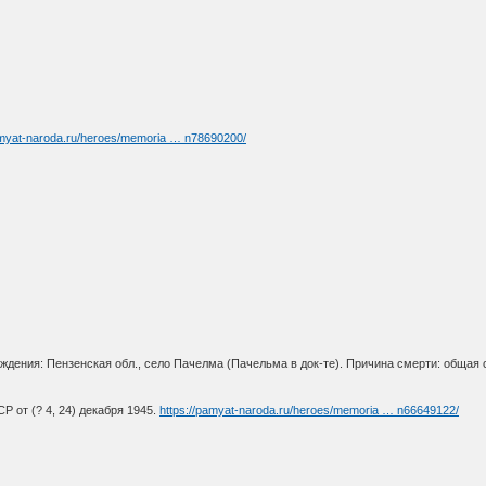
amyat-naroda.ru/heroes/memoria … n78690200/
ождения: Пензенская обл., село Пачелма (Пачельма в док-те). Причина смерти: общая
 от (? 4, 24) декабря 1945.
https://pamyat-naroda.ru/heroes/memoria … n66649122/