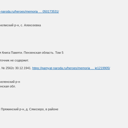
t-naroda.ru/heroes/memoria … 050173531/
челмский р-н, с. Алексеевка
 Книга Памяти. Пензенская область. Том 5
очник не содержит.
. № 2562с 30.12.1941.
https://pamyat-naroda.ru/heroes/memoria … ie1219905/
челенский р-н
нская обл.
Пряжинский р-н, д. Сямозеро, в районе