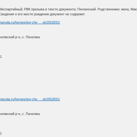
, беспартийный; РВК призыва в тексте документа: Пензенский. Родственники: жена, М
 Сведения о его месте рождения документ не содержит.
-naroda.ru/heroes/isp-che … ok2552831/
челмский р-н, с. Пачелма
41
-naroda.ru/heroes/isp-che … ok2552831/
челмский р-н, с. Пачелма
41