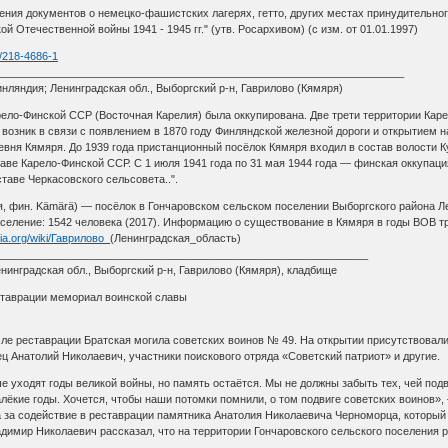
ения документов о немецко-фашистских лагерях, гетто, других местах принудительно
й Отечественной войны 1941 - 1945 гг." (утв. Росархивом) (с изм. от 01.01.1997)
m/218-4686-1
____________________________________________________________________
ляндия; Ленинградская обл., Выборгский р-н, Гаврилово (Кямяря)
арело-Финской ССР (Восточная Карелия) была оккупирована. Две трети территории Каре
озник в связи с появлением в 1870 году Финляндской железной дороги и открытием на 
евня Кямяря. До 1939 года пристанционный посёлок Кямяря входил в состав волости 
ставе Карело-Финской ССР. С 1 июля 1941 года по 31 мая 1944 года — финская оккупац
ставе Черкасовского сельсовета..".
я, фин. Kämärä) — посёлок в Гончаровском сельском поселении Выборгского района 
селение: 1542 человека (2017). Информацию о существование в Кямяря в годы ВОВ тру
dia.org/wiki/Гаврилово_
(Ленинградская_область)
______________________________________________________________
инградская обл., Выборгский р-н, Гаврилово (Кямяря), кладбище
ставрации мемориал воинской славы
сле реставрации Братская могила советских воинов № 49. На открытии присутствовал
 Анатолий Николаевич, участники поискового отряда «Советский патриот» и другие.
 уходят годы великой войны, но память остаётся. Мы не должны забыть тех, чей подв
лёкие годы. Хочется, чтобы наши потомки помнили, о том подвиге советских воинов»,
а за содействие в реставрации памятника Анатолия Николаевича Черноморца, которы
димир Николаевич рассказал, что на территории Гончаровского сельского поселения 