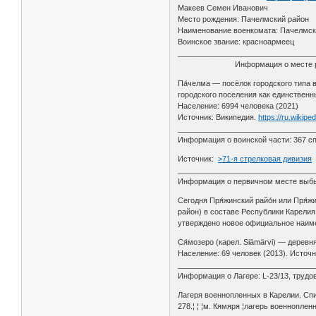
Макеев Семен Иванович
Место рождения: Пачелмский район
Наименование военкомата: Пачелмск
Воинское звание: красноармеец
________________________________
Информация о месте рож
Па́челма — посёлок городского типа
городского поселения как единственн
Население: 6994 человека (2021)
Источник: Википедия.
https://ru.wikip
________________________________
Информация о воинской части: 367 сп 
Источник:
>71-я стрелковая дивизия
________________________________
Информация о первичном месте выбыт
Сегодня Пря́жинский райо́н или Пря́ж
район) в составе Республики Карелия
утверждено новое официальное наим
Ся́мозеро (карел. Siämärvi) — дерев
Население: 69 человек (2013). Источ
________________________________
Информация о Лагере: L-23/13, трудо
Лагеря военнопленных в Карелии. Сп
278.¦ ¦ ¦м. Кямяря ¦лагерь военнопленн