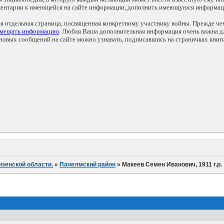
мментарии к имеющейся на сайте информации, дополнить имеющуюся информа
ся отдельная страница, посвященная конкретному участнику войны. Прежде ч
змещать информацию
. Любая Ваша дополнительная информация очень важна дл
овых сообщений на сайте можно узнавать, подписавшись на страничках книг
нзенской области.
»
Пачелмский район
»
Макеев Семен Иванович, 1911 г.р.