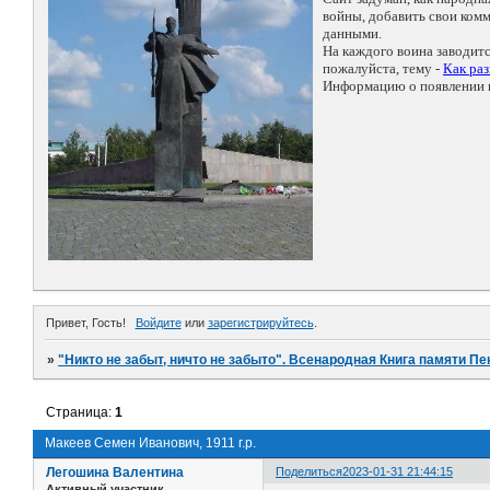
войны, добавить свои ко
данными.
На каждого воина заводит
пожалуйста, тему -
Как ра
Информацию о появлении н
Привет, Гость!
Войдите
или
зарегистрируйтесь
.
»
"Никто не забыт, ничто не забыто". Всенародная Книга памяти Пе
Страница:
1
Макеев Семен Иванович, 1911 г.р.
Легошина Валентина
Поделиться
2023-01-31 21:44:15
Активный участник