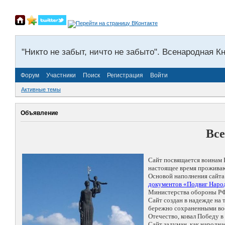
"Никто не забыт, ничто не забыто". Всенародная К
Форум
Участники
Поиск
Регистрация
Войти
Активные темы
Объявление
Все
Сайт посвящается воинам 
настоящее время проживаю
Основой наполнения сайта
документов «Подвиг Народ
Министерства обороны РФ
Сайт создан в надежде на
бережно сохраненными восп
Отечество, ковал Победу 
Сайт задуман, как народн