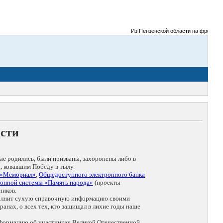
Из Пензенской области на фронты Велик
асти
ые родились, были призваны, захоронены либо в
, ковавшим Победу в тылу.
 «Мемориал»
,
Общедоступного электронного банка
онной системы «Память народа»
(проекты
ников.
дополнит сухую справочную информацию своими
анах, о всех тех, кто защищал в лихие годы наше
нформацию об участниках Великой Отечественной