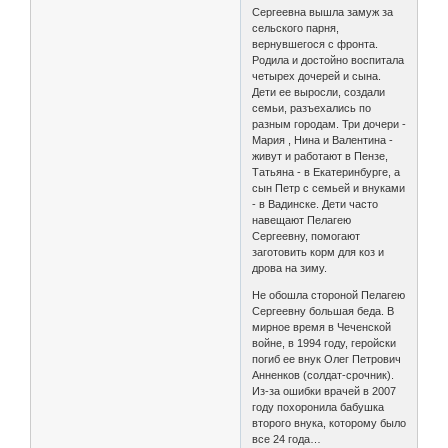
Сергеевна вышла замуж за
сельского парня,
вернувшегося с фронта.
Родила и достойно воспитала
четырех дочерей и сына.
Дети ее выросли, создали
семьи, разъехались по
разным городам. Три дочери -
Мария , Нина и Валентина -
живут и работают в Пензе,
Татьяна - в Екатеринбурге, а
сын Петр с семьей и внуками
- в Вадинске. Дети часто
навещают Пелагею
Сергеевну, помогают
заготовить корм для коз и
дрова на зиму.
Не обошла стороной Пелагею
Сергеевну большая беда. В
мирное время в Чеченской
войне, в 1994 году, геройски
погиб ее внук Олег Петрович
Анненков (солдат-срочник).
Из-за ошибки врачей в 2007
году похоронила бабушка
второго внука, которому было
все 24 года…