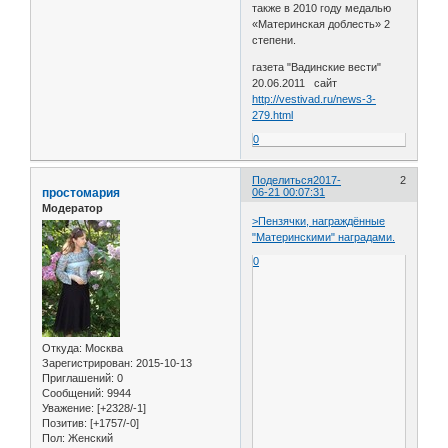
также в 2010 году медалью
«Материнская доблесть» 2
степени.
газета "Вадинские вести"
20.06.2011 сайт
http://vestivad.ru/news-3-
279.html
0
Поделиться
2017-
2
простомария
06-21 00:07:31
Модератор
>Пензячки, награждённые
"Материнскими" наградами.
0
Откуда:
Москва
Зарегистрирован
: 2015-10-13
Приглашений:
0
Сообщений:
9944
Уважение:
[+2328/-1]
Позитив:
[+1757/-0]
Пол:
Женский