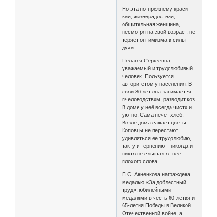
Но эта по-прежнему краси-
вая, жизнерадостная,
общительная женщина,
несмотря на свой возраст, не
теряет оптимизма и силы
духа.
Пелагея Сергеевна
уважаемый и трудолюбивый
человек. Пользуется
авторитетом у населения. В
свои 80 лет она занимается
пчеловодством, разводит коз.
В доме у неё всегда чисто и
уютно. Сама печет хлеб.
Возле дома сажает цветы.
Коповцы не перестают
удивляться ее трудолюбию,
такту и терпению - никогда и
никто не слышал от неё
плохого слова.
П.С. Анненкова награждена
медалью «За доблестный
труд», юбилейными
медалями в честь 60-летия и
65-летия Победы в Великой
Отечественной войне, а