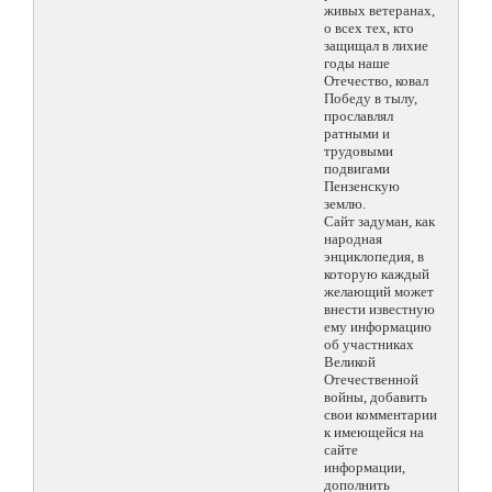
живых ветеранах,
о всех тех, кто
защищал в лихие
годы наше
Отечество, ковал
Победу в тылу,
прославлял
ратными и
трудовыми
подвигами
Пензенскую
землю.
Сайт задуман, как
народная
энциклопедия, в
которую каждый
желающий может
внести известную
ему информацию
об участниках
Великой
Отечественной
войны, добавить
свои комментарии
к имеющейся на
сайте
информации,
дополнить