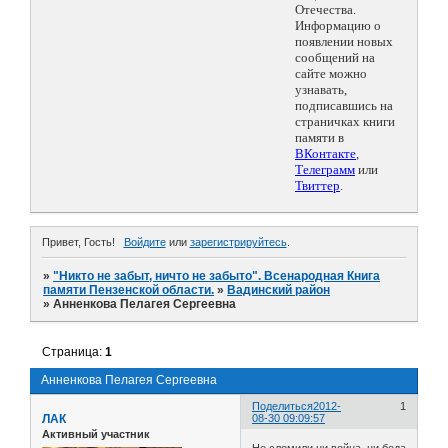
Отечества.
Информацию о
появлении новых
сообщений на
сайте можно
узнавать,
подписавшись на
страничках книги
памяти в
ВКонтакте
,
Телеграмм
или
Твиттер
.
Привет, Гость!
Войдите
или
зарегистрируйтесь
.
»
"Никто не забыт, ничто не забыто". Всенародная Книга
памяти Пензенской области.
»
Вадинский район
»
Анненкова Пелагея Сергеевна
Страница:
1
Анненкова Пелагея Сергеевна
Поделиться
2012-
1
ЛАК
08-30 09:09:57
Активный участник
Не сломили ни война, ни беда