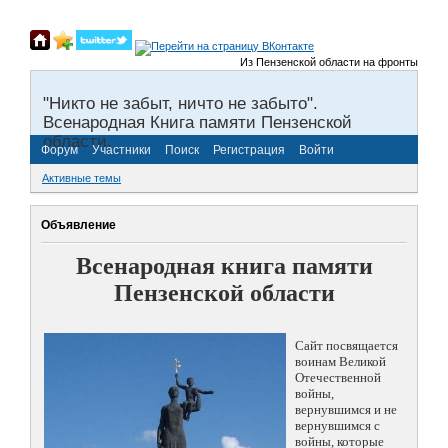
Из Пензенской области на фронты Великой
"Никто не забыт, ничто не забыто".
Всенародная Книга памяти Пензенской
области.
Форум
Участники
Поиск
Регистрация
Войти
Активные темы
Объявление
Всенародная книга памяти
Пензенской области
Сайт посвящается
воинам Великой
Отечественной
войны,
вернувшимся и не
вернувшимся с
войны, которые