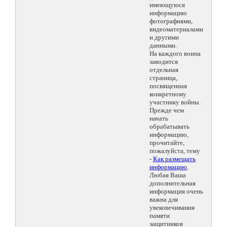
имеющуюся
информацию
фотографиями,
видеоматериалами
и другими
данными.
На каждого воина
заводится
отдельная
страница,
посвященная
конкретному
участнику войны.
Прежде чем
начать
обрабатывать
информацию,
прочитайте,
пожалуйста, тему
-
Как размещать
информацию
.
Любая Ваша
дополнительная
информация очень
важна для
увековечивания
памяти
защитников