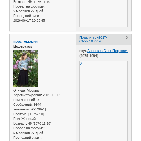
Возраст:
49
[1976-11-19]
Провел на форуме:
5 месяцев 27 дней
Последний визит:
2026-06-17 20:53:45
Поделиться
2017-
3
простомария
09-25 19:22:20
Модератор
внук
Анненков Олег Петрович
(1975-1994)
0
Откуда:
Москва
Зарегистрирован
: 2015-10-13
Приглашений:
0
Сообщений:
9944
Уважение:
[+2328/-1]
Позитив:
[+1757/-0]
Пол:
Женский
Возраст:
49
[1976-11-19]
Провел на форуме:
5 месяцев 27 дней
Последний визит: