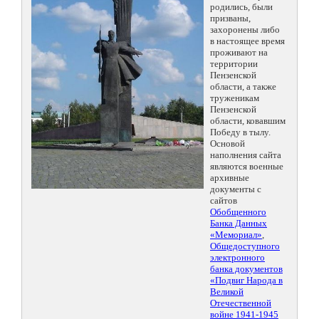
родились, были
призваны,
захоронены либо
в настоящее время
проживают на
территории
Пензенской
области, а также
труженикам
Пензенской
области, ковавшим
Победу в тылу.
Основой
наполнения сайта
являются военные
архивные
документы с
сайтов
Обобщенного
Банка Данных
«Мемориал»
,
Общедоступного
электронного
банка документов
«Подвиг Народа в
Великой
Отечественной
войне 1941-1945