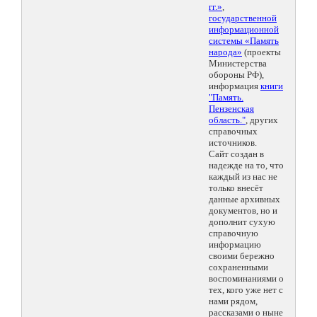
гг.»
,
государственной
информационной
системы «Память
народа»
(проекты
Министерства
обороны РФ),
информация
книги
"Память.
Пензенская
область."
, других
справочных
источников.
Сайт создан в
надежде на то, что
каждый из нас не
только внесёт
данные архивных
документов, но и
дополнит сухую
справочную
информацию
своими бережно
сохраненными
воспоминаниями о
тех, кого уже нет с
нами рядом,
рассказами о ныне