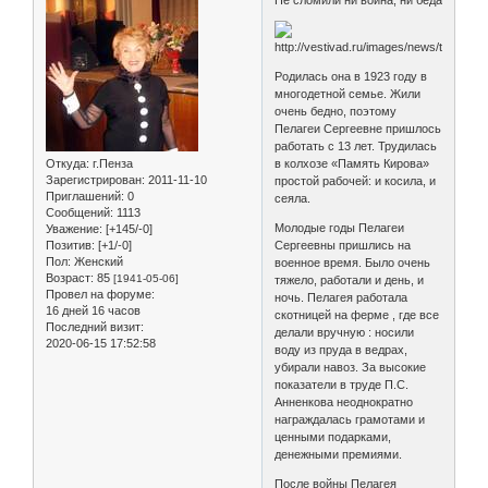
Родилась она в 1923 году в
многодетной семье. Жили
очень бедно, поэтому
Пелагеи Сергеевне пришлось
работать с 13 лет. Трудилась
Откуда:
г.Пенза
в колхозе «Память Кирова»
Зарегистрирован
: 2011-11-10
простой рабочей: и косила, и
Приглашений:
0
сеяла.
Сообщений:
1113
Молодые годы Пелагеи
Уважение:
[+145/-0]
Позитив:
[+1/-0]
Сергеевны пришлись на
Пол:
Женский
военное время. Было очень
Возраст:
85
[1941-05-06]
тяжело, работали и день, и
Провел на форуме:
ночь. Пелагея работала
16 дней 16 часов
скотницей на ферме , где все
Последний визит:
делали вручную : носили
2020-06-15 17:52:58
воду из пруда в ведрах,
убирали навоз. За высокие
показатели в труде П.С.
Анненкова неоднократно
награждалась грамотами и
ценными подарками,
денежными премиями.
После войны Пелагея