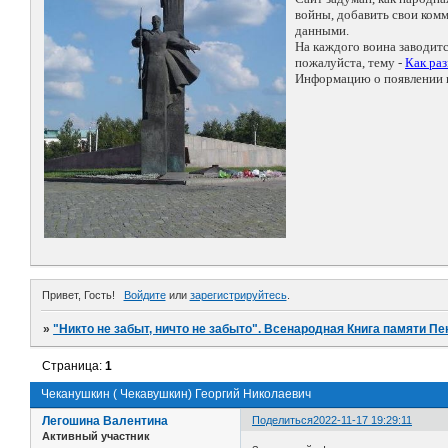
войны, добавить свои ко
данными.
На каждого воина заводит
пожалуйста, тему -
Как ра
Информацию о появлении н
Привет, Гость!
Войдите
или
зарегистрируйтесь
.
»
"Никто не забыт, ничто не забыто". Всенародная Книга памяти Пе
Страница:
1
Чеканушкин ( Чекавушкин) Георгий Николаевич
Легошина Валентина
Поделиться
2022-11-17 19:29:11
Активный участник