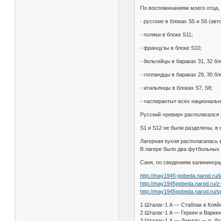
По воспоминаниям моего отца, в
- русские в блоках S5 и S6 (авт
- поляки в блоке S11;
- французы в блоке S10;
- бельгийцы в бараках 31, 32 бл
- голландцы в бараках 29, 30 бл
- итальянцы в блоках S7, S8;
- «аспиранты» всех национально
Русский «ревир» располагался в
S1 и S12 не были разделены, в 
Лагерная кухня располагалась 
В лагере было два футбольных 
Саня, по сведениям калинингра
http://may1945-pobeda.narod.ru/
http://may1945pobeda.narod.ru/z
http://may1945pobeda.narod.ru/
1 Шталаг-1 А — Стаблак в Кляй
2 Шталаг-1 А — Геркен и Варкен
3 Шталаг-1 А — Домтау — п. До