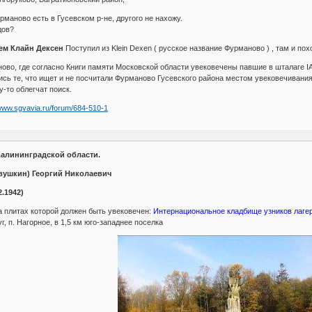
рманово есть в Гусевском р-не, другого не нахожу.
дов?
ем Клайн Дексен
Поступил из Klein Dexen ( русское название Фурманово ) , там и по
ово, где согласно Книги памяти Московской области увековечены павшие в шталаге IA,
ись те, что ищет и не посчитали Фурманово Гусевского района местом увековечивания
-то облегчат поиск.
/www.sgvavia.ru/forum/684-510-1
алининградской области.
вушкин) Георгий Николаевич
2.1942)
а плитах которой должен быть увековечен:
Интернациональное кладбище узников лагер
г, п. Нагорное, в 1,5 км юго-западнее поселка