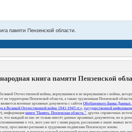
нига памяти Пензенской области.
народная книга памяти Пензенской обл
Великой Отечественной войны, вернувшимся и не вернувшимся с войны, котор
т на территории Пензенской области, а также труженикам Пензенской области
 являются военные архивные документы с сайтов
Обобщенного Банка Данных
а в Великой Отечественной войне 1941-1945 гг.»
,
государственной информаци
), информация
книги "Память. Пензенская область."
, других справочных источ
 то, что каждый из нас не только внесёт данные архивных документов, но и 
оминаниями о тех, кого уже нет с нами рядом, рассказами о ныне живых ветер
в тылу, прославлял ратными и трудовыми подвигами Пензенскую землю.
ая энциклопедия, в которую каждый желающий может внести известную ему и