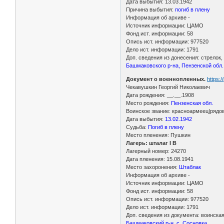
Дата выбытия: 13.03.1942
Причина выбытия:
погиб в плену
Информация об архиве -
Источник информации: ЦАМО
Фонд ист. информации: 58
Опись ист. информации: 977520
Дело ист. информации: 1791
Доп. сведения из донесения: стрелок
Башмаковского р-на, Пензенской обл.
Документ о военнопленных.
https:
Чекавушкин Георгий Николаевич
Дата рождения: __.__.1908
Место рождения:
Пензенская обл.
Воинское звание: красноармеец|рядо
Дата выбытия:
13.02.1942
Судьба:
Погиб в плену
Место пленения: Пушкин
Лагерь: шталаг I B
Лагерный номер: 24270
Дата пленения: 15.08.1941
Место захоронения:
Штаблак
Информация об архиве -
Источник информации: ЦАМО
Фонд ист. информации: 58
Опись ист. информации: 977520
Дело ист. информации: 1791
Доп. сведения из документа: воинска
Башмаковский р-н, с. Сосновка.