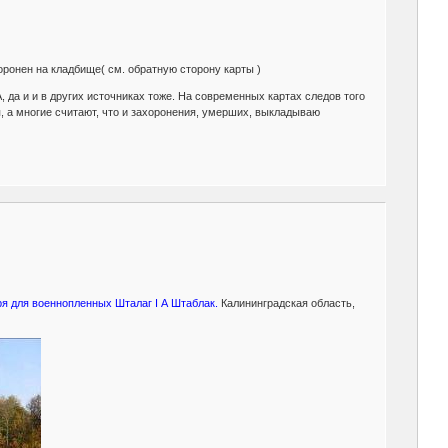
хоронен на кладбище( см. обратную сторону карты )
 да и и в других источниках тоже. На современных картах следов того
, а многие считают, что и захоронения, умерших, выкладываю
я для военнопленных Шталаг I А Штаблак.
Калининградская область,