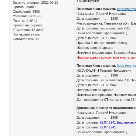
Здравствуйте!
Зарегистрирован
: 2022-05-20
Приглашений:
0
Печатная Книга памяти.
https://pam
Сообщений:
8500
Чеканушкин Георгий Николаевич
Уважение:
[+119/-0]
Дата рождения: __.__.1908
Позитив:
[+0/-1]
Место рождения: Пензенская обл., Ба
Провел на форуме:
Дата призыва: Башмаковский РВК
10 месяцев 13 дней
Воинское звание: красноармеец
Последний визит:
Дата выбытия: 13.03.1942
Сегодня 00:42:45
Причина выбытия: погиб в плену
Информация об архиве -
Источник информации: Всероссийская
Информацию о конкретном месте захо
Печатная Книга памяти.
https://pam
ЧЕКАНУШКИН Георгий Николаевич
Дата рождения: __.__.1908
Дата призыва: Башмаковский РВК Пен
Дата выбытия: 13.02.1942
Информация об архиве -
Источник информации: Назовем поиме
Доп. сведения из КП: попал в плен 15
Донесение о потерях послевоенно
Чеканушкин Георгий Николаевич
Дата рождения: __.__.1908
Дата призыва:
29.07.1941 Башмаковск
Дата призыва:
29.07.1941
Воинское звание: красноармеец