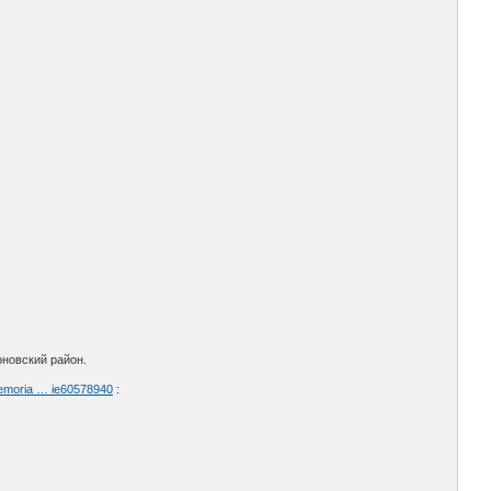
оновский район.
memoria … ie60578940
: