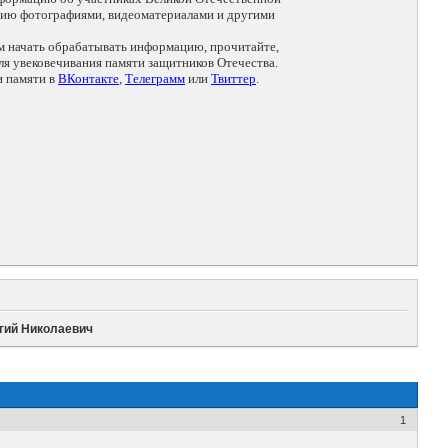
цию фотографиями, видеоматериалами и другими
ем начать обрабатывать информацию, прочитайте,
я увековечивания памяти защитников Отечества.
и памяти в
ВКонтакте
,
Телеграмм
или
Твиттер
.
ргий Николаевич
1