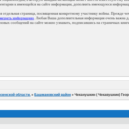
мментарии к имеющейся на сайте информации, дополнить имеющуюся информа
ся отдельная страница, посвященная конкретному участнику войны. Прежде ч
змещать информацию
. Любая Ваша дополнительная информация очень важна дл
овых сообщений на сайте можно узнавать, подписавшись на страничках книг
нзенской области.
»
Башмаковский район
»
Чеканушкин ( Чекавушкин) Гео