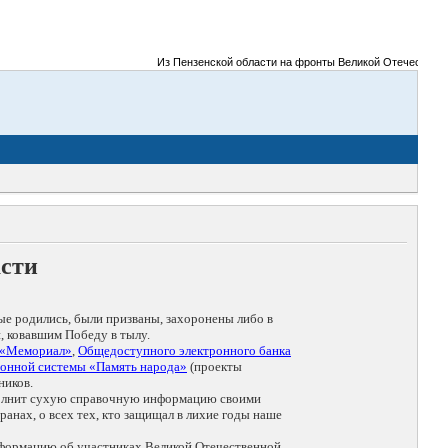
Из Пензенской области на фронты Великой Отечественной во
асти
ые родились, были призваны, захоронены либо в
, ковавшим Победу в тылу.
 «Мемориал»
,
Общедоступного электронного банка
онной системы «Память народа»
(проекты
ников.
дополнит сухую справочную информацию своими
анах, о всех тех, кто защищал в лихие годы наше
нформацию об участниках Великой Отечественной