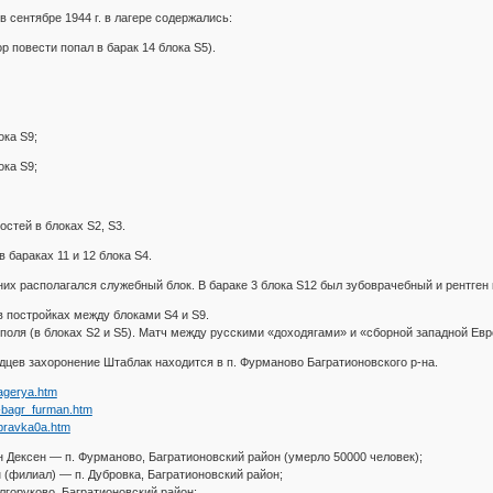
 сентябре 1944 г. в лагере содержались:
ор повести попал в барак 14 блока S5).
ока S9;
ока S9;
стей в блоках S2, S3.
 бараках 11 и 12 блока S4.
них располагался служебный блок. В бараке 3 блока S12 был зубоврачебный и рентген к
в постройках между блоками S4 и S9.
поля (в блоках S2 и S5). Матч между русскими «доходягами» и «сборной западной Евр
дцев захоронение Штаблак находится в п. Фурманово Багратионовского р-на.
lagerya.htm
-bagr_furman.htm
spravka0a.htm
н Дексен — п. Фурманово, Багратионовский район (умерло 50000 человек);
 (филиал) — п. Дубровка, Багратионовский район;
лгоруково, Багратионовский район;