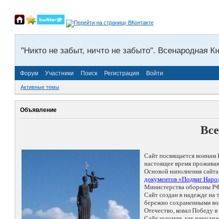
"Никто не забыт, ничто не забыто". Всенародная К
Форум
Участники
Поиск
Регистрация
Войти
Активные темы
Объявление
Все
Сайт посвящается воинам 
настоящее время проживаю
Основой наполнения сайта
документов «Подвиг Народ
Министерства обороны РФ
Сайт создан в надежде на
бережно сохраненными восп
Отечество, ковал Победу 
Сайт задуман, как народн