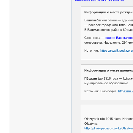
Информации о месте рожден
Башмако́вский райо́н — админи
— посёлок городского типа Ба
В Башмаковском районе 60 нас
Сосновка
—
село в Башмаковс
сельсовета. Население: 294 чел
Источник:
https://ru.wikipedia.o
Информация о месте пленени
Пу́шкин
(до 1918 года — Ца́рск
муниципальное образование.
Источник: Википедия.
https://ru
Olsztynek (do 1945 niem. Hohenst
Olsztyna.
http://pl.wikipedia.org/wiki/Olszty