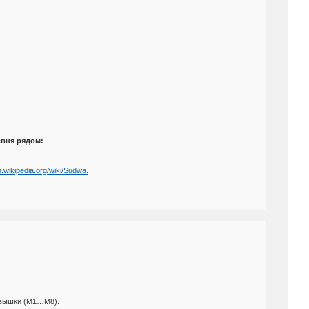
евня рядом:
en.wikipedia.org/wiki/Sudwa.
е вышки (М1…М8).