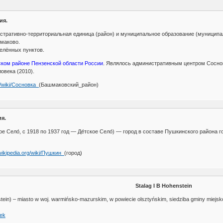
ия.
стративно-территориальная единица (район) и муниципальное образование (муниципа
шмаково.
елённых пунктов.
ком районе Пензенской области России
. Являлось административным центром Соснов
овека (2010).
rg/wiki/Сосновка_
(Башмаковский_район)
я.
ое Село́, с 1918 по 1937 год — Де́тское Село́) — город в составе Пушкинского района
.wikipedia.org/wiki/Пушкин_
(город)
Stalag I B Hohenstein
ein) – miasto w woj. warmińsko-mazurskim, w powiecie olsztyńskim, siedziba gminy miejsko
nek