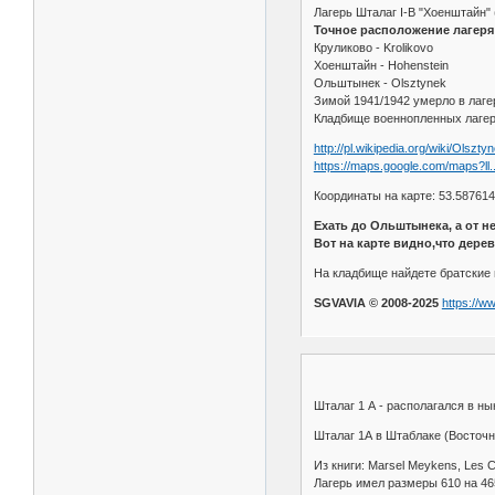
Лагерь Шталаг I-B "Хоенштайн" 
Точное расположение лагеря
Круликово - Krolikovo
Хоенштайн - Hohenstein
Ольштынек - Olsztynek
Зимой 1941/1942 умерло в лаге
Кладбище военнопленных лагер
http://pl.wikipedia.org/wiki/Olszty
https://maps.google.com/maps?ll.
Координаты на карте: 53.587614
Ехать до Ольштынека, а от н
Вот на карте видно,что дере
На кладбище найдете братские 
SGVAVIA © 2008-2025
https://w
Шталаг 1 А - располагался в н
Шталаг 1А в Штаблаке (Восточн
Из книги: Marsel Meykens, Les C
Лагерь имел размеры 610 на 4