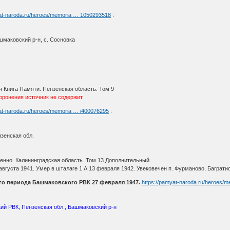
yat-naroda.ru/heroes/memoria … 1050293518
:
шмаковский р-н, с. Сосновка
 Книга Памяти. Пензенская область. Том 9
ронения источник не содержит.
yat-naroda.ru/heroes/memoria … i400076295
:
зенская обл.
нно. Калининградская область. Том 13 Дополнительный
 августа 1941. Умер в шталаге 1 А 13 февраля 1942. Увековечен п. Фурманово, Баграти
го периода Башмаковского РВК 27 февраля 1947.
https://pamyat-naroda.ru/heroes/
ий РВК, Пензенская обл., Башмаковский р-н