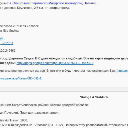
(ныне:
г. Ольштынек, Варминско-Мазурское воеводство, Польша
).
:
в деревне Круликово, 2,6 км. от центра города.
ре около 25 тысяч человек
я IB в Sudwa
nek
....282731
,20.249462
его до деревни Судва. В Судве находится кладбище. Вот на карте видно,что дер
вня рядом:
http://maps.google.com/maps?q=53.587614 … m&z=12
могилы военнопленных лагеря IB, вот они и будут местом поклонения для Вас.
http://
ww.sgvavia.ru/forum/685-511-1
Stalag I A Stablack
ынешнем Багратионовском районе, Калининградской области.
ая Пруссия). План центрального лагеря.
lés du Trésor, 1988.
65 м и был разделен на 12 блоков (S1…S12). По периметру располагались сторожевы