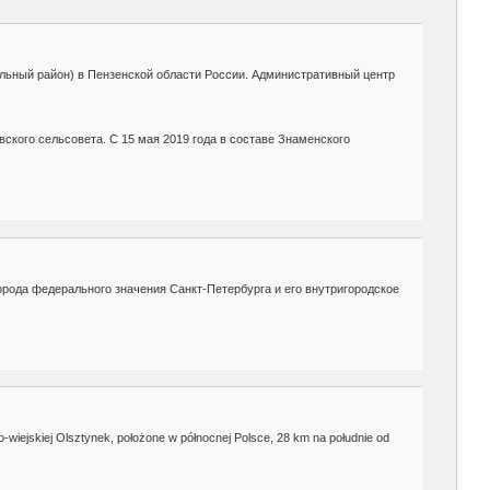
льный район) в Пензенской области России. Административный центр
ского сельсовета. С 15 мая 2019 года в составе Знаменского
 города федерального значения Санкт-Петербурга и его внутригородское
-wiejskiej Olsztynek, położone w północnej Polsce, 28 km na południe od