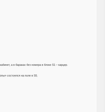
абинет, а в бараках без номера в блоке S1 – карцер.
опы» состоялся на поле в S5.