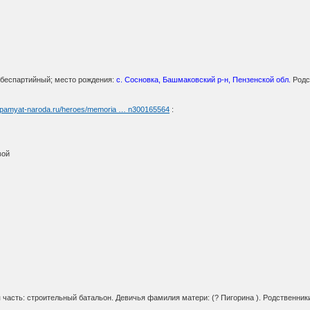
, беспартийный; место рождения:
с. Сосновка, Башмаковский р-н, Пензенской обл.
Родс
//pamyat-naroda.ru/heroes/memoria … n300165564
:
вой
я часть: строительный батальон. Девичья фамилия матери: (? Пигорина ). Родственник