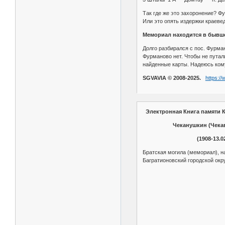
Так где же это захоронение? Фу
Или это опять издержки краеве
Мемориал находится в бывш
Долго разбирался с пос. Фурман
Фурманово нет. Чтобы не путал
найденные карты. Надеюсь кому
SGVAVIA © 2008-2025.
https:/
Электронная Книга памяти К
Чеканушкин (Чека
(1908-13.0
Братская могила (мемориал), н
Багратионовский городской окру