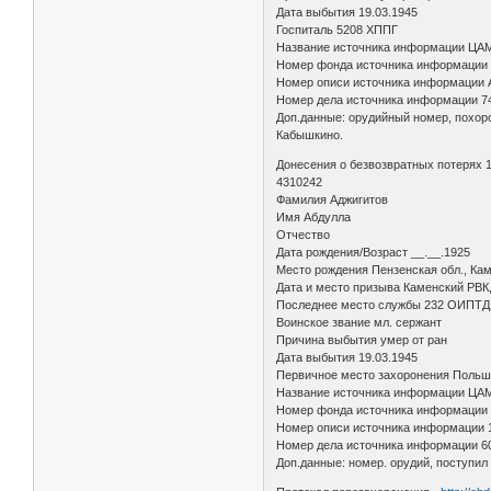
Дата выбытия 19.03.1945
Госпиталь 5208 ХППГ
Название источника информации Ц
Номер фонда источника информации
Номер описи источника информации 
Номер дела источника информации 7
Доп.данные: орудийный номер, похоро
Кабышкино.
Донесения о безвозвратных потерях 
4310242
Фамилия Аджигитов
Имя Абдулла
Отчество
Дата рождения/Возраст __.__.1925
Место рождения Пензенская обл., Кам
Дата и место призыва Каменский РВК,
Последнее место службы 232 ОИПТД
Воинское звание мл. сержант
Причина выбытия умер от ран
Дата выбытия 19.03.1945
Первичное место захоронения Польша
Название источника информации Ц
Номер фонда источника информации
Номер описи источника информации
Номер дела источника информации 6
Доп.данные: номер. орудий, поступил 