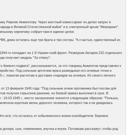
ку Равилю Акжигитову. Через местный комиссариат он делал запрос в
арода в Великой Отечественной войне" и в электронный архив "Мемориал".
енькому кирпичику собрал-таки в единое целое.
, дома остались еще три брата и три сестры. "К счастью, единственный из
944-го попадает на 1-й Украин-ский фронт. Разведчик батареи 232 отдельного
да получает медаль "За отвагу".
 боевого подвига", рассказывается, за что товарищ Акжигитов представлен к
еройство. Под сильным артогнем врага разведывал его огневые точки и
 г., помогая расчетам в доставке снарядов на огневую. Из своего личного
 от 13 февраля 1945 года: "Под сильным огнем противника был послан для
тов получил серьезное ранение, но боевой приказ выполнил в срок. В
 - 19.03.1945 г., место захоронения значится следующим образом: "Польша,
ключена короткая жизнь дорогого человека, которого так и не дождалась
то всё, что осталось от кобылкинского воина-освободителя. Бережно
и дочери, сын, племянники, внучка и внуки. Потомкам расскажут, чтобы род