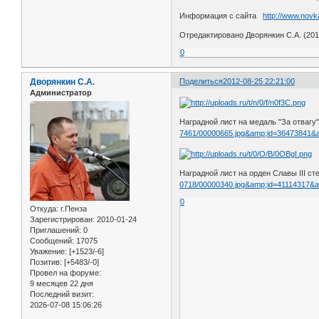
Информация с сайта
http://www.nov
Отредактировано Дворянкин С.А. (2012
0
Дворянкин С.А.
Поделиться
2012-08-25 22:21:00
Администратор
Наградной лист на медаль "За отвагу
7461/00000665.jpg&amp;id=36473841&
Наградной лист на орден Славы III с
0718/00000340.jpg&amp;id=41114317&
0
Откуда:
г.Пенза
Зарегистрирован
: 2010-01-24
Приглашений:
0
Сообщений:
17075
Уважение:
[+1523/-6]
Позитив:
[+5483/-0]
Провел на форуме:
9 месяцев 22 дня
Последний визит:
2026-07-08 15:06:26