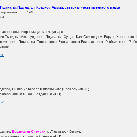
 Пщина, м. Пщина, ул. Красной Армии, северная часть музейного парка
ахоронения __.__.1948
1954
 захоронения информация могла устареть
я Тыхи, гм. Миколув; повят Пщина, гм. Сущец, Кал. Сиковец, гм. Берунь Новы, повят 
цки, повят Пщина, гм. Пщина, повят Чешин, повят Бельско, повят Рыбник, повят Рыбник, 
ополе.
во"
:
дство, Пшина,ул.Кароля Шиманьского.(Парк замковый.)
 похороненных в Польше (данные АПН)
во"
:
одство,
Водзислав Спенски
,ул.Таргова-ул.Взгуже.
 похороненных в Польше (данные АПН)