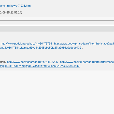
kamen.ru/news-7-935.html
-08-25 21:52:24)
"
http://www.podvignaroda.ru/?n=36473794
,
http://www.podvig-naroda.ru/filter/filterimage
amp;id=36473841&amp;id1=e842995bbc50fa3f4a7986a0ddcde432
.
тепени
http://www.podvignaroda.ru/?n=41114225
,
http://www.podvig-naroda.ru/filter/filteri
amp;id=41114317&amp;id1=73431b1ffd236ada3292ac65585699b6
.