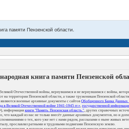
нига памяти Пензенской области.
народная книга памяти Пензенской обл
Великой Отечественной войны, вернувшимся и не вернувшимся с войны, котор
т на территории Пензенской области, а также труженикам Пензенской области
 являются военные архивные документы с сайтов
Обобщенного Банка Данных
а в Великой Отечественной войне 1941-1945 гг.»
,
государственной информаци
), информация
книги "Память. Пензенская область."
, других справочных источ
 то, что каждый из нас не только внесёт данные архивных документов, но и 
оминаниями о тех, кого уже нет с нами рядом, рассказами о ныне живых ветер
в тылу, прославлял ратными и трудовыми подвигами Пензенскую землю.
ая энциклопедия, в которую каждый желающий может внести известную ему и