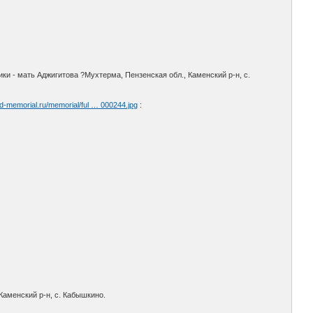
и - мать Аджигитова ?Мухтерма, Пензенская обл., Каменский р-н, с.
d-memorial.ru/memorial/ful … 000244.jpg
:
Каменский р-н, с. Кабышкино.