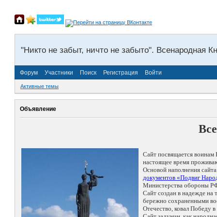
"Никто не забыт, ничто не забыто". Всенародная К
Форум
Участники
Поиск
Регистрация
Войти
Активные темы
Объявление
Все
Сайт посвящается воинам 
настоящее время проживаю
Основой наполнения сайта
документов «Подвиг Народ
Министерства обороны РФ
Сайт создан в надежде на
бережно сохраненными восп
Отечество, ковал Победу 
Сайт задуман, как народн