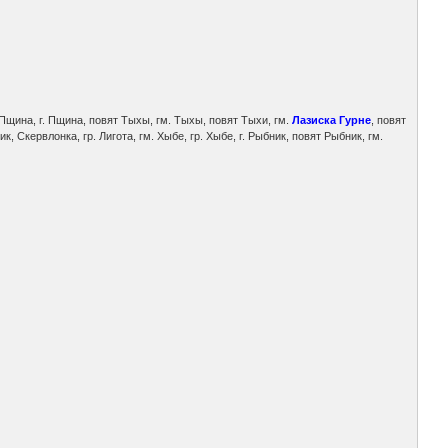
Пщина, г. Пщина, повят Тыхы, гм. Тыхы, повят Тыхи, гм.
Лазиска Гурне
, повят
Скервлонка, гр. Лигота, гм. Хыбе, гр. Хыбе, г. Рыбник, повят Рыбник, гм.