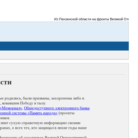
Из Пензенской области на фронты Великой Отечественной
асти
ые родились, были призваны, захоронены либо в
, ковавшим Победу в тылу.
 «Мемориал»
,
Общедоступного электронного банка
онной системы «Память народа»
(проекты
ников.
дополнит сухую справочную информацию своими
анах, о всех тех, кто защищал в лихие годы наше
нформацию об участниках Великой Отечественной