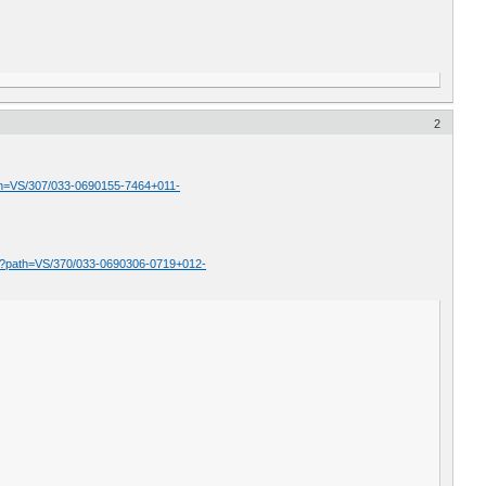
2
?path=VS/307/033-0690155-7464+011-
mage?path=VS/370/033-0690306-0719+012-