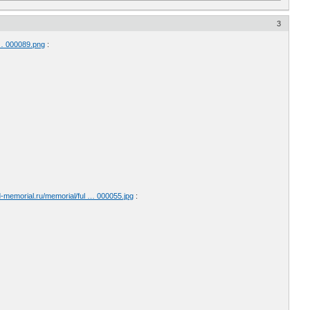
3
 … 000089.png
:
d-memorial.ru/memorial/ful … 000055.jpg
: