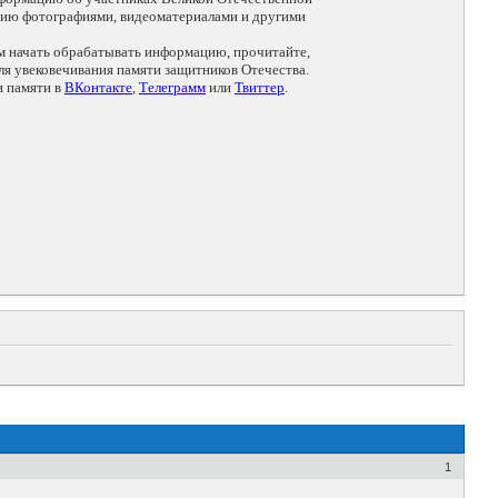
цию фотографиями, видеоматериалами и другими
ем начать обрабатывать информацию, прочитайте,
я увековечивания памяти защитников Отечества.
и памяти в
ВКонтакте
,
Телеграмм
или
Твиттер
.
1