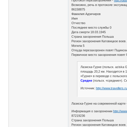
Протокол перезахоронения -
http://ob
Возможно, речь в протоколе эксгума
86158875
Фамилия Адзичиров
Имя
Отчество
Последнее место службы 0
Дата смерти 18.03.1945
Страна захоронения Польша
Регион захоронения Катовицкое воев
Могила 5
Откуда перезахоронен повят Пщинск
Первичное место захоронения повят 
Лазиска-Гурне (польск. aziska G
площадь 20,2 км. Находится в 1
«Гурне» в переводе с польског
Средне
(польск. «средние»). С
Источник:
http://www.travellers.r
Лазиска-Гурне на современной карте 
Информация о захоронении
http://ww
87219236
Страна захоронения Польша
Регион захоронения Катовицкое воев