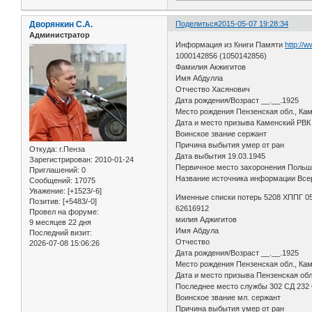
Дворянкин С.А.
Поделиться
2015-05-07 19:28:34
Администратор
Информация из Книги Памяти
http://
1000142856 (1050142856)
Фамилия Акжигитов
Имя Абдулла
Отчество Хасянович
Дата рождения/Возраст __.__.1925
Место рождения Пензенская обл., Кам
Дата и место призыва Каменский РВ
Воинское звание сержант
Причина выбытия умер от ран
Откуда:
г.Пенза
Дата выбытия 19.03.1945
Зарегистрирован
: 2010-01-24
Первичное место захоронения Польш
Приглашений:
0
Название источника информации Всер
Сообщений:
17075
Уважение:
[+1523/-6]
Именные списки потерь 5208 ХППГ 05
Позитив:
[+5483/-0]
62616912
Провел на форуме:
милия Аджигитов
9 месяцев 22 дня
Имя Абдула
Последний визит:
Отчество
2026-07-08 15:06:26
Дата рождения/Возраст __.__.1925
Место рождения Пензенская обл., Кам
Дата и место призыва Пензенская об
Последнее место службы 302 СД 23
Воинское звание мл. сержант
Причина выбытия умер от ран