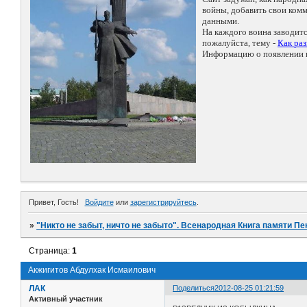
войны, добавить свои ко
данными.
На каждого воина заводит
пожалуйста, тему -
Как ра
Информацию о появлении н
Привет, Гость!
Войдите
или
зарегистрируйтесь
.
»
"Никто не забыт, ничто не забыто". Всенародная Книга памяти Пе
Страница:
1
Акжигитов Абдулхак Исмаилович
ЛАК
Поделиться
2012-08-25 01:21:59
Активный участник