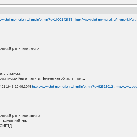
www.obd-memorial.ru/html/info.htm?id=1000142856
,
http://www.obd-memorial.ru/memorial/ful
енский р-н, с. Кобылкино
К
а, с. Лажиска
оссийская Книга Памяти. Пензенская область. Том 1.
.01.1943-10.06.1945
http://www.obd-memorial.ru/html/info.htm?id=62616912
,
http://www.ob
енский р-н, с. Кабышкино
л., Каменский РВК
2 ОИПТД