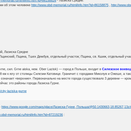
d-memorial.ru/html/info.htm?id=86158826
- Лазиска Средне.
ции об этом человеке
http://www.obd-memorial.ru/html/info.htm?id=86158875
,
http://www.ob
.
ий, Лазиска Средне
Пщинский, Пщина, Тшех Дембув, отдельный участок; Пщина, св. Кшиж, отдельный уча
rne, сил. Grne aiska, нем. Ober Lazisk) — город в Польше, входит в
Силезское воево
8 км к югу от столицы Силезии Катовице. Граничит с городами Миколув и Ожеше, а так
о означает «верхние». Первоначально на месте города существовало 3 деревни — кро
ейчас это районы города Лазиска Гурне.
u/city-laziska-gurne
-
https://www.google.com/maps/place/Лазиска-Гурне, Польша/@50.1430663,18.85267,13
w.obd-memorial.ru/html/info.htm?id=87219236
:
.