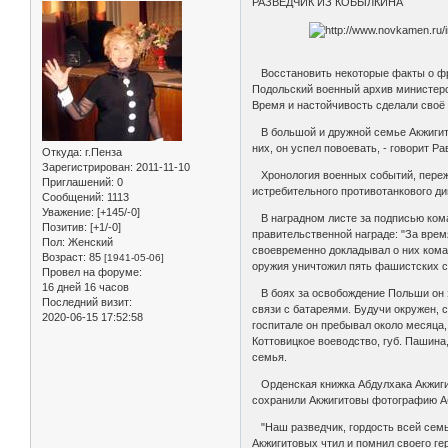
РАЗВЕДЧИК ИЗ КОБЫЛКИНА
Восстановить некоторые факты о фро
Подольский военный архив министерс
Время и настойчивость сделали своё 
В большой и дружной семье Акжигито
них, он успел повоевать, - говорит Ра
Откуда:
г.Пенза
Зарегистрирован
: 2011-11-10
Хронология военных событий, пережит
Приглашений:
0
истребительного противотанкового ди
Сообщений:
1113
Уважение:
[+145/-0]
В наградном листе за подписью коман
Позитив:
[+1/-0]
правительственной награде: "За врем
Пол:
Женский
своевременно докладывал о них коман
Возраст:
85
[1941-05-06]
оружия уничтожил пять фашистских с
Провел на форуме:
16 дней 16 часов
В боях за освобождение Польши он за
Последний визит:
связи с батареями. Будучи окружен, 
2020-06-15 17:52:58
госпитале он пребывал около месяца,
Коттовицкое воеводство, губ. Пашина
семья.
Орденская книжка Абдулхака Акжигит
сохранили Акжигитовы фотографию А
"Наш разведчик, гордость всей семьи
Акжигитовых чтил и помнил своего гер