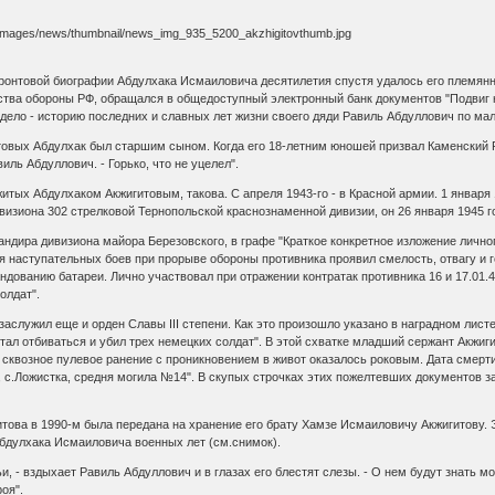
нтовой биографии Абдулхака Исмаиловича десятилетия спустя удалось его племянни
тва обороны РФ, обращался в общедоступный электронный банк документов "Подвиг н
дело - историю последних и славных лет жизни своего дяди Равиль Абдуллович по мал
вых Абдулхак был старшим сыном. Когда его 18-летним юношей призвал Каменский РВК
виль Абдуллович. - Горько, что не уцелел".
ых Абдулхаком Акжигитовым, такова. С апреля 1943-го - в Красной армии. 1 января 1
визиона 302 стрелковой Тернопольской краснознаменной дивизии, он 26 января 1945 го
дира дивизиона майора Березовского, в графе "Краткое конкретное изложение личного
я наступательных боев при прорыве обороны противника проявил смелость, отвагу и г
дованию батареи. Лично участвовал при отражении контратак противника 16 и 17.01.45
олдат".
служил еще и орден Славы III степени. Как это произошло указано в наградном листе
стал отбиваться и убил трех немецких солдат". В этой схватке младший сержант Акжиги
 сквозное пулевое ранение с проникновением в живот оказалось роковым. Дата смерти
, с.Ложистка, средня могила №14". В скупых строчках этих пожелтевших документов за
ова в 1990-м была передана на хранение его брату Хамзе Исмаиловичу Акжигитову. Э
бдулхака Исмаиловича военных лет (см.снимок).
, - вздыхает Равиль Абдуллович и в глазах его блестят слезы. - О нем будут знать мо
оя".