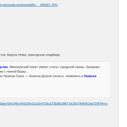
d-memorial.ru/memorial/ful … 000007.JPG
:
сток; Берунь Новы, приходское кладбище
дство
, Миколувский повят. Имеет статус городской гмины. Занимает
же с гминой Выры...
ме Лазиски Гурне — Лазиска Дольне (польск. «нижние») и
Лазиска
z/data=!3m1!4b1!4m2!3m1!1s0x4716ca735d9c3967:0x25e7446451eb719f?hl=ru