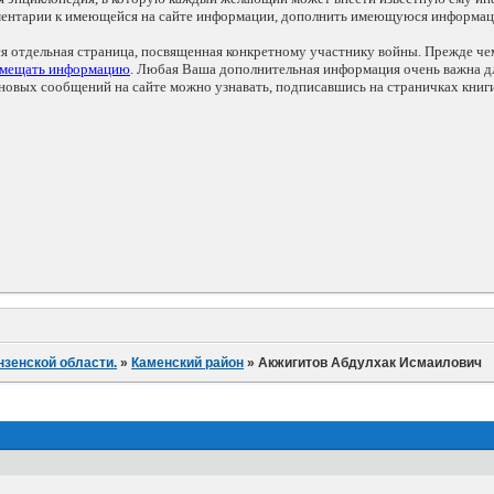
мментарии к имеющейся на сайте информации, дополнить имеющуюся информа
ся отдельная страница, посвященная конкретному участнику войны. Прежде ч
змещать информацию
. Любая Ваша дополнительная информация очень важна дл
овых сообщений на сайте можно узнавать, подписавшись на страничках книг
нзенской области.
»
Каменский район
»
Акжигитов Абдулхак Исмаилович