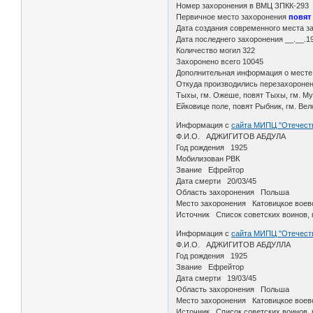
Номер захоронения в ВМЦ ЗПКК-293
Первичное место захоронения
повят
Дата создания современного места з
Дата последнего захоронения __.__.
Количество могил 322
Захоронено всего 10045
Дополнительная информация о месте
Откуда производились перезахоронени
Тыхы, гм. Ожеше, повят Тыхы, гм. Мур
Ейковице поле, повят Рыбник, гм. Вел
Информация с
сайта МИПЦ "Отечест
Ф.И.О. АДЖИГИТОВ АБДУЛА
Год рождения 1925
Мобилизован РВК
Звание Ефрейтор
Дата смерти 20/03/45
Область захоронения Польша
Место захоронения Катовицкое воево
Источник Список советских воинов,
Информация с
сайта МИПЦ "Отечест
Ф.И.О. АДЖИГИТОВ АБДУЛЛА
Год рождения 1925
Звание Ефрейтор
Дата смерти 19/03/45
Область захоронения Польша
Место захоронения Катовицкое воев
Источник Список советских воинов,