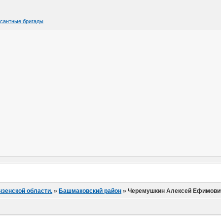
есантные бригады
нзенской области.
»
Башмаковский район
»
Черемушкин Алексей Ефимови