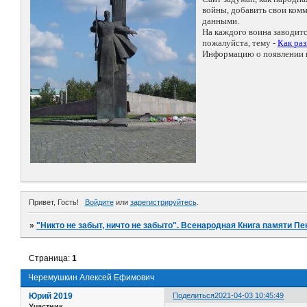
войны, добавить свои ко
данными.
На каждого воина заводит
пожалуйста, тему -
Как ра
Информацию о появлении н
Привет, Гость!
Войдите
или
зарегистрируйтесь
.
»
"Никто не забыт, ничто не забыто". Всенародная Книга памяти Пе
Страница:
1
Черемушкин Алексей Ефимович
Юрий 2019
Поделиться
2021-04-03 10:45:49
Участник