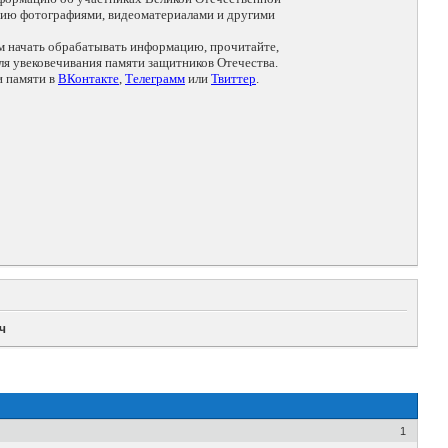
цию фотографиями, видеоматериалами и другими
ем начать обрабатывать информацию, прочитайте,
я увековечивания памяти защитников Отечества.
и памяти в
ВКонтакте
,
Телеграмм
или
Твиттер
.
ч
1