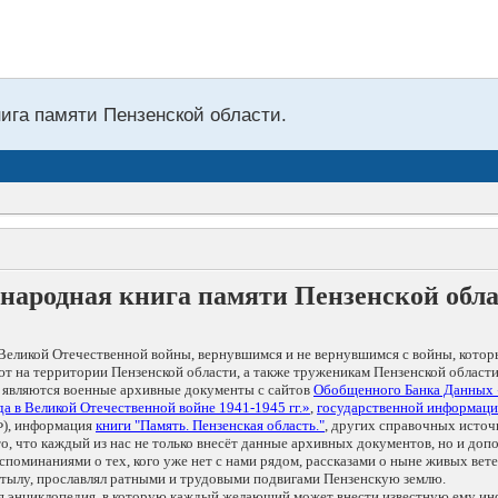
нига памяти Пензенской области.
народная книга памяти Пензенской обл
Великой Отечественной войны, вернувшимся и не вернувшимся с войны, котор
т на территории Пензенской области, а также труженикам Пензенской области
 являются военные архивные документы с сайтов
Обобщенного Банка Данных
а в Великой Отечественной войне 1941-1945 гг.»
,
государственной информаци
), информация
книги "Память. Пензенская область."
, других справочных источ
 то, что каждый из нас не только внесёт данные архивных документов, но и 
оминаниями о тех, кого уже нет с нами рядом, рассказами о ныне живых ветер
в тылу, прославлял ратными и трудовыми подвигами Пензенскую землю.
ая энциклопедия, в которую каждый желающий может внести известную ему и