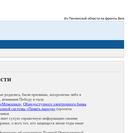
Из Пензенской области на фронты Великой Оте
асти
ые родились, были призваны, захоронены либо в
, ковавшим Победу в тылу.
 «Мемориал»
,
Общедоступного электронного банка
онной системы «Память народа»
(проекты
ников.
дополнит сухую справочную информацию своими
анах, о всех тех, кто защищал в лихие годы наше
нформацию об участниках Великой Отечественной