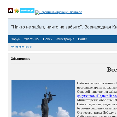
"Никто не забыт, ничто не забыто". Всенародная К
Форум
Участники
Поиск
Регистрация
Войти
Активные темы
Объявление
Все
Сайт посвящается воинам 
настоящее время проживаю
Основой наполнения сайта
документов «Подвиг Народ
Министерства обороны РФ
Сайт создан в надежде на
бережно сохраненными восп
Отечество, ковал Победу 
Сайт задуман, как народн