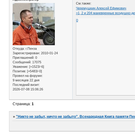
См.также:
Черемушкин Алексей Ефимович
>1, 2 и 204 маневренные воздушно-д
0
Откуда:
г.Пенза
Зарегистрирован
: 2010-01-24
Приглашений:
0
Сообщений:
17075
Уважение:
[+1523/-6]
Позитив:
[+5483/-0]
Провел на форуме:
9 месяцев 22 дня
Последний визит:
2026-07-08 15:06:26
Страница:
1
»
"Никто не забыт, ничто не забыто". Всенародная Книга памяти Пе