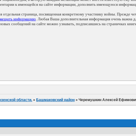
мментарии к имеющейся на сайте информации, дополнить имеющуюся информа
ся отдельная страница, посвященная конкретному участнику войны. Прежде ч
змещать информацию
. Любая Ваша дополнительная информация очень важна дл
овых сообщений на сайте можно узнавать, подписавшись на страничках книг
нзенской области.
»
Башмаковский район
»
Черемушкин Алексей Ефимови