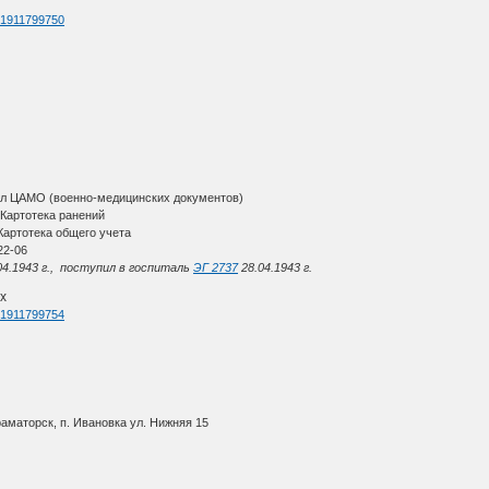
d=1911799750
ал ЦАМО (военно-медицинских документов)
Картотека ранений
артотека общего учета
22-06
04.1943 г., поступил в госпиталь
ЭГ 2737
28.04.1943 г.
х
d=1911799754
раматорск, п. Ивановка ул. Нижняя 15