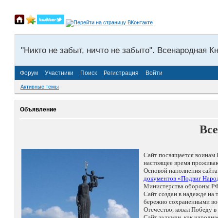
"Никто не забыт, ничто не забыто". Всенародная К
Форум
Участники
Поиск
Регистрация
Войти
Активные темы
Объявление
Все
Сайт посвящается воинам 
настоящее время проживаю
Основой наполнения сайта
документов «Подвиг Народ
Министерства обороны РФ
Сайт создан в надежде на
бережно сохраненными восп
Отечество, ковал Победу 
Сайт задуман, как народн