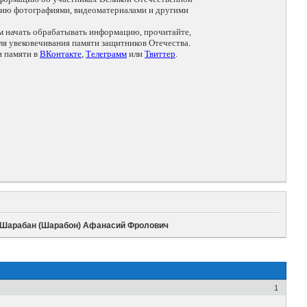
цию фотографиями, видеоматериалами и другими
ем начать обрабатывать информацию, прочитайте,
я увековечивания памяти защитников Отечества.
и памяти в
ВКонтакте
,
Телеграмм
или
Твиттер
.
Шарабан (Шарабон) Афанасий Фролович
1