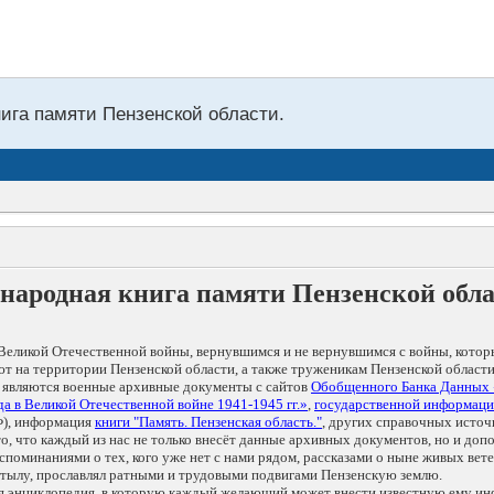
нига памяти Пензенской области.
народная книга памяти Пензенской обл
Великой Отечественной войны, вернувшимся и не вернувшимся с войны, котор
т на территории Пензенской области, а также труженикам Пензенской области
 являются военные архивные документы с сайтов
Обобщенного Банка Данных
а в Великой Отечественной войне 1941-1945 гг.»
,
государственной информаци
), информация
книги "Память. Пензенская область."
, других справочных источ
 то, что каждый из нас не только внесёт данные архивных документов, но и 
оминаниями о тех, кого уже нет с нами рядом, рассказами о ныне живых ветер
в тылу, прославлял ратными и трудовыми подвигами Пензенскую землю.
ая энциклопедия, в которую каждый желающий может внести известную ему и