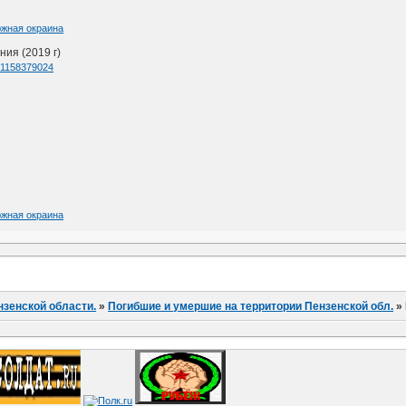
южная окраина
ия (2019 г)
d=1158379024
южная окраина
нзенской области.
»
Погибшие и умершие на территории Пензенской обл.
»