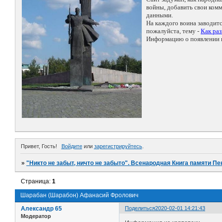
войны, добавить свои ко
данными.
На каждого воина заводит
пожалуйста, тему -
Как ра
Информацию о появлении н
Привет, Гость!
Войдите
или
зарегистрируйтесь
.
»
"Никто не забыт, ничто не забыто". Всенародная Книга памяти Пе
Страница:
1
Шарабан (Шарабон) Афанасий Фролович
Александр 65
Поделиться
2020-02-01 14:21:43
Модератор