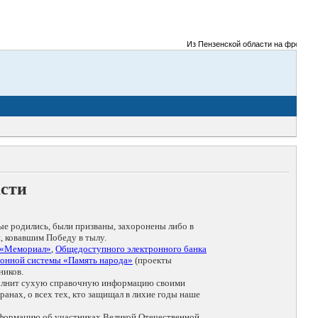
Из Пензенской области на фронты Вел
асти
ые родились, были призваны, захоронены либо в
, ковавшим Победу в тылу.
 «Мемориал»
,
Общедоступного электронного банка
онной системы «Память народа»
(проекты
ников.
дополнит сухую справочную информацию своими
анах, о всех тех, кто защищал в лихие годы наше
нформацию об участниках Великой Отечественной