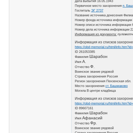
Дата выбытия 16.05.1943
Первичное место захоронения
п. Ба
Госпиталь
ЭГ 2737
Название источника донесения Фили
Номер фонда источника информации 
Номер описи источника информации К
Номер дела источника информации 2
Информация из документа:
пулеметчи
Информация из списков захороне
https://obd-memorial.ru/html/info.htm?i
ID 261053385
Шарабон
Фамилия
А.
Имя
Ф.
Отчество
Воинское звание рядовой
Страна захоронения Россия
Регион захоронения Пензенская обл.
Место захоронения
ст. Башмаково
Могила В центре кладбища
Информация из списков захоронен
https://obd-memorial.ru/html/info.htm?i
ID 89607161
Шарабон
Фамилия
Афанасий
Имя
Фр.
Отчество
Воинское звание рядовой
Страна захоронения Россия