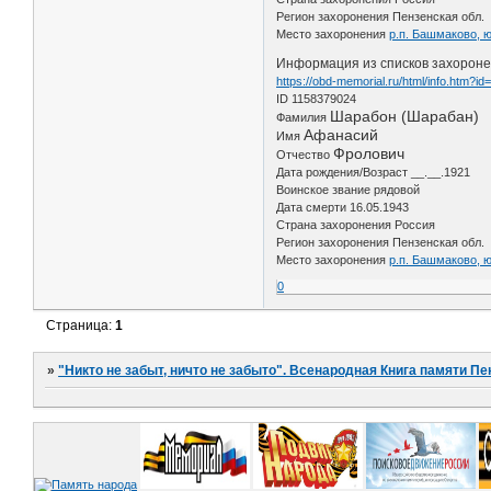
Регион захоронения Пензенская обл.
Место захоронения
р.п. Башмаково, 
Информация из списков захоронен
https://obd-memorial.ru/html/info.htm?i
ID 1158379024
Шарабон (Шарабан)
Фамилия
Афанасий
Имя
Фролович
Отчество
Дата рождения/Возраст __.__.1921
Воинское звание рядовой
Дата смерти 16.05.1943
Страна захоронения Россия
Регион захоронения Пензенская обл.
Место захоронения
р.п. Башмаково, 
0
Страница:
1
»
"Никто не забыт, ничто не забыто". Всенародная Книга памяти Пе