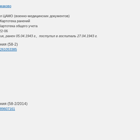
шмаково
ал ЦАМО (военно-медицинских документов)
Картотека ранений
артотека общего учета
22-06
к, ранен 05.04.1943 г., поступил в госпиталь 27.04.1943 г.
ния (58-2)
d=261053385
ия (58-2/2014)
d=89607161