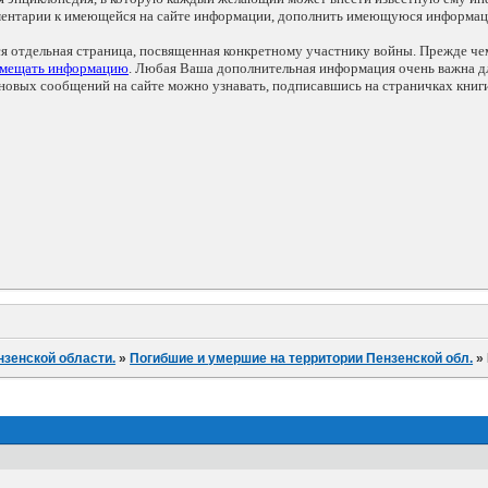
мментарии к имеющейся на сайте информации, дополнить имеющуюся информа
ся отдельная страница, посвященная конкретному участнику войны. Прежде ч
змещать информацию
. Любая Ваша дополнительная информация очень важна дл
овых сообщений на сайте можно узнавать, подписавшись на страничках книг
нзенской области.
»
Погибшие и умершие на территории Пензенской обл.
»