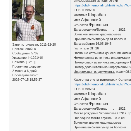
Информация из картотеки
https://obd-memorial.ru/html/info.htm?i
ID 1911799750
Шарабан
Фамилия
Афанасий
Имя
Фролович
Отчество
Дата рождения/Возраст __.__.1921
Воинское звание красноармеец
Причина выбытия умер от болезни
Дата выбытия 16.05.1943
Зарегистрирован
: 2011-12-20
Госпиталь ЭП 26
Приглашений:
0
Название источника донесения Фили
Сообщений:
5769
Уважение:
[+1291/-0]
Номер фонда источника информации 
Позитив:
[+2/-0]
Номер описи источника информации К
Провел на форуме:
Номер дела источника информации 2
2 месяца 6 дней
Информация из документа:
ранен 05.
Последний визит:
Карточка учета раненых и больны
2026-07-15 18:59:37
https://obd-memorial.ru/html/info.htm?i
ID 1911799754
Шарабан
Фамилия
Афанасий
Имя
Фролович
Отчество
Дата рождения/Возраст __.__.1921
Место рождения Украинская ССР, г. К
Последнее место службы 1003 сп
Воинское звание красноармеец
Причина выбытия умер от болезни