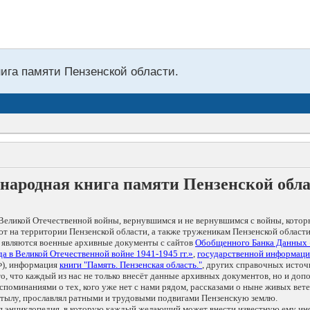
нига памяти Пензенской области.
народная книга памяти Пензенской обл
Великой Отечественной войны, вернувшимся и не вернувшимся с войны, котор
т на территории Пензенской области, а также труженикам Пензенской области
 являются военные архивные документы с сайтов
Обобщенного Банка Данных
а в Великой Отечественной войне 1941-1945 гг.»
,
государственной информаци
), информация
книги "Память. Пензенская область."
, других справочных источ
 то, что каждый из нас не только внесёт данные архивных документов, но и 
оминаниями о тех, кого уже нет с нами рядом, рассказами о ныне живых ветер
в тылу, прославлял ратными и трудовыми подвигами Пензенскую землю.
ая энциклопедия, в которую каждый желающий может внести известную ему и