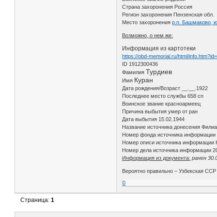
Страна захоронения Россия
Регион захоронения Пензенская обл.
Место захоронения
р.п. Башмаково, 
Возможно, о нем же:
Информация из картотеки
https://obd-memorial.ru/html/info.htm?i
ID 1912300436
Турдиев
Фамилия
Куран
Имя
Дата рождения/Возраст __.__.1922
Последнее место службы 658 сп
Воинское звание красноармеец
Причина выбытия умер от ран
Дата выбытия 15.02.1944
Название источника донесения Фили
Номер фонда источника информации 
Номер описи источника информации К
Номер дела источника информации 2
Информация из документа:
ранен 30.
Вероятно правильно – Узбекская ССР
0
Страница:
1