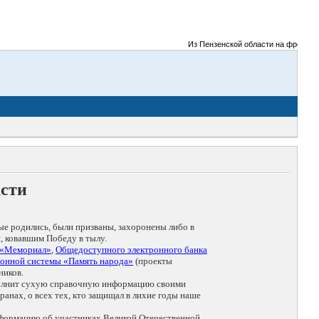
Из Пензенской области на фронты Вел
асти
ые родились, были призваны, захоронены либо в
, ковавшим Победу в тылу.
 «Мемориал»
,
Общедоступного электронного банка
онной системы «Память народа»
(проекты
ников.
дополнит сухую справочную информацию своими
анах, о всех тех, кто защищал в лихие годы наше
нформацию об участниках Великой Отечественной