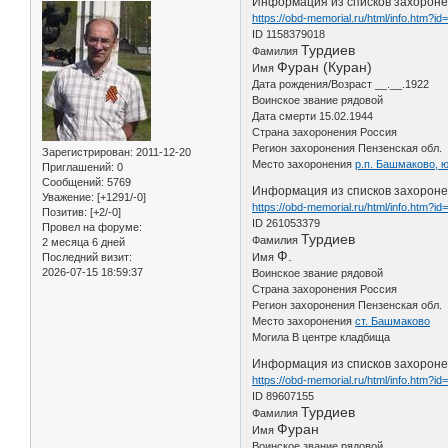
Информация из списков захоронен
https://obd-memorial.ru/html/info.htm?i
ID 1158379018
Турдиев
Фамилия
Фуран (Куран)
Имя
Дата рождения/Возраст __.__.1922
Воинское звание рядовой
Дата смерти 15.02.1944
Страна захоронения Россия
Регион захоронения Пензенская обл.
Зарегистрирован
: 2011-12-20
Место захоронения
р.п. Башмаково, 
Приглашений:
0
Сообщений:
5769
Информация из списков захороне
Уважение:
[+1291/-0]
https://obd-memorial.ru/html/info.htm?i
Позитив:
[+2/-0]
ID 261053379
Провел на форуме:
Турдиев
Фамилия
2 месяца 6 дней
Ф.
Последний визит:
Имя
2026-07-15 18:59:37
Воинское звание рядовой
Страна захоронения Россия
Регион захоронения Пензенская обл.
Место захоронения
ст. Башмаково
Могила В центре кладбища
Информация из списков захоронен
https://obd-memorial.ru/html/info.htm?i
ID 89607155
Турдиев
Фамилия
Фуран
Имя
Воинское звание рядовой