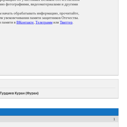
цию фотографиями, видеоматериалами и другими
ем начать обрабатывать информацию, прочитайте,
я увековечивания памяти защитников Отечества.
и памяти в
ВКонтакте
,
Телеграмм
или
Твиттер
.
Турдиев Куран (Фуран)
1