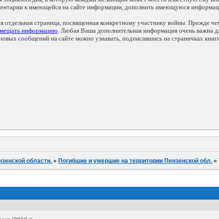
мментарии к имеющейся на сайте информации, дополнить имеющуюся информа
ся отдельная страница, посвященная конкретному участнику войны. Прежде ч
змещать информацию
. Любая Ваша дополнительная информация очень важна дл
овых сообщений на сайте можно узнавать, подписавшись на страничках книг
нзенской области.
»
Погибшие и умершие на территории Пензенской обл.
»