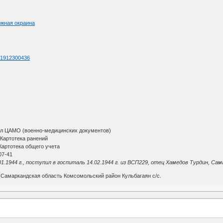
южная окраина
d=1912300436
ал ЦАМО (военно-медицинских документов)
Картотека ранений
артотека общего учета
07-41
01.1944 г., поступил в госпиталь 14.02.1944 г. из ВСП229, отец Хамедов Турдин, Са
 Самаркандская область Комсомольский район Кульбагаян с/с.