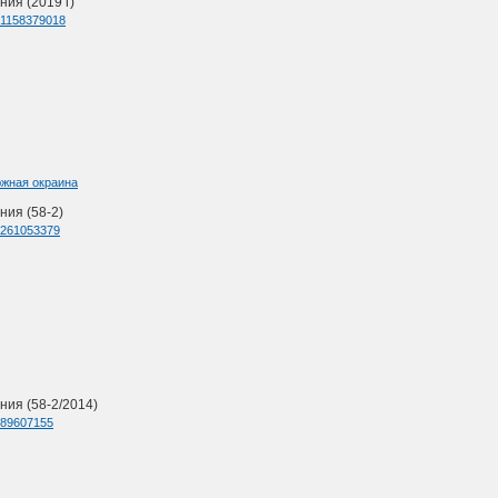
ия (2019 г)
d=1158379018
южная окраина
ния (58-2)
d=261053379
ия (58-2/2014)
d=89607155