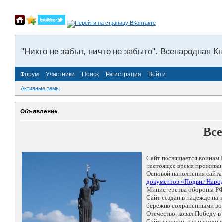
"Никто не забыт, ничто не забыто". Всенародная К
Форум
Участники
Поиск
Регистрация
Войти
Активные темы
Объявление
Все
Сайт посвящается воинам 
настоящее время проживаю
Основой наполнения сайта
документов «Подвиг Народ
Министерства обороны РФ
Сайт создан в надежде на
бережно сохраненными восп
Отечество, ковал Победу 
Сайт задуман, как народн