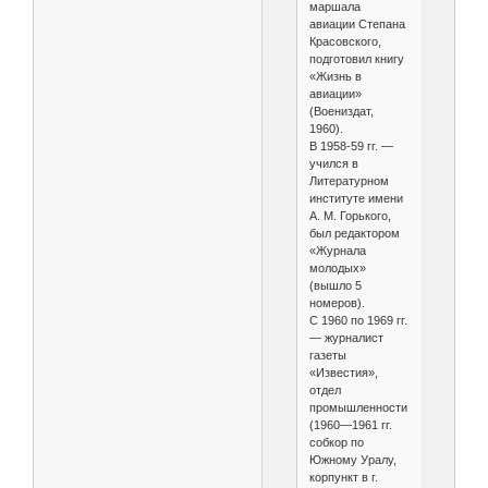
маршала
авиации Степана
Красовского,
подготовил книгу
«Жизнь в
авиации»
(Воениздат,
1960).
В 1958-59 гг. —
учился в
Литературном
институте имени
А. М. Горького,
был редактором
«Журнала
молодых»
(вышло 5
номеров).
С 1960 по 1969 гг.
— журналист
газеты
«Известия»,
отдел
промышленности
(1960—1961 гг.
собкор по
Южному Уралу,
корпункт в г.