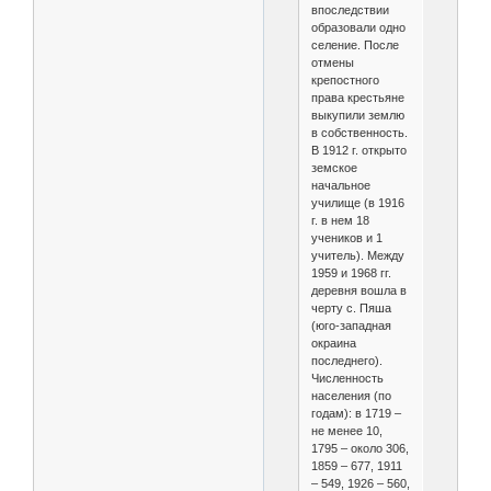
впоследствии
образовали одно
селение. После
отмены
крепостного
права крестьяне
выкупили землю
в собственность.
В 1912 г. открыто
земское
начальное
училище (в 1916
г. в нем 18
учеников и 1
учитель). Между
1959 и 1968 гг.
деревня вошла в
черту с. Пяша
(юго-западная
окраина
последнего).
Численность
населения (по
годам): в 1719 –
не менее 10,
1795 – около 306,
1859 – 677, 1911
– 549, 1926 – 560,