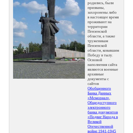
родились, были
призваны,
захоронены либо
в настоящее время
проживают на
территории
Пензенской
области, а также
труженикам
Пензенской
области, ковавшим
Победу в тылу.
Основой
наполнения сайта
являются военные
архивные
документы с
сайтов
Обобщенного
Банка Данных
«Мемориал»
,
Общедоступного
электронного
банка документов
«Подвиг Народа в
Великой
Отечественной
войне 1941-1945