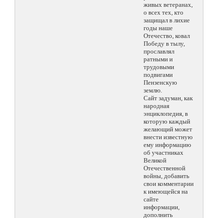
живых ветеранах,
о всех тех, кто
защищал в лихие
годы наше
Отечество, ковал
Победу в тылу,
прославлял
ратными и
трудовыми
подвигами
Пензенскую
землю.
Сайт задуман, как
народная
энциклопедия, в
которую каждый
желающий может
внести известную
ему информацию
об участниках
Великой
Отечественной
войны, добавить
свои комментарии
к имеющейся на
сайте
информации,
дополнить