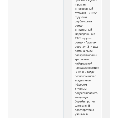
просится в дом»
и роман
«Покорённый
атаман». В 1972
году был
опубликован
роман
«Подземный
меридиан», а в
1973 году —
роман «Горячая
верста». Эти два
романа были
раскритикованы
критиками
либеральной
направленности[5].
В 1960-х годах
познакомился с
академиком
Фёдором
Угловым,
поддерживал его
концепцию
борьбы против
алкоголя. В
соавторстве с
учёным в