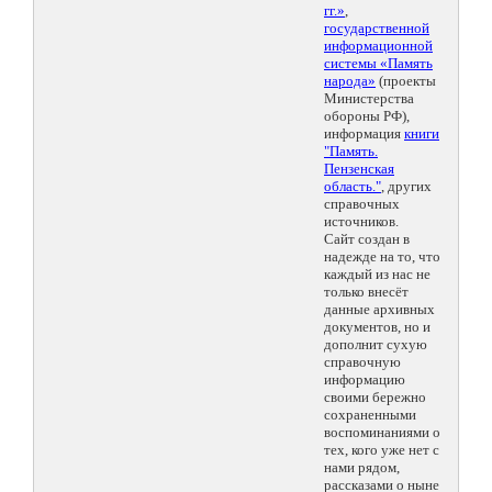
гг.»
,
государственной
информационной
системы «Память
народа»
(проекты
Министерства
обороны РФ),
информация
книги
"Память.
Пензенская
область."
, других
справочных
источников.
Сайт создан в
надежде на то, что
каждый из нас не
только внесёт
данные архивных
документов, но и
дополнит сухую
справочную
информацию
своими бережно
сохраненными
воспоминаниями о
тех, кого уже нет с
нами рядом,
рассказами о ныне