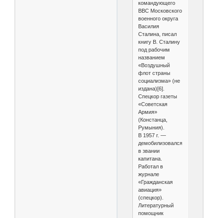
командующего
ВВС Московского
военного округа
Василия
Сталина, писал
книгу В. Сталину
под рабочим
названием
«Воздушный
флот страны
социализма» (не
издана)[6].
Спецкор газеты
«Советская
Армия»
(Констанца,
Румыния).
В 1957 г. —
демобилизовался
в звании
капитана.
Работал в
журнале
«Гражданская
авиация»
(спецкор).
Литературный
помощник