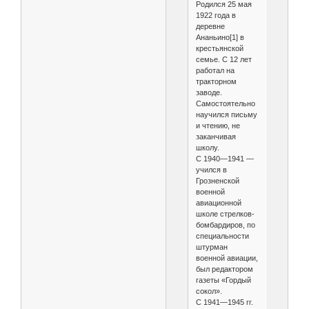
Родился 25 мая
1922 года в
деревне
Ананьино[1] в
крестьянской
семье. С 12 лет
работал на
тракторном
заводе.
Самостоятельно
научился письму
и чтению, не
заканчивая
школу.
С 1940—1941 —
учился в
Грозненской
военной
авиационной
школе стрелков-
бомбардиров, по
специальности
штурман
военной авиации,
был редактором
газеты «Гордый
сокол».
С 1941—1945 гг.