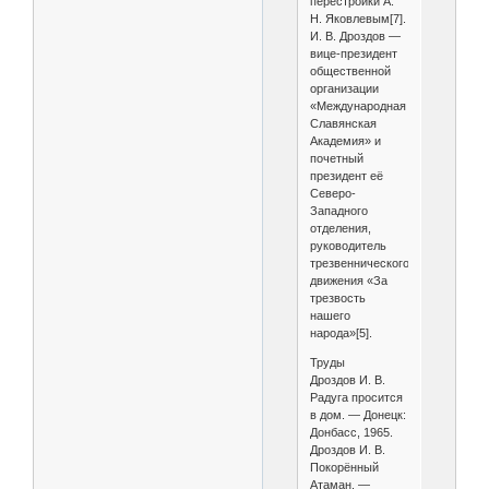
перестройки А.
Н. Яковлевым[7].
И. В. Дроздов —
вице-президент
общественной
организации
«Международная
Славянская
Академия» и
почетный
президент её
Северо-
Западного
отделения,
руководитель
трезвеннического
движения «За
трезвость
нашего
народа»[5].
Труды
Дроздов И. В.
Радуга просится
в дом. — Донецк:
Донбасс, 1965.
Дроздов И. В.
Покорённый
Атаман. —