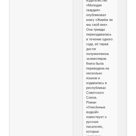
издательстве
«Молодая
гвардия»
опубликовал
книгу «Живём ли
мы свой век».
Она трижды
переиздавалась
в течение одного
года, её тираж
достиг
полумиллиона
экземпляров.
Книга была
переведена на
несколько
языков и
издавалась в
республиках
Советского
Союза.
Роман
«Унесённые
водкой»
повествует о
русских
писателях,
которые