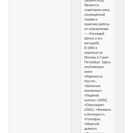
грешного»[5].
Является
соавтором книги,
посвящённой
теории и
практике работы
по отрезвлению
— «Геннадий
Шичко и его
метод»[5].
В 1990-х
переехал из
Москвы в Санкт-
Петербург. Здесь
опубликовал
книги
«Баронесса
Настя»,
«Шальные
миллионы»,
«Ледяная
купель» (2000),
«Оккупация»
(2001), «Филимон
и Антихрист»,
«Голгофа»,
«Морской
дьявол»,