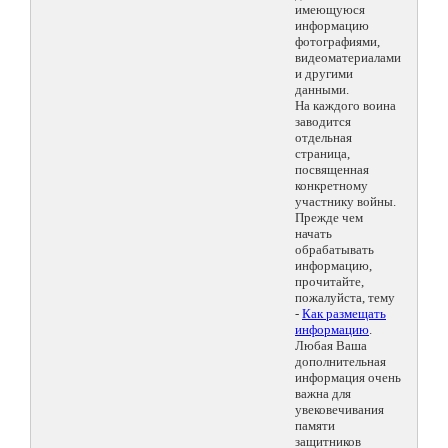
имеющуюся
информацию
фотографиями,
видеоматериалами
и другими
данными.
На каждого воина
заводится
отдельная
страница,
посвященная
конкретному
участнику войны.
Прежде чем
начать
обрабатывать
информацию,
прочитайте,
пожалуйста, тему
-
Как размещать
информацию
.
Любая Ваша
дополнительная
информация очень
важна для
увековечивания
памяти
защитников