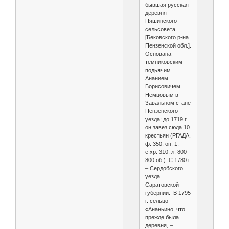
бывшая русская
деревня
Пяшинского
сельсовета
[Бековского р-на
Пензенской обл.].
Основана
темниковским
подьячим
Ананием
Борисовичем
Немцовым в
Завальном стане
Пензенского
уезда; до 1719 г.
он завез сюда 10
крестьян (РГАДА,
ф. 350, оп. 1,
е.хр. 310, л. 800-
800 об.). С 1780 г.
– Сердобского
уезда
Саратовской
губернии. В 1795
г. сельцо
«Ананьино, что
прежде была
деревня, –