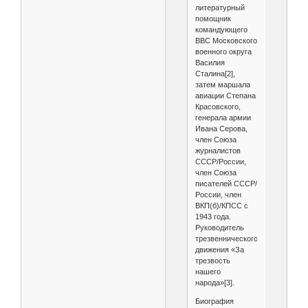
литературный
помощник
командующего
ВВС Московского
военного округа
Василия
Сталина[2],
затем маршала
авиации Степана
Красовского,
генерала армии
Ивана Серова,
член Союза
журналистов
СССР/России,
член Союза
писателей СССР/
России, член
ВКП(б)/КПСС с
1943 года.
Руководитель
трезвеннического
движения «За
трезвость
нашего
народа»[3].
Биография