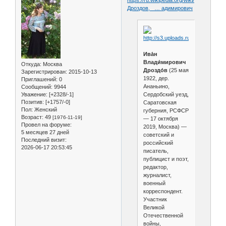
Дроздов,_ … адимирович
Ива́н
Влади́мирович
Откуда:
Москва
Дроздо́в
(25 мая
Зарегистрирован
: 2015-10-13
1922, дер.
Приглашений:
0
Ананьино,
Сообщений:
9944
Уважение:
[+2328/-1]
Сердобский уезд,
Позитив:
[+1757/-0]
Саратовская
Пол:
Женский
губерния, РСФСР
Возраст:
49
[1976-11-19]
— 17 октября
Провел на форуме:
2019, Москва) —
5 месяцев 27 дней
советский и
Последний визит:
российский
2026-06-17 20:53:45
писатель,
публицист и поэт,
редактор,
журналист,
военный
корреспондент.
Участник
Великой
Отечественной
войны,