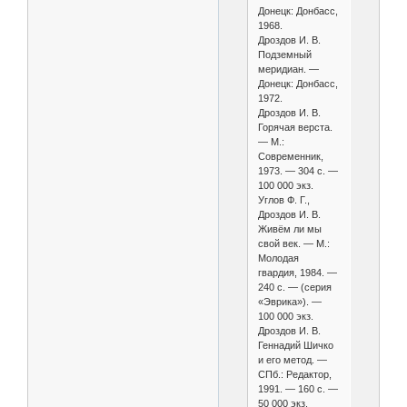
Донецк: Донбасс,
1968.
Дроздов И. В.
Подземный
меридиан. —
Донецк: Донбасс,
1972.
Дроздов И. В.
Горячая верста.
— М.:
Современник,
1973. — 304 с. —
100 000 экз.
Углов Ф. Г.,
Дроздов И. В.
Живём ли мы
свой век. — М.:
Молодая
гвардия, 1984. —
240 с. — (серия
«Эврика»). —
100 000 экз.
Дроздов И. В.
Геннадий Шичко
и его метод. —
СПб.: Редактор,
1991. — 160 с. —
50 000 экз.