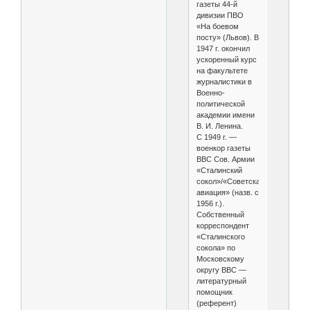
газеты 44-й
дивизии ПВО
«На боевом
посту» (Львов). В
1947 г. окончил
ускоренный курс
на факультете
журналистики в
Военно-
политической
академии имени
В. И. Ленина.
С 1949 г. —
военкор газеты
ВВС Сов. Армии
«Сталинский
сокол»/«Советская
авиация» (назв. с
1956 г.).
Собственный
корреспондент
«Сталинского
сокола» по
Московскому
округу ВВС —
литературный
помощник
(референт)