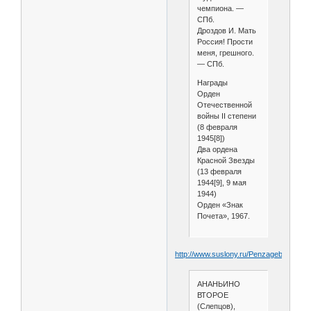
чемпиона. —
СПб.
Дроздов И. Мать
Россия! Прости
меня, грешного.
— СПб.
Награды
Орден
Отечественной
войны II степени
(8 февраля
1945[8])
Два ордена
Красной Звезды
(13 февраля
1944[9], 9 мая
1944)
Орден «Знак
Почета», 1967.
http://www.suslony.ru/Penzagebiet/beko
АНАНЬИНО
ВТОРОЕ
(Слепцов),