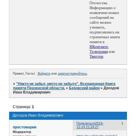
Отечества.
Информацию о
появлении новых
сообщений на
сайте можно
узнавать,
подписавшись на
страничках книги
памяти в
ВКонтакте
,
Телеграмм
или
Твиттер
.
Привет, Гость!
Войдите
или
зарегистрируйтесь
.
»
"Никто не забыт, ничто не забыто". Всенародная Книга
памяти Пензенской области.
»
Бековский район
»
Дроздов
Иван Владимирович
Страница:
1
Дроздов Иван Владимирович
Поделиться
2019-
1
простомария
12-24 21:24:27
Модератор
https://ru.wikipedia.org/wiki/