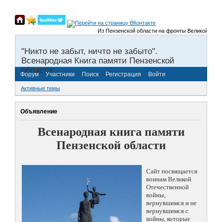
Из Пензенской области на фронты Великой Отечестве
"Никто не забыт, ничто не забыто".
Всенародная Книга памяти Пензенской
области.
Форум
Участники
Поиск
Регистрация
Войти
Активные темы
Объявление
Всенародная книга памяти
Пензенской области
Сайт посвящается
воинам Великой
Отечественной
войны,
вернувшимся и не
вернувшимся с
войны, которые