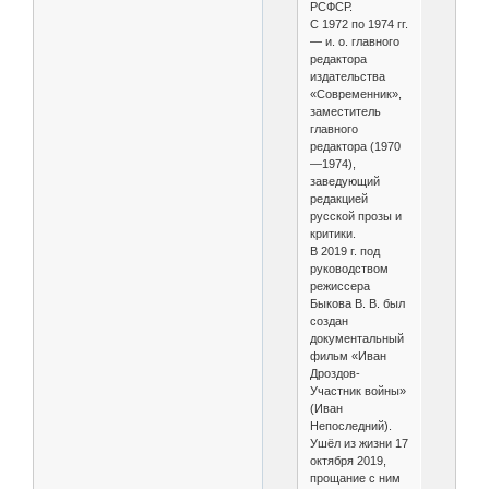
РСФСР.
С 1972 по 1974 гг.
— и. о. главного
редактора
издательства
«Современник»,
заместитель
главного
редактора (1970
—1974),
заведующий
редакцией
русской прозы и
критики.
В 2019 г. под
руководством
режиссера
Быкова В. В. был
создан
документальный
фильм «Иван
Дроздов-
Участник войны»
(Иван
Непоследний).
Ушёл из жизни 17
октября 2019,
прощание с ним