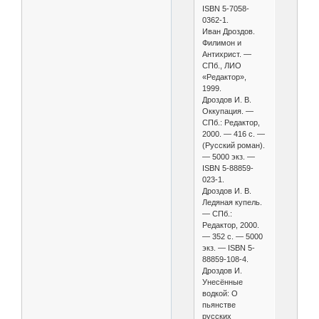
ISBN 5-7058-
0362-1.
Иван Дроздов.
Филимон и
Антихрист. —
СПб., ЛИО
«Редактор»,
1999.
Дроздов И. В.
Оккупация. —
СПб.: Редактор,
2000. — 416 с. —
(Русский роман).
— 5000 экз. —
ISBN 5-88859-
023-1.
Дроздов И. В.
Ледяная купель.
— СПб.:
Редактор, 2000.
— 352 с. — 5000
экз. — ISBN 5-
88859-108-4.
Дроздов И.
Унесённые
водкой: О
пьянстве
русских