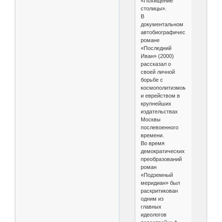
«Похищение
столицы».
В
документальном
автобиографическом
романе
«Последний
Иван» (2000)
рассказал о
своей личной
борьбе с
космополитизмом
и еврейством в
крупнейших
издательствах
Москвы
послевоенного
времени.
Во время
демократических
преобразований
роман
«Подземный
меридиан» был
раскритикован
одним из
главных
идеологов