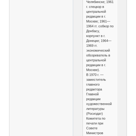
Челябинске; 1961
г. спецкор в
центральной
редакции в г.
Москве; 1961—
1964 гг. собкор по
Донбасу,
корпункт в г.
Донецке; 1964—
1969 гг.
экономический
обозреватель в
центральной
редакции в г.
Москве).
В 1970 г. —
заместитель
главного
редактора
Главной
редакции
художественной
литературы
(Росиздат)
Комитета по
печати при
Совете
Министров