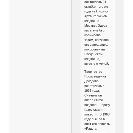
состоялось 21
октября того же
года на Николо-
Архангельском
кладбище
Москвы. Здесь
писатель был
кремирован,
затем, согласно
его завещанию,
похоронен на
Введенском
кладбище,
вместе с женой.
Творчество
Произведения
Дроздова
печатались с
1936 года.
Сначала он
писал стихи,
позднее — прозу
(рассказы и
повести). В 1968
году вышла в
свет его повесть
«Радуга