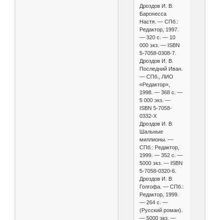
Дроздов И. В.
Баронесса
Настя. — СПб.:
Редактор, 1997.
— 320 с. — 10
000 экз. — ISBN
5-7058-0308-7.
Дроздов И. В.
Последний Иван.
— СПб., ЛИО
«Редактор»,
1998. — 368 с. —
5 000 экз. —
ISBN 5-7058-
0332-X
Дроздов И. В.
Шальные
миллионы. —
СПб.: Редактор,
1999. — 352 с. —
5000 экз. — ISBN
5-7058-0320-6.
Дроздов И. В.
Голгофа. — СПб.:
Редактор, 1999.
— 264 с. —
(Русский роман).
— 5000 экз. —