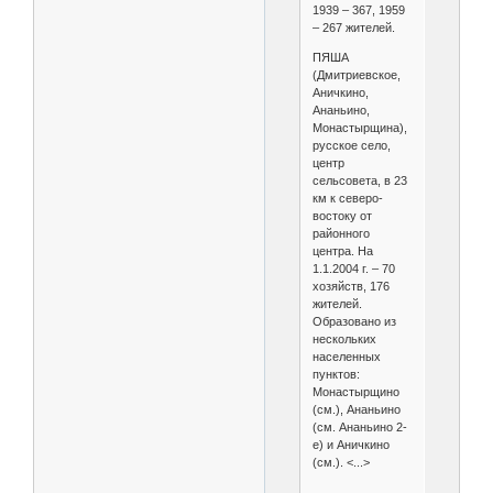
1939 – 367, 1959
– 267 жителей.
ПЯША
(Дмитриевское,
Аничкино,
Ананьино,
Монастырщина),
русское село,
центр
сельсовета, в 23
км к северо-
востоку от
районного
центра. На
1.1.2004 г. – 70
хозяйств, 176
жителей.
Образовано из
нескольких
населенных
пунктов:
Монастырщино
(см.), Ананьино
(см. Ананьино 2-
е) и Аничкино
(см.). <...>