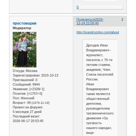
0
Поделиться
2019-
2
простомария
12-24 22:00:40
Модератор
http://ivandrozdov.com/about
Дроздов Иван
Владимирович–
журналист,
писатель с 76-ти
летним стажем,
академик, Член
Откуда:
Москва
Союза писателей
Зарегистрирован
: 2015-10-13
России.
Приглашений:
0
Иван
Сообщений:
9944
Уважение:
[+2328/-1]
Владимирович
Позитив:
[+1757/-0]
также является
Пол:
Женский
общественный
Возраст:
49
[1976-11-19]
деятелем,
Провел на форуме:
руководителем
5 месяцев 27 дней
трезвеннического
Последний визит:
движения «За
2026-06-17 20:53:45
трезвость
нашего народа»,
вице-