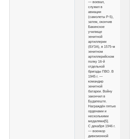
— воевал,
служил в
авиации
(самолеты Р-5),
затем, окончив
Бакинское
училище
зенитной
артиллерии
(БУЗА), в 1575-м
зенитном
артиллерийском
полку 16-й
отдельной
бригады ПВО. В
1945 г. —
командир
зенитной
батареи. Войну
закончил в
Будапеште.
Награждён пятью
орденами и
несколькими
медалями[5].
С декабря 1946 г.
— военкор
дивизионной