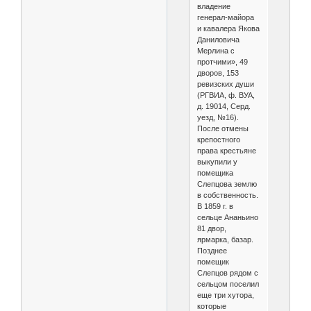
владение
генерал-майора
и кавалера Якова
Даниловича
Мерлина с
протчими», 49
дворов, 153
ревизских души
(РГВИА, ф. ВУА,
д. 19014, Серд.
уезд, №16).
После отмены
крепостного
права крестьяне
выкупили у
помещика
Слепцова землю
в собственность.
В 1859 г. в
сельце Ананьино
81 двор,
ярмарка, базар.
Позднее
помещик
Слепцов рядом с
сельцом поселил
еще три хутора,
которые