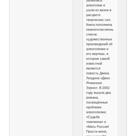
увлеклись
алкоголем и
ушли из жизни в
расцвете
творческих сил.
Книга пополнила
немногочисленный
список
художественных
произведений об
алкоголизме и
его жертвах, в
котором самой
известной
является
повесть Джека
Лондона «Джон
Ячменное
Зерно». В 2002
году вышли два
романа,
посвящённые
проблеме
алкоголизма:
«Судьба
чемпиона» и
«Мать Россия!
Прости меня,