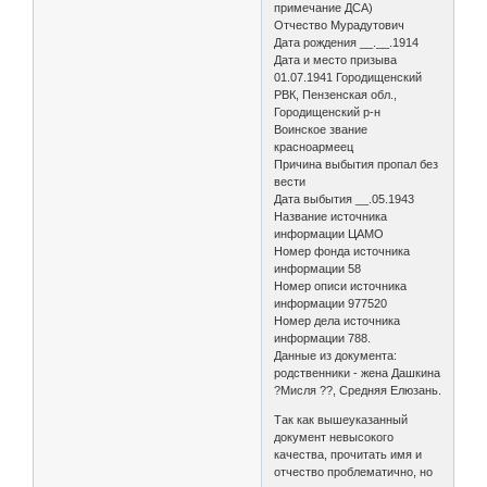
примечание ДСА)
Отчество Мурадутович
Дата рождения __.__.1914
Дата и место призыва
01.07.1941 Городищенский
РВК, Пензенская обл.,
Городищенский р-н
Воинское звание
красноармеец
Причина выбытия пропал без
вести
Дата выбытия __.05.1943
Название источника
информации ЦАМО
Номер фонда источника
информации 58
Номер описи источника
информации 977520
Номер дела источника
информации 788.
Данные из документа:
родственники - жена Дашкина
?Мисля ??, Средняя Елюзань.
Так как вышеуказанный
документ невысокого
качества, прочитать имя и
отчество проблематично, но