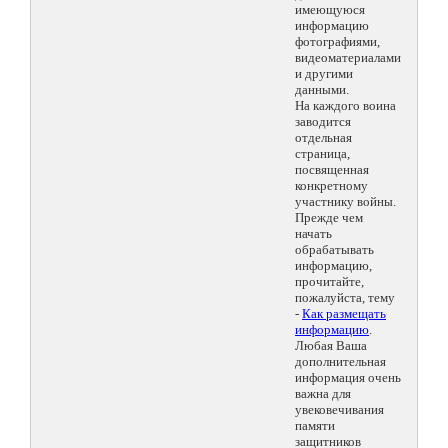
имеющуюся
информацию
фотографиями,
видеоматериалами
и другими
данными.
На каждого воина
заводится
отдельная
страница,
посвященная
конкретному
участнику войны.
Прежде чем
начать
обрабатывать
информацию,
прочитайте,
пожалуйста, тему
-
Как размещать
информацию
.
Любая Ваша
дополнительная
информация очень
важна для
увековечивания
памяти
защитников