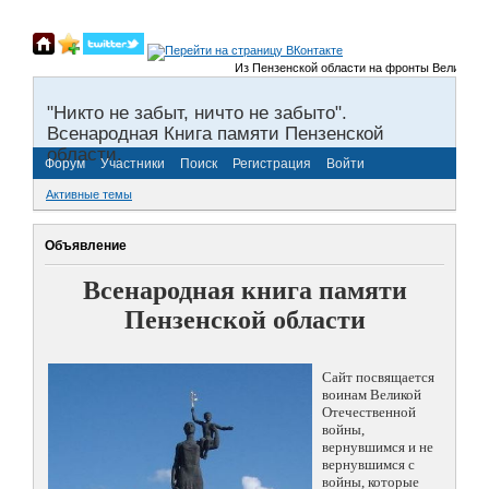
Из Пензенской области на фронты Великой Оте
"Никто не забыт, ничто не забыто".
Всенародная Книга памяти Пензенской
области.
Форум
Участники
Поиск
Регистрация
Войти
Активные темы
Объявление
Всенародная книга памяти
Пензенской области
Сайт посвящается
воинам Великой
Отечественной
войны,
вернувшимся и не
вернувшимся с
войны, которые