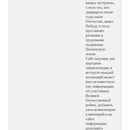
живых ветеранах,
о всех тех, кто
защищал в лихие
годы наше
Отечество, ковал
Победу в тылу,
прославлял
ратными и
трудовыми
подвигами
Пензенскую
землю.
Сайт задуман, как
народная
энциклопедия, в
которую каждый
желающий может
внести известную
ему информацию
об участниках
Великой
Отечественной
войны, добавить
свои комментарии
к имеющейся на
сайте
информации,
дополнить