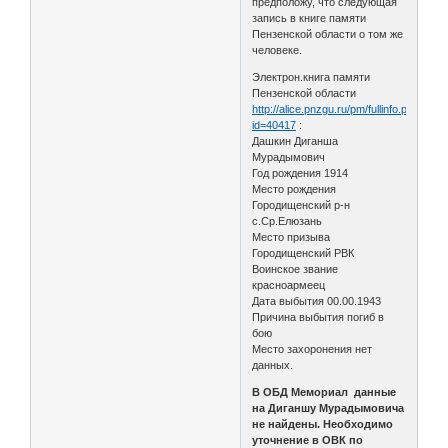
предположу, что следующая
запись в книге памяти
Пензенской области о том же
человеке.
Электрон.книга памяти
Пензенской области
http://alice.pnzgu.ru/pm/fullinfo.php?
id=40417
:
Дашкин Диганша
Мурадымович
Год рождения 1914
Место рождения
Городищенский р-н
с.Ср.Елюзань
Место призыва
Городищенский РВК
Воинское звание
красноармеец
Дата выбытия 00.00.1943
Причина выбытия погиб в
бою
Место захоронения нет
данных.
В ОБД Мемориал данные
на Диганшу Мурадымовича
не найдены. Необходимо
уточнение в ОВК по