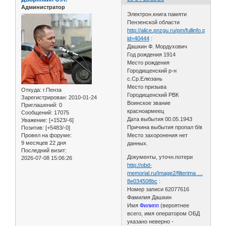
Администратор
Электрон.книга памяти
Пензенской области
http://alice.pnzgu.ru/pm/fullinfo.php?
id=40444
:
Дашкин Ф. Мордухович
Год рождения 1914
Место рождения
Городищенский р-н
с.Ср.Елюзань
Место призыва
Откуда:
г.Пенза
Городищенский РВК
Зарегистрирован
: 2010-01-24
Воинское звание
Приглашений:
0
красноармеец
Сообщений:
17075
Дата выбытия 00.05.1943
Уважение:
[+1523/-6]
Причина выбытия пропал б/в
Позитив:
[+5483/-0]
Провел на форуме:
Место захоронения нет
9 месяцев 22 дня
данных.
Последний визит:
Документы, уточн.потери
2026-07-08 15:06:26
http://obd-
memorial.ru/Image2/filterima …
8e034508bc
:
Номер записи 62077616
Фамилия Дашкин
Имя
Филипп
(вероятнее
всего, имя оператором ОБД
указано неверно -