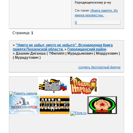
Городищенскому р-ну
См.также
>Книга памяти. Их
имена неизвестны.
.
0
Страница:
1
»
"Никто не забыт, ничто не забыто". Всенародная Книга
памяти Пензенской области.
»
Городищенский район
»
Дашкин Диганша ( ?Филипп ) Мурадымович ( Мордухович )
( Мурадутович )
создать бесплатный форум