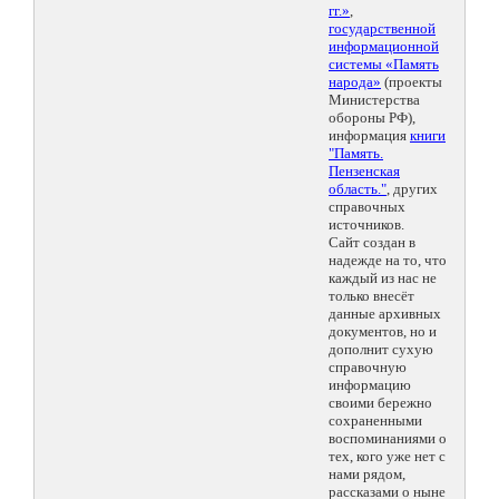
гг.»
,
государственной
информационной
системы «Память
народа»
(проекты
Министерства
обороны РФ),
информация
книги
"Память.
Пензенская
область."
, других
справочных
источников.
Сайт создан в
надежде на то, что
каждый из нас не
только внесёт
данные архивных
документов, но и
дополнит сухую
справочную
информацию
своими бережно
сохраненными
воспоминаниями о
тех, кого уже нет с
нами рядом,
рассказами о ныне