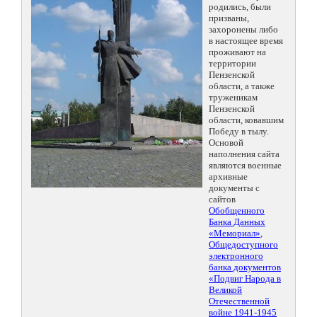
родились, были
призваны,
захоронены либо
в настоящее время
проживают на
территории
Пензенской
области, а также
труженикам
Пензенской
области, ковавшим
Победу в тылу.
Основой
наполнения сайта
являются военные
архивные
документы с
сайтов
Обобщенного
Банка Данных
«Мемориал»
,
Общедоступного
электронного
банка документов
«Подвиг Народа в
Великой
Отечественной
войне 1941-1945