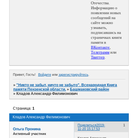
Отечества.
Информацию о
появлении новых
сообщений на
сайте можно
узнавать,
подписавшись на
страничках книги
памяти в
ВКонтакте
,
Телеграмм
или
Твиттер
.
Привет, Гость!
Войдите
или
зарегистрируйтесь
.
»
"Никто не забыт, ничто не забыто". Всенародная Книга
памяти Пензенской области.
»
Башмаковский район
»
Кладов Александр Филимонович
Страница:
1
Кладов Александр Филимонович
Поделиться
2019-
1
Ольга Пронина
11-20 15:17:53
Активный участник
Кладов Александр