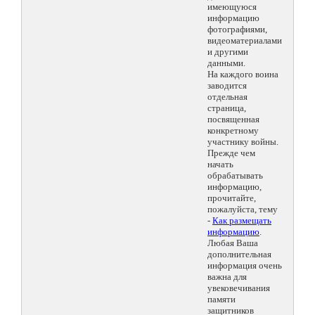
имеющуюся
информацию
фотографиями,
видеоматериалами
и другими
данными.
На каждого воина
заводится
отдельная
страница,
посвященная
конкретному
участнику войны.
Прежде чем
начать
обрабатывать
информацию,
прочитайте,
пожалуйста, тему
-
Как размещать
информацию
.
Любая Ваша
дополнительная
информация очень
важна для
увековечивания
памяти
защитников