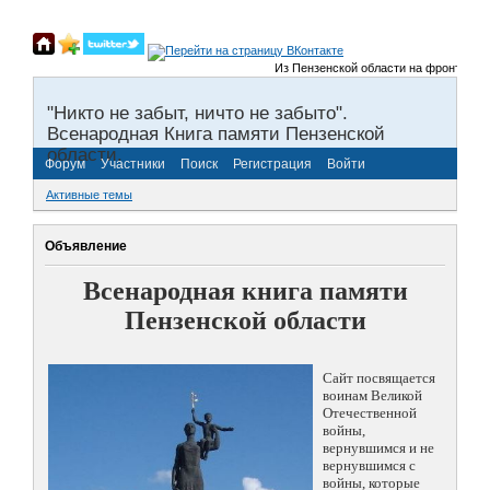
Из Пензенской области на фронты Вели
"Никто не забыт, ничто не забыто".
Всенародная Книга памяти Пензенской
области.
Форум
Участники
Поиск
Регистрация
Войти
Активные темы
Объявление
Всенародная книга памяти
Пензенской области
Сайт посвящается
воинам Великой
Отечественной
войны,
вернувшимся и не
вернувшимся с
войны, которые