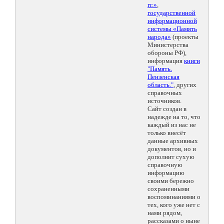
гг.»
,
государственной
информационной
системы «Память
народа»
(проекты
Министерства
обороны РФ),
информация
книги
"Память.
Пензенская
область."
, других
справочных
источников.
Сайт создан в
надежде на то, что
каждый из нас не
только внесёт
данные архивных
документов, но и
дополнит сухую
справочную
информацию
своими бережно
сохраненными
воспоминаниями о
тех, кого уже нет с
нами рядом,
рассказами о ныне