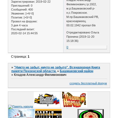
Зарегистрирован
: 2019-02-22
Филимонович,г.р.1922,
Приглашений:
0
м.р.Башмаковский р-
Сообщений:
400
н,с.Покровское.
Уважение:
[+4/-0]
М.пр.Башмаковский РВ,
Позитив:
[+0/-0]
красноармеец.
Провел на форуме:
3 дня 4 часа
00.02.1942 пропал б/в
Последний визит:
Отредактировано Ольга
2020-02-14 15:44:55
Пронина (2019-11-20
15:18:36)
0
Страница:
1
»
"Никто не забыт, ничто не забыто". Всенародная Книга
памяти Пензенской области.
»
Башмаковский район
»
Кладов Александр Филимонович
создать бесплатный форум