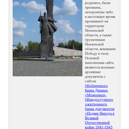
родились, были
призваны,
захоронены либо
в настоящее время
проживают на
территории
Пензенской
области, а также
труженикам
Пензенской
области, ковавшим
Победу в тылу.
Основой
наполнения сайта
являются военные
архивные
документы с
сайтов
Обобщенного
Банка Данных
«Мемориал»
,
Общедоступного
электронного
банка документов
«Подвиг Народа в
Великой
Отечественной
войне 1941-1945