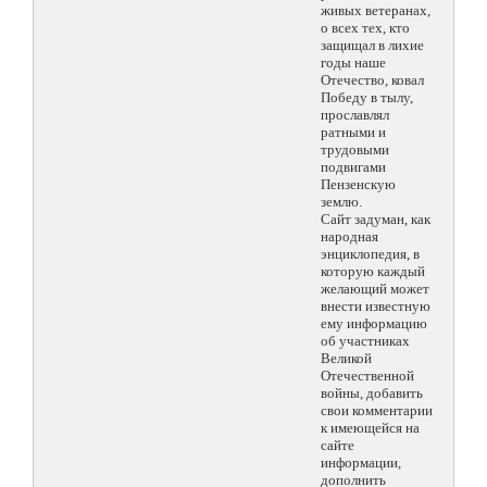
живых ветеранах,
о всех тех, кто
защищал в лихие
годы наше
Отечество, ковал
Победу в тылу,
прославлял
ратными и
трудовыми
подвигами
Пензенскую
землю.
Сайт задуман, как
народная
энциклопедия, в
которую каждый
желающий может
внести известную
ему информацию
об участниках
Великой
Отечественной
войны, добавить
свои комментарии
к имеющейся на
сайте
информации,
дополнить