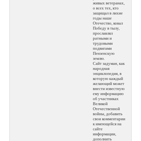
живых ветеранах,
о всех тех, кто
защищал в лихие
годы наше
Отечество, ковал
Победу в тылу,
прославлял
ратными и
трудовыми
подвигами
Пензенскую
землю.
Сайт задуман, как
народная
энциклопедия, в
которую каждый
желающий может
внести известную
ему информацию
об участниках
Великой
Отечественной
войны, добавить
свои комментарии
к имеющейся на
сайте
информации,
дополнить