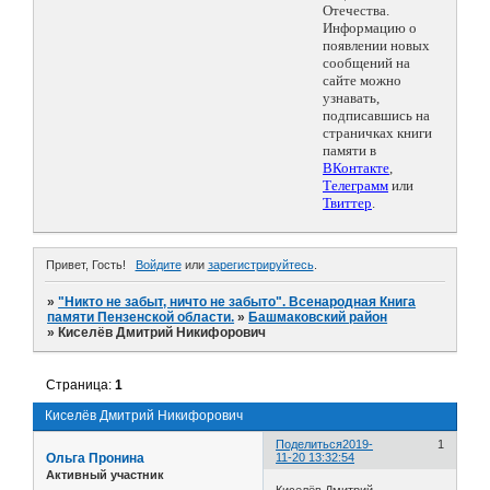
Отечества.
Информацию о
появлении новых
сообщений на
сайте можно
узнавать,
подписавшись на
страничках книги
памяти в
ВКонтакте
,
Телеграмм
или
Твиттер
.
Привет, Гость!
Войдите
или
зарегистрируйтесь
.
»
"Никто не забыт, ничто не забыто". Всенародная Книга
памяти Пензенской области.
»
Башмаковский район
»
Киселёв Дмитрий Никифорович
Страница:
1
Киселёв Дмитрий Никифорович
Поделиться
2019-
1
Ольга Пронина
11-20 13:32:54
Активный участник
Киселёв Дмитрий