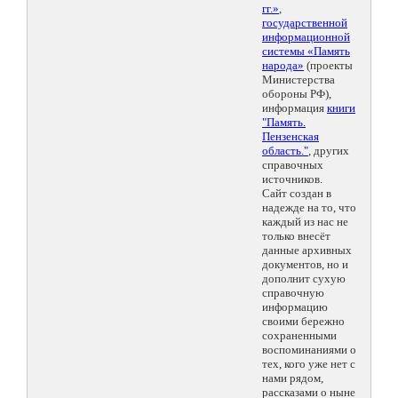
гг.»
,
государственной
информационной
системы «Память
народа»
(проекты
Министерства
обороны РФ),
информация
книги
"Память.
Пензенская
область."
, других
справочных
источников.
Сайт создан в
надежде на то, что
каждый из нас не
только внесёт
данные архивных
документов, но и
дополнит сухую
справочную
информацию
своими бережно
сохраненными
воспоминаниями о
тех, кого уже нет с
нами рядом,
рассказами о ныне