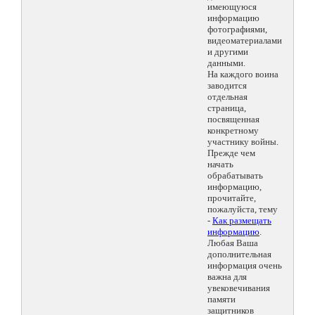
имеющуюся
информацию
фотографиями,
видеоматериалами
и другими
данными.
На каждого воина
заводится
отдельная
страница,
посвященная
конкретному
участнику войны.
Прежде чем
начать
обрабатывать
информацию,
прочитайте,
пожалуйста, тему
-
Как размещать
информацию
.
Любая Ваша
дополнительная
информация очень
важна для
увековечивания
памяти
защитников