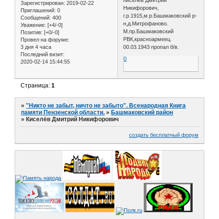
Зарегистрирован
: 2019-02-22
Никифорович,
Приглашений:
0
г.р.1915,м.р.Башмаковский р-
Сообщений:
400
н,д.Митрофаново.
Уважение:
[+4/-0]
М.пр.Башмаковский
Позитив:
[+0/-0]
РВК,красноармеец.
Провел на форуме:
3 дня 4 часа
00.03.1943 пропал б/в.
Последний визит:
0
2020-02-14 15:44:55
Страница:
1
»
"Никто не забыт, ничто не забыто". Всенародная Книга
памяти Пензенской области.
»
Башмаковский район
»
Киселёв Дмитрий Никифорович
создать бесплатный форум