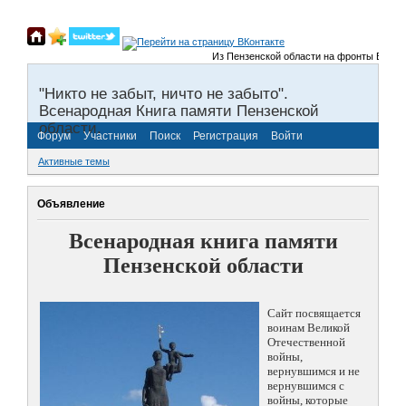
Из Пензенской области на фронты Великой 
"Никто не забыт, ничто не забыто".
Всенародная Книга памяти Пензенской
области.
Форум
Участники
Поиск
Регистрация
Войти
Активные темы
Объявление
Всенародная книга памяти
Пензенской области
Сайт посвящается
воинам Великой
Отечественной
войны,
вернувшимся и не
вернувшимся с
войны, которые