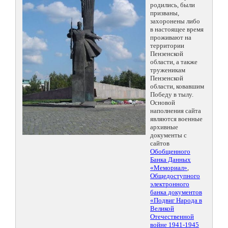
родились, были
призваны,
захоронены либо
в настоящее время
проживают на
территории
Пензенской
области, а также
труженикам
Пензенской
области, ковавшим
Победу в тылу.
Основой
наполнения сайта
являются военные
архивные
документы с
сайтов
Обобщенного
Банка Данных
«Мемориал»
,
Общедоступного
электронного
банка документов
«Подвиг Народа в
Великой
Отечественной
войне 1941-1945