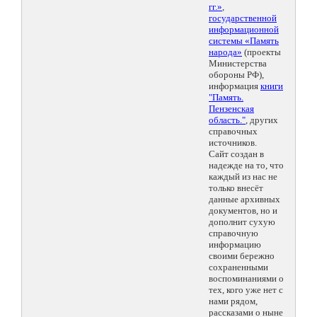
гг.»
,
государственной
информационной
системы «Память
народа»
(проекты
Министерства
обороны РФ),
информация
книги
"Память.
Пензенская
область."
, других
справочных
источников.
Сайт создан в
надежде на то, что
каждый из нас не
только внесёт
данные архивных
документов, но и
дополнит сухую
справочную
информацию
своими бережно
сохраненными
воспоминаниями о
тех, кого уже нет с
нами рядом,
рассказами о ныне