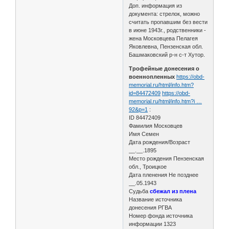
Доп. информация из
документа: стрелок, можно
считать пропавшим без вести
в июне 1943г., родственники -
жена Московцева Пелагея
Яковлевна, Пензенская обл.
Башмаковский р-н с-т Хутор.
Трофейные донесения о
военнопленных
https://obd-
memorial.ru/html/info.htm?
id=84472409
https://obd-
memorial.ru/html/info.htm?i …
92&p=1
:
ID 84472409
Фамилия Московцев
Имя Семен
Дата рождения/Возраст
__.__.1895
Место рождения Пензенская
обл., Троицкое
Дата пленения Не позднее
__.05.1943
Судьба
сбежал из плена
Название источника
донесения РГВА
Номер фонда источника
информации 1323