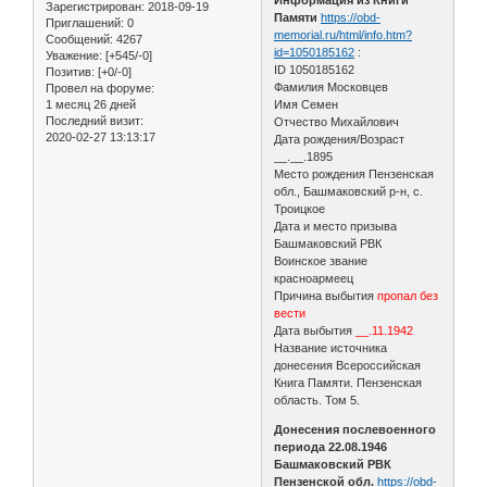
Зарегистрирован
: 2018-09-19
Памяти
https://obd-
Приглашений:
0
memorial.ru/html/info.htm?
Сообщений:
4267
id=1050185162
:
Уважение:
[+545/-0]
ID 1050185162
Позитив:
[+0/-0]
Фамилия Московцев
Провел на форуме:
1 месяц 26 дней
Имя Семен
Последний визит:
Отчество Михайлович
2020-02-27 13:13:17
Дата рождения/Возраст
__.__.1895
Место рождения Пензенская
обл., Башмаковский р-н, с.
Троицкое
Дата и место призыва
Башмаковский РВК
Воинское звание
красноармеец
Причина выбытия
пропал без
вести
Дата выбытия
__.11.1942
Название источника
донесения Всероссийская
Книга Памяти. Пензенская
область. Том 5.
Донесения послевоенного
периода 22.08.1946
Башмаковский РВК
Пензенской обл.
https://obd-