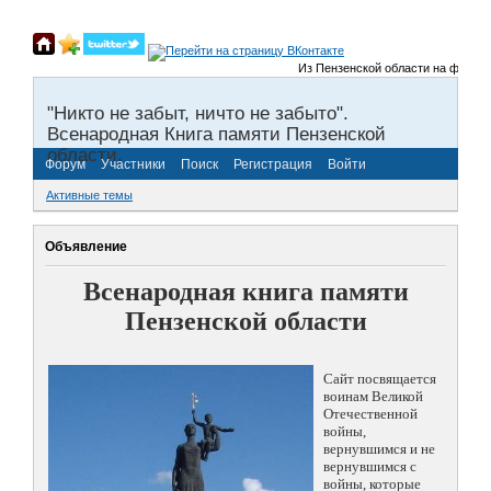
Из Пензенской области на фронты В
"Никто не забыт, ничто не забыто".
Всенародная Книга памяти Пензенской
области.
Форум
Участники
Поиск
Регистрация
Войти
Активные темы
Объявление
Всенародная книга памяти
Пензенской области
Сайт посвящается
воинам Великой
Отечественной
войны,
вернувшимся и не
вернувшимся с
войны, которые