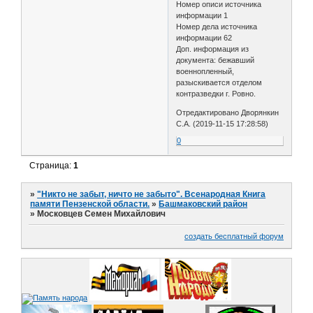
Номер описи источника
информации 1
Номер дела источника
информации 62
Доп. информация из
документа: бежавший
военнопленный,
разыскивается отделом
контразведки г. Ровно.
Отредактировано Дворянкин
С.А. (2019-11-15 17:28:58)
0
Страница:
1
»
"Никто не забыт, ничто не забыто". Всенародная Книга
памяти Пензенской области.
»
Башмаковский район
»
Московцев Семен Михайлович
создать бесплатный форум