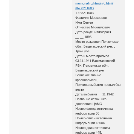
memorial.ru/html/info.htm?
id=58211603
:
ID 58211603
Фамилия Московцев
Имя Семен
Отчество Михайлович
Дата рождения/Возраст
__.__.1895
Место рождения Пензенская
обл., Башмаковский р-н, с.
Троицкое
Дата и место призыва
03.11.1941 Башмаковский
РВК, Пензенская обл.,
Башмаковский р-н
Воинское звание
красноармеец
Причина выбытия пропал без
вести
Дата выбытия __.11.1942
Название источника
донесения ЦАМО
Номер фонда источника
информации 58
Номер описи источника
информации 18004
Номер дела источника
информации 445.