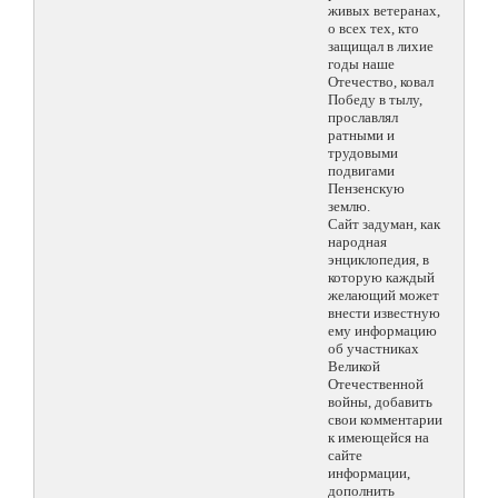
живых ветеранах,
о всех тех, кто
защищал в лихие
годы наше
Отечество, ковал
Победу в тылу,
прославлял
ратными и
трудовыми
подвигами
Пензенскую
землю.
Сайт задуман, как
народная
энциклопедия, в
которую каждый
желающий может
внести известную
ему информацию
об участниках
Великой
Отечественной
войны, добавить
свои комментарии
к имеющейся на
сайте
информации,
дополнить