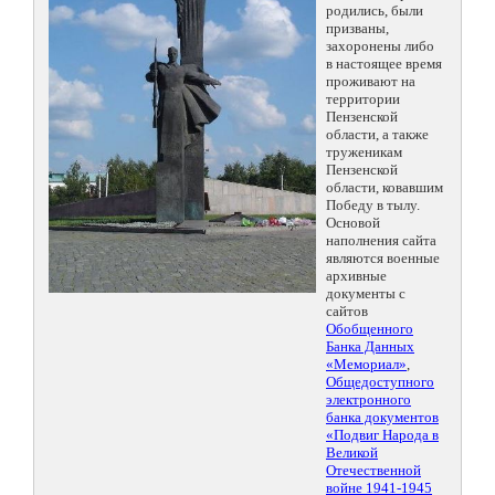
родились, были
призваны,
захоронены либо
в настоящее время
проживают на
территории
Пензенской
области, а также
труженикам
Пензенской
области, ковавшим
Победу в тылу.
Основой
наполнения сайта
являются военные
архивные
документы с
сайтов
Обобщенного
Банка Данных
«Мемориал»
,
Общедоступного
электронного
банка документов
«Подвиг Народа в
Великой
Отечественной
войне 1941-1945