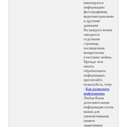
имеющуюся
информацию
фотографиями,
видеоматериалами
и другими
данными.
На каждого воина
заводится
отдельная
страница,
посвященная
конкретному
участнику войны.
Прежде чем
начать
обрабатывать
информацию,
прочитайте,
пожалуйста, тему
-
Как размещать
информацию
.
Любая Ваша
дополнительная
информация очень
важна для
увековечивания
памяти
защитников