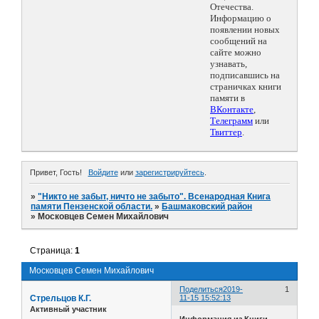
Отечества.
Информацию о
появлении новых
сообщений на
сайте можно
узнавать,
подписавшись на
страничках книги
памяти в
ВКонтакте
,
Телеграмм
или
Твиттер
.
Привет, Гость!
Войдите
или
зарегистрируйтесь
.
»
"Никто не забыт, ничто не забыто". Всенародная Книга
памяти Пензенской области.
»
Башмаковский район
»
Московцев Семен Михайлович
Страница:
1
Московцев Семен Михайлович
Поделиться
2019-
1
Стрельцов К.Г.
11-15 15:52:13
Активный участник
Информация из Книги