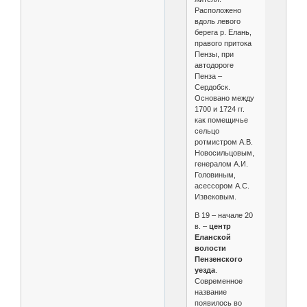
Расположено
вдоль левого
берега р. Елань,
правого притока
Пензы, при
автодороге
Пенза –
Сердобск.
Основано между
1700 и 1724 гг.
как помещичье
сельцо
ротмистром А.В.
Новосильцовым,
генералом А.И.
Головиным,
асессором А.С.
Извековым.
В 19 – начале 20
в. –
центр
Еланской
волости
Пензенского
уезда
.
Современное
название
появилось во