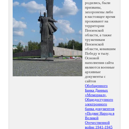
родились, были
призваны,
захоронены либо
в настоящее время
проживают на
территории
Пензенской
области, а также
труженикам
Пензенской
области, ковавшим
Победу в тылу.
Основой
наполнения сайта
являются военные
архивные
документы с
сайтов
Обобщенного
Банка Данных
«Мемориал»
,
Общедоступного
электронного
банка документов
«Подвиг Народа в
Великой
Отечественной
войне 1941-1945