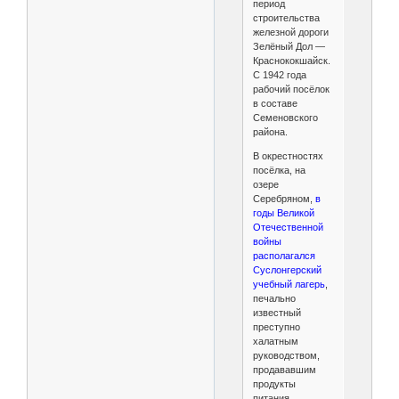
период
строительства
железной дороги
Зелёный Дол —
Краснококшайск.
С 1942 года
рабочий посёлок
в составе
Семеновского
района.
В окрестностях
посёлка, на
озере
Серебряном,
в
годы Великой
Отечественной
войны
располагался
Суслонгерский
учебный лагерь
,
печально
известный
преступно
халатным
руководством,
продававшим
продукты
питания,