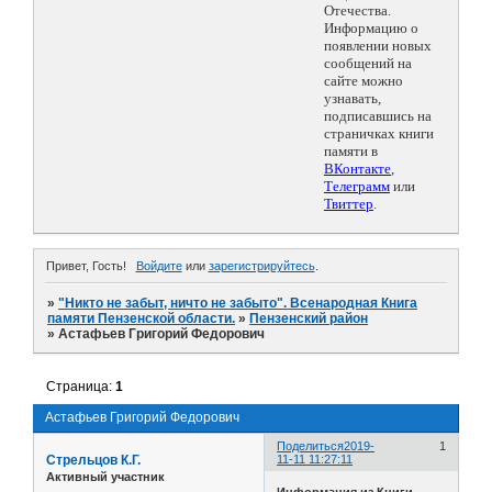
Отечества.
Информацию о
появлении новых
сообщений на
сайте можно
узнавать,
подписавшись на
страничках книги
памяти в
ВКонтакте
,
Телеграмм
или
Твиттер
.
Привет, Гость!
Войдите
или
зарегистрируйтесь
.
»
"Никто не забыт, ничто не забыто". Всенародная Книга
памяти Пензенской области.
»
Пензенский район
»
Астафьев Григорий Федорович
Страница:
1
Астафьев Григорий Федорович
Поделиться
2019-
1
Стрельцов К.Г.
11-11 11:27:11
Активный участник
Информация из Книги