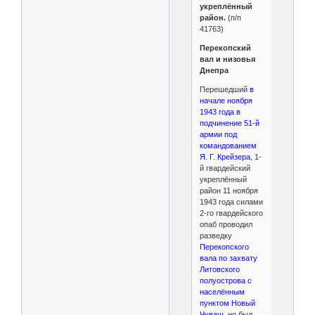
укреплённый
район.
(п/п
41763)
Перекопский
вал и низовья
Днепра
Перешедший
в
начале ноября
1943 года в
подчинение 51-й
армии под
командованием
Я. Г. Крейзера
, 1-
й гвардейский
укреплённый
район 11 ноября
1943 года силами
2-го гвардейского
опаб проводил
разведку
Перекопского
вала по захвату
Литовского
полуострова с
населённым
пунктом Новый
Чуваш
, но был