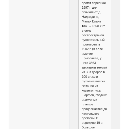
время переписи
1897 г. для
отличия от д.
Надеждино,
Малая Елань
тож. С 1860-х гг.
в селе
распространен
пуховязальный
промысел: в
1902 г. (в селе
имение
Ермолаева, у
него 3363
десятины земли)
из 363 дворов в
100 вязали
пуховые платки.
Вязание из
козьего пуха
шарфов, гладких
и ажурных
платков
продолжается до
настоящего
времени. В
середине 19 в.
большое