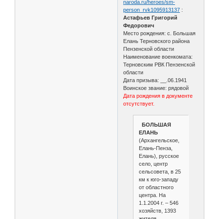
naroda.ru/heroes/sm-
person_rvk1095913137
:
Астафьев Григорий
Федорович
Место рождения: с. Большая
Елань Терновского района
Пензенской области
Наименование военкомата:
Терновским РВК Пензенской
области
Дата призыва: __.06.1941
Воинское звание: рядовой
Дата рождения в документе
отсутствует.
БОЛЬШАЯ
ЕЛАНЬ
(Архангельское,
Елань-Пенза,
Елань), русское
село, центр
сельсовета, в 25
км к юго-западу
от областного
центра. На
1.1.2004 г. – 546
хозяйств, 1393
жителя.