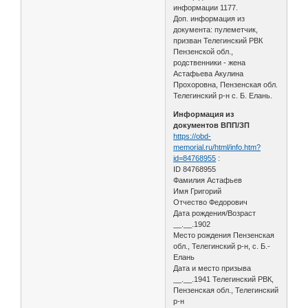
информации 1177.
Доп. информация из
документа: пулеметчик,
призван Телегинский РВК
Пензенской обл.,
родственники - жена
Астафьева Акулина
Прохоровна, Пензенская обл.
Телегинский р-н с. Б. Елань.
Информация из
документов ВПП/ЗП
https://obd-
memorial.ru/html/info.htm?
id=84768955
:
ID 84768955
Фамилия Астафьев
Имя Григорий
Отчество Федорович
Дата рождения/Возраст
__.__.1902
Место рождения Пензенская
обл., Телегинский р-н, с. Б.-
Елань
Дата и место призыва
__.__.1941 Телегинский РВК,
Пензенская обл., Телегинский
р-н