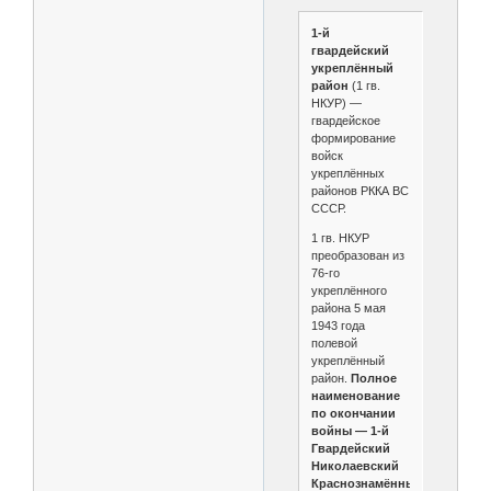
1-й
гвардейский
укреплённый
район
(1 гв.
НКУР) —
гвардейское
формирование
войск
укреплённых
районов РККА ВС
СССР.
1 гв. НКУР
преобразован из
76-го
укреплённого
района 5 мая
1943 года
полевой
укреплённый
район.
Полное
наименование
по окончании
войны — 1-й
Гвардейский
Николаевский
Краснознамённый