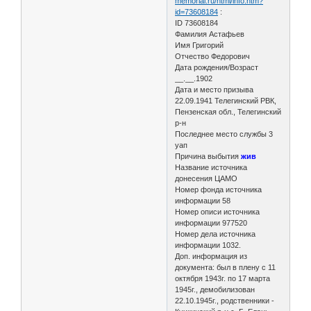
memorial.ru/html/info.htm?
id=73608184
:
ID 73608184
Фамилия Астафьев
Имя Григорий
Отчество Федорович
Дата рождения/Возраст
__.__.1902
Дата и место призыва
22.09.1941 Телегинский РВК,
Пензенская обл., Телегинский
р-н
Последнее место службы 3
уап
Причина выбытия
жив
Название источника
донесения ЦАМО
Номер фонда источника
информации 58
Номер описи источника
информации 977520
Номер дела источника
информации 1032.
Доп. информация из
документа: был в плену с 11
октября 1943г. по 17 марта
1945г., демобилизован
22.10.1945г., родственники -