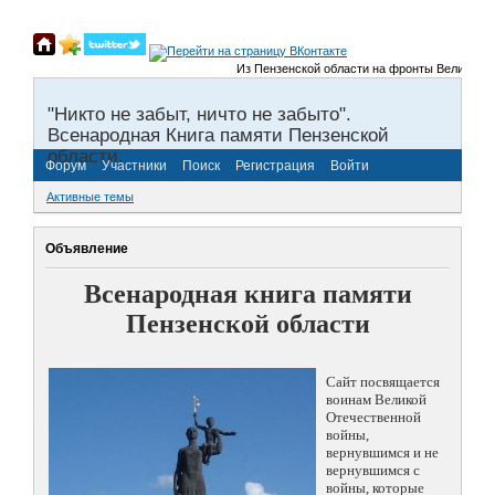
Из Пензенской области на фронты Великой Отечес
"Никто не забыт, ничто не забыто".
Всенародная Книга памяти Пензенской
области.
Форум
Участники
Поиск
Регистрация
Войти
Активные темы
Объявление
Всенародная книга памяти
Пензенской области
Сайт посвящается
воинам Великой
Отечественной
войны,
вернувшимся и не
вернувшимся с
войны, которые