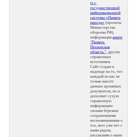
гг.»
,
государственной
информационной
системы «Память
народа»
(проекты
Министерства
обороны РФ),
информация
книги
"Память.
Пензенская
область."
, других
справочных
источников.
Сайт создан в
надежде на то, что
каждый из нас не
только внесёт
данные архивных
документов, но и
дополнит сухую
справочную
информацию
своими бережно
сохраненными
воспоминаниями о
тех, кого уже нет с
нами рядом,
рассказами о ныне