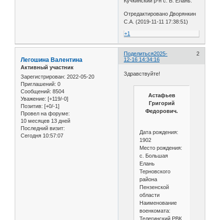
Кучкинский р-н с. Б. Елань.
Отредактировано Дворянкин
С.А. (2019-11-11 17:38:51)
+1
Поделиться
2025-
2
Легошина Валентина
12-16 14:34:16
Активный участник
Здравствуйте!
Зарегистрирован
: 2022-05-20
Приглашений:
0
Сообщений:
8504
Астафьев
Уважение:
[+119/-0]
Григорий
Позитив:
[+0/-1]
Федорович.
Провел на форуме:
10 месяцев 13 дней
Последний визит:
Дата рождения:
Сегодня 10:57:07
1902
Место рождения:
с. Большая
Елань
Терновского
района
Пензенской
области
Наименование
военкомата:
Телегинский РВК