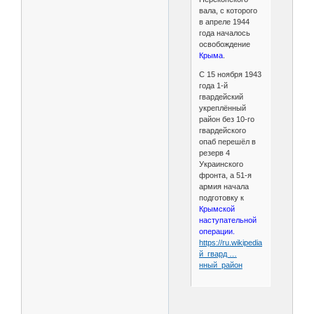
вала, с которого
в апреле 1944
года началось
освобождение
Крыма
.
С 15 ноября 1943
года 1-й
гвардейский
укреплённый
район без 10-го
гвардейского
опаб перешёл в
резерв 4
Украинского
фронта, а 51-я
армия начала
подготовку к
Крымской
наступательной
операции.
https://ru.wikipedia.org/wiki/1-
й_гвард …
нный_район