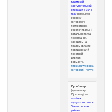
Крымской
наступательной
операции в 1944
году
немецкую
оборону
Литовского
полуострова
обеспечивал 3-й
батальон полка
«Бергманн»,
находясь на
правом фланге
порядков 50-й
пехотной
дивизии
вермахта.
https://ru.wikipedia.org/wiki/
Литовский_полуостров
Сусло́нгер
(луговомар.
Сӱзлэҥер) —
посёлок
городского типа в
Звениговском
районе