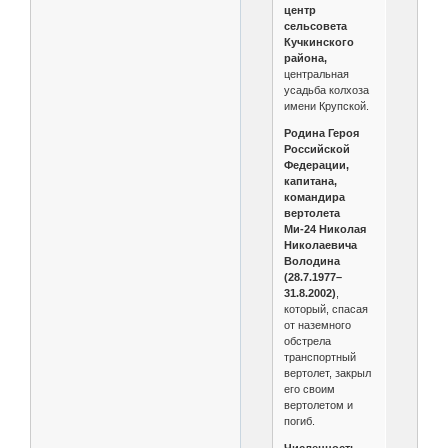
центр
сельсовета
Кучкинского
района,
центральная
усадьба колхоза
имени Крупской.
Родина Героя
Российской
Федерации,
капитана,
командира
вертолета
Ми-24 Николая
Николаевича
Володина
(28.7.1977–
31.8.2002)
,
который, спасая
от наземного
обстрела
транспортный
вертолет, закрыл
его своим
вертолетом и
погиб.