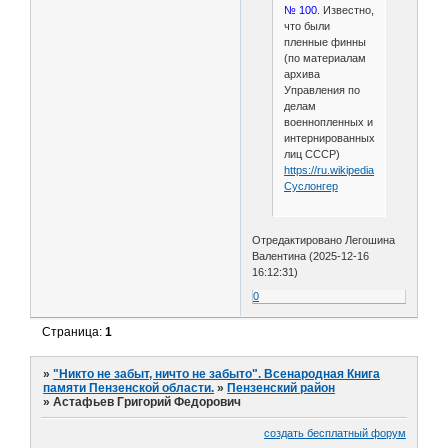
№ 100
. Известно,
что были
пленные финны
(по материалам
архива
Управления по
делам
военнопленных и
интернированных
лиц СССР)
https://ru.wikipedia.org/wiki/
Суслонгер
Отредактировано Легошина
Валентина (2025-12-16
16:12:31)
0
Страница:
1
»
"Никто не забыт, ничто не забыто". Всенародная Книга
памяти Пензенской области.
»
Пензенский район
»
Астафьев Григорий Федорович
создать бесплатный форум