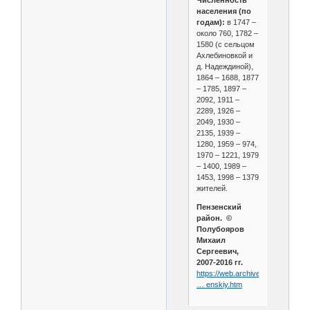
Численность
населения (по
годам):
в 1747 –
около 760, 1782 –
1580 (с сельцом
Ахлебиновкой и
д. Надеждиной),
1864 – 1688, 1877
– 1785, 1897 –
2092, 1911 –
2289, 1926 –
2049, 1930 –
2135, 1939 –
1280, 1959 – 974,
1970 – 1221, 1979
– 1400, 1989 –
1453, 1998 – 1379
жителей.
Пензенский
район. ©
Полубояров
Михаил
Сергеевич,
2007-2016 гг.
https://web.archive.org/web/202
… enskiy.htm