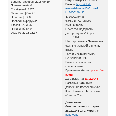
Зарегистрирован
: 2018-09-19
Памяти
https://obd-
Приглашений:
0
memorial.ru/html/info.htm?
Сообщений:
4267
id=1000149433
:
Уважение:
[+545/-0]
ID 1000149433
Позитив:
[+0/-0]
Фамилия Астафьев
Провел на форуме:
1 месяц 26 дней
Имя Григорий
Последний визит:
Отчество Федорович
2020-02-27 13:13:17
Дата рождения/Возраст
__.__.1902
Место рождения Пензенская
обл., Пензенский р-н, с. Б.
Елань
Дата и место призыва
Пензенский РВК
Воинское звание гв.
красноармеец
Причина выбытия
пропал без
вести
Дата выбытия
11.11.1943
Название источника
донесения Всероссийская
Книга Памяти. Пензенская
область. Том 1.
Донесения о
безвозвратных потерях
23.12.1943 1 гв. укреп. р-н
https://obd-