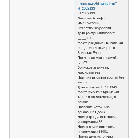
memorial.ru/html/info.htm?
id=2602133
:
ID 2602133
Фамилия Астафьев
Имя Григорий
Отчество Федорович
Дата рождения/Возраст
__.__.1902
Место рождения Пензенская
обл., Телегинский р-н, с.
Большая Елань
Последнее место службы 1
гв. УР
Воинское звание гв.
красноармеец
Причина выбытия пропал без
вести
Дата выбытия 11.11.1943
Место выбытия Крымская
АССР, п-ов Литовский, в
районе
Название источника
донесения ЦАМО
Номер фонда источника
информации 58
Номер описи источника
информации 18001
Номер дела источника