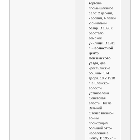
торгово-
промышленное
село: 2 церкви,
часовня, 4 лавки,
2 синильни,
базар. В 1896 г.
работало
земское
училище. В 1911
г. –
волостной
центр
Пензенского
уезда,
две
крестьянские
общины, 374
двора. 19.2.1918
г. в Еланской
волости
установлена
Советская
власть. После
Великой
Отечественной
войны
происходил
большой отток
населения в
Пензу. В 1955 г. –