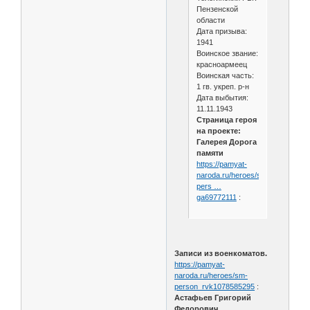
Пензенской
области
Дата призыва:
1941
Воинское звание:
красноармеец
Воинская часть:
1 гв. укреп. р-н
Дата выбытия:
11.11.1943
Страница героя
на проекте:
Галерея Дорога
памяти
https://pamyat-
naroda.ru/heroes/sm-
pers …
ga69772111
:
Записи из военкоматов.
https://pamyat-
naroda.ru/heroes/sm-
person_rvk1078585295
:
Астафьев Григорий
Федорович