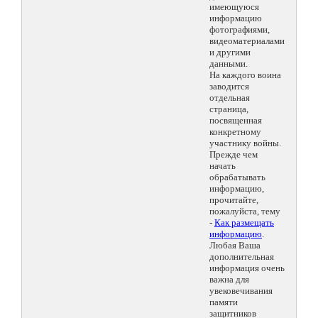
имеющуюся
информацию
фотографиями,
видеоматериалами
и другими
данными.
На каждого воина
заводится
отдельная
страница,
посвященная
конкретному
участнику войны.
Прежде чем
начать
обрабатывать
информацию,
прочитайте,
пожалуйста, тему
-
Как размещать
информацию
.
Любая Ваша
дополнительная
информация очень
важна для
увековечивания
памяти
защитников