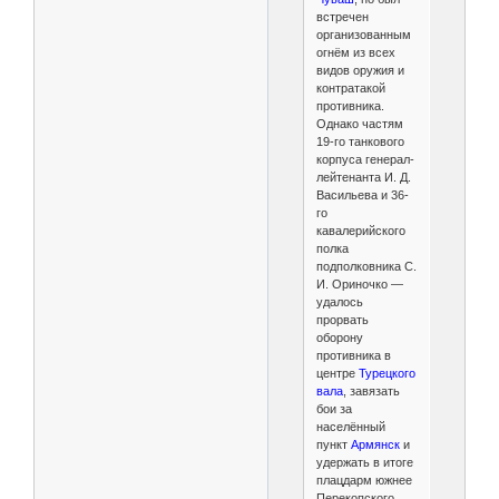
встречен
организованным
огнём из всех
видов оружия и
контратакой
противника.
Однако частям
19-го танкового
корпуса генерал-
лейтенанта И. Д.
Васильева и 36-
го
кавалерийского
полка
подполковника С.
И. Ориночко —
удалось
прорвать
оборону
противника в
центре
Турецкого
вала
, завязать
бои за
населённый
пункт
Армянск
и
удержать в итоге
плацдарм южнее
Перекопского