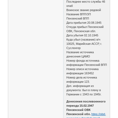
Последнее место службы 46
опаб
Воинское звание рядовой
Название ВПП/ЗП
Пензенский ВПП
Дата прибытия 20.08.1945
Откуда прибыл Пензенский
ОВК, Пензенская обл.
Дата убытия 02.10.1945
Куда убыл (название) в/ч
10025, Марийская АССР, г.
Суслонгер
Название источника
донесения ЦАМО
Номер фонда источника
информации Пензенский ВПП
Номер описи источника
информации 163452
Номер дела источника
информации 123.
Доп. информация из
документа: был в плену в
Германии с 1943 по 1945г.
Донесения послевоенного
периода 15.02.1947
Пензенский ОВК
Пензенской обл.
https://obd-