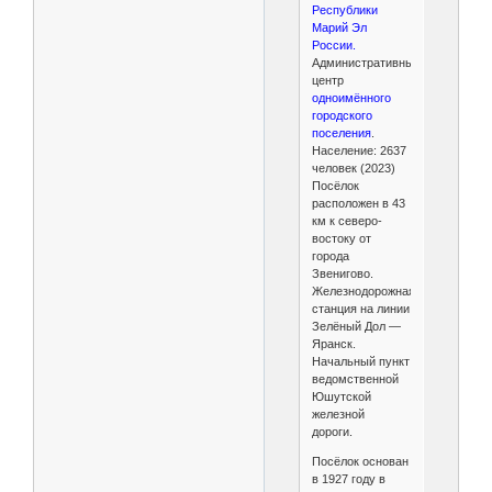
Республики
Марий Эл
России.
Административный
центр
одноимённого
городского
поселения
.
Население: 2637
человек (2023)
Посёлок
расположен в 43
км к северо-
востоку от
города
Звенигово.
Железнодорожная
станция на линии
Зелёный Дол —
Яранск.
Начальный пункт
ведомственной
Юшутской
железной
дороги.
Посёлок основан
в 1927 году в