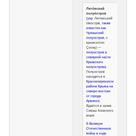
Лито́вский
полуо́стров
(укр
. Литовський
півострів,
также
известен как
Чувашский
полуостров
, с
крымскотат.
Çuvaş) —
полуостров в
северной части
Крымского
полуострова
.
Полуостров
находится в
Красноперекопском
районе Крыма на
северо-востоке
от города
Армянск
.
Вдаётся в залив
Сиваш Азовского
моря.
В
Великую
Отечественную
войну в ходе