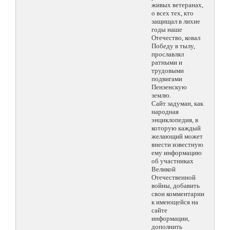
живых ветеранах,
о всех тех, кто
защищал в лихие
годы наше
Отечество, ковал
Победу в тылу,
прославлял
ратными и
трудовыми
подвигами
Пензенскую
землю.
Сайт задуман, как
народная
энциклопедия, в
которую каждый
желающий может
внести известную
ему информацию
об участниках
Великой
Отечественной
войны, добавить
свои комментарии
к имеющейся на
сайте
информации,
дополнить