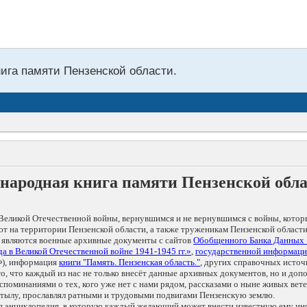
нига памяти Пензенской области.
народная книга памяти Пензенской обл
Великой Отечественной войны, вернувшимся и не вернувшимся с войны, котор
т на территории Пензенской области, а также труженикам Пензенской области
 являются военные архивные документы с сайтов
Обобщенного Банка Данных
а в Великой Отечественной войне 1941-1945 гг.»
,
государственной информаци
), информация
книги "Память. Пензенская область."
, других справочных источ
 то, что каждый из нас не только внесёт данные архивных документов, но и 
оминаниями о тех, кого уже нет с нами рядом, рассказами о ныне живых ветер
в тылу, прославлял ратными и трудовыми подвигами Пензенскую землю.
ая энциклопедия, в которую каждый желающий может внести известную ему и