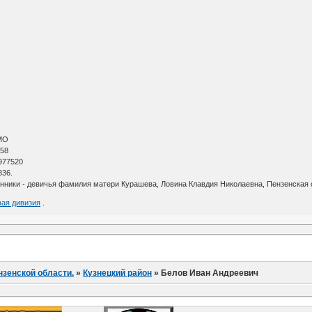
МО
 58
977520
836.
енники - девичья фамилия матери Курашева, Ловина Клавдия Николаевна, Пензенская о
вая дивизия
.
нзенской области.
»
Кузнецкий район
»
Белов Иван Андреевич