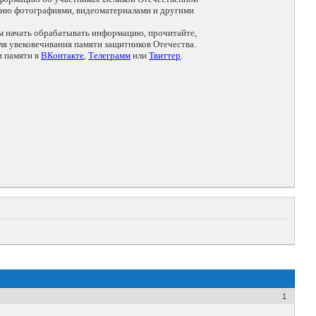
цию фотографиями, видеоматериалами и другими
ем начать обрабатывать информацию, прочитайте,
я увековечивания памяти защитников Отечества.
и памяти в
ВКонтакте
,
Телеграмм
или
Твиттер
.
1