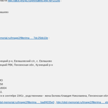
бласти
http://alice.pnzgu.ru/pm/fullinfo.php?id=15166
:
влашево
emorial.ru/Image2/filterima … 7dc25bb10e
:
нецкий р-н, Евлашовский с/с, с. Евлашово
ецкий РВК, Пензенская обл., Кузнецкий р-н
МО
 58
18004
1.
и в сентябре 1941г., родственники - жена Белова Клавдия Николаевна, Пензенская обл
/obd-memorial.ru/Image2/filterima … badf4035e0
,
http://obd-memorial.ru/Image2/filterima … 