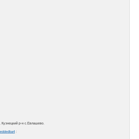
. Кузнецкий р-н с.Евлашево.
ebeddedba4
: