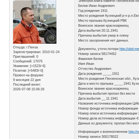
Электрон.книга памяти Пензенской о
Белов Иван Андреевич
Год рождения 1911
Место рождения Кузнецкий р-н р.п.Е
Место призыва Кузнецкий РВК
Воинское звание красноармеец
Дата выбытия 20.11.1941
Причина выбытия умер в плену
Место захоронения нет данных.
Откуда:
г.Пенза
Документы, уточн.потери
http://obd-m
Зарегистрирован
: 2010-01-24
Номер записи 58174452
Приглашений:
0
Фамилия Белов
Сообщений:
17075
Имя Иван
Уважение:
[+1523/-6]
Отчество Андреевич
Позитив:
[+5483/-0]
Дата рождения __.__.1911
Провел на форуме:
Место рождения Пензенская обл., Куз
9 месяцев 22 дня
Дата и место призыва __.__.1941 Кузн
Последний визит:
Воинское звание красноармеец
2026-07-08 15:06:26
Причина выбытия пропал без вести
Дата выбытия __.11.1941
Название источника информации ЦА
Номер фонда источника информации
Номер описи источника информации 
Номер дела источника информации 41
Данные из документа: пропал без вест
Информация о военнопленном
http:/
Номер записи 300178022