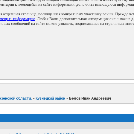
мментарии к имеющейся на сайте информации, дополнить имеющуюся информа
ся отдельная страница, посвященная конкретному участнику войны. Прежде ч
змещать информацию
. Любая Ваша дополнительная информация очень важна дл
овых сообщений на сайте можно узнавать, подписавшись на страничках книг
нзенской области.
»
Кузнецкий район
»
Белов Иван Андреевич