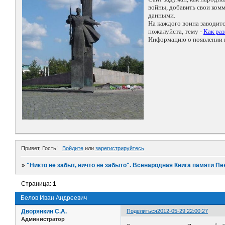
войны, добавить свои ко
данными.
На каждого воина заводит
пожалуйста, тему -
Как ра
Информацию о появлении н
Привет, Гость!
Войдите
или
зарегистрируйтесь
.
»
"Никто не забыт, ничто не забыто". Всенародная Книга памяти Пе
Страница:
1
Белов Иван Андреевич
Дворянкин С.А.
Поделиться
2012-05-29 22:00:27
Администратор