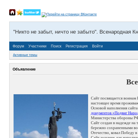
"Никто не забыт, ничто не забыто". Всенародная К
Форум
Участники
Поиск
Регистрация
Войти
Активные темы
Объявление
Все
Сайт посвящается воинам 
настоящее время проживаю
Основой наполнения сайта
документов «Подвиг Народ
Министерства обороны РФ
Сайт создан в надежде на
бережно сохраненными восп
Отечество, ковал Победу 
Сайт задуман, как народн