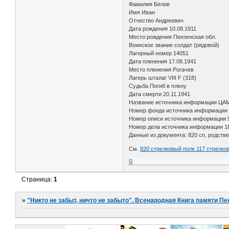
Фамилия Белов
Имя Иван
Отчество Андреевич
Дата рождения 10.08.1911
Место рождения Пензенская обл.
Воинское звание солдат (рядовой)
Лагерный номер 14051
Дата пленения 17.08.1941
Место пленения Рогачев
Лагерь шталаг VIII F (318)
Судьба Погиб в плену
Дата смерти 20.11.1941
Название источника информации ЦА
Номер фонда источника информации
Номер описи источника информации 
Номер дела источника информации 1
Данные из документа: 820 сп, родств
См.
820 стрелковый полк 117 стрелко
0
Страница:
1
»
"Никто не забыт, ничто не забыто". Всенародная Книга памяти Пе