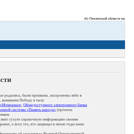
Из Пензенской области на фронты
асти
ые родились, были призваны, захоронены либо в
, ковавшим Победу в тылу.
 «Мемориал»
,
Общедоступного электронного банка
онной системы «Память народа»
(проекты
ников.
дополнит сухую справочную информацию своими
анах, о всех тех, кто защищал в лихие годы наше
нформацию об участниках Великой Отечественной