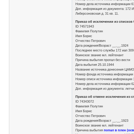
Номер дела источника информации 6
Доп. информация из документа: 172 ИА
Либерсоновская д. 31 кв. 11.
Приказ об исключении из списков 
ID 74571943
Фамилия Полутин
Имя Борис
Отчество Петрович
Дата рождения/Возраст __.__.1924
Последнее место службы 172 иап 309
Воинское звание мл. лейтенант
Причина выбытия пропал без вести
Дата выбытия 25.10.1944
Название источника донесения ЦАМ
Номер фонда источника информации
Номер описи источника информации 
Номер дела источника информации 6
Доп. информация из документа: летчик
Приказ об отмене исключения из сп
ID 74343072
Фамилия Полутин
Имя Борис
Отчество Петрович
Дата рождения/Возраст __.__.1923
Воинское звание мл. лейтенант
Причина выбытия
попал в плен (ос