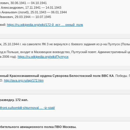
лович, 30.06.1941 — 04.10.1941
 Александрович, 17.11.1941 — 14.01.1943
Ананьевич (погиб), 25.01.1943 — 06.01.1944
ванович, 29.03.1944 — 10.07.1945
твий:
https://ru.wikipedia.org/wiki/172-й_ист … онный_полк
, 25.10.1944 г. на самолете ЯК 3 не вернулся с боевого задания из р-на Пултуск (Поль
род в Польше, входит в Мазовецкое воеводство, Пултуский повят. Административный ц
а 2006 год).
https://ru.wikipedia.org/wiki/Пултуск
онный Краснознаменный ордена Суворова Белостокский полк ВВС КА
. Победы. 
ВО.
http://ava.org.ru/iap/172.htm
азведку. 172 иап.
tfront.su/bombili-shturmoval … -iz-stati/
ебительного авиационного полка ПВО Москвы⁠⁠.