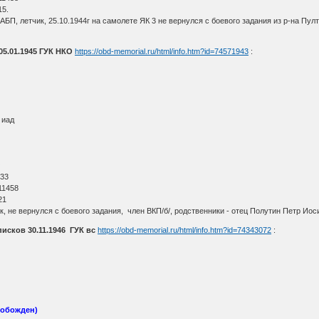
15.
БП, летчик, 25.10.1944г на самолете ЯК 3 не вернулся с боевого задания из р-на Пулт
05.01.1945 ГУК НКО
https://obd-memorial.ru/html/info.htm?id=74571943
:
 иад
О
 33
11458
21
, не вернулся с боевого задания, член ВКП/б/, родственники - отец Полутин Петр Иосиф
исков 30.11.1946 ГУК вс
https://obd-memorial.ru/html/info.htm?id=74343072
:
вобожден)