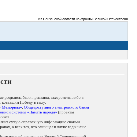
Из Пензенской области на фронты Великой Отечественной войны б
асти
ые родились, были призваны, захоронены либо в
, ковавшим Победу в тылу.
 «Мемориал»
,
Общедоступного электронного банка
онной системы «Память народа»
(проекты
ников.
дополнит сухую справочную информацию своими
анах, о всех тех, кто защищал в лихие годы наше
нформацию об участниках Великой Отечественной