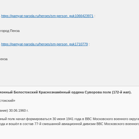
.
https://pamyat-naroda.ru/heroes/sm-person_guk1066423971
:
 город Пенза
.
https://pamyat-naroda.ru/heroes/sm-person_guk1710779
:
Пенза
ионный Белостокский Краснознамённый ордена Суворова полк (172-й иап).
стокский»
ие) 30.06.1960 г.
ный полк начал формироваться 30 июня 1941 года в ВВС Московского военного округ
ода и вошёл в состав 77-й смешанной авиационной дивизии ВВС Московского военного 