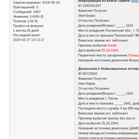
Информация из Книги Памяти
https
Зарегистрирован
: 2018-09-19
ID 1050201307
Приглашений:
0
Фамилия Полутин
Сообщений:
4267
Имя Борис
Уважение:
[+545/-0]
Отчество Петрович
Позитив:
[+0/-0]
Дата рождения/Возраст __.__.1924
Провел на форуме:
1 месяц 26 дней
Место рождения Пензенская обл., г. П
Последний визит:
Дата и место призыва Пензенский ГВ
2020-02-27 13:13:17
Воинское звание мл. лейтенант
Причина выбытия
погиб
Дата выбытия
25.10.1944
Первичное место захоронения
Польш
Название источника донесения Всерос
Донесения о безвозвратных потерях 
ID 56719692
Фамилия Полутин
Имя Борис
Отчество Петрович
Дата рождения/Возраст __.__.1924
Место рождения г. Пенза
Дата и место призыва __.__.1941, до
Последнее место службы 4 ва 309 иа
Воинское звание мл. лейтенант
Причина выбытия пропал без вести
Дата выбытия 25.10.1944
Название источника донесения ЦАМ
Номер фонда источника информации
Номер описи источника информации 