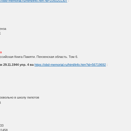
://obd-memorial.ru/html/info.htm?id=1050201307
:
енза
К
а
сийская Книга Памяти. Пензенская область. Том 6.
29.11.1944 упр. 4 ва
https://obd-memorial.ru/html/info.htm?id=56719692
:
бровольно в школу пилотов
д
О
 33
11458