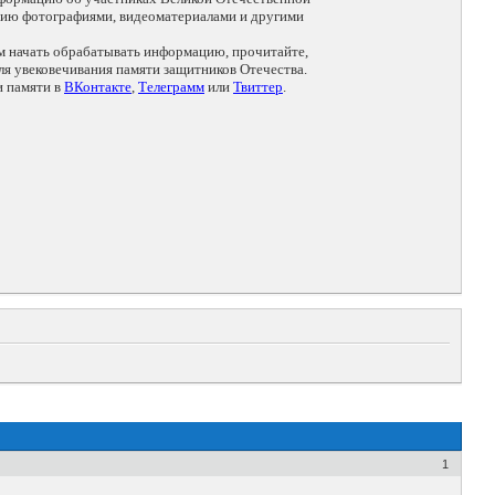
цию фотографиями, видеоматериалами и другими
ем начать обрабатывать информацию, прочитайте,
я увековечивания памяти защитников Отечества.
и памяти в
ВКонтакте
,
Телеграмм
или
Твиттер
.
1