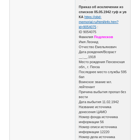
Приказ об исключении из
списков 05.05.1942 гуф и ув
КА
https://obd-
memorial.ru/html/info.htm?
id=9054075
:
ID 9054075
Фамилия
Подлесков
Имя Леонид
Отчество Емельянович
Дата рождения/Возраст
__.__.1918
Место рождения Пензенская
обл., г. Пенза
Последнее место службы 595
бап
Воинское звание мл.
лейтенант
Причина выбытия пропал без
вести
Дата выбытия 11.02.1942
Название источника
донесения ЦАМО
Номер фонда источника
информации 56
Номер описи источника
информации 12220
Номер дела источника