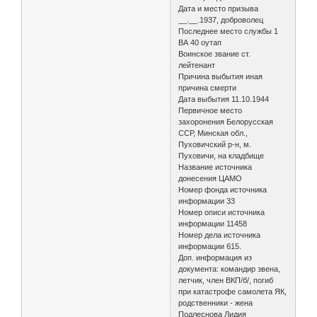
Дата и место призыва
__.__.1937, доброволец
Последнее место службы 1
ВА 40 оутап
Воинское звание ст.
лейтенант
Причина выбытия иная
причина смерти
Дата выбытия 11.10.1944
Первичное место
захоронения Белорусская
ССР, Минская обл.,
Пуховичский р-н, м.
Пуховичи, на кладбище
Название источника
донесения ЦАМО
Номер фонда источника
информации 33
Номер описи источника
информации 11458
Номер дела источника
информации 615.
Доп. информация из
документа: командир звена,
летчик, член ВКП/б/, погиб
при катастрофе самолета ЯК,
родственники - жена
Подлеснова Лидия