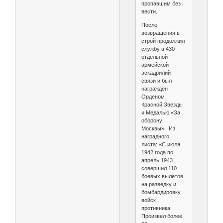
пропавшим без
вести.
После
возвращения в
строй продолжил
службу в 430
отдельной
армейской
эскадрилий
связи и был
награжден
Орденом
Красной Звезды
и Медалью «За
оборону
Москвы». Из
наградного
листа: «С июля
1942 года по
апрель 1943
совершил 110
боевых вылетов
на разведку и
бомбардировку
войск
противника.
Произвел более