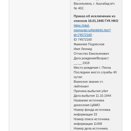
Васильевна, г. Ашхабад в/ч
№ 402.
Приказ об исключении из
списков 16.01.1945 ГУК НКО
https://obd-
memorial.ru/html/info.htm?
id=74572160
:
ID 74572160
Фамилия Подлеснов
Имя Леонид
Отчество Емельянович
Дата рождения/Возраст
__.__.1918
Место рождения г. Пенза
Последнее место службы 40
оутап
Воинское звание ст.
лейтенант
Причина выбытия убит
Дата выбытия 11.10.1944
Название источника
донесения ЦАМО
Номер фонда источника
информации 33
Номер описи источника
информации 11458
Номер дела источника