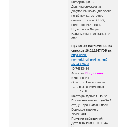
информации 621.
Доп. информация из
документа: командир звена,
погиб при катастрофе
самолета, член ВКП/б/,
родственники - жена
Подлеснова Лидия
Васильевна, г. Ашхабад в/ч
402.
Приказ об исключении из
списков 28.02.1947 ГУК вс
https://obd-
memorial.ru/html/info.htm?
id=74363486
:
ID 74363486
Фамилия
Подлесной
Имя Леонид
Отчество Емельянович
Дата рождения/Возраст
__.__.1918
Место рождения г. Пенза
Последнее место службы 7
отд. уч. трен. смеш. полк
Воинское звание ст.
лейтенант
Причина выбытия убит
Дата выбытия 11.10.1944