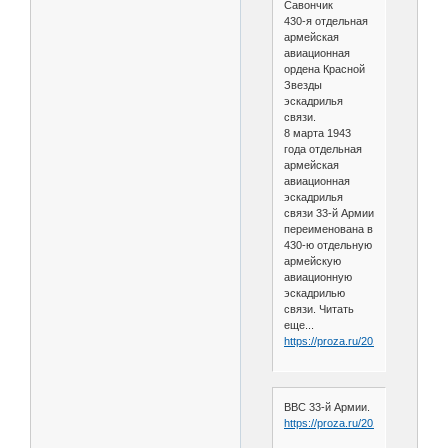
Савончик
430-я отдельная
армейская
авиационная
ордена Красной
Звезды
эскадрилья
связи.
8 марта 1943
года отдельная
армейская
авиационная
эскадрилья
связи 33-й Армии
переименована в
430-ю отдельную
армейскую
авиационную
эскадрилью
связи. Читать
еще...
https://proza.ru/2019/08/05/1606
ВВС 33-й Армии.
https://proza.ru/2015/02/02/1365