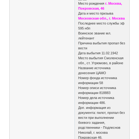
Место рождения
г. Москва,
Покровская, 46
Дата и место призыва
Московская обл., г. Москва
Последнее место службы зф
595 нбп
Воинское звание мл.
лейтенант
Причина выбытия пропал без
вести
Дата выбытия 11.02.1942
Место выбытия Смоленская
обл., ст. Угрюмово, в районе
Название источника
донесения ЦАМО
Номер фонда источника
информации 58
Номер описи источника
информации 818883
Номер дела источника
информации 486.
Доп. информация из
документа: пилот, пропал без
вести при выполнении
боевого задания,
родственники - Подлеснов
Николай, г. москва
Покровская 46.