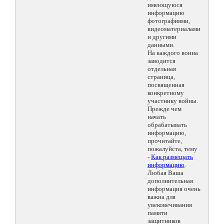
имеющуюся
информацию
фотографиями,
видеоматериалами
и другими
данными.
На каждого воина
заводится
отдельная
страница,
посвященная
конкретному
участнику войны.
Прежде чем
начать
обрабатывать
информацию,
прочитайте,
пожалуйста, тему
-
Как размещать
информацию
.
Любая Ваша
дополнительная
информация очень
важна для
увековечивания
памяти
защитников