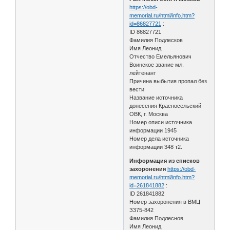
https://obd-
memorial.ru/html/info.htm?
id=86827721
:
ID 86827721
Фамилия Подлесков
Имя Леонид
Отчество Емельянович
Воинское звание мл.
лейтенант
Причина выбытия пропал без
вести
Название источника
донесения Красносельский
ОВК, г. Москва
Номер описи источника
информации 1945
Номер дела источника
информации 348 т2.
Информация из списков
захоронения
https://obd-
memorial.ru/html/info.htm?
id=261841882
:
ID 261841882
Номер захоронения в ВМЦ
З375-842
Фамилия Подлеснов
Имя Леонид