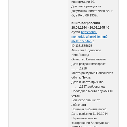
информации 10.
Доп. информация из
документа: пилот, член ВКП/
б/, в КА с 08.1937г.
Книга погребения
18.09.1944 - 20.05.1945 40
оутап
https://obd-
memorial.ru/html/info.htm?
id=1151555675
:
ID 1151555675
Фамилия Подлеснов
Имя Леонид
Отчество Емельянович
Дата рождения/Возраст
__.__.1918
Место рождения Пензенская
обл., г. Пенза
Дата и место призыва
__.__.1937 доброволец
Последнее место службы 40
оутап
Воинское звание ст.
лейтенант
Причина выбытия погиб
Дата выбытия 11.10.1944
Первичное место
захоронения Белорусская