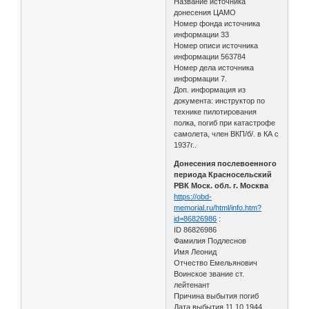
Название источника
донесения ЦАМО
Номер фонда источника
информации 33
Номер описи источника
информации 563784
Номер дела источника
информации 7.
Доп. информация из
документа: инструктор по
технике пилотирования
полка, погиб при катастрофе
самолета, член ВКП/б/. в КА с
1937г..
Донесения послевоенного
периода Красносельский
РВК Моск. обл. г. Москва
https://obd-
memorial.ru/html/info.htm?
id=86826986
:
ID 86826986
Фамилия Подлеснов
Имя Леонид
Отчество Емельянович
Воинское звание ст.
лейтенант
Причина выбытия погиб
Дата выбытия 11.10.1944