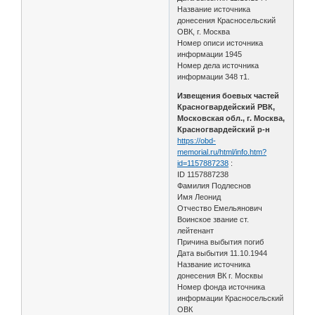
Название источника
донесения Красносельский
ОВК, г. Москва
Номер описи источника
информации 1945
Номер дела источника
информации 348 т1.
Извещения боевых частей
Красногвардейский РВК,
Московская обл., г. Москва,
Красногвардейский р-н
https://obd-
memorial.ru/html/info.htm?
id=1157887238
:
ID 1157887238
Фамилия Подлеснов
Имя Леонид
Отчество Емельянович
Воинское звание ст.
лейтенант
Причина выбытия погиб
Дата выбытия 11.10.1944
Название источника
донесения ВК г. Москвы
Номер фонда источника
информации Красносельский
ОВК