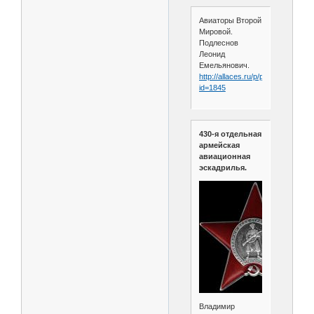
Авиаторы Второй
Мировой.
Подлеснов
Леонид
Емельянович.
http://allaces.ru/p/people.php?
id=1845
430-я отдельная
армейская
авиационная
эскадрилья.
Владимир