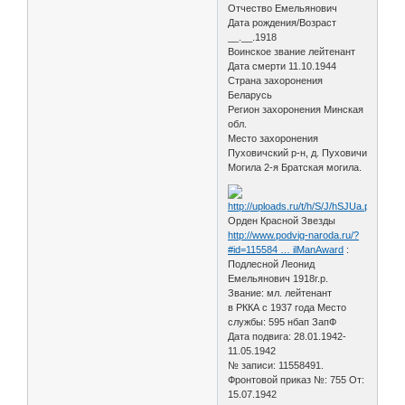
Отчество Емельянович
Дата рождения/Возраст
__.__.1918
Воинское звание лейтенант
Дата смерти 11.10.1944
Страна захоронения
Беларусь
Регион захоронения Минская
обл.
Место захоронения
Пуховичский р-н, д. Пуховичи
Могила 2-я Братская могила.
Орден Красной Звезды
http://www.podvig-naroda.ru/?
#id=115584 … ilManAward
:
Подлесной Леонид
Емельянович 1918г.р.
Звание: мл. лейтенант
в РККА с 1937 года Место
службы: 595 нбап ЗапФ
Дата подвига: 28.01.1942-
11.05.1942
№ записи: 11558491.
Фронтовой приказ №: 755 От:
15.07.1942