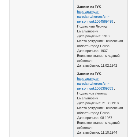
Записи из ГУК
.
https://pamyat-
naroda.ru/heroes/sm-
person_guk1064589498
:
Подлесный Леонид
Емельянович
Дата рождения: 1918
Место рождения: Пензенская
область город Пенза
Дата призыва: 1937
Воинское звание: младший
лейтенант
Дата выбытия: 11.02.1942
Записи из ГУК
.
https://pamyat-
naroda.ru/heroes/sm-
person_guk1066309333
:
Подлеснов Леонид
Емельянович
Дата рождения: 21.08.1918
Место рождения: Пензенская
область город Пенза
Дата призыва: 08.1937
Воинское звание: младший
лейтенант
Дата выбытия: 11.10.1944