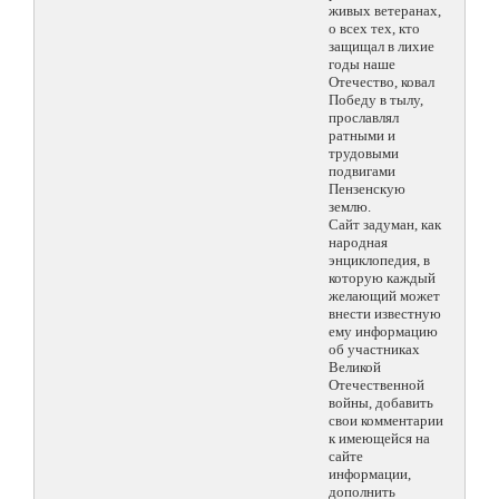
живых ветеранах,
о всех тех, кто
защищал в лихие
годы наше
Отечество, ковал
Победу в тылу,
прославлял
ратными и
трудовыми
подвигами
Пензенскую
землю.
Сайт задуман, как
народная
энциклопедия, в
которую каждый
желающий может
внести известную
ему информацию
об участниках
Великой
Отечественной
войны, добавить
свои комментарии
к имеющейся на
сайте
информации,
дополнить