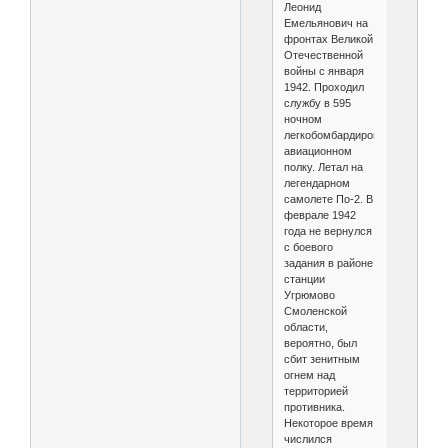
Леонид
Емельянович на
фронтах Великой
Отечественной
войны с января
1942. Проходил
службу в 595
ночном
легкобомбардировочном
авиационном
полку. Летал на
легендарном
самолете По-2. В
феврале 1942
года не вернулся
с боевого
задания в районе
станции
Угрюмово
Смоленской
области,
вероятно, был
сбит зенитным
огнем над
территорией
противника.
Некоторое время
числился