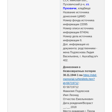
ССР, Минская обл.,
Пуховичский р-н,
ст.
Пуховичи
, кладбище
Название источника
донесения ЦАМО
Номер фонда источника
информации 22095
Номер описи источника
информации 87404с
Номер дела источника
информации 6.
Доп. информация из
документа: родственники -
жена Подлеснова Лидия
Васильевна, г. Ашхабад в/ч
402.
Донесения о
безвозвратных потерях
30.11.1944 1 ва
https://obd-
memorial.ru/html/info.htm?
id=56719712
:
ID 56719712
Фамилия Подлеснов
Имя Леонид
Отчество Емельянович
Дата рождения/Возраст
__.__.1918
Место рождения г. Пенза