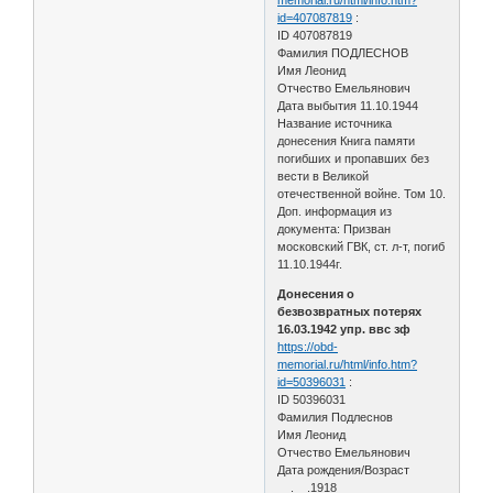
id=407087819
:
ID 407087819
Фамилия ПОДЛЕСНОВ
Имя Леонид
Отчество Емельянович
Дата выбытия 11.10.1944
Название источника
донесения Книга памяти
погибших и пропавших без
вести в Великой
отечественной войне. Том 10.
Доп. информация из
документа: Призван
московский ГВК, ст. л-т, погиб
11.10.1944г.
Донесения о
безвозвратных потерях
16.03.1942 упр. ввс зф
https://obd-
memorial.ru/html/info.htm?
id=50396031
:
ID 50396031
Фамилия Подлеснов
Имя Леонид
Отчество Емельянович
Дата рождения/Возраст
__.__.1918