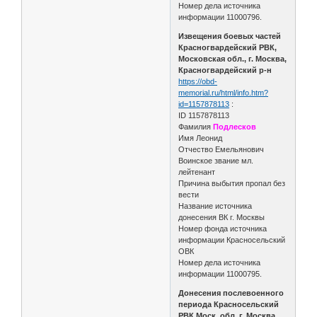
Номер дела источника
информации 11000796.
Извещения боевых частей
Красногвардейский РВК,
Московская обл., г. Москва,
Красногвардейский р-н
https://obd-
memorial.ru/html/info.htm?
id=1157878113
:
ID 1157878113
Фамилия
Подлесков
Имя Леонид
Отчество Емельянович
Воинское звание мл.
лейтенант
Причина выбытия пропал без
вести
Название источника
донесения ВК г. Москвы
Номер фонда источника
информации Красносельский
ОВК
Номер дела источника
информации 11000795.
Донесения послевоенного
периода Красносельский
РВК Моск. обл. г. Москва