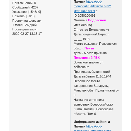
Памяти
https://obd-
Приглашений:
0
memorial.ru/html/info.htm?
Сообщений:
4267
id=1050200491
:
Уважение:
[+545/-0]
ID 1050200491
Позитив:
[+0/-0]
Фамилия
Подлеснов
Провел на форуме:
1 месяц 26 дней
Имя Леонид
Последний визит:
Отчество Емельянович
2020-02-27 13:13:17
Дата рождения/Возраст
__.__.1918
Место рождения Пензенская
обл.,
г. Пенза
Дата и место призыва
Пензенский ГВК
Воинское звание ст.
лейтенант
Причина выбытия погиб
Дата выбытия 11.10.1944
Первичное место
захоронения Беларусь,
Минская обл., Пуховичский р-
н
Название источника
донесения Всероссийская
Книга Памяти. Пензенская
область. Том 6.
Информация из Книги
Памяти
https://obd-
memorial.ru/html/info.htm?