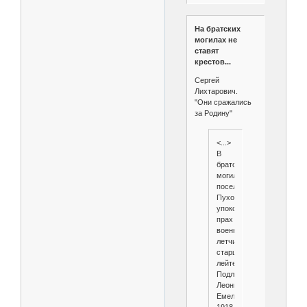
На братских
могилах не
ставят
крестов...
Сергей
Лихтарович.
"Они сражались
за Родину"
<...>
В
братской
могиле
поселка
Пуховичи
упокоился
прах
военного
летчика
старшего
лейтенанта
Подлесного
Леонида
Емельяновича,