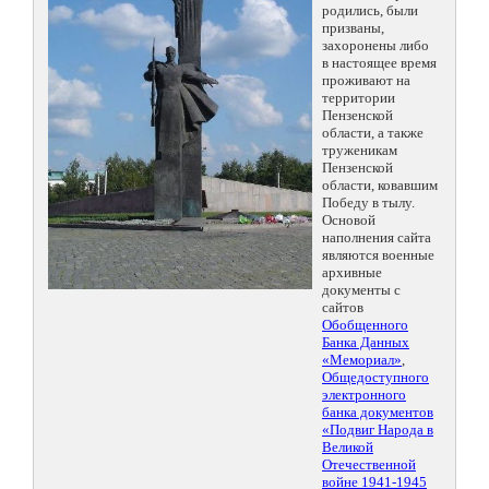
родились, были
призваны,
захоронены либо
в настоящее время
проживают на
территории
Пензенской
области, а также
труженикам
Пензенской
области, ковавшим
Победу в тылу.
Основой
наполнения сайта
являются военные
архивные
документы с
сайтов
Обобщенного
Банка Данных
«Мемориал»
,
Общедоступного
электронного
банка документов
«Подвиг Народа в
Великой
Отечественной
войне 1941-1945