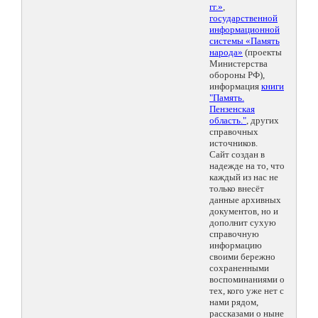
гг.»
,
государственной
информационной
системы «Память
народа»
(проекты
Министерства
обороны РФ),
информация
книги
"Память.
Пензенская
область."
, других
справочных
источников.
Сайт создан в
надежде на то, что
каждый из нас не
только внесёт
данные архивных
документов, но и
дополнит сухую
справочную
информацию
своими бережно
сохраненными
воспоминаниями о
тех, кого уже нет с
нами рядом,
рассказами о ныне