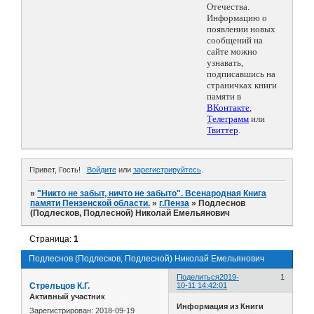
Отечества.
Информацию о
появлении новых
сообщений на
сайте можно
узнавать,
подписавшись на
страничках книги
памяти в
ВКонтакте
,
Телеграмм
или
Твиттер
.
Привет, Гость!
Войдите
или
зарегистрируйтесь
.
»
"Никто не забыт, ничто не забыто". Всенародная Книга
памяти Пензенской области.
»
г.Пенза
»
Подлеснов
(Подлесков, Подлесной) Николай Емельянович
Страница:
1
Подлеснов (Подлесков, Подлесной) Николай Емельянович
Поделиться
2019-
1
Стрельцов К.Г.
10-11 14:42:01
Активный участник
Информация из Книги
Зарегистрирован
: 2018-09-19