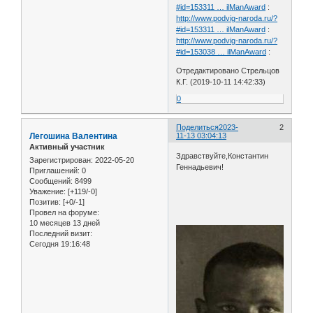
#id=153311 … ilManAward
:
http://www.podvig-naroda.ru/?
#id=153311 … ilManAward
:
http://www.podvig-naroda.ru/?
#id=153038 … ilManAward
:
Отредактировано Стрельцов
К.Г. (2019-10-11 14:42:33)
0
Поделиться
2023-
2
Легошина Валентина
11-13 03:04:13
Активный участник
Здравствуйте,Константин
Зарегистрирован
: 2022-05-20
Геннадьевич!
Приглашений:
0
Сообщений:
8499
Уважение:
[+119/-0]
Позитив:
[+0/-1]
Провел на форуме:
10 месяцев 13 дней
Последний визит:
Сегодня 19:16:48