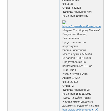
Фонд: 33
Опись: 682525
Единица хранения: 474
№ записи 11630488.
Медаль "За оборону Москвы"
Подлеснов Леонид
Емельянович
Представление на
награждение
Звание: лейтенант
Место службы: 595 нбп
№ записи: 1533113339.
Представление на
награждение №: 513 От:
15.06.1944
Издан: иутап 1 утаб
Архив: ЦАМО
Фонд: 20402
Опись: 2
Единица хранения: 24
№ записи 1533113295.
Также на сайте Подвиг
Народа имеются другие
документы о данной награде:
http://www.podvig-naroda.ru/?