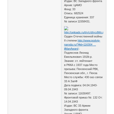
Издан: ВС Западного фронта
Архив: ЦАМО
Фонд: 33
Опись: 682524
Единица хранения: 337
№ записи 11558431.
Орден Отечественной войны
II степени
http://www.podvig-
naroda.ru/?#id=116304 …
ilManAward
:
Подлеснов Леонид
Емельянович 1918г.р.
Звание: ст. лейтенант
в РККА с 1937 года Место
призыва: Пензенский РВК,
Пензенская обл., г. Пенза
Место службы: 430 оаэ связи
33 А ЗапФ
Дата подвига: 04.04.1943-
09.04.1943
№ записи: 11630497.
Фронтовой приказ №: 132 От:
14.04.1943
Издан: ВС 33 Армии
Западного фронта
Архив: ЦАМО