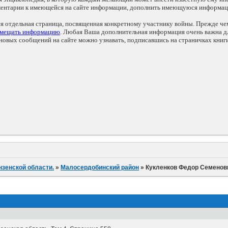
мментарии к имеющейся на сайте информации, дополнить имеющуюся информа
ся отдельная страница, посвященная конкретному участнику войны. Прежде ч
змещать информацию
. Любая Ваша дополнительная информация очень важна дл
овых сообщений на сайте можно узнавать, подписавшись на страничках книг
нзенской области.
»
Малосердобинский район
»
Кукленков Федор Семенов