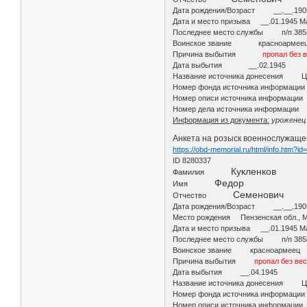
Дата рождения/Возраст __.__.190
Дата и место призыва __.01.1945 Ма
Последнее место службы п/п 385
Воинское звание красноармее
Причина выбытия
пропал без 
Дата выбытия __.02.1945
Название источника донесения 
Номер фонда источника информаци
Номер описи источника информаци
Номер дела источника информации
Информация из документа:
уроженец 
Анкета на розыск военнослужаще
https://obd-memorial.ru/html/info.htm?i
ID 8280337
Кукленков
Фамилия
Федор
Имя
Семенович
Отчество
Дата рождения/Возраст __.__.190
Место рождения Пензенская обл., М.
Дата и место призыва __.01.1945 Ма
Последнее место службы п/п 385
Воинское звание красноармеец
Причина выбытия
пропал без ве
Дата выбытия __.04.1945
Название источника донесения 
Номер фонда источника информаци
Номер описи источника информаци