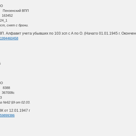
МО
и Пензенский ВПП
 163452
24_1
ст, снят с брони.
 Алфавит учета убывших по 103 зсп с А по О. (Начато 01.01.1945 г. Окончено 
d=1994460458
5
МО
и 8388
 367008с
3
аз №62 §9 от 02.03.
 от 12.01.1947 г
d=59899386