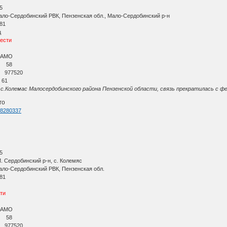
5
ло-Сердобинский РВК, Пензенская обл., Мало-Сердобинский р-н
81
ц
вести
ЦАМО
и 58
и 977520
 61
с.Колемас Малосердобинского района Пензенской области, связь прекратилась с фе
го
d=8280337
5
 Сердобинский р-н, с. Колемяс
ло-Сердобинский РВК, Пензенская обл.
81
сти
ЦАМО
и 58
и 977520