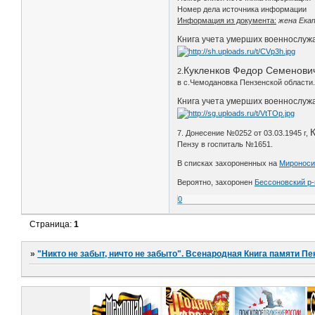
Номер дела источника информации
Информация из документа:
жена Ека
Книга учета умерших военнослужа
Кукленков Федор Семенови
2.
в с.Чемодановка Пензенской области
Книга учета умерших военнослужащ
7. Донесение №0252 от 03.03.1945 г,
Пензу в госпиталь №1651.
В списках захороненных на
Мироноси
Вероятно, захоронен
Бессоновский р-
0
Страница:
1
»
"Никто не забыт, ничто не забыто". Всенародная Книга памяти Пе