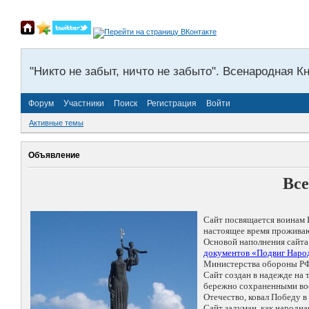
"Никто не забыт, ничто не забыто". Всенародная К
Форум
Участники
Поиск
Регистрация
Войти
Активные темы
Объявление
Все
Сайт посвящается воинам 
настоящее время проживаю
Основой наполнения сайта
документов «Подвиг Народ
Министерства обороны РФ
Сайт создан в надежде на
бережно сохраненными восп
Отечество, ковал Победу 
Сайт задуман, как народн