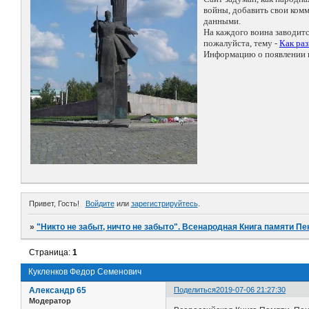
войны, добавить свои ко
данными.
На каждого воина заводит
пожалуйста, тему -
Как ра
Информацию о появлении н
Привет, Гость!
Войдите
или
зарегистрируйтесь
.
»
"Никто не забыт, ничто не забыто". Всенародная Книга памяти Пе
Страница:
1
Кукленков Федор Семенович
Александр 65
Поделиться
2019-07-06 21:27:30
Модератор