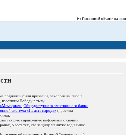
Из Пензенской области на фронты Велик
асти
ые родились, были призваны, захоронены либо в
, ковавшим Победу в тылу.
 «Мемориал»
,
Общедоступного электронного банка
онной системы «Память народа»
(проекты
ников.
дополнит сухую справочную информацию своими
анах, о всех тех, кто защищал в лихие годы наше
нформацию об участниках Великой Отечественной