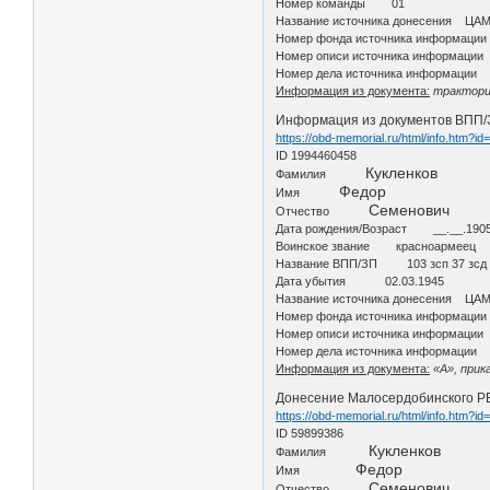
Номер команды 01
Название источника донесения ЦА
Номер фонда источника информаци
Номер описи источника информации
Номер дела источника информации 
Информация из документа:
трактори
Информация из документов ВПП/ЗП.
https://obd-memorial.ru/html/info.htm?i
ID 1994460458
Кукленков
Фамилия
Федор
Имя
Семенович
Отчество
Дата рождения/Возраст __.__.190
Воинское звание красноармеец
Название ВПП/ЗП 103 зсп 37 зсд
Дата убытия 02.03.1945
Название источника донесения ЦА
Номер фонда источника информаци
Номер описи источника информации
Номер дела источника информации 
Информация из документа:
«А», прик
Донесение Малосердобинского РВК
https://obd-memorial.ru/html/info.htm?i
ID 59899386
Кукленков
Фамилия
Федор
Имя
Семенович
Отчество