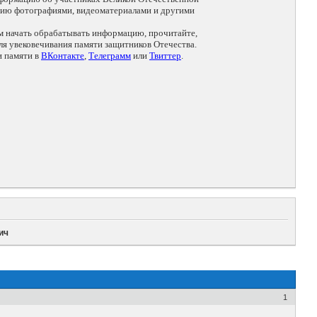
цию фотографиями, видеоматериалами и другими
ем начать обрабатывать информацию, прочитайте,
я увековечивания памяти защитников Отечества.
и памяти в
ВКонтакте
,
Телеграмм
или
Твиттер
.
ич
1