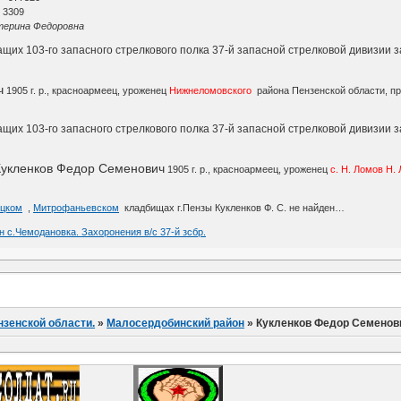
 3309
терина Федоровна
щих 103-го запасного стрелкового полка 37-й запасной стрелковой дивизии за
ч
1905 г. р., красноармеец, уроженец
Нижнеломовского
района Пензенской области, п
.
их 103-го запасного стрелкового полка 37-й запасной стрелковой дивизии за
Кукленков Федор Семенович
1905 г. р., красноармеец, уроженец
с. Н. Ломов Н.
цком
,
Митрофаньевском
кладбищах г.Пензы Кукленков Ф. С. не найден…
н с.Чемодановка. Захоронения в/с 37-й зсбр.
нзенской области.
»
Малосердобинский район
»
Кукленков Федор Семенов