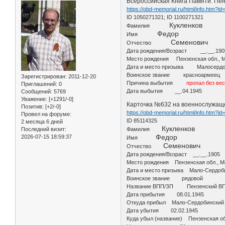
Всероссийская Книга Памяти. Пен
https://obd-memorial.ru/html/info.htm?i
ID 1050271321; ID 1100271321
Кукленков
Фамилия
Федор
Имя
Семенович
Отчество
Дата рождения/Возраст __.__.190
Место рождения Пензенская обл., Ма
Дата и место призыва Малосердо
Воинское звание красноармеец
Зарегистрирован
: 2011-12-20
Причина выбытия
пропал без ве
Приглашений:
0
Дата выбытия __.04.1945
Сообщений:
5769
Уважение:
[+1291/-0]
Карточка №632 на военнослужаще
Позитив:
[+2/-0]
https://obd-memorial.ru/html/info.htm?i
Провел на форуме:
ID 85114325
2 месяца 6 дней
Кукленков
Последний визит:
Фамилия
Федор
2026-07-15 18:59:37
Имя
Семенович
Отчество
Дата рождения/Возраст __.__.1905
Место рождения Пензенская обл., Ма
Дата и место призыва Мало-Сердобин
Воинское звание рядовой
Название ВПП/ЗП Пензенский В
Дата прибытия 08.01.1945
Откуда прибыл Мало-Сердобинский Р
Дата убытия 02.02.1945
Куда убыл (название) Пензенская обл