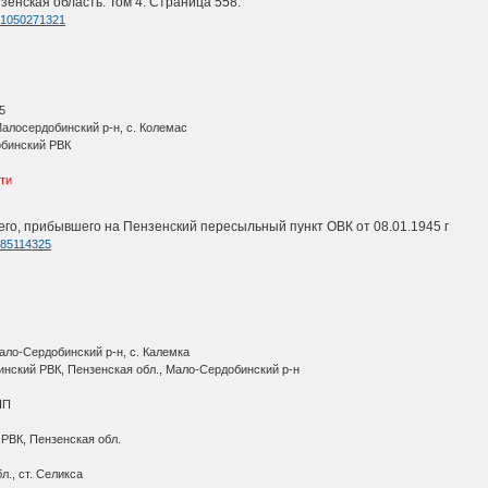
зенская область. Том 4. Страница 558.
d=1050271321
5
лосердобинский р-н, с. Колемас
бинский РВК
сти
го, прибывшего на Пензенский пересыльный пункт ОВК от 08.01.1945 г
d=85114325
ло-Сердобинский р-н, с. Калемка
ский РВК, Пензенская обл., Мало-Сердобинский р-н
ПП
ВК, Пензенская обл.
., ст. Селикса