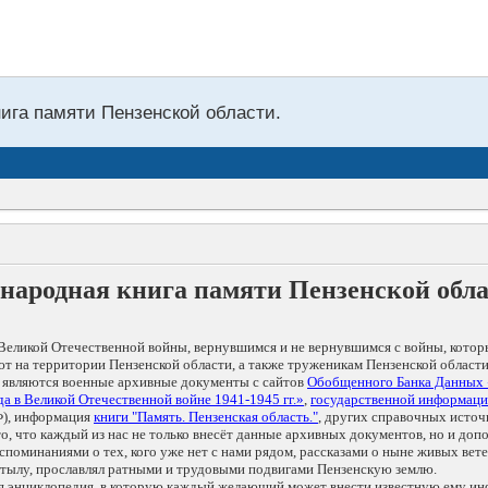
нига памяти Пензенской области.
народная книга памяти Пензенской обл
Великой Отечественной войны, вернувшимся и не вернувшимся с войны, котор
т на территории Пензенской области, а также труженикам Пензенской области
 являются военные архивные документы с сайтов
Обобщенного Банка Данных
а в Великой Отечественной войне 1941-1945 гг.»
,
государственной информаци
), информация
книги "Память. Пензенская область."
, других справочных источ
 то, что каждый из нас не только внесёт данные архивных документов, но и 
оминаниями о тех, кого уже нет с нами рядом, рассказами о ныне живых ветер
в тылу, прославлял ратными и трудовыми подвигами Пензенскую землю.
ая энциклопедия, в которую каждый желающий может внести известную ему и