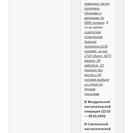
немецкие части
потеряли
убитыми и
ранеными до
4000 человек
. В
то же время
советская
стрелковая
дивизия
потеряла 6139
человек, из них
1724 убито, 4273
ранено, 54
заболело, 23
пропало без
вести и 65
человек выбыло
из строя по
другим
причинам
.
В Жиздринской
наступательной
операции (22.02
— 09.03.1943)
В Смоленской
наступательной