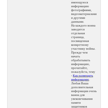
имеющуюся
информацию
фотографиями,
видеоматериалами
и другими
данными.
На каждого воина
заводится
отдельная
страница,
посвященная
конкретному
участнику войны.
Прежде чем
начать
обрабатывать
информацию,
прочитайте,
пожалуйста, тему
-
Как размещать
информацию
.
Любая Ваша
дополнительная
информация очень
важна для
увековечивания
памяти
защитников