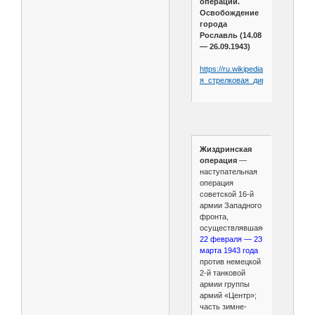
операции.
Освобождение
города
Рославль (14.08
— 26.09.1943)
https://ru.wikipedia.org/wiki/326-
я_стрелковая_дивизия
Жиздринская
операция
—
наступательная
операция
советской 16-й
армии Западного
фронта,
осуществлявшаяся
22 февраля — 23
марта 1943 года
против немецкой
2-й танковой
армии группы
армий «Центр»;
часть зимне-