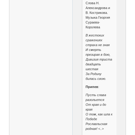
Слова Н.
Александрова и
В. Кострикова.
Музыка Георгия
Сураева-
Королева
В жестоких
сражениях
страха не зная
И смерть
презирая в бою,
Дивизия триста
двадцать
шестая
За Родину
билась свою.
Припев
:
Пусть слава
разольется
От края и до
края
О том, как шла к
Победе
Рославльская
родная! <..>