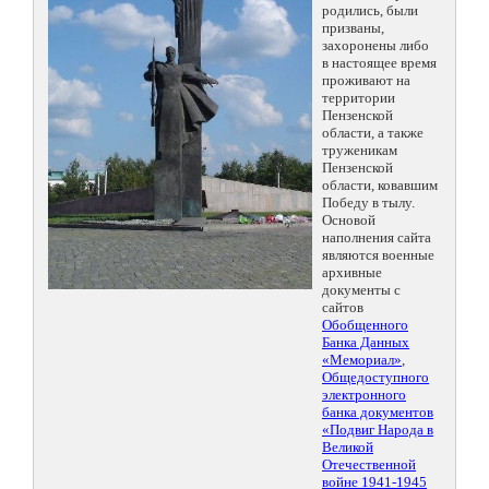
родились, были
призваны,
захоронены либо
в настоящее время
проживают на
территории
Пензенской
области, а также
труженикам
Пензенской
области, ковавшим
Победу в тылу.
Основой
наполнения сайта
являются военные
архивные
документы с
сайтов
Обобщенного
Банка Данных
«Мемориал»
,
Общедоступного
электронного
банка документов
«Подвиг Народа в
Великой
Отечественной
войне 1941-1945