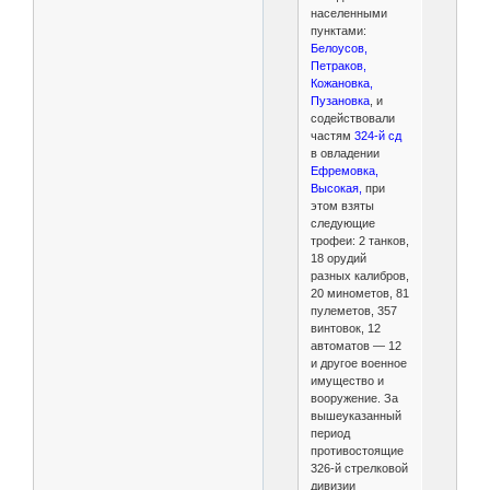
населенными
пунктами:
Белоусов,
Петраков,
Кожановка,
Пузановка
, и
содействовали
частям
324-й сд
в овладении
Ефремовка,
Высокая,
при
этом взяты
следующие
трофеи: 2 танков,
18 орудий
разных калибров,
20 минометов, 81
пулеметов, 357
винтовок, 12
автоматов — 12
и другое военное
имущество и
вооружение. За
вышеуказанный
период
противостоящие
326-й стрелковой
дивизии