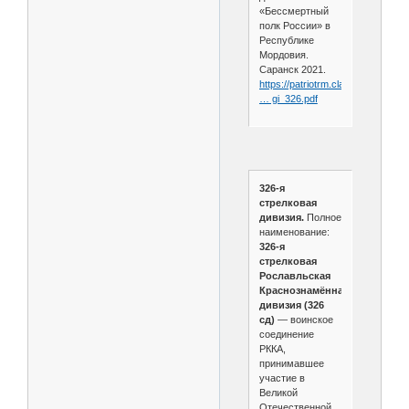
«Бессмертный
полк России» в
Республике
Мордовия.
Саранск 2021.
https://patriotrm.clan.su/muzei/kn
… gi_326.pdf
326-я
стрелковая
дивизия.
Полное
наименование:
326-я
стрелковая
Рославльская
Краснознамённая
дивизия (326
сд)
— воинское
соединение
РККА,
принимавшее
участие в
Великой
Отечественной