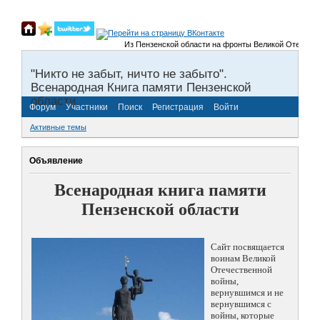
Из Пензенской области на фронты Великой Отечественной
"Никто не забыт, ничто не забыто".
Всенародная Книга памяти Пензенской
области.
Форум
Участники
Поиск
Регистрация
Войти
Активные темы
Объявление
Всенародная книга памяти
Пензенской области
Сайт посвящается
воинам Великой
Отечественной
войны,
вернувшимся и не
вернувшимся с
войны, которые