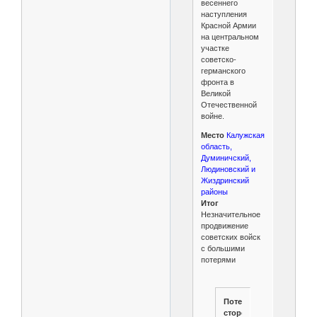
весеннего
наступления
Красной Армии
на центральном
участке
советско-
германского
фронта в
Великой
Отечественной
войне.
Место
Калужская
область,
Думиничский,
Людиновский и
Жиздринский
районы
Итог
Незначительное
продвижение
советских войск
с большими
потерями
Потери
сторон.