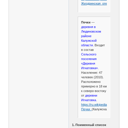
Жиздринская_операция
Печки
—
деревня в
Людиновском
районе
Калужской
области.
Входит
в состав
Сельского
поселения
«Деревня
Игнатовка».
Население: 47
человек (2010).
Расположено
примерно в 18 км
к северо-востоку
от
деревни
Игнатовка.
https://ru.wikipedia.org/wiki/
Печки_
(Калужская_область)
1. Поименный список