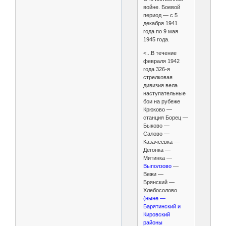
войне. Боевой
период — с 5
декабря 1941
года по 9 мая
1945 года.
<...В течение
февраля 1942
года 326-я
стрелковая
дивизия вела
наступательные
бои на рубеже
Крюково —
станция Борец —
Быково —
Салово —
Казачеевка —
Дегонка —
Митинка —
Выползово
—
Вежи —
Брянский —
Хлебосолово
(ныне —
Барятинский и
Кировский
районы