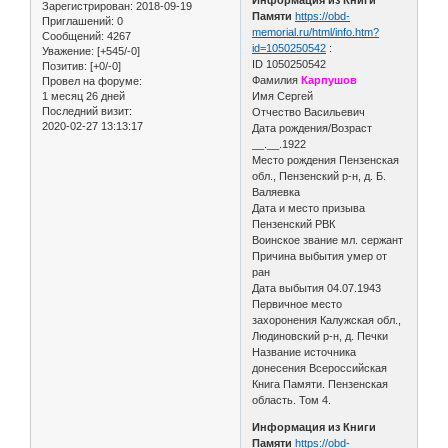
Зарегистрирован
: 2018-09-19
Памяти
https://obd-
Приглашений:
0
memorial.ru/html/info.htm?
Сообщений:
4267
id=1050250542
:
Уважение:
[+545/-0]
ID 1050250542
Позитив:
[+0/-0]
Фамилия
Карпушов
Провел на форуме:
1 месяц 26 дней
Имя Сергей
Последний визит:
Отчество Васильевич
2020-02-27 13:13:17
Дата рождения/Возраст
__.__.1922
Место рождения Пензенская
обл., Пензенский р-н, д. Б.
Валяевка
Дата и место призыва
Пензенский РВК
Воинское звание мл. сержант
Причина выбытия умер от
ран
Дата выбытия 04.07.1943
Первичное место
захоронения Калужская обл.,
Людиновский р-н, д. Печки
Название источника
донесения Всероссийская
Книга Памяти. Пензенская
область. Том 4.
Информация из Книги
Памяти
https://obd-