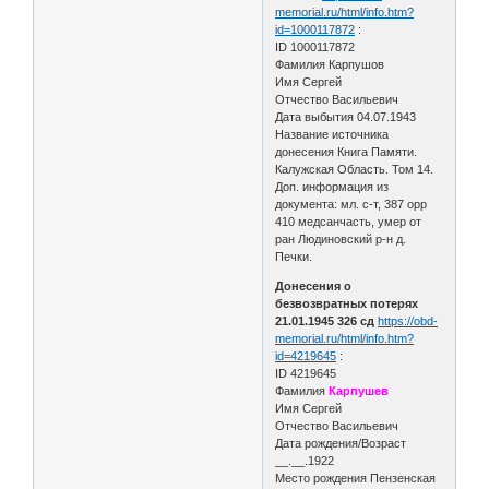
memorial.ru/html/info.htm?
id=1000117872
:
ID 1000117872
Фамилия Карпушов
Имя Сергей
Отчество Васильевич
Дата выбытия 04.07.1943
Название источника
донесения Книга Памяти.
Калужская Область. Том 14.
Доп. информация из
документа: мл. с-т, 387 орр
410 медсанчасть, умер от
ран Людиновский р-н д.
Печки.
Донесения о
безвозвратных потерях
21.01.1945 326 сд
https://obd-
memorial.ru/html/info.htm?
id=4219645
:
ID 4219645
Фамилия
Карпушев
Имя Сергей
Отчество Васильевич
Дата рождения/Возраст
__.__.1922
Место рождения Пензенская