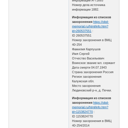
информации А-71693
Номер дела источника
информации 1882.
Информация из списков
захоронения
https://obd-
memorial.ru/html/info.htm?
id=260537551
:
ID 260537551
Номер захоронения в ВМЦ
40-254
Фамилия Карпушов
Имя Сергей
Отчество Васильевич
Воинское звание мл. сержант
Дата смерти 04.07.1943
Страна захоронения Россия
Регион захоронения
Калужская обл.
Место захоронения
Людиновский р-н, д. Печки.
Информация из списков
захоронения
https://obd-
memorial.ru/html/info.htm?
id=1153824770
:
ID 1153824770
Номер захоронения в ВМЦ
40-254/2014