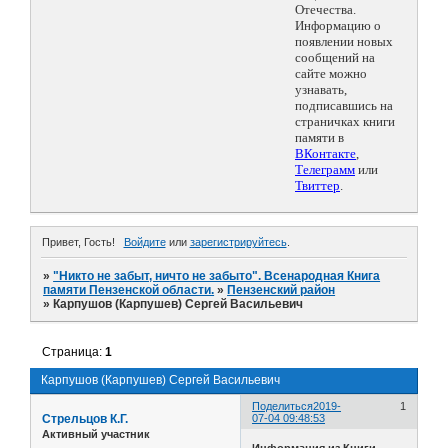
Отечества.
Информацию о
появлении новых
сообщений на
сайте можно
узнавать,
подписавшись на
страничках книги
памяти в
ВКонтакте
,
Телеграмм
или
Твиттер
.
Привет, Гость!
Войдите
или
зарегистрируйтесь
.
»
"Никто не забыт, ничто не забыто". Всенародная Книга
памяти Пензенской области.
»
Пензенский район
»
Карпушов (Карпушев) Сергей Васильевич
Страница:
1
Карпушов (Карпушев) Сергей Васильевич
Поделиться
2019-
1
Стрельцов К.Г.
07-04 09:48:53
Активный участник
Информация из Книги