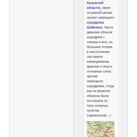
Калужской
области
), имея
основной целью
захват немецкого
аэродрома
Шайковка.
Части
дивизии обошли
аэродром с
севера и юга, но
большие потери
в наступлении
заставило
командование
дивизии стянуть
основные силы
против
немецкого
аэродрома, тогда
как на флангах
оборона была
построена по
типу опорных
пунктов
(гарнизонов)...>