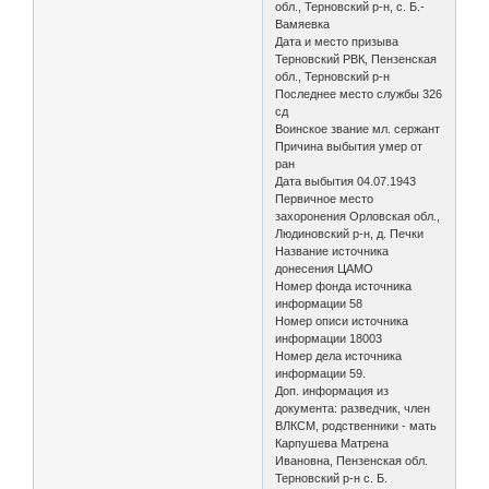
обл., Терновский р-н, с. Б.-
Вамяевка
Дата и место призыва
Терновский РВК, Пензенская
обл., Терновский р-н
Последнее место службы 326
сд
Воинское звание мл. сержант
Причина выбытия умер от
ран
Дата выбытия 04.07.1943
Первичное место
захоронения Орловская обл.,
Людиновский р-н, д. Печки
Название источника
донесения ЦАМО
Номер фонда источника
информации 58
Номер описи источника
информации 18003
Номер дела источника
информации 59.
Доп. информация из
документа: разведчик, член
ВЛКСМ, родственники - мать
Карпушева Матрена
Ивановна, Пензенская обл.
Терновский р-н с. Б.