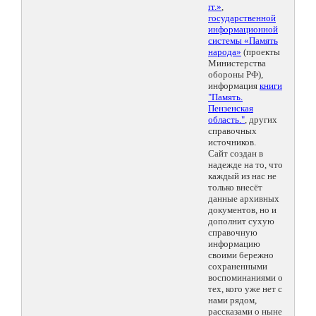
гг.»
,
государственной
информационной
системы «Память
народа»
(проекты
Министерства
обороны РФ),
информация
книги
"Память.
Пензенская
область."
, других
справочных
источников.
Сайт создан в
надежде на то, что
каждый из нас не
только внесёт
данные архивных
документов, но и
дополнит сухую
справочную
информацию
своими бережно
сохраненными
воспоминаниями о
тех, кого уже нет с
нами рядом,
рассказами о ныне