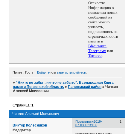
Отечества.
Информацию о
появлении новых
сообщений на
сайте можно
узнавать,
подписавшись на
страничках книги
памяти в
ВКонтакте
,
Телеграмм
или
Твиттер
.
Привет, Гость!
Войдите
или
зарегистрируйтесь
.
»
"Никто не забыт, ничто не забыто". Всенародная Книга
памяти Пензенской области.
»
Пачелмский район
»
Чичкин
Алексей Моисеевич
Страница:
1
Чичкин Алексей Моисеевич
Поделиться
2019-
1
Виктор Колесников
07-03 13:39:06
Модератор
Информация из Книги