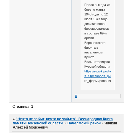
После выхода из
боев, с марта
1943 года по 12
июля 1943 года,
дивизия вновь
формировалась
в составе 69-й
армии
Воронежского
фронта в
населённом
пункте
Большетроицкое
Курской области.
https://ru.wikipedia.org/wiki/111-
я_стрелковая_дивизия_
(2-
го_формирования)
0
Страница:
1
»
"Никто не забыт, ничто не забыто". Всенародная Книга
памяти Пензенской области.
»
Пачелмский район
»
Чичкин
Алексей Моисеевич