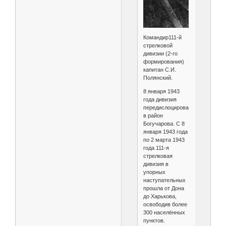
Командир111-й
стрелковой
дивизии (2-го
формирования)
капитан С.И.
Полянский.
8 января 1943
года дивизия
передислоцировалась
в район
Богучарова. С 8
января 1943 года
по 2 марта 1943
года 111-я
стрелковая
дивизия в
упорных
наступательных
прошла от Дона
до Харькова,
освободив более
300 населённых
пунктов.