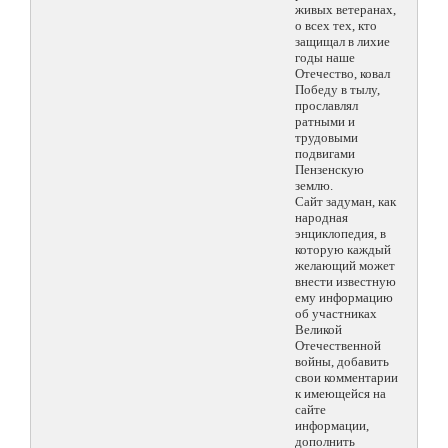
живых ветеранах,
о всех тех, кто
защищал в лихие
годы наше
Отечество, ковал
Победу в тылу,
прославлял
ратными и
трудовыми
подвигами
Пензенскую
землю.
Сайт задуман, как
народная
энциклопедия, в
которую каждый
желающий может
внести известную
ему информацию
об участниках
Великой
Отечественной
войны, добавить
свои комментарии
к имеющейся на
сайте
информации,
дополнить