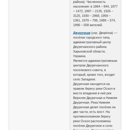
района). Численность
населения: в 1864 – 844, 1877
– 1472, 1897 – 2135, 1926 –
3125, 1930 – 2968, 1959 –
1361, 1979 – 799, 1989 – 574,
1996 – 558 жителей.
Двуречная
(укр. Дворічна) —
посёлок городского типа,
административный центр
Двуречанского района
Харьковской области,
Украина.
Является административным
центром Двуречанского
поселкового совета, в
который, кроме того, входит
село Западное.
Двуречная находится на
правом берегу реки Оскол в
месте впадения в неё рек
Верхняя Двуречная и Нижняя
Двуречная. Река Нижняя
Двуречная делит посёлок на
две части, есть мост. На
противоположном берегу
реки Оскол расположены
посёлок Двуречное и село