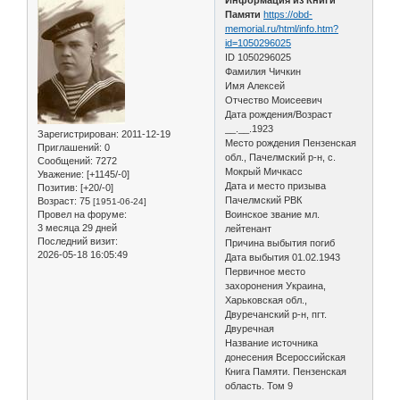
Памяти
https://obd-
memorial.ru/html/info.htm?
id=1050296025
ID 1050296025
Фамилия Чичкин
Имя Алексей
Отчество Моисеевич
Дата рождения/Возраст
__.__.1923
Зарегистрирован
: 2011-12-19
Место рождения Пензенская
Приглашений:
0
обл., Пачелмский р-н, с.
Сообщений:
7272
Мокрый Мичкасс
Уважение:
[+1145/-0]
Дата и место призыва
Позитив:
[+20/-0]
Пачелмский РВК
Возраст:
75
[1951-06-24]
Провел на форуме:
Воинское звание мл.
3 месяца 29 дней
лейтенант
Последний визит:
Причина выбытия погиб
2026-05-18 16:05:49
Дата выбытия 01.02.1943
Первичное место
захоронения Украина,
Харьковская обл.,
Двуречанский р-н, пгт.
Двуречная
Название источника
донесения Всероссийская
Книга Памяти. Пензенская
область. Том 9