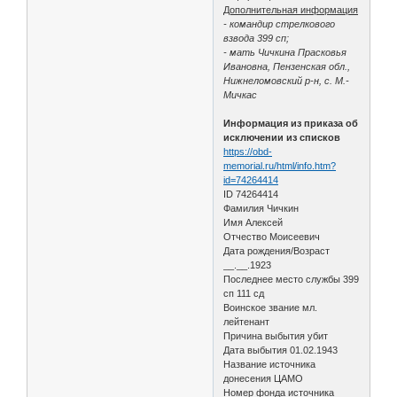
Дополнительная информация
- командир стрелкового
взвода 399 сп;
- мать Чичкина Прасковья
Ивановна, Пензенская обл.,
Нижнеломовский р-н, с. М.-
Мичкас
Информация из приказа об
исключении из списков
https://obd-
memorial.ru/html/info.htm?
id=74264414
ID 74264414
Фамилия Чичкин
Имя Алексей
Отчество Моисеевич
Дата рождения/Возраст
__.__.1923
Последнее место службы 399
сп 111 сд
Воинское звание мл.
лейтенант
Причина выбытия убит
Дата выбытия 01.02.1943
Название источника
донесения ЦАМО
Номер фонда источника