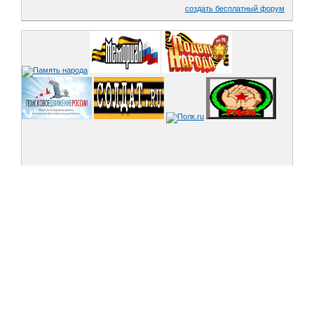
создать бесплатный форум
Verification: 9054dc0dbbcd0607