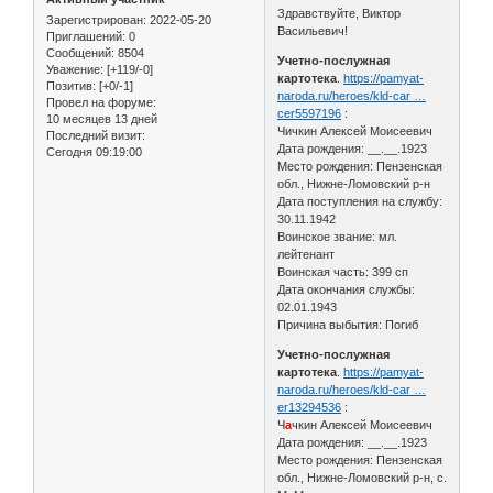
Здравствуйте, Виктор
Зарегистрирован
: 2022-05-20
Васильевич!
Приглашений:
0
Сообщений:
8504
Учетно-послужная
Уважение:
[+119/-0]
картотека
.
https://pamyat-
Позитив:
[+0/-1]
naroda.ru/heroes/kld-car …
Провел на форуме:
cer5597196
:
10 месяцев 13 дней
Чичкин Алексей Моисеевич
Последний визит:
Дата рождения: __.__.1923
Сегодня 09:19:00
Место рождения: Пензенская
обл., Нижне-Ломовский р-н
Дата поступления на службу:
30.11.1942
Воинское звание: мл.
лейтенант
Воинская часть: 399 сп
Дата окончания службы:
02.01.1943
Причина выбытия: Погиб
Учетно-послужная
картотека
.
https://pamyat-
naroda.ru/heroes/kld-car …
er13294536
:
Ч
а
чкин Алексей Моисеевич
Дата рождения: __.__.1923
Место рождения: Пензенская
обл., Нижне-Ломовский р-н, с.