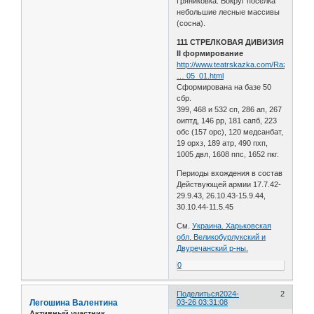
Гряниковка. Вокруг посёлка
небольшие лесные массивы
(сосна).
111 СТРЕЛКОВАЯ ДИВИЗИЯ
II формирование
http://www.teatrskazka.com/Raznoe/Pe
… 05_01.html
Сформирована на базе 50
сбр.
399, 468 и 532 сп, 286 ап, 267
оиптд, 146 рр, 181 сапб, 223
обс (157 орс), 120 медсанбат,
19 орхз, 189 атр, 490 пхп,
1005 двл, 1608 ппс, 1652 пкг.
Периоды вхождения в состав
Действующей армии 17.7.42-
29.9.43, 26.10.43-15.9.44,
30.10.44-11.5.45
См.
Украина. Харьковская
обл. Великобурлукский и
Двуречанский р-ны.
0
Поделиться
2024-
2
Легошина Валентина
03-26 03:31:08
Активный участник