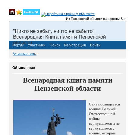
Из Пензенской области на фронты Великой Отеч
"Никто не забыт, ничто не забыто".
Всенародная Книга памяти Пензенской
области.
Форум
Участники
Поиск
Регистрация
Войти
Активные темы
Объявление
Всенародная книга памяти
Пензенской области
Сайт посвящается
воинам Великой
Отечественной
войны,
вернувшимся и не
вернувшимся с
войны, которые