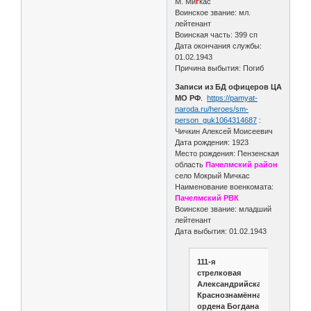
М. Ми
г
кас
Воинское звание: мл.
лейтенант
Воинская часть: 399 сп
Дата окончания службы:
01.02.1943
Причина выбытия: Погиб
Записи из БД офицеров ЦА
МО РФ
.
https://pamyat-
naroda.ru/heroes/sm-
person_guk1064314687
:
Чичкин Алексей Моисеевич
Дата рождения: 1923
Место рождения: Пензенская
область
Пачелмский район
село Мокрый Мичкас
Наименование военкомата:
Пачелмский РВК
Воинское звание: младший
лейтенант
Дата выбытия: 01.02.1943
111-я
стрелковая
Александрийская
Краснознамённая
ордена Богдана