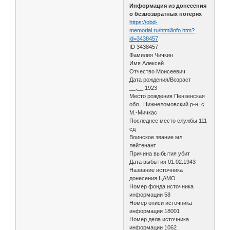
Информация из донесения
о безвозвратных потерях
https://obd-
memorial.ru/html/info.htm?
id=3438457
ID 3438457
Фамилия Чичкин
Имя Алексей
Отчество Моисеевич
Дата рождения/Возраст
__.__.1923
Место рождения Пензенская
обл., Нижнеломовский р-н, с.
М.-Мичкас
Последнее место службы 111
сд
Воинское звание мл.
лейтенант
Причина выбытия убит
Дата выбытия 01.02.1943
Название источника
донесения ЦАМО
Номер фонда источника
информации 58
Номер описи источника
информации 18001
Номер дела источника
информации 1062