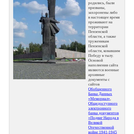
родились, были
призваны,
захоронены либо
в настоящее время
проживают на
территории
Пензенской
области, а также
труженикам
Пензенской
области, ковавшим
Победу в тылу.
Основой
наполнения сайта
являются военные
архивные
документы с
сайтов
Обобщенного
Банка Данных
«Мемориал»
,
Общедоступного
электронного
банка документов
«Подвиг Народа в
Великой
Отечественной
войне 1941-1945