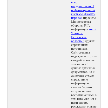
гг.»
,
государственной
информационной
системы «Память
народа»
(проекты
Министерства
обороны РФ),
информация
книги
"Память.
Пензенская
область."
, других
справочных
источников.
Сайт создан в
надежде на то, что
каждый из нас не
только внесёт
данные архивных
документов, но и
дополнит сухую
справочную
информацию
своими бережно
сохраненными
воспоминаниями о
тех, кого уже нет с
нами рядом,
рассказами о ныне