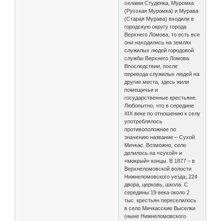
селами Студенка, Муромка
(Русская Муромка) и Мурава
(Старая Мурава) входили в
городскую округу города
Верхнего Ломова, то есть все
они находились на землях
служилых людей городовой
службы Верхнего Ломова.
Впоследствии, после
перевода служилых людей на
другие места, здесь жили
помещичьи и
государственные крестьяне.
Любопытно, что в середине
XIX веке по отношению к селу
употреблялось
противоположное по
значению название – Сухой
Мичкас. Возможно, село
делилось на «сухой» и
«мокрый» концы. В 1877 – в
Верхнеломовской волости
Нижнеломовского уезда, 224
двора, церковь, школа. С
середины 19 века около 2
тыс. крестьян переселилось
в село Мичкасские Выселки
(ныне Нижнеломовского