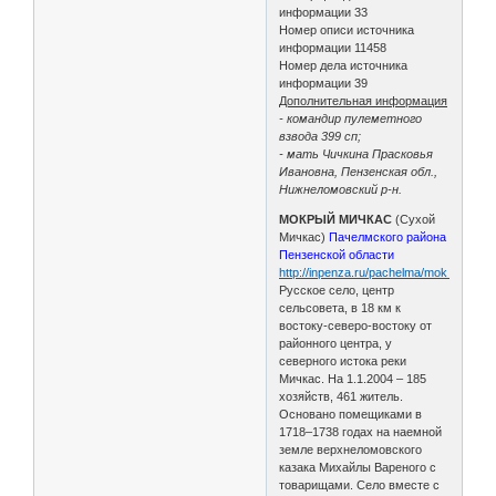
информации 33
Номер описи источника
информации 11458
Номер дела источника
информации 39
Дополнительная информация
- командир пулеметного
взвода 399 сп;
- мать Чичкина Прасковья
Ивановна, Пензенская обл.,
Нижнеломовский р-н.
МОКРЫЙ МИЧКАС
(Сухой
Мичкас)
Пачелмского района
Пензенской области
http://inpenza.ru/pachelma/mok_michka
Русское село, центр
сельсовета, в 18 км к
востоку-северо-востоку от
районного центра, у
северного истока реки
Мичкас. На 1.1.2004 – 185
хозяйств, 461 житель.
Основано помещиками в
1718–1738 годах на наемной
земле верхнеломовского
казака Михайлы Вареного с
товарищами. Село вместе с