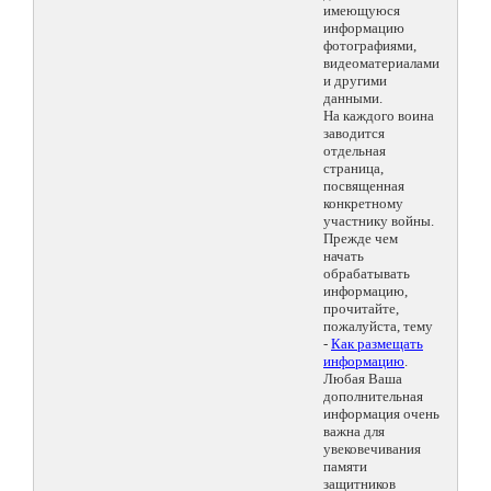
имеющуюся
информацию
фотографиями,
видеоматериалами
и другими
данными.
На каждого воина
заводится
отдельная
страница,
посвященная
конкретному
участнику войны.
Прежде чем
начать
обрабатывать
информацию,
прочитайте,
пожалуйста, тему
-
Как размещать
информацию
.
Любая Ваша
дополнительная
информация очень
важна для
увековечивания
памяти
защитников