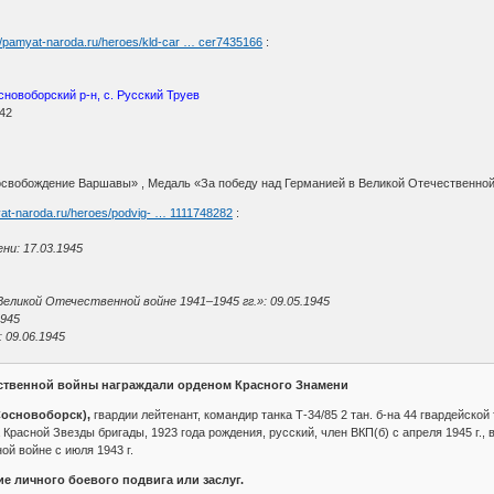
://pamyat-naroda.ru/heroes/kld-car … cer7435166
:
сновоборский р-н, с. Русский Труев
942
свобождение Варшавы» , Медаль «За победу над Германией в Великой Отечественной 
yat-naroda.ru/heroes/podvig- … 1111748282
:
ни: 17.03.1945
Великой Отечественной войне 1941–1945 гг.»: 09.05.1945
1945
 09.06.1945
ественной войны награждали орденом Красного Знамени
основоборск),
гвардии лейтенант, командир танка Т-34/85 2 тан. б-на 44 гвардейск
Красной Звезды бригады, 1923 года рождения, русский, член ВКП(б) с апреля 1945 г.,
ой войне с июля 1943 г.
е личного боевого подвига или заслуг.