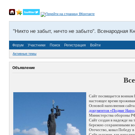
"Никто не забыт, ничто не забыто". Всенародная К
Форум
Участники
Поиск
Регистрация
Войти
Активные темы
Объявление
Все
Сайт посвящается воинам 
настоящее время проживаю
Основой наполнения сайта
документов «Подвиг Народ
Министерства обороны РФ
Сайт создан в надежде на
бережно сохраненными восп
Отечество, ковал Победу 
Сайт задуман, как народн