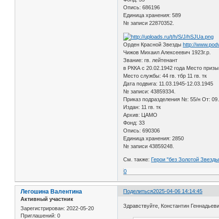
Опись: 686196
Единица хранения: 589
№ записи 22870352.
Орден Красной Звезды
http://www.pod
Чижов Михаил Алексеевич 1923г.р.
Звание: гв. лейтенант
в РККА с 20.02.1942 года Место приз
Место службы: 44 гв. тбр 11 гв. тк
Дата подвига: 11.03.1945-12.03.1945
№ записи: 43859334.
Приказ подразделения №: 55/н От: 09
Издан: 11 гв. тк
Архив: ЦАМО
Фонд: 33
Опись: 690306
Единица хранения: 2850
№ записи 43859248.
См. также:
Герои "без Золотой Звезды
0
Легошина Валентина
Поделиться
2025-04-06 14:14:45
Активный участник
Здравствуйте, Константин Геннадьеви
Зарегистрирован
: 2022-05-20
Приглашений:
0