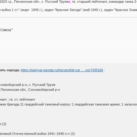
1923 г.р., Пензенская обл., с. Русский Труев
о
, гв. старший лейтенант, командир танка 2-
ойна 1 ст." (март 1945 г.), орден "Красная Звезда" (май 1945 г.), орден "Красное Знам
 Союза"
ять народа.
https://pamyat-naroda.ru/heroes/kld-car … cer7435166
:
сновоборский р-н, с. Русский Труев
 Пензенская обл., Сосновоборский р-н
ант ; гв. ст. лейтенант
вая бригада 11 гвардейский танковый корпус 1 гвардейская танковая армия; 1 запасно
 (2)
еликой Отечественной войне 1941–1945 гг.» (2)