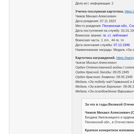
Дело ист. информации: 2
Учетно-послужная картотека.
https
Чижов Михаил Алексеевич
Дата рождения: 07.11.1923
Место рождения:
Пензенская обл., Со
Дата поступления на службу: 01.01.1
Воинское звание:
гв. ст. лейтенант
Воинская часть: 1 зтп , 44 гв. тп
Дата окончания службы:
07.12.1946
Наименование награды: Медаль «За о
Картотека награждений.
https://pam
Чижов Михаил Алексеевич
Орден Отечественной войны I степе
Орден Красной Звезды: 09.05.1945
Орден Красного Знамени: 09.05.1945
Медаль «За победу над Германией в 
Медаль «За взятие Берлина»: 09.06.
Медаль «За освобождение Варшавы»:
За что в годы Великой Отеч
Чижов Михаил Алексеевич (С
Богдана Хмельницкого и ордена 
Пензенской обл., в Отечественн
Краткое конкретное изложени