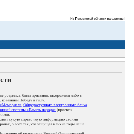
Из Пензенской области на фронты Великой От
асти
ые родились, были призваны, захоронены либо в
, ковавшим Победу в тылу.
 «Мемориал»
,
Общедоступного электронного банка
онной системы «Память народа»
(проекты
ников.
дополнит сухую справочную информацию своими
анах, о всех тех, кто защищал в лихие годы наше
нформацию об участниках Великой Отечественной