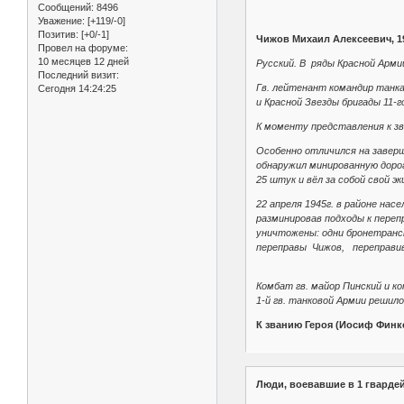
Сообщений:
8496
Уважение:
[+119/-0]
Позитив:
[+0/-1]
Чижов Михаил Алексеевич, 1
Провел на форуме:
10 месяцев 12 дней
Русский. В ряды Красной Арми
Последний визит:
Гв. лейтенант командир танка
Сегодня 14:24:25
и Красной Звезды бригады 11-
К моменту представления к з
Особенно отличился на заверш
обнаружил минированную доро
25 штук и вёл за собой свой 
22 апреля 1945г. в районе на
разминировав подходы к пере
уничтожены: одни бронетранс
переправы Чижов, переправив
Комбат гв. майор Пинский и к
1-й гв. танковой Армии решило
К званию Героя (Иосиф Финке
Люди, воевавшие в 1 гварде