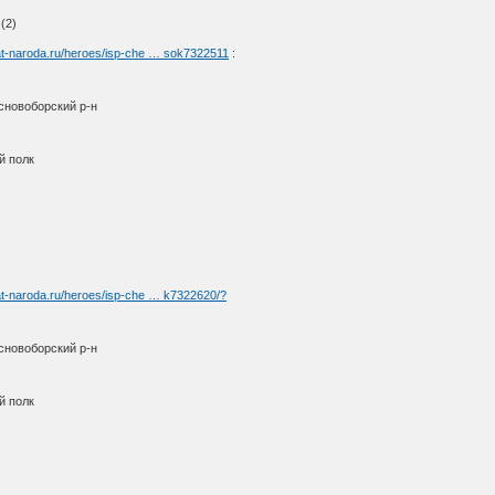
(2)
at-naroda.ru/heroes/isp-che … sok7322511
:
сновоборский р-н
й полк
at-naroda.ru/heroes/isp-che … k7322620/?
сновоборский р-н
й полк