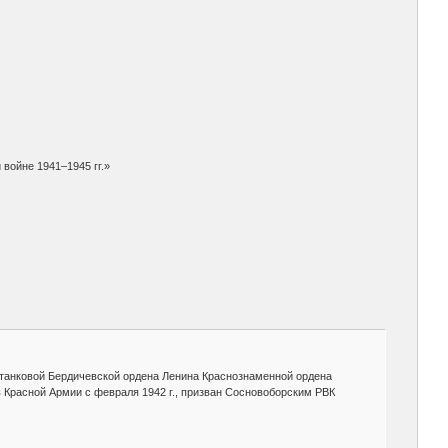
войне 1941–1945 гг.»
ой танковой Бердичевской ордена Ленина Краснознаменной ордена
 в Красной Армии с февраля 1942 г., призван Сосновоборским РВК