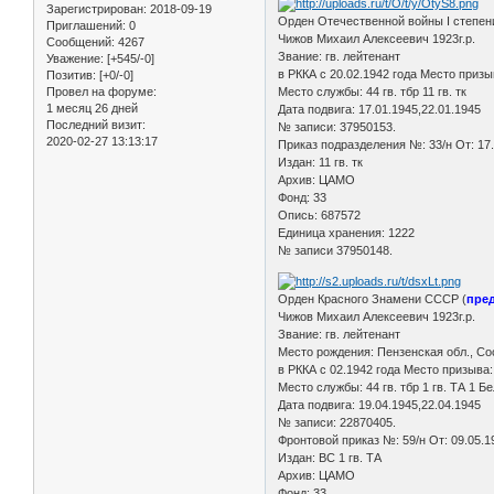
Зарегистрирован
: 2018-09-19
Орден Отечественной войны I степе
Приглашений:
0
Чижов Михаил Алексеевич 1923г.р.
Сообщений:
4267
Звание: гв. лейтенант
Уважение:
[+545/-0]
в РККА с 20.02.1942 года Место приз
Позитив:
[+0/-0]
Провел на форуме:
Место службы: 44 гв. тбр 11 гв. тк
1 месяц 26 дней
Дата подвига: 17.01.1945,22.01.1945
Последний визит:
№ записи: 37950153.
2020-02-27 13:13:17
Приказ подразделения №: 33/н От: 17
Издан: 11 гв. тк
Архив: ЦАМО
Фонд: 33
Опись: 687572
Единица хранения: 1222
№ записи 37950148.
Орден Красного Знамени СССР (
пред
Чижов Михаил Алексеевич 1923г.р.
Звание: гв. лейтенант
Место рождения: Пензенская обл., Со
в РККА с 02.1942 года Место призыва
Место службы: 44 гв. тбр 1 гв. ТА 1 Б
Дата подвига: 19.04.1945,22.04.1945
№ записи: 22870405.
Фронтовой приказ №: 59/н От: 09.05.1
Издан: ВС 1 гв. ТА
Архив: ЦАМО
Фонд: 33