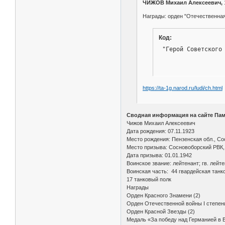
ЧИЖОВ Михаил Алексеевич,
Награды: орден "Отечественная в
Код:
 "Герой Советского
https://ta-1g.narod.ru/ludi/ch.html
Сводная информация на сайте Пам
Чижов Михаил Алексеевич
Дата рождения: 07.11.1923
Место рождения: Пензенская обл., Со
Место призыва: Сосновоборский РВК,
Дата призыва: 01.01.1942
Воинское звание: лейтенант; гв. лейтен
Воинская часть: 44 гвардейская танко
17 танковый полк
Награды
Орден Красного Знамени (2)
Орден Отечественной войны I степени
Орден Красной Звезды (2)
Медаль «За победу над Германией в В