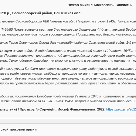
Чижов Михаил Алексеевич. Танкисты.
923г.р., Сосновоборский район, Пензенская обл.
и призван Сосновоборским РВК Пензенской обл. На фронте с июля 1943г. Тяжело кон
 Т-34/85 Чижов воевал в составе 2-го танкового батальона 44-й гв. танковой Берд
го гв. танкового корпуса после восстановления Прикарпатского Краснознамённого 
ванию Героя Советского Союза был награждён орденом Отечественной войны 1-й с
ающем этапе войны. В ходе движения во главе танковой колонны 19 апреля 1945 г.
гу. Проявив воинскую инициативу, под артиллерийским и миномётным огнём против
экипаж. Таким образом,благодаря умению, смелости и и решительности танкиста п
селённого пункта Кинбаум противник взорвал переправу, подступы и выход оказалис
праве и огнём своего танка поддержал штурмовую группу автоматчиков, перепра
портёр, две крупнокалиберные зенитные пушки, четыре автомашины с воинским гр
шись на противоположный берег, разминировал и его, провёл свой танк и обеспеч
омбриг гв. подполковник Воробьёв представили 29 апреля 1945 г. отважного и иниц
 иначе,
своим
приказом за №59/н 9 мая 1945г. наградив Чижова орденом Красного З
льштейн) / Проза.ру. © Copyright: Иосиф Финкельштейн, 2022.
https://proza.ru/202
йской танковой армии