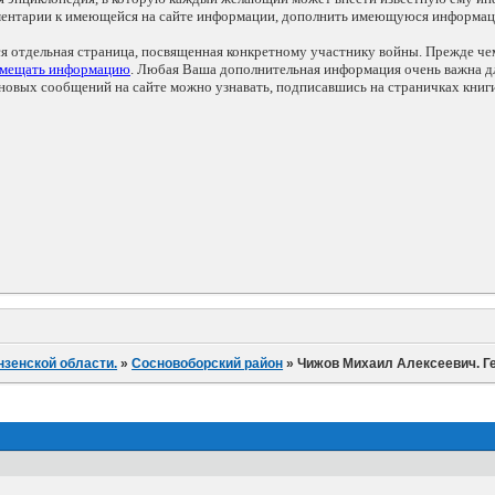
мментарии к имеющейся на сайте информации, дополнить имеющуюся информа
ся отдельная страница, посвященная конкретному участнику войны. Прежде ч
змещать информацию
. Любая Ваша дополнительная информация очень важна дл
овых сообщений на сайте можно узнавать, подписавшись на страничках книг
нзенской области.
»
Сосновоборский район
»
Чижов Михаил Алексеевич. Ге