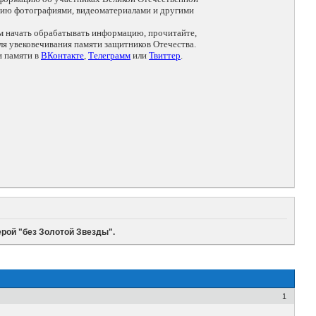
цию фотографиями, видеоматериалами и другими
ем начать обрабатывать информацию, прочитайте,
я увековечивания памяти защитников Отечества.
и памяти в
ВКонтакте
,
Телеграмм
или
Твиттер
.
рой "без Золотой Звезды".
1