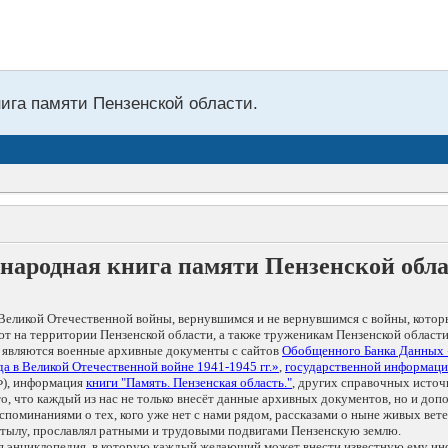
нига памяти Пензенской области.
народная книга памяти Пензенской обл
Великой Отечественной войны, вернувшимся и не вернувшимся с войны, котор
т на территории Пензенской области, а также труженикам Пензенской области
 являются военные архивные документы с сайтов
Обобщенного Банка Данных
а в Великой Отечественной войне 1941-1945 гг.»
,
государственной информаци
), информация
книги "Память. Пензенская область."
, других справочных источ
 то, что каждый из нас не только внесёт данные архивных документов, но и 
оминаниями о тех, кого уже нет с нами рядом, рассказами о ныне живых ветер
в тылу, прославлял ратными и трудовыми подвигами Пензенскую землю.
ая энциклопедия, в которую каждый желающий может внести известную ему и