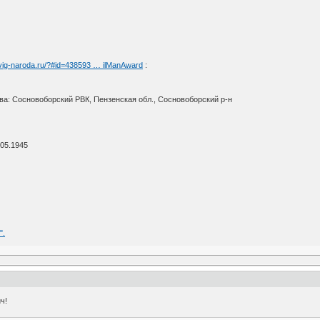
vig-naroda.ru/?#id=438593 … ilManAward
:
ыва: Сосновоборский РВК, Пензенская обл., Сосновоборский р-н
.05.1945
".
ч!