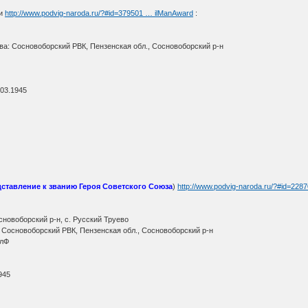
ни
http://www.podvig-naroda.ru/?#id=379501 … ilManAward
:
ыва: Сосновоборский РВК, Пензенская обл., Сосновоборский р-н
.03.1945
ставление к званию Героя Советского Союза
)
http://www.podvig-naroda.ru/?#id=228
сновоборский р-н, с. Русский Труево
: Сосновоборский РВК, Пензенская обл., Сосновоборский р-н
елФ
945