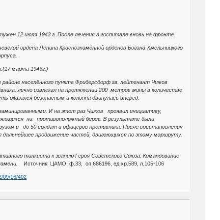
тужен 12 июля 1943 г. После лечения в госпитале вновь на фронте.
ичевской ордена Ленина Краснознамённой орденов Богана Хмельницкого
корпуса.
т.(17 марта 1945г.)
 в районе населённого пункта Фридерсдорф гв. лейтенант Чижов
ника. лично извлекал на протяжении 200 метров мины в количестве
уть оказался безопасным и колонна двинулась вперёд.
ь заминированными. И на этот раз Чижов проявил инициативу,
вляющихся на противоположный берег. В результате были
узом и до 50 солдат и офицеров противника. После восстановления
ил дальнейшее продвижение частей, двигающихся по этому маршруту.
иативного танкиста к званию Героя Советского Союза. Командование
намени.
Источник: ЦАМО, ф.33, оп.686196, ед.хр.589, л.105-106
2/09/16/402