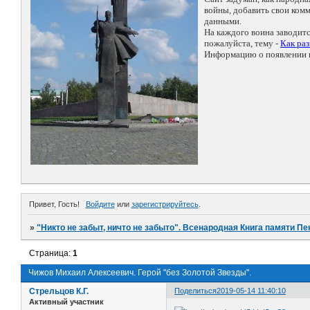
войны, добавить свои ко
данными.
На каждого воина заводит
пожалуйста, тему -
Как ра
Информацию о появлении н
Привет, Гость!
Войдите
или
зарегистрируйтесь
.
»
"Никто не забыт, ничто не забыто". Всенародная Книга памяти Пе
Страница:
1
Чижов Михаил Алексеевич. Герой "без Золотой Звезды".
Стрельцов К.Г.
Поделиться
2019-05-14 11:40:10
Активный участник