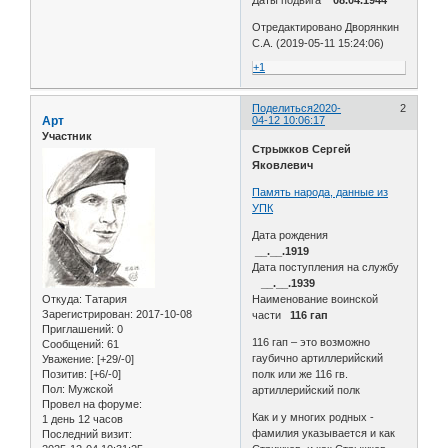
Отредактировано Дворянкин
С.А. (2019-05-11 15:24:06)
+1
Поделиться
2020-
2
Арт
04-12 10:06:17
Участник
Стрыжков Сергей
Яковлевич
Память народа, данные из
УПК
Дата рождения
__.__.1919
Дата поступления на службу
__.__.1939
Откуда:
Татария
Наименование воинской
Зарегистрирован
: 2017-10-08
части
116 гап
Приглашений:
0
116 гап – это возможно
Сообщений:
61
гаубично артиллерийский
Уважение:
[+29/-0]
Позитив:
[+6/-0]
полк или же 116 гв.
Пол:
Мужской
артиллерийский полк
Провел на форуме:
Как и у многих родных -
1 день 12 часов
фамилия указывается и как
Последний визит: