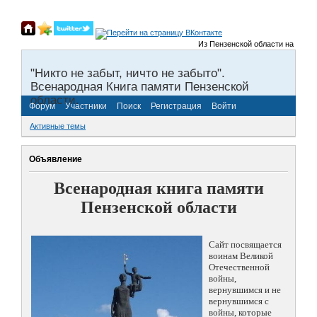
Из Пензенской области на фронты
"Никто не забыт, ничто не забыто".
Всенародная Книга памяти Пензенской
области.
Форум
Участники
Поиск
Регистрация
Войти
Активные темы
Объявление
Всенародная книга памяти
Пензенской области
Сайт посвящается
воинам Великой
Отечественной
войны,
вернувшимся и не
вернувшимся с
войны, которые