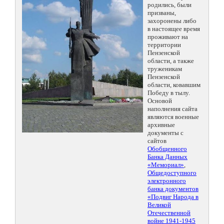
родились, были
призваны,
захоронены либо
в настоящее время
проживают на
территории
Пензенской
области, а также
труженикам
Пензенской
области, ковавшим
Победу в тылу.
Основой
наполнения сайта
являются военные
архивные
документы с
сайтов
Обобщенного
Банка Данных
«Мемориал»
,
Общедоступного
электронного
банка документов
«Подвиг Народа в
Великой
Отечественной
войне 1941-1945