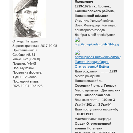
Яковлевич
1919-1979гг с. Громок,
Башмаковского района,
Пензенской области
Участник Финской войны.
Воен. Фельдшер. Командир
санитарного взвода.
Дв. брат моей пробабушки.
Откуда:
Татария
Зарегистрирован
: 2017-10-08
Приглашений:
0
Сообщений:
61
Уважение:
[+29/-0]
Память Народа Орден
Позитив:
[+6/-0]
Отечественной Войны
Пол:
Мужской
Дата рождения
__.__.1919
Провел на форуме:
Место рождения
1 день 12 часов
Пензенская обл.,
Последний визит:
Соседский р-н, с. Громок
2025-12-04 10:31:25
Место призыва
Дяктянский
РВК, Тамбовская обл.
Воинская часть
102 сп 3
УкрФ ( 102 сп, 3 УкрФ )
Дата поступления на службу
10.09.1939
Наименование награды
Орден Отечественной
войны II степени
Даты подвига
08.04.1944