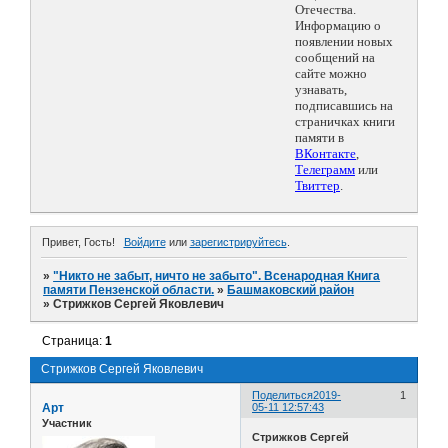
Отечества.
Информацию о
появлении новых
сообщений на
сайте можно
узнавать,
подписавшись на
страничках книги
памяти в
ВКонтакте
,
Телеграмм
или
Твиттер
.
Привет, Гость!
Войдите
или
зарегистрируйтесь
.
»
"Никто не забыт, ничто не забыто". Всенародная Книга
памяти Пензенской области.
»
Башмаковский район
»
Стрижков Сергей Яковлевич
Страница:
1
Стрижков Сергей Яковлевич
Поделиться
2019-
1
Арт
05-11 12:57:43
Участник
Стрижков Сергей