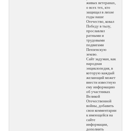
живых ветеранах,
о всех тех, кто
защищал в лихие
годы наше
Отечество, ковал
Победу в тылу,
прославлял
ратными и
трудовыми
подвигами
Пензенскую
землю.
Сайт задуман, как
народная
энциклопедия, в
которую каждый
желающий может
внести известную
ему информацию
об участниках
Великой
Отечественной
войны, добавить
свои комментарии
к имеющейся на
сайте
информации,
дополнить