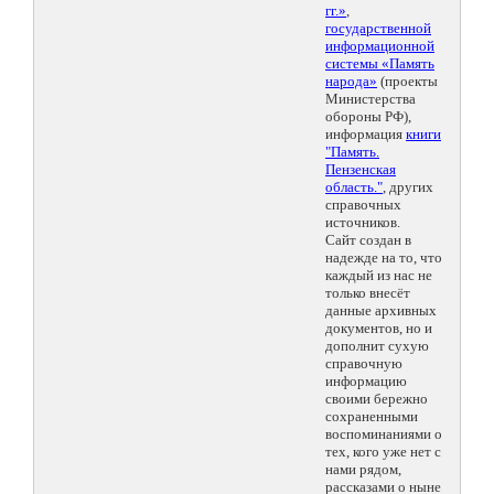
гг.»
,
государственной
информационной
системы «Память
народа»
(проекты
Министерства
обороны РФ),
информация
книги
"Память.
Пензенская
область."
, других
справочных
источников.
Сайт создан в
надежде на то, что
каждый из нас не
только внесёт
данные архивных
документов, но и
дополнит сухую
справочную
информацию
своими бережно
сохраненными
воспоминаниями о
тех, кого уже нет с
нами рядом,
рассказами о ныне