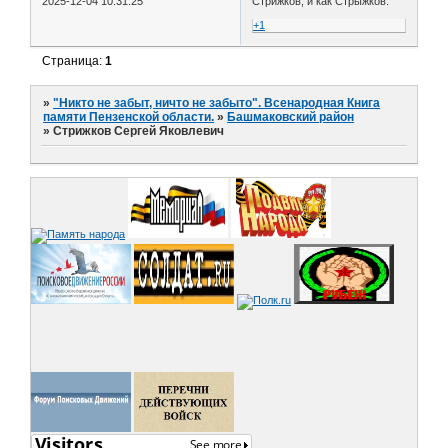
2025-12-04 10:31:25
Стрижков, и как Стрыжков.
+1
Страница:
1
»
"Никто не забыт, ничто не забыто". Всенародная Книга
памяти Пензенской области.
»
Башмаковский район
»
Стрижков Сергей Яковлевич