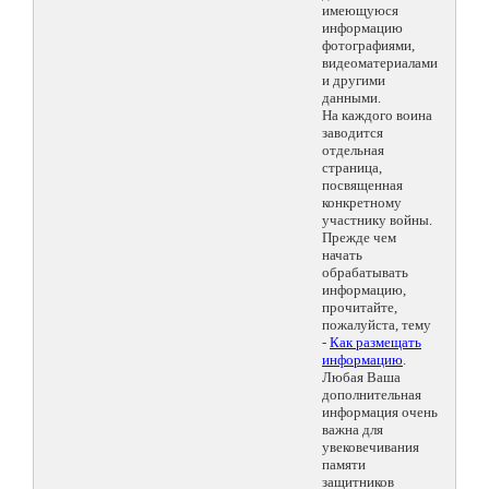
имеющуюся
информацию
фотографиями,
видеоматериалами
и другими
данными.
На каждого воина
заводится
отдельная
страница,
посвященная
конкретному
участнику войны.
Прежде чем
начать
обрабатывать
информацию,
прочитайте,
пожалуйста, тему
-
Как размещать
информацию
.
Любая Ваша
дополнительная
информация очень
важна для
увековечивания
памяти
защитников