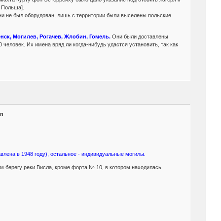
 Польша].
ени не был оборудован, лишь с территории были выселены польские
нск, Могилев, Рогачев, Жлобин, Гомель.
Они были доставлены
0 человек. Их имена вряд ли когда-нибудь удастся установить, так как
rn
лена в 1948 году), остальное - индивидуальные могилы.
м берегу реки Висла, кроме форта № 10, в котором находилась