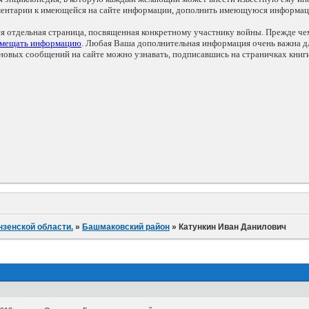
мментарии к имеющейся на сайте информации, дополнить имеющуюся информа
ся отдельная страница, посвященная конкретному участнику войны. Прежде ч
змещать информацию
. Любая Ваша дополнительная информация очень важна дл
овых сообщений на сайте можно узнавать, подписавшись на страничках книг
нзенской области.
»
Башмаковский район
»
Катункин Иван Данилович