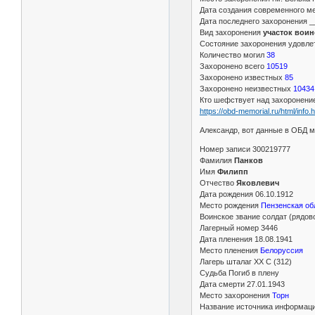
Дата создания современного ме
Дата последнего захоронения _
Вид захоронения
участок воин
Состояние захоронения удовле
Количество могил
38
Захоронено всего
10519
Захоронено известных
85
Захоронено неизвестных
10434
Кто шефствует над захоронен
https://obd-memorial.ru/html/inf
Александр, вот данные в ОБД м
Номер записи 300219777
Фамилия
Панков
Имя
Филипп
Отчество
Яковлевич
Дата рождения 06.10.1912
Место рождения
Пензенская об
Воинское звание солдат (рядов
Лагерный номер 3446
Дата пленения 18.08.1941
Место пленения
Белоруссия
Лагерь шталаг XX C (312)
Судьба Погиб в плену
Дата смерти 27.01.1943
Место захоронения
Торн
Название источника информа