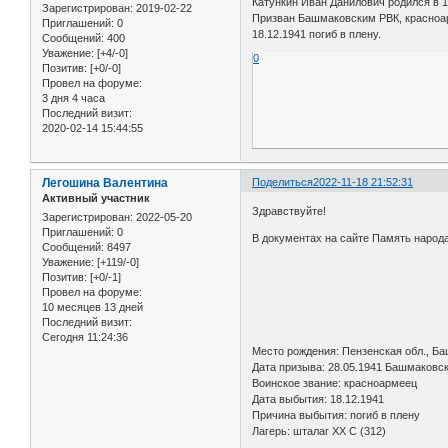
Катункин Иван Данилович родился в 
Зарегистрирован
: 2019-02-22
Призван Башмаковским РВК, красноа
Приглашений:
0
18.12.1941 погиб в плену.
Сообщений:
400
Уважение:
[+4/-0]
0
Позитив:
[+0/-0]
Провел на форуме:
3 дня 4 часа
Последний визит:
2020-02-14 15:44:55
Легошина Валентина
Поделиться
2022-11-18 21:52:31
Активный участник
Здравствуйте!
Зарегистрирован
: 2022-05-20
Приглашений:
0
В документах на сайте Память народа
Сообщений:
8497
Уважение:
[+119/-0]
Позитив:
[+0/-1]
Провел на форуме:
10 месяцев 13 дней
Последний визит:
Сегодня 11:24:36
Место рождения: Пензенская о
Дата призыва: 28.05.1941 Башмаковск
Воинское звание: красноармеец
Дата выбытия: 18.12.1941
Причина выбытия: погиб в плену
Лагерь: шталаг XX C (312)