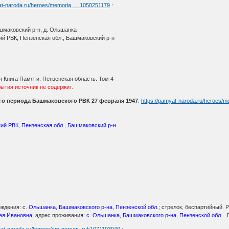
yat-naroda.ru/heroes/memoria … 1050251179
:
шмаковский р-н, д. Ольшанка
ий РВК, Пензенская обл., Башмаковский р-н
 Книга Памяти. Пензенская область. Том 4
тия источник не содержит.
го периода Башмаковского РВК 27 февраля 1947
.
https://pamyat-naroda.ru/heroes/
ий РВК, Пензенская обл., Башмаковский р-н
ождения: с.
Ольшанка, Башмаковского р-на, Пензенской обл
.; стрелок, беспартийный.
гея Ивановна
; адрес проживания:
с. Ольшанка, Башмаковского р-на, Пензенской обл.
П