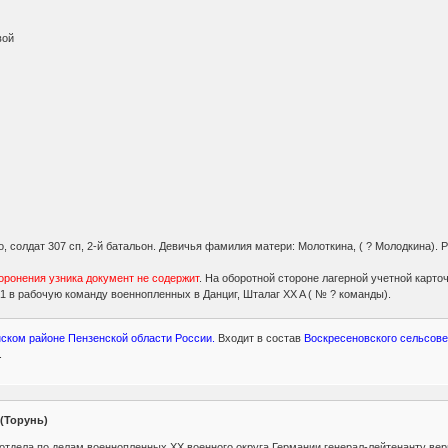
вой
о, солдат 307 сп, 2-й батальон. Девичья фамилия матери: Молоткина, ( ? Молодкина). 
.
ронения узника документ не содержит
. На оборотной стороне лагерной учетной карточ
41 в рабочую команду военнопленных в Данциг, Шталаг XX A ( № ? команды).
нском районе Пензенской области России.
Входит в состав
Воскресеновского сельсове
.
 (Торунь)
 отдела по делам военнопленных ХХ военного округа Германии генерал-лейтенанту вер