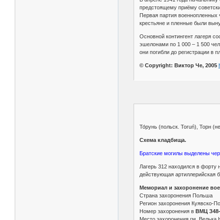
предстоящему приёму советских
Первая партия военнопленных ч
крестьяне и пленные были вын
Основной контингент лагеря со
эшелонами по 1 000 – 1 500 чел
они погибли до регистрации в п
© Copyright: Виктор Че, 2005
То́рунь (польск. Toruń), Торн (
Схема кладбища.
Братские могилы выделены черн
Лагерь 312 находился в форту 
действующая артиллерийская б
Мемориал и захоронение вое
Страна захоронения Польша
Регион захоронения Куявско-П
Номер захоронения в
ВМЦ З48-
Место захоронения гм. Велька 