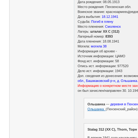
Дата рождения: 08.05.1913
Место рождения: Пензенская обл.
Воинское звание: красноармеец|рядо
Дата выбытия:
18.12.1941
Судьба:
Погиб в плену
Место пленения:
Смоленск
Лагерь:
шталаг XX C (312)
Лагерный номер:
8393
Дата пленения: 18.08.1941
Могила:
могила 38
Информация об архиве -
Источник информации: ЦАМО
Фонд ист. информации: 58
Опись ист. информации: 977520
Дело ист. информации: 1943
Доп. сведения из донесения: возможн
обл., Башмаковский р-н, д. Ольшанка
Информацию о конкретном месте захо
он был зачислен/направлен 30. 10.19
Ольшанка
—
деревня в Пензе
Ольшанка_
(Пензенский_район)
Stalag 312 (XX C), Thorn, Торн
В апреле 1941 года начальнику