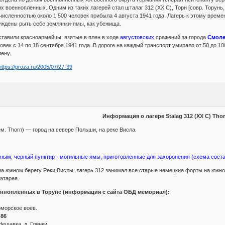
 военнопленных. Одним из таких лагерей стал шталаг 312 (XX C), Торн [совр. Торунь,
исленностью около 1 500 человек прибыла 4 августа 1941 года. Лагерь к этому врем
уждены рыть себе землянки-ямы, как убежища.
ставили красноармейцы, взятые в плен в ходе
августовских
сражений за города
Смоле
овек с 14 по 18 сентября 1941 года. В дороге на каждый транспорт умирало от 50 до 10
лену.
https://proza.ru/2005/07/27-39
Информация о лагере Stalag 312 (XX C) Tho
нем. Thorn) — город на севере Польши, на реке Висла.
ым, черный пунктир - могильные ямы, приготовленные для захоронения (схема состав
на южном берегу Реки Вислы. лагерь 312 занимал все старые немецкие форты на южно
атарея.
ннопленных в Торуне (информация с сайта ОБД мемориал):
оморское воев.
86
Нешавка, д. Глинки