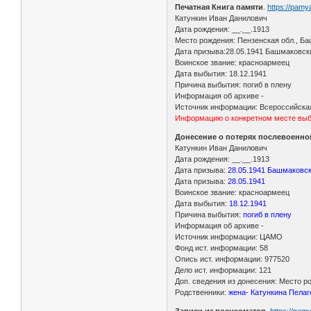
Печатная Книга памяти
.
https://pam
Катункин Иван Данилович
Дата рождения: __.__.1913
Место рождения: Пензенская обл., Ба
Дата призыва:28.05.1941 Башмаковск
Воинское звание: красноармеец
Дата выбытия: 18.12.1941
Причина выбытия: погиб в плену
Информация об архиве -
Источник информации: Всероссийская
Информацию о конкретном месте выбы
Донесение о потерях послевоенно
Катункин Иван Данилович
Дата рождения: __.__.1913
Дата призыва:
28.05.1941 Башмаковск
Дата призыва:
28.05.1941
Воинское звание: красноармеец
Дата выбытия:
18.12.1941
Причина выбытия:
погиб в плену
Информация об архиве -
Источник информации: ЦАМО
Фонд ист. информации: 58
Опись ист. информации: 977520
Дело ист. информации: 121
Доп. сведения из донесения: Место р
Родственники:
жена- Катункина Пела