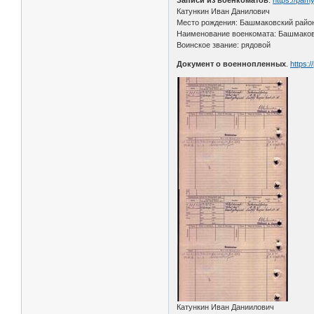
Записи из военкоматов
.
https://pam
Катункин Иван Данилович
Место рождения: Башмаковский райо
Наименование военкомата: Башмако
Воинское звание: рядовой
Документ о военнопленных
.
https:
Катункин Иван Даниилович