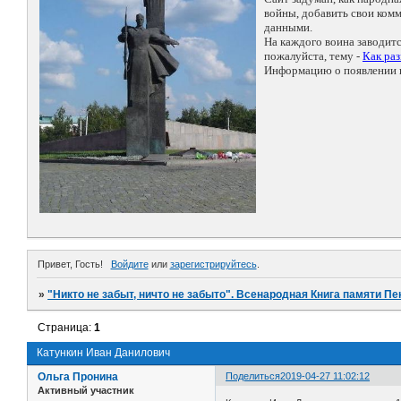
войны, добавить свои ко
данными.
На каждого воина заводит
пожалуйста, тему -
Как ра
Информацию о появлении н
Привет, Гость!
Войдите
или
зарегистрируйтесь
.
»
"Никто не забыт, ничто не забыто". Всенародная Книга памяти Пе
Страница:
1
Катункин Иван Данилович
Ольга Пронина
Поделиться
2019-04-27 11:02:12
Активный участник