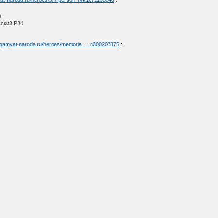
yat-naroda.ru/heroes/sm-person_rvk1071193940
:
н
вский РВК
//pamyat-naroda.ru/heroes/memoria … n300207875
: