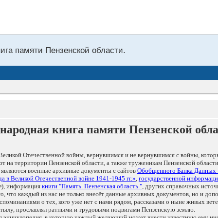
нига памяти Пензенской области.
народная книга памяти Пензенской обл
Великой Отечественной войны, вернувшимся и не вернувшимся с войны, котор
т на территории Пензенской области, а также труженикам Пензенской области
 являются военные архивные документы с сайтов
Обобщенного Банка Данных
а в Великой Отечественной войне 1941-1945 гг.»
,
государственной информаци
), информация
книги "Память. Пензенская область."
, других справочных источ
 то, что каждый из нас не только внесёт данные архивных документов, но и 
оминаниями о тех, кого уже нет с нами рядом, рассказами о ныне живых ветер
в тылу, прославлял ратными и трудовыми подвигами Пензенскую землю.
ая энциклопедия, в которую каждый желающий может внести известную ему и