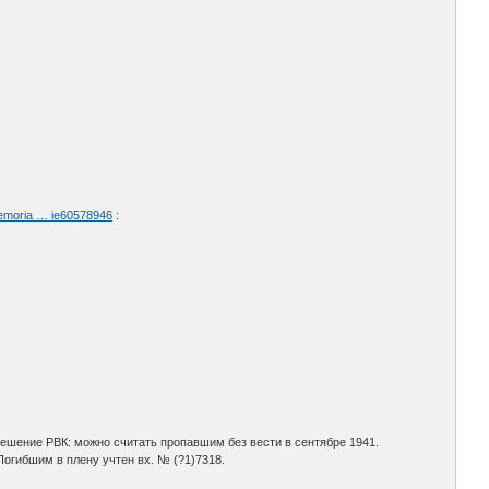
memoria … ie60578946
:
 Решение РВК: можно считать пропавшим без вести в сентябре 1941.
огибшим в плену учтен вх. № (?1)7318.