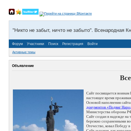
"Никто не забыт, ничто не забыто". Всенародная К
Форум
Участники
Поиск
Регистрация
Войти
Активные темы
Объявление
Все
Сайт посвящается воинам 
настоящее время проживаю
Основой наполнения сайта
документов «Подвиг Народ
Министерства обороны РФ
Сайт создан в надежде на
бережно сохраненными восп
Отечество, ковал Победу 
Сайт задуман, как народн