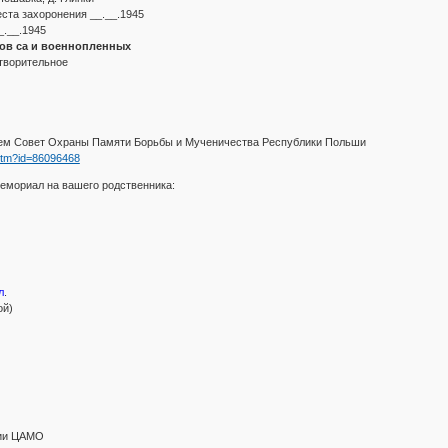
ста захоронения __.__.1945
_.__.1945
ов са и военнопленных
творительное
ием Совет Охраны Памяти Борьбы и Мученичества Республики Польши
o.htm?id=86096468
емориал на вашего родственника:
л
.
ой)
ции ЦАМО