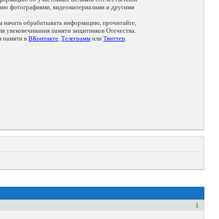
цию фотографиями, видеоматериалами и другими
ем начать обрабатывать информацию, прочитайте,
я увековечивания памяти защитников Отечества.
и памяти в
ВКонтакте
,
Телеграмм
или
Твиттер
.
1