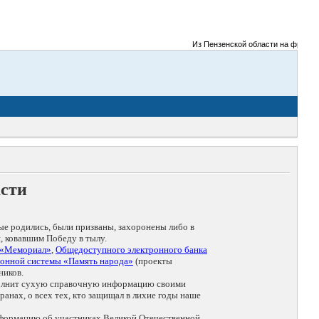
Из Пензенской области на фронты Вели
асти
ые родились, были призваны, захоронены либо в
, ковавшим Победу в тылу.
 «Мемориал»
,
Общедоступного электронного банка
онной системы «Память народа»
(проекты
ников.
дополнит сухую справочную информацию своими
анах, о всех тех, кто защищал в лихие годы наше
нформацию об участниках Великой Отечественной