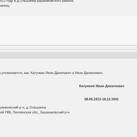
1913 году в д.Ольшанка Башмаковского района.
рмеец.
 упоминается, как: Катункин Иван Данилович и Иван Даниилович.
Катункин Иван Данилович
08.05.1913-18.12.1941
бл., Башмаковский р-н, д. Ольшанка
ий РВК, Пензенская обл., Башмаковский р-н