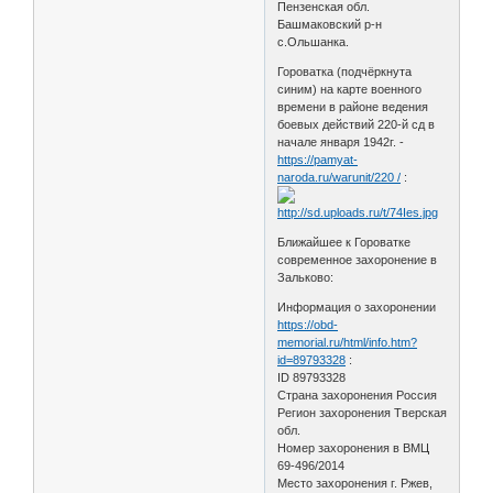
Пензенская обл.
Башмаковский р-н
с.Ольшанка.
Гороватка (подчёркнута
синим) на карте военного
времени в районе ведения
боевых действий 220-й сд в
начале января 1942г. -
https://pamyat-
naroda.ru/warunit/220 /
:
Ближайшее к Гороватке
современное захоронение в
Зальково:
Информация о захоронении
https://obd-
memorial.ru/html/info.htm?
id=89793328
:
ID 89793328
Страна захоронения Россия
Регион захоронения Тверская
обл.
Номер захоронения в ВМЦ
69-496/2014
Место захоронения г. Ржев,