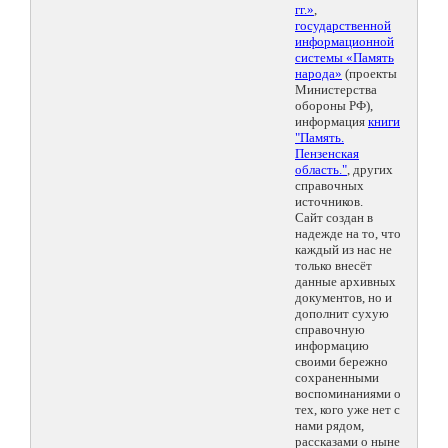
гг.»
,
государственной
информационной
системы «Память
народа»
(проекты
Министерства
обороны РФ),
информация
книги
"Память.
Пензенская
область."
, других
справочных
источников.
Сайт создан в
надежде на то, что
каждый из нас не
только внесёт
данные архивных
документов, но и
дополнит сухую
справочную
информацию
своими бережно
сохраненными
воспоминаниями о
тех, кого уже нет с
нами рядом,
рассказами о ныне