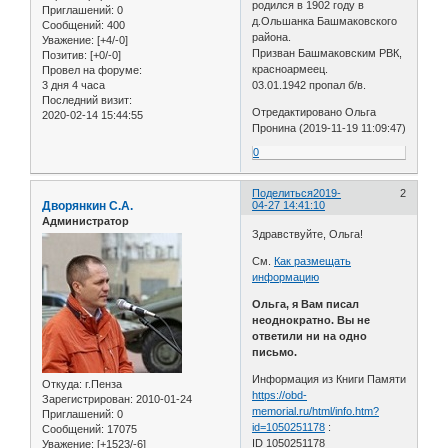
родился в 1902 году в
Приглашений:
0
д.Ольшанка Башмаковского
Сообщений:
400
района.
Уважение:
[+4/-0]
Призван Башмаковским РВК,
Позитив:
[+0/-0]
красноармеец.
Провел на форуме:
3 дня 4 часа
03.01.1942 пропал б/в.
Последний визит:
Отредактировано Ольга
2020-02-14 15:44:55
Пронина (2019-11-19 11:09:47)
0
Поделиться
2019-
2
Дворянкин С.А.
04-27 14:41:10
Администратор
Здравствуйте, Ольга!
См.
Как размещать
информацию
Ольга, я Вам писал
неоднократно. Вы не
ответили ни на одно
письмо.
Информация из Книги Памяти
Откуда:
г.Пенза
https://obd-
Зарегистрирован
: 2010-01-24
memorial.ru/html/info.htm?
Приглашений:
0
id=1050251178
:
Сообщений:
17075
ID 1050251178
Уважение:
[+1523/-6]