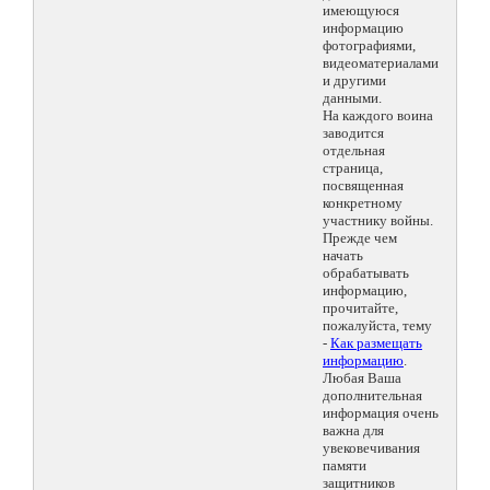
имеющуюся
информацию
фотографиями,
видеоматериалами
и другими
данными.
На каждого воина
заводится
отдельная
страница,
посвященная
конкретному
участнику войны.
Прежде чем
начать
обрабатывать
информацию,
прочитайте,
пожалуйста, тему
-
Как размещать
информацию
.
Любая Ваша
дополнительная
информация очень
важна для
увековечивания
памяти
защитников