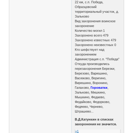
22 км, с.п. Победа,
Образцовский
территориальный участок, д.
Зальково
Вид захоронения воинское
захоронение
Количество могил 1
Захоронено всего 479
Захоронено известных 479
Захоронено неизвестных 0
Кто шефствует над
захоронением
Администрация с.п. "Победа"
Откуда производились
перезахоронения Березки,
Березово, Варюшино,
Васюково, Веригино,
Вирюшино, Воронино,
Галахово,
Гороватки
,
Зальково, Мишкино,
Мышкино, Федаево,
Федайково, Федорково,
Федяево, Чернево,
Штрашево...
В.Д.Катункин в списках
захоронения не значится.
+1