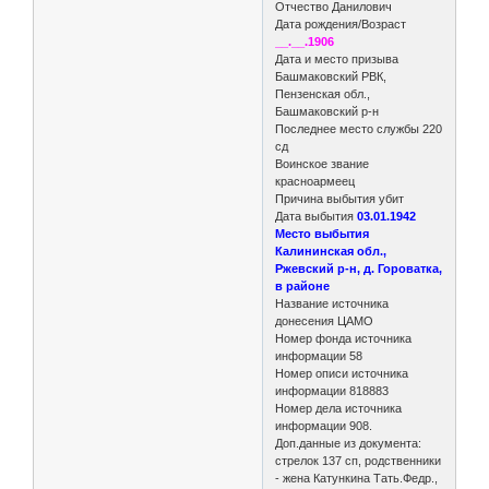
Отчество Данилович
Дата рождения/Возраст
__.__.1906
Дата и место призыва
Башмаковский РВК,
Пензенская обл.,
Башмаковский р-н
Последнее место службы 220
сд
Воинское звание
красноармеец
Причина выбытия убит
Дата выбытия
03.01.1942
Место выбытия
Калининская обл.,
Ржевский р-н, д. Гороватка,
в районе
Название источника
донесения ЦАМО
Номер фонда источника
информации 58
Номер описи источника
информации 818883
Номер дела источника
информации 908.
Доп.данные из документа:
стрелок 137 сп, родственники
- жена Катункина Тать.Федр.,