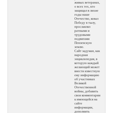
живых ветеранах,
о всех тех, кто
защищал в лихие
годы наше
Отечество, ковал
Победу в тылу,
прославлял
ратными и
трудовыми
подвигами
Пензенскую
землю.
Сайт задуман, как
народная
энциклопедия, в
которую каждый
желающий может
внести известную
ему информацию
об участниках
Великой
Отечественной
войны, добавить
свои комментарии
к имеющейся на
сайте
информации,
дополнить