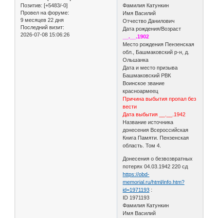
Позитив:
[+5483/-0]
Фамилия Катункин
Провел на форуме:
Имя Василий
9 месяцев 22 дня
Отчество Данилович
Последний визит:
Дата рождения/Возраст
2026-07-08 15:06:26
__.__.1902
Место рождения Пензенская
обл., Башмаковский р-н, д.
Ольшанка
Дата и место призыва
Башмаковский РВК
Воинское звание
красноармеец
Причина выбытия пропал без
вести
Дата выбытия __.__.1942
Название источника
донесения Всероссийская
Книга Памяти. Пензенская
область. Том 4.
Донесения о безвозвратных
потерях 04.03.1942 220 сд
https://obd-
memorial.ru/html/info.htm?
id=1971193
:
ID 1971193
Фамилия Катункин
Имя Василий