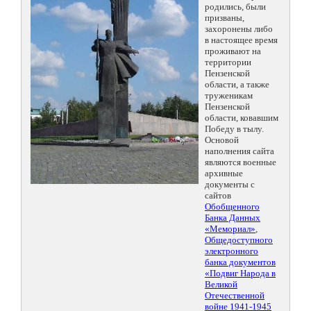
родились, были
призваны,
захоронены либо
в настоящее время
проживают на
территории
Пензенской
области, а также
труженикам
Пензенской
области, ковавшим
Победу в тылу.
Основой
наполнения сайта
являются военные
архивные
документы с
сайтов
Обобщенного
Банка Данных
«Мемориал»
,
Общедоступного
электронного
банка документов
«Подвиг Народа в
Великой
Отечественной
войне 1941-1945