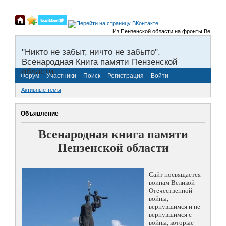
Из Пензенской области на фронты Великой От
"Никто не забыт, ничто не забыто".
Всенародная Книга памяти Пензенской
области.
Форум
Участники
Поиск
Регистрация
Войти
Активные темы
Объявление
Всенародная книга памяти
Пензенской области
Сайт посвящается
воинам Великой
Отечественной
войны,
вернувшимся и не
вернувшимся с
войны, которые