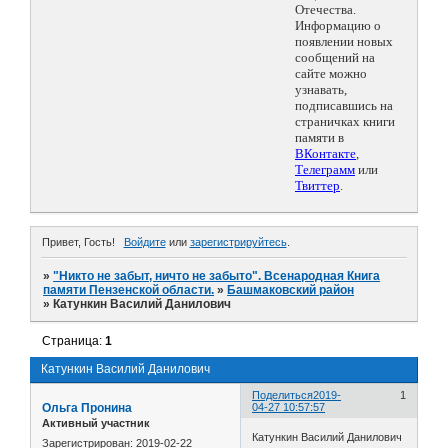
Отечества.
Информацию о
появлении новых
сообщений на
сайте можно
узнавать,
подписавшись на
страничках книги
памяти в
ВКонтакте
,
Телеграмм
или
Твиттер
.
Привет, Гость!
Войдите
или
зарегистрируйтесь
.
»
"Никто не забыт, ничто не забыто". Всенародная Книга
памяти Пензенской области.
»
Башмаковский район
»
Катункин Василий Данилович
Страница:
1
Катункин Василий Данилович
Поделиться
2019-
1
Ольга Пронина
04-27 10:57:57
Активный участник
Катункин Василий Данилович
Зарегистрирован
: 2019-02-22