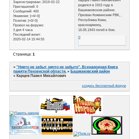
Зарегистрирован
: 2019-02-22
родился в 1915 году в
Приглашений:
0
Башмаковском районе.
Сообщений:
400
Призван Кожвинским РВК, ,
Уважение:
[+4/-0]
Республика Коми,
Позитив:
[+0/-0]
красноармеец.
Провел на форуме:
3 дня 4 часа
16.05.1943 погиб в бою.
Последний визит:
0
2020-02-14 15:44:55
Страница:
1
»
"Никто не забыт, ничто не забыто". Всенародная Книга
памяти Пензенской области.
»
Башмаковский район
»
Карцев Павел Михайлович
создать бесплатный форум