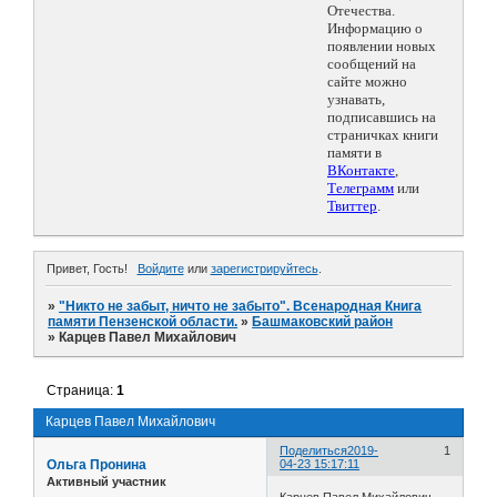
Отечества.
Информацию о
появлении новых
сообщений на
сайте можно
узнавать,
подписавшись на
страничках книги
памяти в
ВКонтакте
,
Телеграмм
или
Твиттер
.
Привет, Гость!
Войдите
или
зарегистрируйтесь
.
»
"Никто не забыт, ничто не забыто". Всенародная Книга
памяти Пензенской области.
»
Башмаковский район
»
Карцев Павел Михайлович
Страница:
1
Карцев Павел Михайлович
Поделиться
2019-
1
Ольга Пронина
04-23 15:17:11
Активный участник
Карцев Павел Михайлович