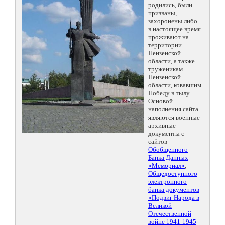
родились, были
призваны,
захоронены либо
в настоящее время
проживают на
территории
Пензенской
области, а также
труженикам
Пензенской
области, ковавшим
Победу в тылу.
Основой
наполнения сайта
являются военные
архивные
документы с
сайтов
Обобщенного
Банка Данных
«Мемориал»
,
Общедоступного
электронного
банка документов
«Подвиг Народа в
Великой
Отечественной
войне 1941-1945