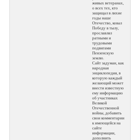
живых ветеранах,
о всех тех, кто
защищал в лихие
годы наше
Отечество, ковал
Победу в тылу,
прославлял
ратными и
трудовыми
подвигами
Пензенскую
землю.
Сайт задуман, как
народная
энциклопедия, в
которую каждый
желающий может
внести известную
ему информацию
об участниках
Великой
Отечественной
войны, добавить
свои комментарии
к имеющейся на
сайте
информации,
дополнить