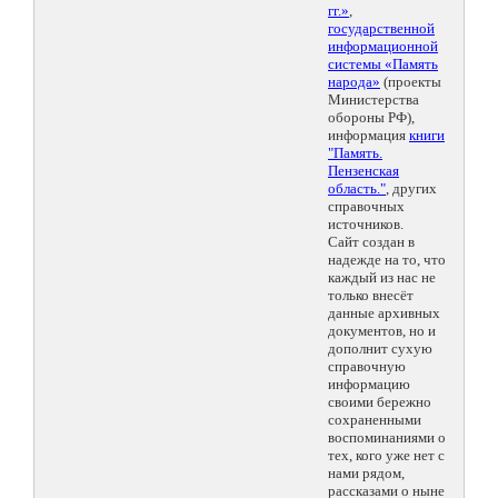
гг.»
,
государственной
информационной
системы «Память
народа»
(проекты
Министерства
обороны РФ),
информация
книги
"Память.
Пензенская
область."
, других
справочных
источников.
Сайт создан в
надежде на то, что
каждый из нас не
только внесёт
данные архивных
документов, но и
дополнит сухую
справочную
информацию
своими бережно
сохраненными
воспоминаниями о
тех, кого уже нет с
нами рядом,
рассказами о ныне