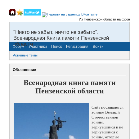
Из Пензенской области на фронты Вели
"Никто не забыт, ничто не забыто".
Всенародная Книга памяти Пензенской
области.
Форум
Участники
Поиск
Регистрация
Войти
Активные темы
Объявление
Всенародная книга памяти
Пензенской области
Сайт посвящается
воинам Великой
Отечественной
войны,
вернувшимся и не
вернувшимся с
войны, которые