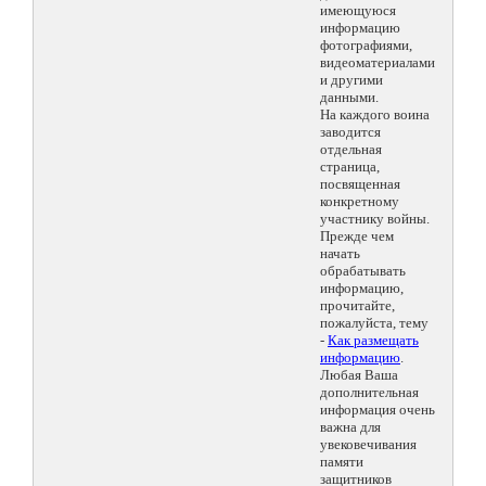
имеющуюся
информацию
фотографиями,
видеоматериалами
и другими
данными.
На каждого воина
заводится
отдельная
страница,
посвященная
конкретному
участнику войны.
Прежде чем
начать
обрабатывать
информацию,
прочитайте,
пожалуйста, тему
-
Как размещать
информацию
.
Любая Ваша
дополнительная
информация очень
важна для
увековечивания
памяти
защитников