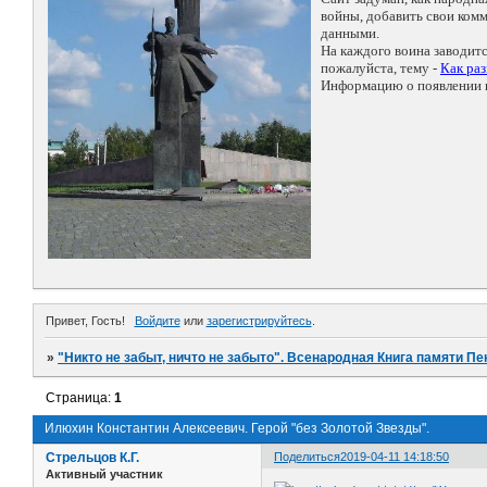
войны, добавить свои ко
данными.
На каждого воина заводит
пожалуйста, тему -
Как ра
Информацию о появлении н
Привет, Гость!
Войдите
или
зарегистрируйтесь
.
»
"Никто не забыт, ничто не забыто". Всенародная Книга памяти Пе
Страница:
1
Илюхин Константин Алексеевич. Герой "без Золотой Звезды".
Стрельцов К.Г.
Поделиться
2019-04-11 14:18:50
Активный участник