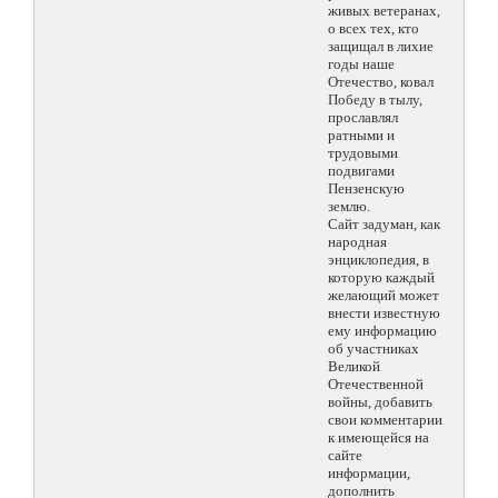
живых ветеранах,
о всех тех, кто
защищал в лихие
годы наше
Отечество, ковал
Победу в тылу,
прославлял
ратными и
трудовыми
подвигами
Пензенскую
землю.
Сайт задуман, как
народная
энциклопедия, в
которую каждый
желающий может
внести известную
ему информацию
об участниках
Великой
Отечественной
войны, добавить
свои комментарии
к имеющейся на
сайте
информации,
дополнить