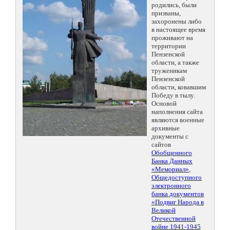
родились, были
призваны,
захоронены либо
в настоящее время
проживают на
территории
Пензенской
области, а также
труженикам
Пензенской
области, ковавшим
Победу в тылу.
Основой
наполнения сайта
являются военные
архивные
документы с
сайтов
Обобщенного
Банка Данных
«Мемориал»
,
Общедоступного
электронного
банка документов
«Подвиг Народа в
Великой
Отечественной
войне 1941-1945