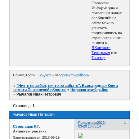
Отечества.
Информацию о
появлении новых
сообщений на
сайте можно
узнавать,
подписавшись на
страничках книги
памяти в
ВКонтакте
,
Телеграмм
или
Твиттер
.
Привет, Гость!
Войдите
или
зарегистрируйтесь
.
»
"Никто не забыт, ничто не забыто". Всенародная Книга
памяти Пензенской области.
»
Наровчатский район
»
Рычагов Иван Петрович
Страница:
1
Рычагов Иван Петрович
Поделиться
2019-
1
Стрельцов К.Г.
03-20 10:05:14
Активный участник
Зарегистрирован
: 2018-09-19