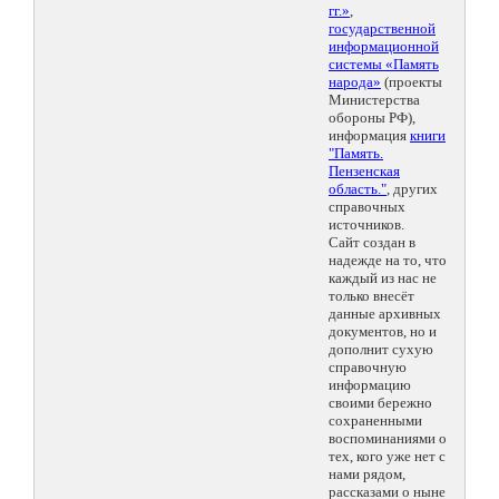
гг.»
,
государственной
информационной
системы «Память
народа»
(проекты
Министерства
обороны РФ),
информация
книги
"Память.
Пензенская
область."
, других
справочных
источников.
Сайт создан в
надежде на то, что
каждый из нас не
только внесёт
данные архивных
документов, но и
дополнит сухую
справочную
информацию
своими бережно
сохраненными
воспоминаниями о
тех, кого уже нет с
нами рядом,
рассказами о ныне