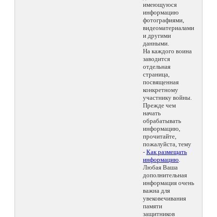
имеющуюся
информацию
фотографиями,
видеоматериалами
и другими
данными.
На каждого воина
заводится
отдельная
страница,
посвященная
конкретному
участнику войны.
Прежде чем
начать
обрабатывать
информацию,
прочитайте,
пожалуйста, тему
-
Как размещать
информацию
.
Любая Ваша
дополнительная
информация очень
важна для
увековечивания
памяти
защитников