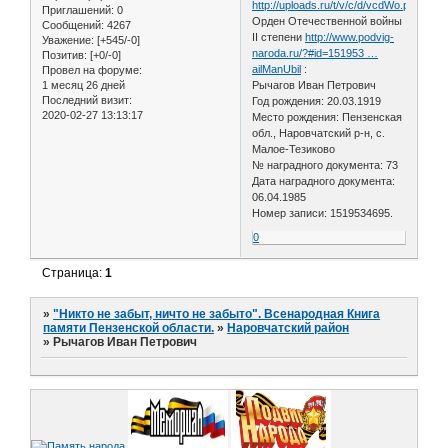
Приглашений:
0
Орден Отечественной войны
Сообщений:
4267
II степени
http://www.podvig-
Уважение:
[+545/-0]
naroda.ru/?#id=151953 …
Позитив:
[+0/-0]
ailManUbil
:
Провел на форуме:
1 месяц 26 дней
Рычагов Иван Петрович
Последний визит:
Год рождения: 20.03.1919
2020-02-27 13:13:17
Место рождения: Пензенская
обл., Наровчатский р-н, с.
Малое-Тезиково
№ наградного документа: 73
Дата наградного документа:
06.04.1985
Номер записи: 1519534695.
0
Страница:
1
»
"Никто не забыт, ничто не забыто". Всенародная Книга
памяти Пензенской области.
»
Наровчатский район
»
Рычагов Иван Петрович