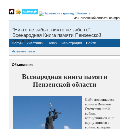
Из Пензенской области на фронты Вели
"Никто не забыт, ничто не забыто".
Всенародная Книга памяти Пензенской
области.
Форум
Участники
Поиск
Регистрация
Войти
Активные темы
Объявление
Всенародная книга памяти
Пензенской области
Сайт посвящается
воинам Великой
Отечественной
войны,
вернувшимся и не
вернувшимся с
войны, которые