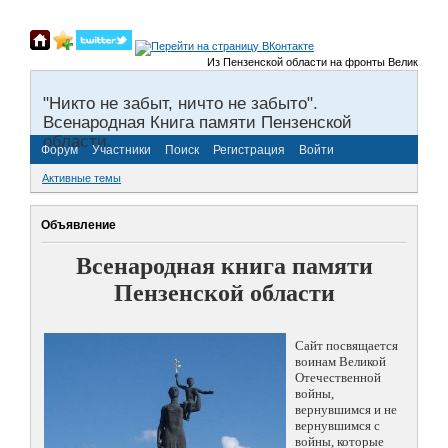
Из Пензенской области на фронты Великой Отечес
"Никто не забыт, ничто не забыто".
Всенародная Книга памяти Пензенской
области.
Форум
Участники
Поиск
Регистрация
Войти
Активные темы
Объявление
Всенародная книга памяти
Пензенской области
Сайт посвящается
воинам Великой
Отечественной
войны,
вернувшимся и не
вернувшимся с
войны, которые