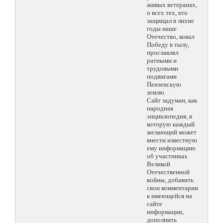
живых ветеранах,
о всех тех, кто
защищал в лихие
годы наше
Отечество, ковал
Победу в тылу,
прославлял
ратными и
трудовыми
подвигами
Пензенскую
землю.
Сайт задуман, как
народная
энциклопедия, в
которую каждый
желающий может
внести известную
ему информацию
об участниках
Великой
Отечественной
войны, добавить
свои комментарии
к имеющейся на
сайте
информации,
дополнить