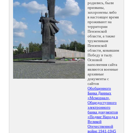
родились, были
призваны,
захоронены либо
в настоящее время
проживают на
территории
Пензенской
области, а также
труженикам
Пензенской
области, ковавшим
Победу в тылу.
Основой
наполнения сайта
являются военные
архивные
документы с
сайтов
Обобщенного
Банка Данных
«Мемориал»
,
Общедоступного
электронного
банка документов
«Подвиг Народа в
Великой
Отечественной
войне 1941-1945