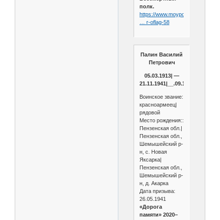
полк.
https://www.moypolk.ru/soldier/v
… r-oflag-58
Палин Василий
Петрович
05.03.1913| —
21.11.1941|__.09.1941
Воинское звание:
красноармеец|
рядовой
Место рождения::
Пензенская обл.|
Пензенская обл.,
Шемышейский р-
н, с. Новая
Яксарка|
Пензенская обл.,
Шемышейский р-
н, д. Акарка
Дата призыва:
26.05.1941
«Дорога
памяти» 2020–