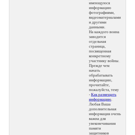
имеющуюся
информацию
фотографиями,
видеоматериалами
и другими
данными.
На каждого воина
заводится
отдельная
страница,
посвященная
конкретному
участнику войны.
Прежде чем
начать
обрабатывать
информацию,
прочитайте,
пожалуйста, тему
-
Как размещать
информацию
.
Любая Ваша
дополнительная
информация очень
важна для
увековечивания
памяти
защитников