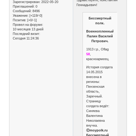
Здравствуйте, Константин
Зарегистрирован
: 2022-05-20
Геннадьевич!
Приглашений:
0
Сообщений:
8496
Уважение:
[+119/-0]
Бессмертный
Позитив:
[+0/-1]
полк.
Провел на форуме:
10 месяцев 13 дней
Военнопленный
Последний визит:
Палин Василий
Сегодня 11:24:36
Петрович.
1913 г.р., Oflag
58
,
красноармеец.
История солдата
14.05.2015
внесена в
регионы:
Пензенская
область,
Заречный.
Страницу
солдата ведёт:
Синяева
Валентина
Николаевна
внучка.
Ⓒmoypolk.ru
Бессмертный