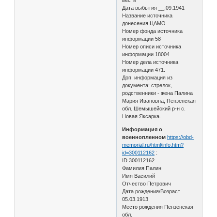
Дата выбытия __.09.1941
Название источника
донесения ЦАМО
Номер фонда источника
информации 58
Номер описи источника
информации 18004
Номер дела источника
информации 471.
Доп. информация из
документа: стрелок,
родственники - жена Палина
Мария Ивановна, Пензенская
обл. Шемышейский р-н с.
Новая Яксарка.
Информация о
военнопленном
https://obd-
memorial.ru/html/info.htm?
id=300112162
:
ID 300112162
Фамилия Палин
Имя Василий
Отчество Петрович
Дата рождения/Возраст
05.03.1913
Место рождения Пензенская
обл.