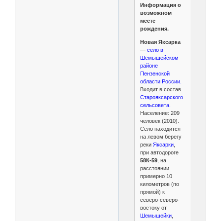
Информация о
возможном
месте
рождения.
Новая Яксарка
—
село в
Шемышейском
районе
Пензенской
области России.
Входит в состав
Старояксарского
сельсовета.
Население: 209
человек (2010).
Село находится
на левом берегу
реки
Яксарки
,
при автодороге
58К-59
, на
расстоянии
примерно 10
километров (по
прямой) к
северо-северо-
востоку от
Шемышейки
,