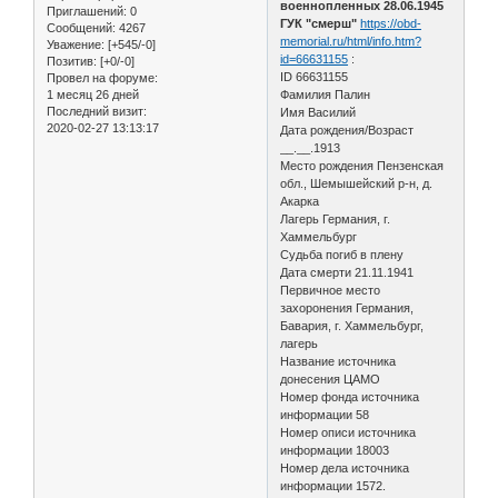
военнопленных 28.06.1945
Приглашений:
0
ГУК "смерш"
https://obd-
Сообщений:
4267
memorial.ru/html/info.htm?
Уважение:
[+545/-0]
id=66631155
:
Позитив:
[+0/-0]
ID 66631155
Провел на форуме:
1 месяц 26 дней
Фамилия Палин
Последний визит:
Имя Василий
2020-02-27 13:13:17
Дата рождения/Возраст
__.__.1913
Место рождения Пензенская
обл., Шемышейский р-н, д.
Акарка
Лагерь Германия, г.
Хаммельбург
Судьба погиб в плену
Дата смерти 21.11.1941
Первичное место
захоронения Германия,
Бавария, г. Хаммельбург,
лагерь
Название источника
донесения ЦАМО
Номер фонда источника
информации 58
Номер описи источника
информации 18003
Номер дела источника
информации 1572.