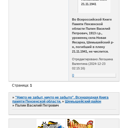
21.11.1941
Во Всероссийской Книге
Памяти Пензенской
области Палин Василий
Петрович, 1913 г.р.,
уроженец села Новая
Яксарка, Шемышейский р-
н, погибший в плену
21.11.1941, не числится.
Отредактировано Легошина
Валентина (2024-12-23
02:15:16)
0
Страница:
1
»
"Никто не забыт, ничто не забыто". Всенародная Книга
памяти Пензенской области.
»
Шемышейский район
»
Палин Василий Петрович