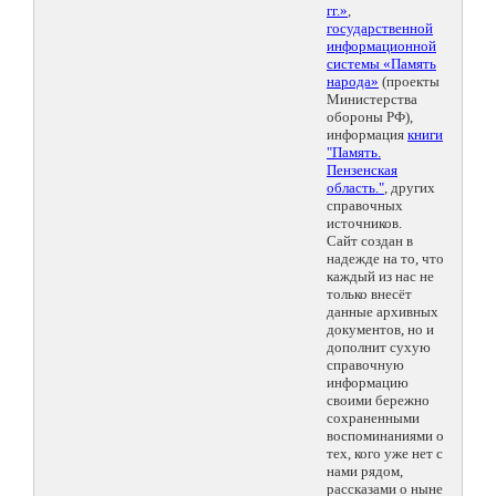
гг.»
,
государственной
информационной
системы «Память
народа»
(проекты
Министерства
обороны РФ),
информация
книги
"Память.
Пензенская
область."
, других
справочных
источников.
Сайт создан в
надежде на то, что
каждый из нас не
только внесёт
данные архивных
документов, но и
дополнит сухую
справочную
информацию
своими бережно
сохраненными
воспоминаниями о
тех, кого уже нет с
нами рядом,
рассказами о ныне