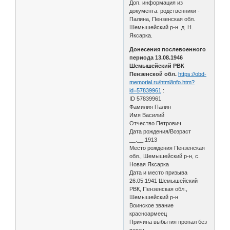
Доп. информация из
документа: родственники -
Палина, Пензенская обл.
Шемышейский р-н д. Н.
Яксарка.
Донесения послевоенного
периода 13.08.1946
Шемышейский РВК
Пензенской обл.
https://obd-
memorial.ru/html/info.htm?
id=57839961
:
ID 57839961
Фамилия Палин
Имя Василий
Отчество Петрович
Дата рождения/Возраст
__.__.1913
Место рождения Пензенская
обл., Шемышейский р-н, с.
Новая Яксарка
Дата и место призыва
26.05.1941 Шемышейский
РВК, Пензенская обл.,
Шемышейский р-н
Воинское звание
красноармеец
Причина выбытия пропал без
вести