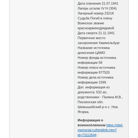
Дата пленения 21.07.1941
Лагерь шталаг IV H (304)
Лагерный номер 23218
Судьба Погиб в плену
Воинское звание
красноармеец|рядовой
Дата смерти 21.11.1941
Первичное место
захоронения Хаммельбург
Название источника
донесения ЦАМО
Номер фонда источника
информации 58
Номер описи источника
информации 977520
Номер дела источника
информации 1599.
Доп. информация из
документа: 532 ап,
родственники - Палина М.В.,
Пензенская обл.
Шемышейский р-н с. Нов.
Ягорка.
Информация о
военнопленном
https://obd-
memorial.ru/html/info.htm?
id=73112644
: