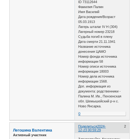
ID 73112644
Фамилия Палин
Имя Василий
Дата рождения/Возраст
05.03.1913
Лагерь шталаг IV H (304)
Лагерный номер 23218
Судьба погиб в плену
Дата смерти 21.11.1941
Название источника
донесения ЦАМО
Номер фонда источника
информации 58
Номер описи источника
информации 18003
Номер дела источника
информации 1568.
Доп. информация из
документа: родственники -
Палина М. Ив., Пензенская
обл. Шемышейский р-н с.
Ново Янсарка.
0
Поделиться
2024-
2
Легошина Валентина
12-23 00:59:29
Активный участник