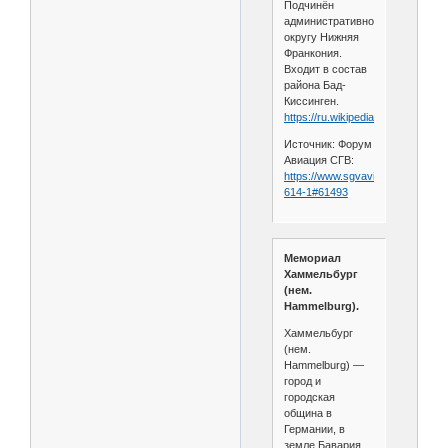
Подчинён
административному
округу Нижняя
Франкония.
Входит в состав
района Бад-
Киссинген.
https://ru.wikipedia.org/wiki....0г.
Источник: Форум
Авиация СГВ:
https://www.sgvavia.ru/forum/807
614-1#61493
Мемориал
Хаммельбург
(нем.
Hammelburg).
Хаммельбург
(нем.
Hammelburg) —
город и
городская
община в
Германии, в
земле Бавария.