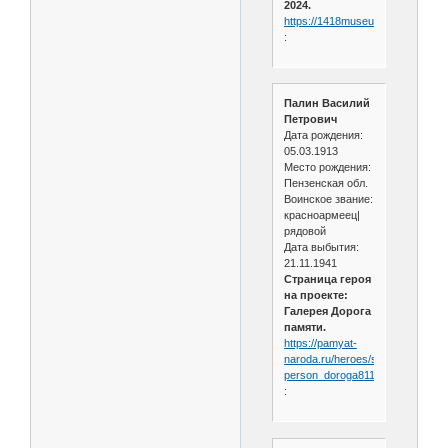
2024.
https://1418museum.ru/heroes/5
:
Палин Василий
Петрович
Дата рождения:
05.03.1913
Место рождения:
Пензенская обл.
Воинское звание:
красноармеец|
рядовой
Дата выбытия:
21.11.1941
Страница героя
на проекте:
Галерея Дорога
памяти.
https://pamyat-
naroda.ru/heroes/sm-
person_doroga811087
: