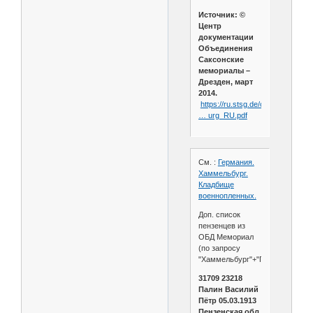
Источник: ©
Центр
документации
Объединения
Саксонские
мемориалы –
Дрезден, март
2014.
https://ru.stsg.de/cms/sites/defaul
… urg_RU.pdf
См. :
Германия.
Хаммельбург.
Кладбище
военнопленных.
Доп. список
пензенцев из
ОБД Мемориал
(по запросу
"Хаммельбург"+"Пенз*")
31709 23218
Палин Василий
Пётр 05.03.1913
Пензенская обл.