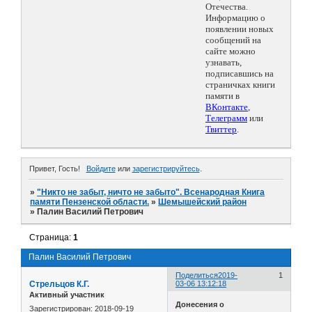
Отечества.
Информацию о
появлении новых
сообщений на
сайте можно
узнавать,
подписавшись на
страничках книги
памяти в
ВКонтакте
,
Телеграмм
или
Твиттер
.
Привет, Гость!
Войдите
или
зарегистрируйтесь
.
»
"Никто не забыт, ничто не забыто". Всенародная Книга
памяти Пензенской области.
»
Шемышейский район
»
Палин Василий Петрович
Страница:
1
Палин Василий Петрович
Поделиться
2019-
1
Стрельцов К.Г.
03-06 13:12:18
Активный участник
Донесения о
Зарегистрирован
: 2018-09-19