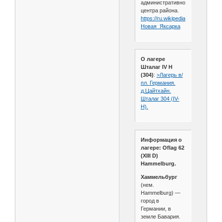
административного
центра района.
https://ru.wikipedia.org/wiki/
Новая_Яксарка
О лагере
Шталаг IV H
(304)
:
>Лагерь в/
пл. Германия.
д.Цайтхайн.
Шталаг 304 (IV-
H).
Информация о
лагере: Oflag 62
(XIII D)
Hammelburg.
Хаммельбург
(нем.
Hammelburg) —
город в
Германии, в
земле Бавария.