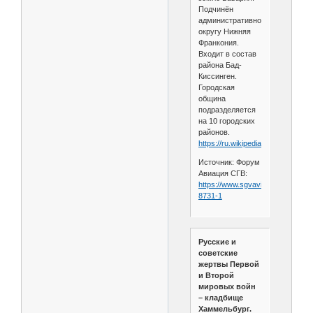
Подчинён
административному
округу Нижняя
Франкония.
Входит в состав
района Бад-
Киссинген.
Городская
община
подразделяется
на 10 городских
районов.
https://ru.wikipedia.org/wiki....0г.
Источник: Форум
Авиация СГВ:
https://www.sgvavia.ru/forum/329
8731-1
Русские и
советские
жертвы Первой
и Второй
мировых войн
– кладбище
Хаммельбург.