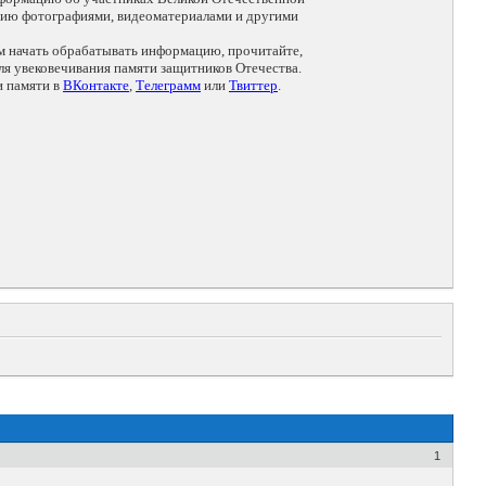
цию фотографиями, видеоматериалами и другими
ем начать обрабатывать информацию, прочитайте,
я увековечивания памяти защитников Отечества.
и памяти в
ВКонтакте
,
Телеграмм
или
Твиттер
.
1