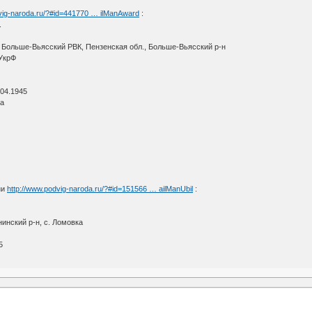
vig-naroda.ru/?#id=441770 … ilManAward
:
.
: Больше-Вьясский РВК, Пензенская обл., Больше-Вьясский р-н
 УкрФ
.04.1945
та
ни
http://www.podvig-naroda.ru/?#id=151566 … ailManUbil
:
инский р-н, с. Ломовка
5