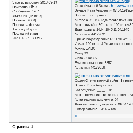
Зарегистрирован
: 2018-09-19
Орден Красной Звезды
http://www.pod
Приглашений:
0
Земцов Иван Андреевич 07.04.1919г.р
Сообщений:
4267
Звание: гв. старшина
Уважение:
[+545/-0]
в РККА с 08.1939 года Место призыва
Позитив:
[+0/-0]
Провел на форуме:
Место службы: 301 гв. сп 100 гв. сд 3
1 месяц 26 дней
Дата подвига: 10.04.1945,11.04.1945
Последний визит:
№ записи: 44177031.
2020-02-27 13:13:17
Приказ подразделения №: 17/н От: 22
Издан: 100 гв. сд 3 Украинского фрон
Архив: ЦАМО
Фонд: 33
Опись: 690306
Единица хранения: 3257
№ записи 44177018.
Орден Отечественной войны II степе
Земцов Иван Андреевич
Год рождения: __.__.1919
Место рождения: Пензенская обл., Лун
№ наградного документа: 84
Дата наградного документа: 06.04.198
Номер записи: 1515662188.
0
Страница:
1