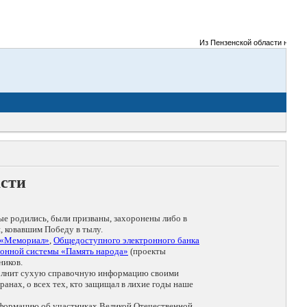
Из Пензенской области на фрон
асти
ые родились, были призваны, захоронены либо в
, ковавшим Победу в тылу.
 «Мемориал»
,
Общедоступного электронного банка
онной системы «Память народа»
(проекты
ников.
дополнит сухую справочную информацию своими
анах, о всех тех, кто защищал в лихие годы наше
нформацию об участниках Великой Отечественной