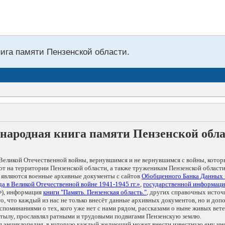
нига памяти Пензенской области.
народная книга памяти Пензенской обл
Великой Отечественной войны, вернувшимся и не вернувшимся с войны, котор
т на территории Пензенской области, а также труженикам Пензенской области
 являются военные архивные документы с сайтов
Обобщенного Банка Данных
а в Великой Отечественной войне 1941-1945 гг.»
,
государственной информаци
), информация
книги "Память. Пензенская область."
, других справочных источ
 то, что каждый из нас не только внесёт данные архивных документов, но и 
оминаниями о тех, кого уже нет с нами рядом, рассказами о ныне живых ветер
в тылу, прославлял ратными и трудовыми подвигами Пензенскую землю.
ая энциклопедия, в которую каждый желающий может внести известную ему и