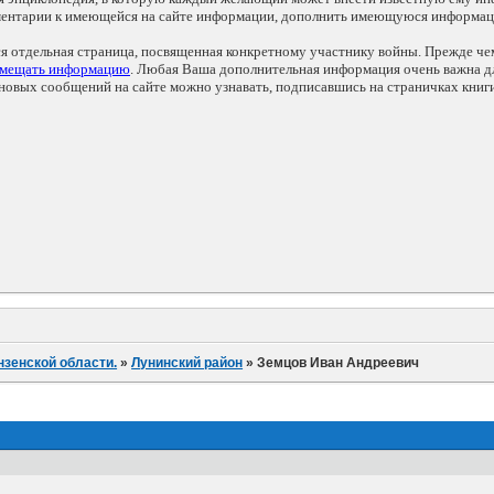
мментарии к имеющейся на сайте информации, дополнить имеющуюся информа
ся отдельная страница, посвященная конкретному участнику войны. Прежде ч
змещать информацию
. Любая Ваша дополнительная информация очень важна дл
овых сообщений на сайте можно узнавать, подписавшись на страничках книг
нзенской области.
»
Лунинский район
»
Земцов Иван Андреевич