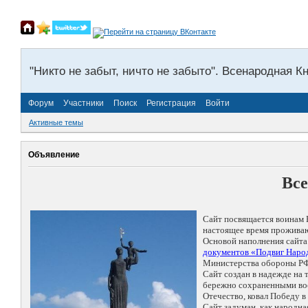
"Никто не забыт, ничто не забыто". Всенародная К
Форум
Участники
Поиск
Регистрация
Войти
Активные темы
Объявление
Все
Сайт посвящается воинам 
настоящее время проживаю
Основой наполнения сайта
документов «Подвиг Народ
Министерства обороны РФ
Сайт создан в надежде на
бережно сохраненными восп
Отечество, ковал Победу 
Сайт задуман, как народн