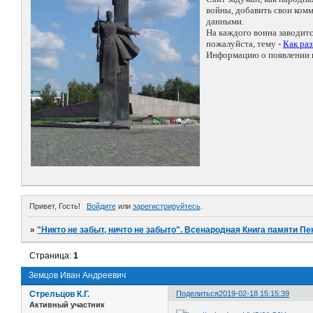
войны, добавить свои ко
данными.
На каждого воина заводит
пожалуйста, тему -
Как ра
Информацию о появлении н
Привет, Гость!
Войдите
или
зарегистрируйтесь
.
»
"Никто не забыт, ничто не забыто". Всенародная Книга памяти Пе
Страница:
1
Земцов Иван Андреевич
Стрельцов К.Г.
Поделиться
2019-02-18 15:15:39
Активный участник