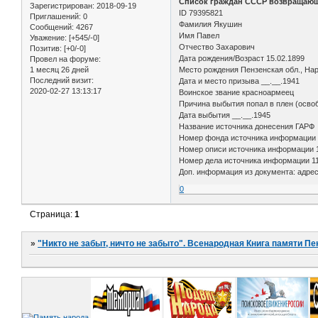
Список граждан СССР возвращающ
Зарегистрирован
: 2018-09-19
ID 79395821
Приглашений:
0
Фамилия Якушин
Сообщений:
4267
Имя Павел
Уважение:
[+545/-0]
Отчество Захарович
Позитив:
[+0/-0]
Дата рождения/Возраст 15.02.1899
Провел на форуме:
1 месяц 26 дней
Место рождения Пензенская обл., Нар
Последний визит:
Дата и место призыва __.__.1941
2020-02-27 13:13:17
Воинское звание красноармеец
Причина выбытия попал в плен (осво
Дата выбытия __.__.1945
Название источника донесения ГАРФ
Номер фонда источника информации 
Номер описи источника информации 
Номер дела источника информации 11
Доп. информация из документа: адрес
0
Страница:
1
»
"Никто не забыт, ничто не забыто". Всенародная Книга памяти Пе