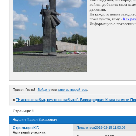
войны, добавить свои ко
данными.
На каждого воина заводит
пожалуйста, тему -
Как ра
Информацию о появлении н
Привет, Гость!
Войдите
или
зарегистрируйтесь
.
»
"Никто не забыт, ничто не забыто". Всенародная Книга памяти Пе
Страница:
1
Якушин Павел Захарович
Стрельцов К.Г.
Поделиться
2019-02-15 11:03:06
Активный участник