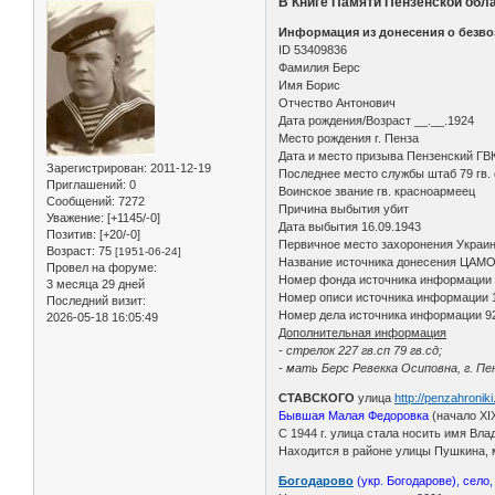
В Книге Памяти Пензенской обла
Информация из донесения о безво
ID 53409836
Фамилия Берс
Имя Борис
Отчество Антонович
Дата рождения/Возраст __.__.1924
Место рождения г. Пенза
Дата и место призыва Пензенский ГВК,
Зарегистрирован
: 2011-12-19
Последнее место службы штаб 79 гв. 
Приглашений:
0
Воинское звание гв. красноармеец
Сообщений:
7272
Причина выбытия убит
Уважение:
[+1145/-0]
Дата выбытия 16.09.1943
Позитив:
[+20/-0]
Первичное место захоронения Украинс
Возраст:
75
[1951-06-24]
Название источника донесения ЦАМ
Провел на форуме:
Номер фонда источника информации
3 месяца 29 дней
Номер описи источника информации 
Последний визит:
Номер дела источника информации 9
2026-05-18 16:05:49
Дополнительная информация
- стрелок 227 гв.сп 79 гв.сд;
- мать Берс Ревекка Осиповна, г. Пен
СТАВСКОГО
улица
http://penzahronik
Бывшая Малая Федоровка
(начало XIX
С 1944 г. улица стала носить имя Вл
Находится в районе улицы Пушкина, 
Богодарово
(укр. Богодарове), село