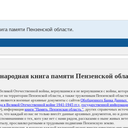
нига памяти Пензенской области.
народная книга памяти Пензенской обл
Великой Отечественной войны, вернувшимся и не вернувшимся с войны, котор
т на территории Пензенской области, а также труженикам Пензенской области
 являются военные архивные документы с сайтов
Обобщенного Банка Данных
а в Великой Отечественной войне 1941-1945 гг.»
,
государственной информаци
), информация
книги "Память. Пензенская область."
, других справочных источ
 то, что каждый из нас не только внесёт данные архивных документов, но и 
оминаниями о тех, кого уже нет с нами рядом, рассказами о ныне живых ветер
в тылу, прославлял ратными и трудовыми подвигами Пензенскую землю.
ая энциклопедия, в которую каждый желающий может внести известную ему и