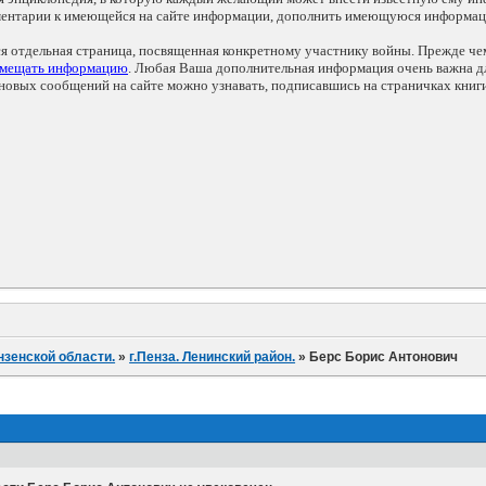
мментарии к имеющейся на сайте информации, дополнить имеющуюся информа
ся отдельная страница, посвященная конкретному участнику войны. Прежде ч
змещать информацию
. Любая Ваша дополнительная информация очень важна дл
овых сообщений на сайте можно узнавать, подписавшись на страничках книг
нзенской области.
»
г.Пенза. Ленинский район.
»
Берс Борис Антонович