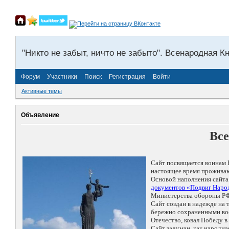
"Никто не забыт, ничто не забыто". Всенародная К
Форум
Участники
Поиск
Регистрация
Войти
Активные темы
Объявление
Все
Сайт посвящается воинам 
настоящее время проживаю
Основой наполнения сайта
документов «Подвиг Народ
Министерства обороны РФ
Сайт создан в надежде на
бережно сохраненными восп
Отечество, ковал Победу 
Сайт задуман, как народн