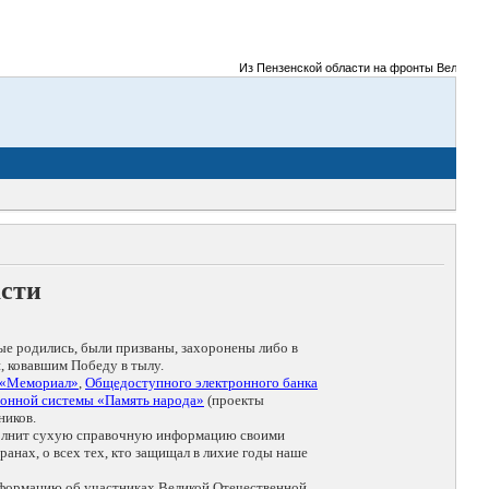
Из Пензенской области на фронты Великой Оте
асти
ые родились, были призваны, захоронены либо в
, ковавшим Победу в тылу.
 «Мемориал»
,
Общедоступного электронного банка
онной системы «Память народа»
(проекты
ников.
дополнит сухую справочную информацию своими
анах, о всех тех, кто защищал в лихие годы наше
нформацию об участниках Великой Отечественной