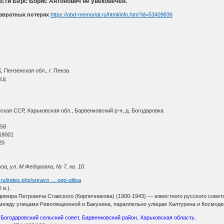
сти Берс Борис Антонович не увековечен.
звратных потерях
https://obd-memorial.ru/html/info.htm?id=53409836
 Пензенская обл., г. Пенза
сд
кая ССР, Харьковская обл., Барвенковский р-н, д. Богодаровка
О
 58
18001
20
за, ул. М.Федоровка, № 7, кв. 10.
i.ru/index.php/spravo … ogo-ulitsa
 в.).
адимира Петровича Ставского (Кирпичникова) (1900-1943) — известного русского совет
между улицами Революционной и Бакунина, параллельно улицам Халтурина и Космоде
, Богодаровский сельский совет, Барвенковский район, Харьковская область.