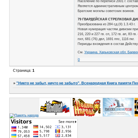
Население по переписи 2001 г. состав
Является административным центром Б
Братские могилы советских воинов.
79 ГВАРДЕЙСКАЯ СТРЕЛКОВАЯ Д
Преобразована из 284 сд (II) 1.3.43 г.
Новая нумерация частям дивизии прис
216, 220 и 227 гв. сп, 172 гв. ап, 83 гв. 
пхп, 681 (76) двл, 1691 ппс, 1116 пкг.
Периоды вхождения в состав Действую
См.
Украина. Харьковская обл. Барве
0
Страница:
1
»
"Никто не забыт, ничто не забыто". Всенародная Книга памяти Пе