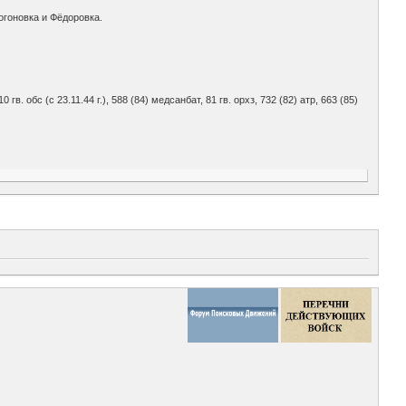
огоновка и Фёдоровка.
 110 гв. обс (с 23.11.44 г.), 588 (84) медсанбат, 81 гв. орхз, 732 (82) атр, 663 (85)