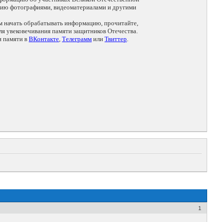
цию фотографиями, видеоматериалами и другими
ем начать обрабатывать информацию, прочитайте,
я увековечивания памяти защитников Отечества.
и памяти в
ВКонтакте
,
Телеграмм
или
Твиттер
.
1