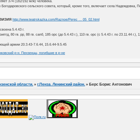
ляет 374 (182/192 м/ж) человека.
огодаровского сельского совета, который, кроме того, включает села Надеждовка, П
ИВИЗИЯ
http://www.teatrskazka.com/Raznoe/Perec … 05_02.html
воена 5.4.43 г.
оиптд, 80 гв. рр, 88 гв. сапб, 185 орс (до 5.4.43 г.), 110 гв. орс (с 5.4.43 г. по 23.11.44 г.),
щей армии 20.3.43-7.6.44, 15.6.44-9.5.45
нковский р-н. Пензенцы, погибшие в р-не
нзенской области.
»
г.Пенза. Ленинский район.
»
Берс Борис Антонович