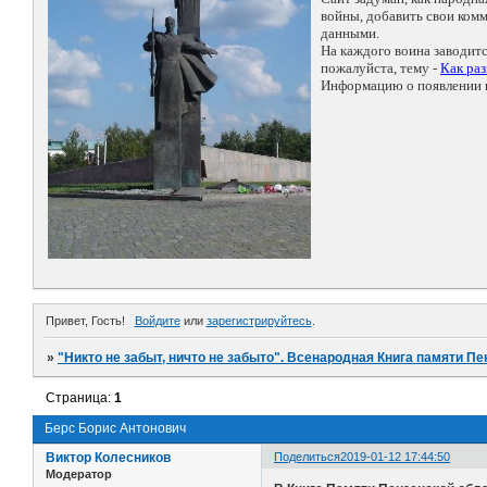
войны, добавить свои ко
данными.
На каждого воина заводит
пожалуйста, тему -
Как ра
Информацию о появлении н
Привет, Гость!
Войдите
или
зарегистрируйтесь
.
»
"Никто не забыт, ничто не забыто". Всенародная Книга памяти Пе
Страница:
1
Берс Борис Антонович
Виктор Колесников
Поделиться
2019-01-12 17:44:50
Модератор