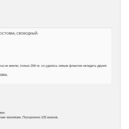
 КОРОСТОВКА, СВОБОДНЫЙ.
а не имели, только 269 гв. сп удалось левым флангом овладеть двумя
ОВКА.
жее.
инам-землякам. Похоронено 105 воинов.