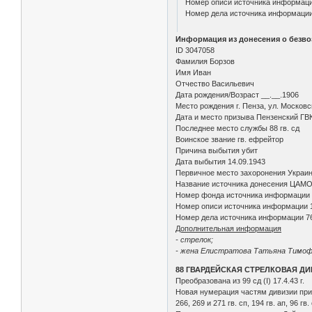
Номер описи источника информац
Номер дела источника информаци
Информация из донесения о безво
ID 3047058
Фамилия Борзов
Имя Иван
Отчество Васильевич
Дата рождения/Возраст __.__.1906
Место рождения г. Пенза, ул. Московска
Дата и место призыва Пензенский ГВК,
Последнее место службы 88 гв. сд
Воинское звание гв. ефрейтор
Причина выбытия убит
Дата выбытия 14.09.1943
Первичное место захоронения Украинс
Название источника донесения ЦАМ
Номер фонда источника информации
Номер описи источника информации 
Номер дела источника информации 7
Дополнительная информация
- стрелок;
- жена Елистратова Татьяна Тимофеев
88 ГВАРДЕЙСКАЯ СТРЕЛКОВАЯ Д
Преобразована из 99 сд (I) 17.4.43 г.
Новая нумерация частям дивизии прис
266, 269 и 271 гв. сп, 194 гв. ап, 96 гв.