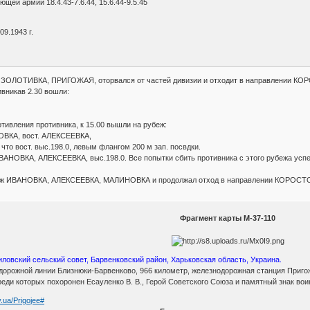
щей армии 18.4.43-7.6.44, 15.6.44-9.5.45
09.1943 г.
беж ЗОЛОТИВКА, ПРИГОЖАЯ, оторвался от частей дивизии и отходит в направлении
ивникав 2.30 вошли:
отивления противника, к 15.00 вышли на рубеж:
НОВКА, вост. АЛЕКСЕЕВКА,
 что вост. выс.198.0, левым флангом 200 м зап. посвдки.
АНОВКА, АЛЕКСЕЕВКА, выс.198.0. Все попытки сбить противника с этого рубежа успех
убеж ИВАНОВКА, АЛЕКСЕЕВКА, МАЛИНОВКА и продолжал отход в направлении КОРОСТ
Фрагмент карты М-37-110
иловский сельский совет, Барвенковский район, Харьковская область, Украина.
дорожной линии Близнюки-Барвенково, 966 километр, железнодорожная станция Приго
реди которых похоронен Есауленко В. В., Герой Советского Союза и памятный знак во
v.ua/Prigojee#