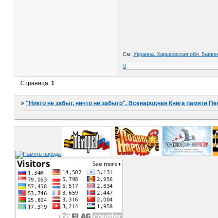
См.
Украина. Харьковская обл. Барве
0
Страница:
1
»
"Никто не забыт, ничто не забыто". Всенародная Книга памяти Пе