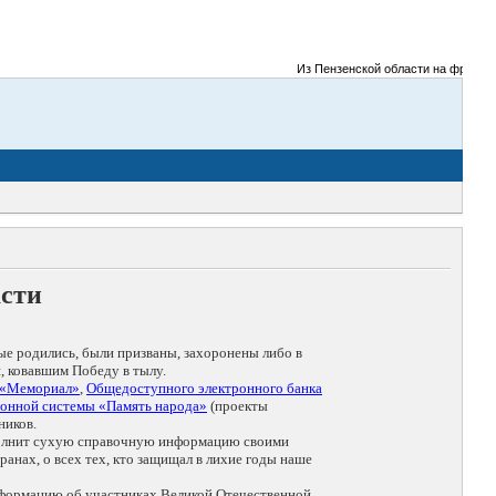
Из Пензенской области на фронты Вел
асти
ые родились, были призваны, захоронены либо в
, ковавшим Победу в тылу.
 «Мемориал»
,
Общедоступного электронного банка
онной системы «Память народа»
(проекты
ников.
дополнит сухую справочную информацию своими
анах, о всех тех, кто защищал в лихие годы наше
нформацию об участниках Великой Отечественной