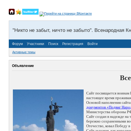
"Никто не забыт, ничто не забыто". Всенародная К
Форум
Участники
Поиск
Регистрация
Войти
Активные темы
Объявление
Все
Сайт посвящается воинам 
настоящее время проживаю
Основой наполнения сайта
документов «Подвиг Народ
Министерства обороны РФ
Сайт создан в надежде на
бережно сохраненными восп
Отечество, ковал Победу 
Сайт задуман, как народн