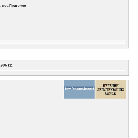
, пос.Пригожее
06 г.р.