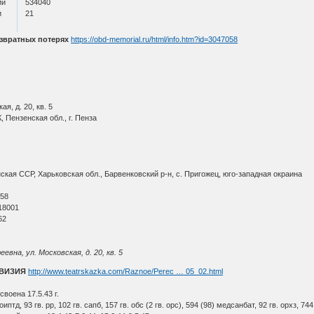
ии
534040
и
21
звратных потерях
https://obd-memorial.ru/html/info.htm?id=3047058
я, д. 20, кв. 5
 Пензенская обл., г. Пенза
кая ССР, Харьковская обл., Барвенковский р-н, с. Пригожец, юго-западная окраина
О
 58
18001
62
на, ул. Московская, д. 20, кв. 5
ИВИЗИЯ
http://www.teatrskazka.com/Raznoe/Perec … 05_02.html
воена 17.5.43 г.
 оиптд, 93 гв. рр, 102 гв. сапб, 157 гв. обс (2 гв. орс), 594 (98) медсанбат, 92 гв. орхз, 744