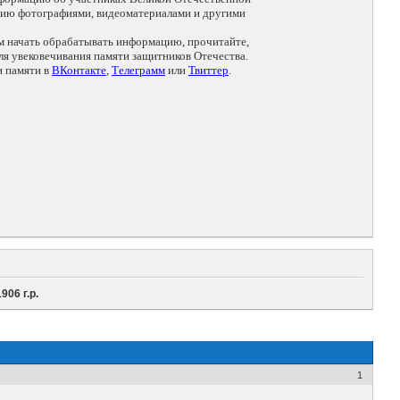
цию фотографиями, видеоматериалами и другими
ем начать обрабатывать информацию, прочитайте,
я увековечивания памяти защитников Отечества.
и памяти в
ВКонтакте
,
Телеграмм
или
Твиттер
.
06 г.р.
1