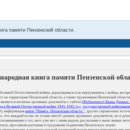
нига памяти Пензенской области.
народная книга памяти Пензенской обл
Великой Отечественной войны, вернувшимся и не вернувшимся с войны, котор
т на территории Пензенской области, а также труженикам Пензенской области
 являются военные архивные документы с сайтов
Обобщенного Банка Данных
а в Великой Отечественной войне 1941-1945 гг.»
,
государственной информаци
), информация
книги "Память. Пензенская область."
, других справочных источ
 то, что каждый из нас не только внесёт данные архивных документов, но и 
оминаниями о тех, кого уже нет с нами рядом, рассказами о ныне живых ветер
в тылу, прославлял ратными и трудовыми подвигами Пензенскую землю.
ая энциклопедия, в которую каждый желающий может внести известную ему и