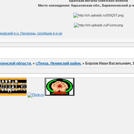
Братская могила советских воинов
Место нахождения: Харьковская обл., Барвенковский р-н
нковский р-н. Пензенцы, погибшие в р-не
нзенской области.
»
г.Пенза. Ленинский район.
»
Борзов Иван Васильевич, 19