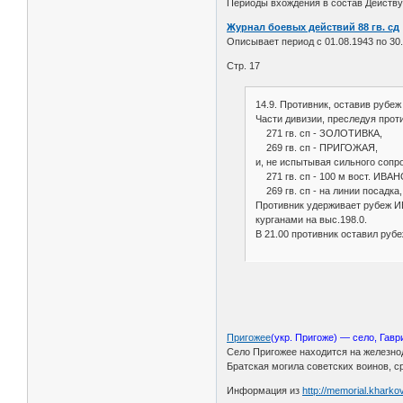
Периоды вхождения в состав Действую
Журнал боевых действий 88 гв. сд
Описывает период с 01.08.1943 по 30.
Стр. 17
14.9. Противник, оставив ру
Части дивизии, преследуя прот
271 гв. сп - ЗОЛОТИВКА,
269 гв. сп - ПРИГОЖАЯ,
и, не испытывая сильного сопр
271 гв. сп - 100 м вост. ИВА
269 гв. сп - на линии посадка,
Противник удерживает рубеж ИВ
курганами на выс.198.0.
В 21.00 противник оставил р
Пригожее
(укр. Пригоже) — село, Гавр
Село Пригожее находится на железно
Братская могила советских воинов, с
Информация из
http://memorial.kharko