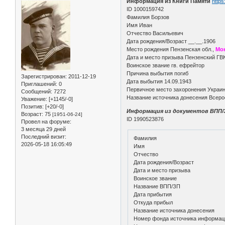
Информация из Книги Памяти
https
ID 1000159742
Фамилия Борзов
Имя Иван
Отчество Васильевич
Дата рождения/Возраст __.__.1906
Место рождения Пензенская обл.,
Мок
Дата и место призыва Пензенский ГВ
Воинское звание гв. ефрейтор
Причина выбытия погиб
Зарегистрирован
: 2011-12-19
Дата выбытия 14.09.1943
Приглашений:
0
Первичное место захоронения Украина
Сообщений:
7272
Название источника донесения Всеро
Уважение:
[+1145/-0]
Позитив:
[+20/-0]
Информация из документов ВПП/
Возраст:
75
[1951-06-24]
ID 1990523876
Провел на форуме:
3 месяца 29 дней
Последний визит:
Фамилия
2026-05-18 16:05:49
Имя
Отчество
Дата рождения/Возраст
Дата и место призыва
Воинское звание
Название ВПП/ЗП
Дата прибытия
Откуда прибыл
Название источника донесения
Номер фонда источника информац