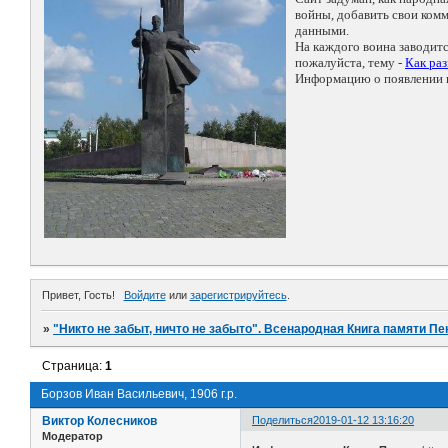
войны, добавить свои ко
данными.
На каждого воина заводит
пожалуйста, тему -
Как ра
Информацию о появлении н
Привет, Гость!
Войдите
или
зарегистрируйтесь
.
»
"Никто не забыт, ничто не забыто". Всенародная Книга памяти Пе
Страница:
1
Борзов Иван Васильевич, 1906 г.р.
Виктор Колесников
Поделиться
2019-01-12 13:16:20
Модератор