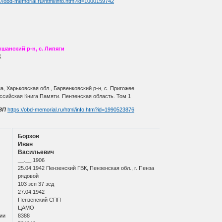
://obd-memorial.ru/html/info.htm?id=1000159742
шанский р-н, с. Липяги
К
, Харьковская обл., Барвенковский р-н, с. Пригожее
ссийская Книга Памяти. Пензенская область. Том 1
ЗП
https://obd-memorial.ru/html/info.htm?id=1990523876
Борзов
Иван
Васильевич
__.__.1906
25.04.1942 Пензенский ГВК, Пензенская обл., г. Пенза
рядовой
103 зсп 37 зсд
27.04.1942
Пензенский СПП
ЦАМО
ии
8388