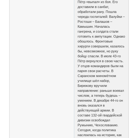
Пётр «выпал» из боя. Его
доставили в санбат,
обработали рану. Пошла
череда госпиталей: Валуйки –
Ростоши – Балашов –
Камышин. Началась
гангрена, и солдата стали
готовить к ампутации. Однако
обошлось. Фронтовые
хирурги совершили, казалось
бы, невозможное, но руку
бойцу спасли. В июле 43-го
Пётр вернулся в свою часть.
У отцов-командиров были на
парня свои расчеты. В
Саранском миномётном
училище шёл набор,
Бирюкову вручили
направление: раньше воевал
числом, а теперь будешь –
умением. В декабре 44-го он
вновь оказался в
действующей армии. В
составе 132-ой гвардейской
дивизии освобождал
Румынию, Чехословакию.
Сегодня, когда политика
наслоилась на историю, как