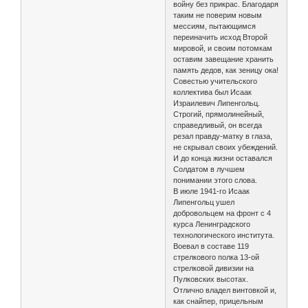
войну без прикрас. Благодаря
таким не поверим новым
мессиям, пытающимся
переиначить исход Второй
мировой, и своим потомкам
оставим завещание хранить
память дедов, как зеницу ока!
Совестью учительского
коллектива был Исаак
Израилевич Липенгольц.
Строгий, прямолинейный,
справедливый, он всегда
резал правду-матку в глаза,
не скрывал своих убеждений.
И до конца жизни оставался
Солдатом в лучшем
понимании этого слова.
В июле 1941-го Исаак
Липенгольц ушел
добровольцем на фронт с 4
курса Ленинградского
технологического института.
Воевал в составе 119
стрелкового полка 13-ой
стрелковой дивизии на
Пулковских высотах.
Отлично владел винтовкой и,
как снайпер, прицельным