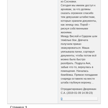
из Сосновки.
Сегодня мы имеем доступ к
архивам, за что должны
сказать огромное спасибо
тем девушкам-штабисткам,
которые хранили документы,
как зеницу ока. Порой –
рискуя собственными
жизнями.
Между Вислой и Одером шли
тяжёлые бои. Девчата
получили приказ
эвакуироваться. Маша
увязывала пачки, сортируя
документы, чтобы потом всё
можно было быстро
разобрать. Подруга Аня,
забыв что-то, вернулась в
помещение. Началась
бомбёжка. Прямое попадание
снаряда оставило на месте
штаба глубокую воронку…
Отредактировано Дворянкин
С.А. (2019-01-09 14:39:23)
0
Страница:
1