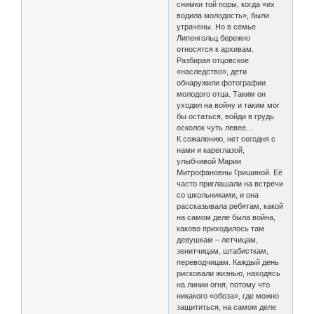
снимки той поры, когда «их
водила молодость», были
утрачены. Но в семье
Липенгольц бережно
относятся к архивам.
Разбирая отцовское
«наследство», дети
обнаружили фотографии
молодого отца. Таким он
уходил на войну и таким мог
бы остаться, войди в грудь
осколок чуть левее…
К сожалению, нет сегодня с
нами и кареглазой,
улыбчивой Марии
Митрофановны Гришиной. Её
часто приглашали на встречи
со школьниками, и она
рассказывала ребятам, какой
на самом деле была война,
каково приходилось там
девушкам – летчицам,
зенитчицам, штабисткам,
переводчицам. Каждый день
рисковали жизнью, находясь
на линии огня, потому что
никакого «обоза», где можно
защититься, на самом деле