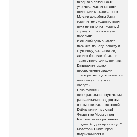
входило в обязанности
учётчика. Часам к шести
подвозили механизаторов.
Мужики до работы были
горячие, не уходили с поля,
пока не выполнят норму. В
страду хотелось получить
побольше.
Июньский день выдался
погожим, по небу, ясному и
глубокому, как васильки,
лениво бродили облака, в
траве стрекотали кузнечики.
Вытирая ветошью
промасленные ладони,
трактористы подтягивались к
полевому стану: пора
обедать.
Пока гомоня и
перебрасываясь шуточками,
рассаживались за дощатые
столы, прискакал вестовой.
Война, кричит, мужики!
Фашист на Москву прёт!
Русского ивана раскачать
трудно. А вдруг провокация?
Молотов и Риббентроп
подписали пакт о