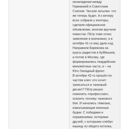
ненападении между
Германией и Советским
Союзом. Чесали затылки: что
же теперь будет. А к вечеру
всех собрали у конторы,
сделали официальное
объявление, многим вручили
повестки. Пётр тоже отнес
заявление в военкомат, и в
октябре 41-го ему дали ход.
Направили Бирюкова на
курсы радистов в Куйбышев,
а потом в Москву, где
формировались гвардейские
миномётные части, и – на
Юго-Западный фронт.
В октябре 42-го прошёл по
частям клич: кто хочет
записаться в танковый
десант? Пётр решил
поменять «профессию»,
освоить технику танкового
боя. И начались тяжелые,
изматывающие военные
будни. С победами и
поражениями, потерями
друзей, с которыми хлебал
кашицу из общего котелка,