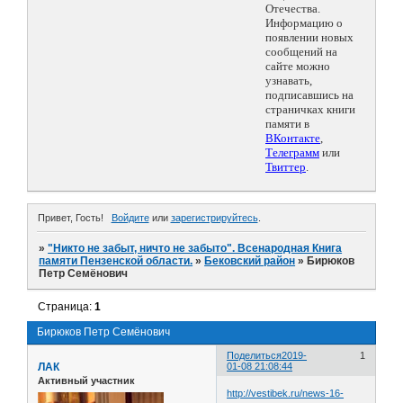
Отечества.
Информацию о
появлении новых
сообщений на
сайте можно
узнавать,
подписавшись на
страничках книги
памяти в
ВКонтакте
,
Телеграмм
или
Твиттер
.
Привет, Гость!
Войдите
или
зарегистрируйтесь
.
»
"Никто не забыт, ничто не забыто". Всенародная Книга
памяти Пензенской области.
»
Бековский район
»
Бирюков
Петр Семёнович
Страница:
1
Бирюков Петр Семёнович
Поделиться
2019-
1
ЛАК
01-08 21:08:44
Активный участник
http://vestibek.ru/news-16-