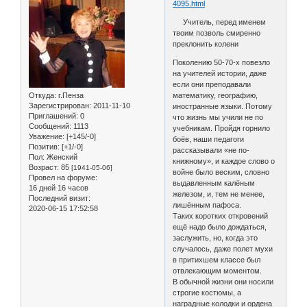
4095.html
Учитель, перед именем
твоим позволь смиренно
преклонить колени
Поколению 50-70-х повезло
на учителей истории, даже
если они преподавали
Откуда:
г.Пенза
математику, географию,
Зарегистрирован
: 2011-11-10
иностранные языки. Потому
Приглашений:
0
что жизнь мы учили не по
Сообщений:
1113
учебникам. Пройдя горнило
Уважение:
[+145/-0]
боёв, наши педагоги
Позитив:
[+1/-0]
рассказывали «не по-
Пол:
Женский
книжному», и каждое слово о
Возраст:
85
[1941-05-06]
войне было веским, словно
Провел на форуме:
выдавленным калёным
16 дней 16 часов
железом, и, тем не менее,
Последний визит:
лишённым пафоса.
2020-06-15 17:52:58
Таких коротких откровений
ещё надо было дождаться,
заслужить, но, когда это
случалось, даже полет мухи
в притихшем классе был
отвлекающим моментом.
В обычной жизни они носили
строгие костюмы, а
наградные колодки и ордена