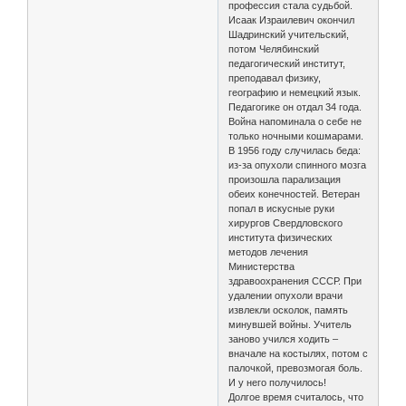
профессия стала судьбой.
Исаак Израилевич окончил
Шадринский учительский,
потом Челябинский
педагогический институт,
преподавал физику,
географию и немецкий язык.
Педагогике он отдал 34 года.
Война напоминала о себе не
только ночными кошмарами.
В 1956 году случилась беда:
из-за опухоли спинного мозга
произошла парализация
обеих конечностей. Ветеран
попал в искусные руки
хирургов Свердловского
института физических
методов лечения
Министерства
здравоохранения СССР. При
удалении опухоли врачи
извлекли осколок, память
минувшей войны. Учитель
заново учился ходить –
вначале на костылях, потом с
палочкой, превозмогая боль.
И у него получилось!
Долгое время считалось, что