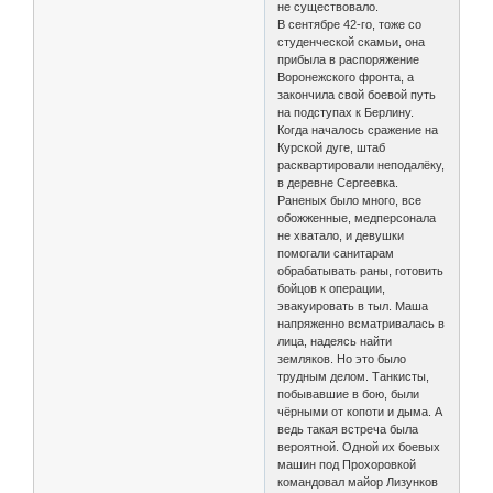
не существовало.
В сентябре 42-го, тоже со
студенческой скамьи, она
прибыла в распоряжение
Воронежского фронта, а
закончила свой боевой путь
на подступах к Берлину.
Когда началось сражение на
Курской дуге, штаб
расквартировали неподалёку,
в деревне Сергеевка.
Раненых было много, все
обожженные, медперсонала
не хватало, и девушки
помогали санитарам
обрабатывать раны, готовить
бойцов к операции,
эвакуировать в тыл. Маша
напряженно всматривалась в
лица, надеясь найти
земляков. Но это было
трудным делом. Танкисты,
побывавшие в бою, были
чёрными от копоти и дыма. А
ведь такая встреча была
вероятной. Одной их боевых
машин под Прохоровкой
командовал майор Лизунков