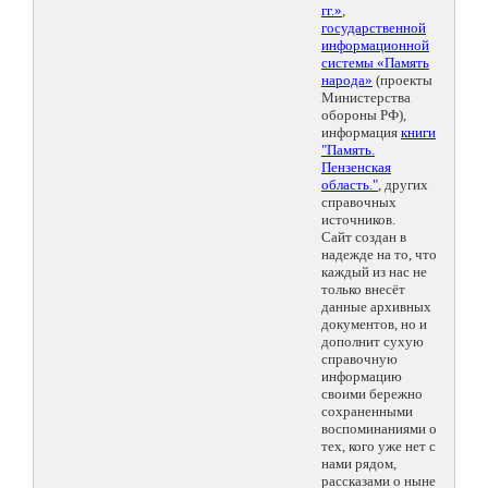
гг.»
,
государственной
информационной
системы «Память
народа»
(проекты
Министерства
обороны РФ),
информация
книги
"Память.
Пензенская
область."
, других
справочных
источников.
Сайт создан в
надежде на то, что
каждый из нас не
только внесёт
данные архивных
документов, но и
дополнит сухую
справочную
информацию
своими бережно
сохраненными
воспоминаниями о
тех, кого уже нет с
нами рядом,
рассказами о ныне