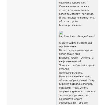
хранили в коробочках.
Сегодня учителя снова в
строю, который оставили
более семидесяти лет назад.
И уже никогда не покинут его,
ибо этот строй -
Бессмертный полк.
С фотографии смотрит дед-
герой на меня.
Взгляд серьезный и строгий
видит пламя огня.
В мирной жизни – учитель, а
на фронте – герой.
Человек с необычной и яркой
судьбой…
Лето было в зените.
Колосились хлеба в полях,
обещая добрый урожай. Петр
Бирюков вставал с первыми
петухами, чтобы успеть
заправить трактора, отмерить
загонки, оформить стенд
социалистического
соревнования – всё это