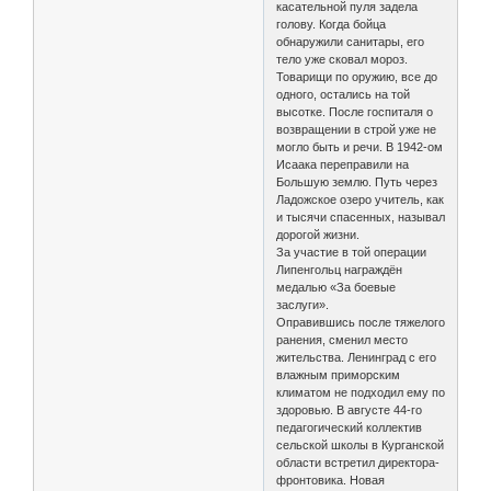
касательной пуля задела
голову. Когда бойца
обнаружили санитары, его
тело уже сковал мороз.
Товарищи по оружию, все до
одного, остались на той
высотке. После госпиталя о
возвращении в строй уже не
могло быть и речи. В 1942-ом
Исаака переправили на
Большую землю. Путь через
Ладожское озеро учитель, как
и тысячи спасенных, называл
дорогой жизни.
За участие в той операции
Липенгольц награждён
медалью «За боевые
заслуги».
Оправившись после тяжелого
ранения, сменил место
жительства. Ленинград с его
влажным приморским
климатом не подходил ему по
здоровью. В августе 44-го
педагогический коллектив
сельской школы в Курганской
области встретил директора-
фронтовика. Новая