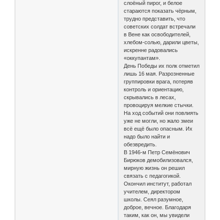
слоёный пирог, и белое
стараются показать чёрным,
трудно представить, что
советских солдат встречали
в Вене как освободителей,
хлебом-солью, дарили цветы,
искренне радовались
«оккупантам».
День Победы их полк отметил
лишь 16 мая. Разрозненные
группировки врага, потеряв
контроль и ориентацию,
скрывались в лесах,
провоцируя мелкие стычки.
На ход событий они повлиять
уже не могли, но жало змеи
всё ещё было опасным. Их
надо было найти и
обезвредить.
В 1946-м Петр Семёнович
Бирюков демобилизовался,
мирную жизнь он решил
связать с педагогикой.
Окончил институт, работал
учителем, директором
школы. Сеял разумное,
доброе, вечное. Благодаря
таким, как он, мы увидели