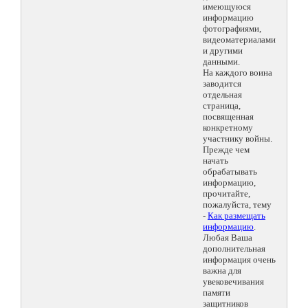
имеющуюся
информацию
фотографиями,
видеоматериалами
и другими
данными.
На каждого воина
заводится
отдельная
страница,
посвященная
конкретному
участнику войны.
Прежде чем
начать
обрабатывать
информацию,
прочитайте,
пожалуйста, тему
-
Как размещать
информацию
.
Любая Ваша
дополнительная
информация очень
важна для
увековечивания
памяти
защитников