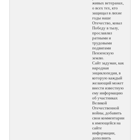
живых ветеранах,
о всех тех, кто
защищал в лихие
годы наше
Отечество, ковал
Победу в тылу,
прославлял
ратными и
трудовыми
подвигами
Пензенскую
землю.
Сайт задуман, как
народная
энциклопедия, в
которую каждый
желающий может
внести известную
ему информацию
об участниках
Великой
Отечественной
войны, добавить
свои комментарии
к имеющейся на
сайте
информации,
дополнить