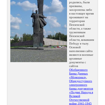
родились, были
призваны,
захоронены либо
в настоящее время
проживают на
территории
Пензенской
области, а также
труженикам
Пензенской
области, ковавшим
Победу в тылу.
Основой
наполнения сайта
являются военные
архивные
документы с
сайтов
Обобщенного
Банка Данных
«Мемориал»
,
Общедоступного
электронного
банка документов
«Подвиг Народа в
Великой
Отечественной
войне 1941-1945