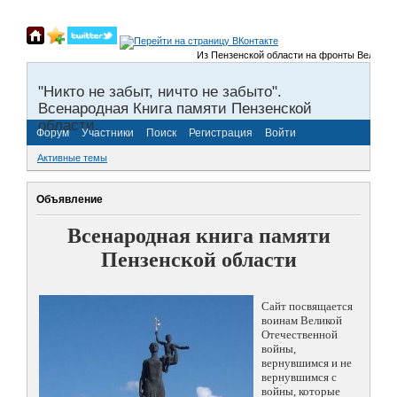
Из Пензенской области на фронты Великой Оте
"Никто не забыт, ничто не забыто".
Всенародная Книга памяти Пензенской
области.
Форум
Участники
Поиск
Регистрация
Войти
Активные темы
Объявление
Всенародная книга памяти
Пензенской области
Сайт посвящается
воинам Великой
Отечественной
войны,
вернувшимся и не
вернувшимся с
войны, которые