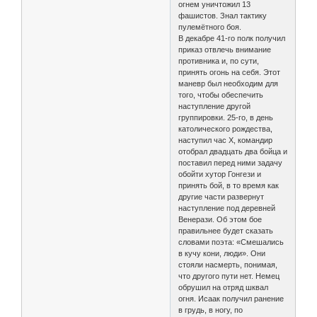
огнем уничтожил 13
фашистов. Знал тактику
пулемётного боя.
В декабре 41-го полк получил
приказ отвлечь внимание
противника и, по сути,
принять огонь на себя. Этот
маневр был необходим для
того, чтобы обеспечить
наступление другой
группировки. 25-го, в день
католического рождества,
наступил час Х, командир
отобрал двадцать два бойца и
поставил перед ними задачу
обойти хутор Гонгези и
принять бой, в то время как
другие части развернут
наступление под деревней
Венерази. Об этом бое
правильнее будет сказать
словами поэта: «Смешались
в кучу кони, люди». Они
стояли насмерть, понимая,
что другого пути нет. Немец
обрушил на отряд шквал
огня. Исаак получил ранение
в грудь, в ногу, по