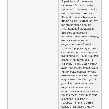
борьбой с собственными
страхами. Это состояние
лучше всех описала в своём
стихотворении поэтесса
Юлия Друнина: «Кто говорит,
что на войне не страшно, тот
ничего не знает о войне».
Под Полтавой дождался и
Бирюков свинцового
гостинца. Дело было к вечеру,
часть ужинала, когда
раздался сигнал боевой
тревоги. Прорвав оцепление,
сметая всё на своём пути, на
них шли танки. Бойцы заняли
оборону, приготовились к
схватке. По команде «огонь»
дали несколько залпов. Один
«тигр» остановился, словно
уткнулся носом в землю, из-
под гусениц повалил густой
дым. Под его прикрытием
вторая машина отползла
назад, скрылась за холмом и,
зайдя с тыла, обрушила град
снарядов на высотку.
Разорванная плоть острой
болью отозвалась в мозгу.