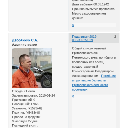
Дата выбытия 00.05.1942
Причина выбытия пропал б/в
Место захоронения нет
данных
0
Поделиться
2012-
2
Дворянкин С.А.
03-23 18:51:29
Администратор
Общий список жителей
Ермоловского с/с
Пензенского р-на, погибших и
пропавших без вести,
предоставленный
Комиссаровым Владимиром
Александровичем -
Погибшие
и пропавшие без вести
Ермоловского сельского
поселения
.
Откуда:
г.Пенза
Зарегистрирован
: 2010-01-24
0
Приглашений:
0
Сообщений:
17075
Уважение:
[+1523/-6]
Позитив:
[+5483/-0]
Провел на форуме:
9 месяцев 22 дня
Последний визит: