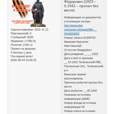
Фёдорович (1923 –
5.1942 – пропал без
вести).
Информация из документов,
уточняющих потери:
http://www.obd-
Зарегистрирован
: 2011-11-12
memorial.ru/Image2/filte …
Приглашений:
0
541b834053
Сообщений:
6036
Номер записи 62309763
Уважение:
[+780/-0]
Фамилия Корчагин
Позитив:
[+56/-1]
Имя Николай
Провел на форуме:
Отчество Федорович
2 месяца 1 день
Дата рождения __.__.1923
Последний визит:
Дата и место призыва
2026-08-04 15:06:25
__.10.1941 Телегинский РВК,
Пензенская обл., Телегинский
р-н
Воинское звание
красноармеец
Причина выбытия пропал без
вести
Дата выбытия __.05.1942
Название источника
информации ЦАМО
Номер фонда источника
информации 58
Номер описи источника