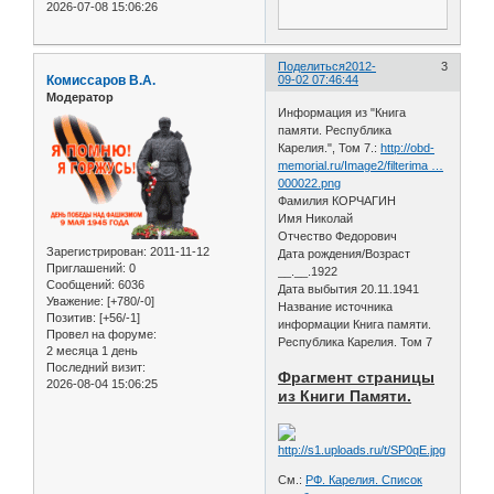
2026-07-08 15:06:26
Поделиться
2012-
3
Комиссаров В.А.
09-02 07:46:44
Модератор
Информация из "Книга
памяти. Республика
Карелия.", Том 7.:
http://obd-
memorial.ru/Image2/filterima …
000022.png
Фамилия КОРЧАГИН
Имя Николай
Отчество Федорович
Зарегистрирован
: 2011-11-12
Дата рождения/Возраст
Приглашений:
0
__.__.1922
Сообщений:
6036
Дата выбытия 20.11.1941
Уважение:
[+780/-0]
Название источника
Позитив:
[+56/-1]
информации Книга памяти.
Провел на форуме:
Республика Карелия. Том 7
2 месяца 1 день
Последний визит:
Фрагмент страницы
2026-08-04 15:06:25
из Книги Памяти.
См.:
РФ. Карелия. Список