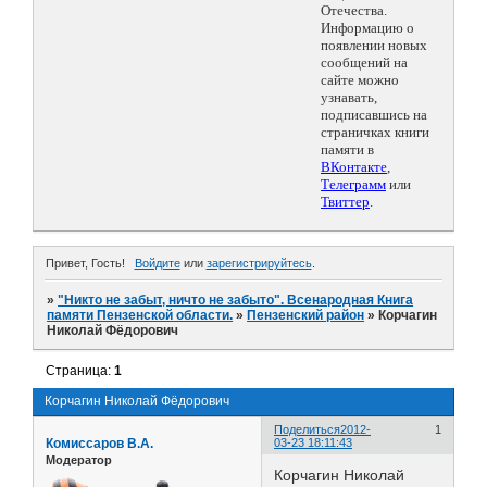
Отечества.
Информацию о
появлении новых
сообщений на
сайте можно
узнавать,
подписавшись на
страничках книги
памяти в
ВКонтакте
,
Телеграмм
или
Твиттер
.
Привет, Гость!
Войдите
или
зарегистрируйтесь
.
»
"Никто не забыт, ничто не забыто". Всенародная Книга
памяти Пензенской области.
»
Пензенский район
»
Корчагин
Николай Фёдорович
Страница:
1
Корчагин Николай Фёдорович
Поделиться
2012-
1
Комиссаров В.А.
03-23 18:11:43
Модератор
Корчагин Николай