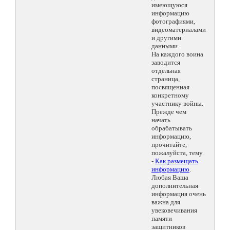
имеющуюся
информацию
фотографиями,
видеоматериалами
и другими
данными.
На каждого воина
заводится
отдельная
страница,
посвященная
конкретному
участнику войны.
Прежде чем
начать
обрабатывать
информацию,
прочитайте,
пожалуйста, тему
-
Как размещать
информацию
.
Любая Ваша
дополнительная
информация очень
важна для
увековечивания
памяти
защитников