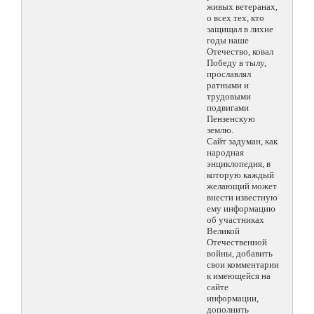
живых ветеранах,
о всех тех, кто
защищал в лихие
годы наше
Отечество, ковал
Победу в тылу,
прославлял
ратными и
трудовыми
подвигами
Пензенскую
землю.
Сайт задуман, как
народная
энциклопедия, в
которую каждый
желающий может
внести известную
ему информацию
об участниках
Великой
Отечественной
войны, добавить
свои комментарии
к имеющейся на
сайте
информации,
дополнить