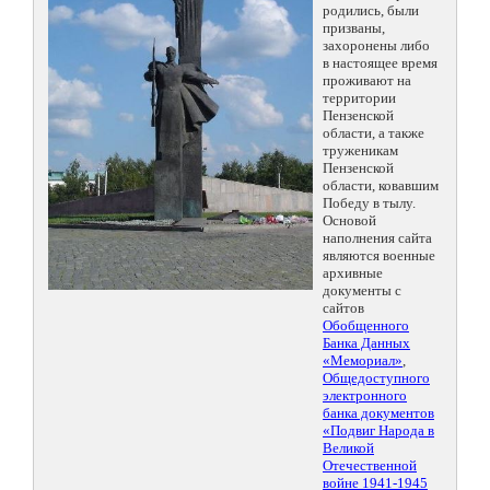
родились, были
призваны,
захоронены либо
в настоящее время
проживают на
территории
Пензенской
области, а также
труженикам
Пензенской
области, ковавшим
Победу в тылу.
Основой
наполнения сайта
являются военные
архивные
документы с
сайтов
Обобщенного
Банка Данных
«Мемориал»
,
Общедоступного
электронного
банка документов
«Подвиг Народа в
Великой
Отечественной
войне 1941-1945