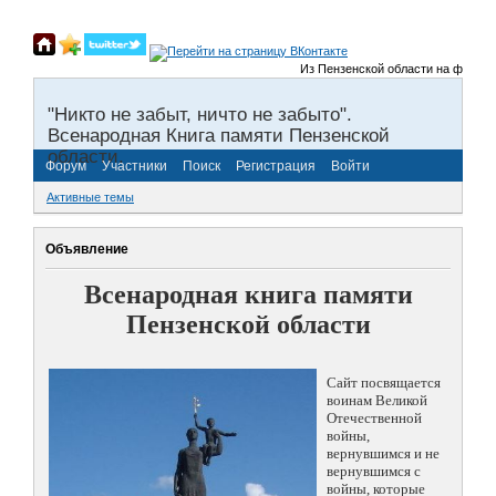
Из Пензенской области на фронты В
"Никто не забыт, ничто не забыто".
Всенародная Книга памяти Пензенской
области.
Форум
Участники
Поиск
Регистрация
Войти
Активные темы
Объявление
Всенародная книга памяти
Пензенской области
Сайт посвящается
воинам Великой
Отечественной
войны,
вернувшимся и не
вернувшимся с
войны, которые