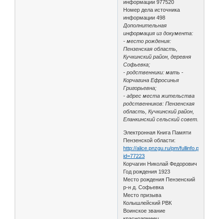
информации 977520
Номер дела источника
информации 498
Дополнительная
информация из документа:
- место рождения:
Пензенская область,
Кучкинский район, деревня
Софьевка;
- родственники: мать -
Корчагина Ефросинья
Григорьевна;
- адрес места жительства
родственников: Пензенская
область, Кучкинский район,
Еланкинский сельский совет.
Электронная Книга Памяти
Пензенской области:
http://alice.pnzgu.ru/pm/fullinfo.php?
id=77223
Корчагин Николай Федорович
Год рождения 1923
Место рождения Пензенский
р-н д. Софьевка
Место призыва
Колышлейский РВК
Воинское звание
красноармеец