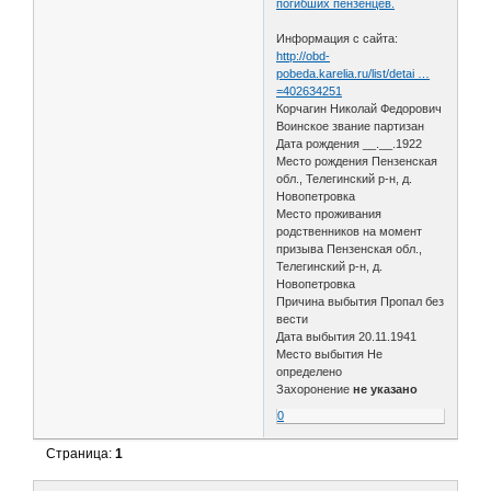
погибших пензенцев.
Информация с сайта:
http://obd-
pobeda.karelia.ru/list/detai …
=402634251
Корчагин Николай Федорович
Воинское звание партизан
Дата рождения __.__.1922
Место рождения Пензенская
обл., Телегинский р-н, д.
Новопетровка
Место проживания
родственников на момент
призыва Пензенская обл.,
Телегинский р-н, д.
Новопетровка
Причина выбытия Пропал без
вести
Дата выбытия 20.11.1941
Место выбытия Не
определено
Захоронение
не указано
0
Страница:
1