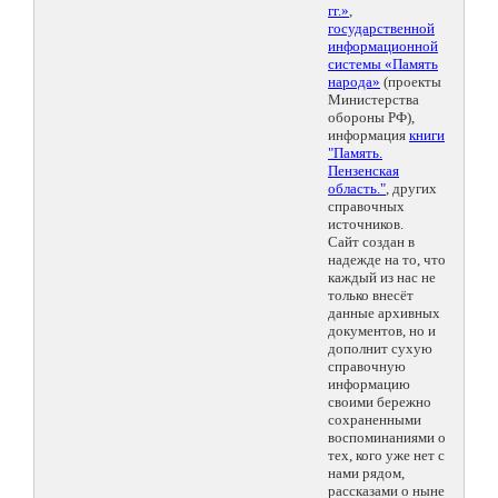
гг.»
,
государственной
информационной
системы «Память
народа»
(проекты
Министерства
обороны РФ),
информация
книги
"Память.
Пензенская
область."
, других
справочных
источников.
Сайт создан в
надежде на то, что
каждый из нас не
только внесёт
данные архивных
документов, но и
дополнит сухую
справочную
информацию
своими бережно
сохраненными
воспоминаниями о
тех, кого уже нет с
нами рядом,
рассказами о ныне