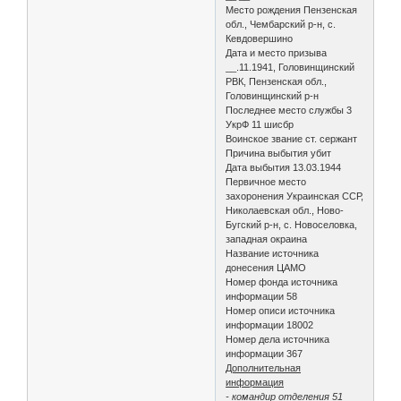
Место рождения Пензенская
обл., Чембарский р-н, с.
Кевдовершино
Дата и место призыва
__.11.1941, Головинщинский
РВК, Пензенская обл.,
Головинщинский р-н
Последнее место службы 3
УкрФ 11 шисбр
Воинское звание ст. сержант
Причина выбытия убит
Дата выбытия 13.03.1944
Первичное место
захоронения Украинская ССР,
Николаевская обл., Ново-
Бугский р-н, с. Новоселовка,
западная окраина
Название источника
донесения ЦАМО
Номер фонда источника
информации 58
Номер описи источника
информации 18002
Номер дела источника
информации 367
Дополнительная
информация
- командир отделения 51