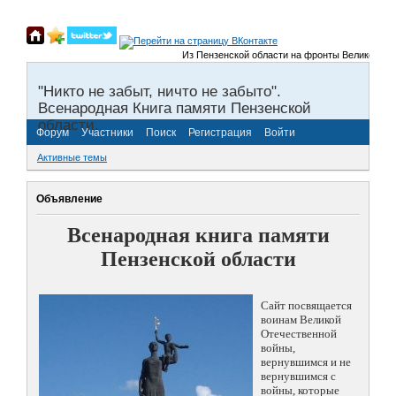
Из Пензенской области на фронты Великой Отече
"Никто не забыт, ничто не забыто".
Всенародная Книга памяти Пензенской
области.
Форум
Участники
Поиск
Регистрация
Войти
Активные темы
Объявление
Всенародная книга памяти
Пензенской области
Сайт посвящается
воинам Великой
Отечественной
войны,
вернувшимся и не
вернувшимся с
войны, которые