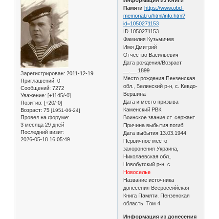
Памяти
https://www.obd-
memorial.ru/html/info.htm?
id=1050271153
ID 1050271153
Фамилия Кузьмичев
Имя Дмитрий
Отчество Васильевич
Дата рождения/Возраст
__.__.1899
Зарегистрирован
: 2011-12-19
Место рождения Пензенская
Приглашений:
0
обл., Белинский р-н, с. Кевдо-
Сообщений:
7272
Вершина
Уважение:
[+1145/-0]
Дата и место призыва
Позитив:
[+20/-0]
Каменский РВК
Возраст:
75
[1951-06-24]
Провел на форуме:
Воинское звание ст. сержант
3 месяца 29 дней
Причина выбытия погиб
Последний визит:
Дата выбытия 13.03.1944
2026-05-18 16:05:49
Первичное место
захоронения Украина,
Николаевская обл.,
Новобугский р-н, с.
Новоселье
Название источника
донесения Всероссийская
Книга Памяти. Пензенская
область. Том 4
Информация из донесения