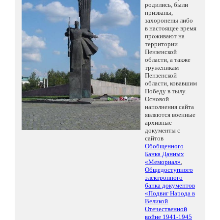
родились, были
призваны,
захоронены либо
в настоящее время
проживают на
территории
Пензенской
области, а также
труженикам
Пензенской
области, ковавшим
Победу в тылу.
Основой
наполнения сайта
являются военные
архивные
документы с
сайтов
Обобщенного
Банка Данных
«Мемориал»
,
Общедоступного
электронного
банка документов
«Подвиг Народа в
Великой
Отечественной
войне 1941-1945