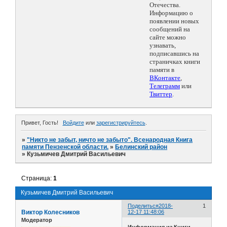
Отечества.
Информацию о
появлении новых
сообщений на
сайте можно
узнавать,
подписавшись на
страничках книги
памяти в
ВКонтакте
,
Телеграмм
или
Твиттер
.
Привет, Гость!
Войдите
или
зарегистрируйтесь
.
»
"Никто не забыт, ничто не забыто". Всенародная Книга
памяти Пензенской области.
»
Белинский район
»
Кузьмичев Дмитрий Васильевич
Страница:
1
Кузьмичев Дмитрий Васильевич
Поделиться
2018-
1
Виктор Колесников
12-17 11:48:06
Модератор
Информация из Книги