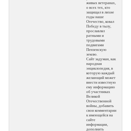
живых ветеранах,
о всех тех, кто
защищал в лихие
годы наше
Отечество, ковал
Победу в тылу,
прославлял
ратными и
трудовыми
подвигами
Пензенскую
землю.
Сайт задуман, как
народная
энциклопедия, в
которую каждый
желающий может
внести известную
ему информацию
об участниках
Великой
Отечественной
войны, добавить
свои комментарии
к имеющейся на
сайте
информации,
дополнить