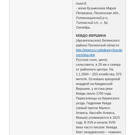
ошисб;
- жена Кузьмичева Мария
Петровна, Пензенская обл.,
Головинщинский р-н,
Титовский с/с, с. Кр.
Октябрь.
КЕВДО-ВЕРШИНА
(Архангельское) Белинского
района Пензенской области
http://inpenza.ru/belinsky/kevdo-
vershina.php
Русское село, центр
сельсовета, в 20 км к северу
от районного центра. На
1.1.2004 – 253 хозяйства, 573
жителя. Основано крещеной
мордвой на Кевдинской
Вершине, у истока реки
Кевды около 1700 года.
Переселенцы из Керенского
уезда. Гидроним Кевда
(левый приток Малого
Атмиса, бассейн Атмиса,
Мокши) упоминается в 1623
году. В XVII и начале XVIII
века часто писали: Кеевда.
Кевт (мордовское) – «камни»,