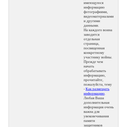
имеющуюся
информацию
фотографиями,
видеоматериалами
и другими
данными.
На каждого воина
заводится
отдельная
страница,
посвященная
конкретному
участнику войны.
Прежде чем
начать
обрабатывать
информацию,
прочитайте,
пожалуйста, тему
-
Как размещать
информацию
.
Любая Ваша
дополнительная
информация очень
важна для
увековечивания
памяти
защитников