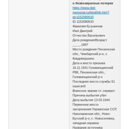
о безвозвратных потерях
https://www.obd-
memorial.ru/html/info.htm?
id=1152580533
ID 1152580533
Фамилия Кузьмичев
Имя Дмитрий
Отчество Васильевич
Дата рождения/Возраст
__.__.1897
Место рождения Пензенская
обл., Чембарский р-н, с.
Кевдовершино
Дата и место призыва
16.11.1941 Головинщинский
РВК, Пензенская обл.,
Головинщинский р-н
Последнее место службы 51
ошисапб
Воинское звание ст. сержант
Причина выбытия убит
Дата выбытия 13.03.1944
Первичное место
захоронения Украинская ССР,
Николаевская обл., Ново-
Бугский р-н, с. Новоселовка,
западная окраина
Название источника