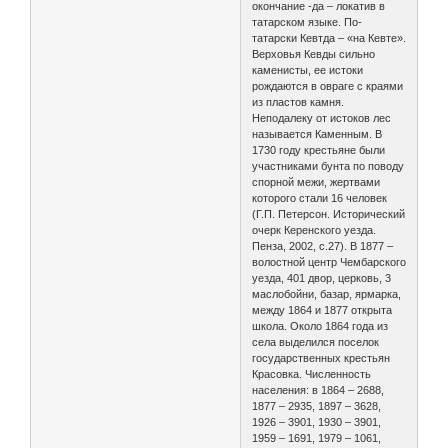
окончание -да – локатив в
татарском языке. По-
татарски Кевтда – «на Кевте».
Верховья Кевды сильно
каменисты, ее истоки
рождаются в овраге с краями
из пластов камня.
Неподалеку от истоков лес
называется Каменным. В
1730 году крестьяне были
участниками бунта по поводу
спорной межи, жертвами
которого стали 16 человек
(Г.П. Петерсон. Исторический
очерк Керенского уезда.
Пенза, 2002, с.27). В 1877 –
волостной центр Чембарского
уезда, 401 двор, церковь, 3
маслобойни, базар, ярмарка,
между 1864 и 1877 открыта
школа. Около 1864 года из
села выделился поселок
государственных крестьян
Красовка. Численность
населения: в 1864 – 2688,
1877 – 2935, 1897 – 3628,
1926 – 3901, 1930 – 3901,
1959 – 1691, 1979 – 1061,