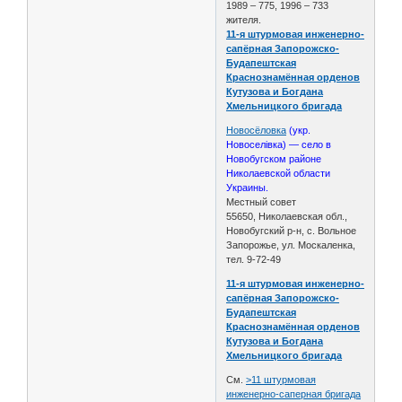
1989 – 775, 1996 – 733
жителя.
11-я штурмовая инженерно-
сапёрная Запорожско-
Будапештская
Краснознамённая орденов
Кутузова и Богдана
Хмельницкого бригада
Новосёловка
(укр.
Новоселівка) — село в
Новобугском районе
Николаевской области
Украины.
Местный совет
55650, Николаевская обл.,
Новобугский р-н, с. Вольное
Запорожье, ул. Москаленка,
тел. 9-72-49
11-я штурмовая инженерно-
сапёрная Запорожско-
Будапештская
Краснознамённая орденов
Кутузова и Богдана
Хмельницкого бригада
См.
>11 штурмовая
инженерно-саперная бригада