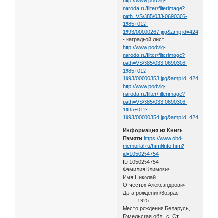
http://www.podvig-
naroda.ru/filter/filterimage?
path=VS/385/033-0690306-
1985+012-
1993/00000267.jpg&amp;id=42457701&
- наградной лист
http://www.podvig-
naroda.ru/filter/filterimage?
path=VS/385/033-0690306-
1985+012-
1993/00000353.jpg&amp;id=42457838&
http://www.podvig-
naroda.ru/filter/filterimage?
path=VS/385/033-0690306-
1985+012-
1993/00000354.jpg&amp;id=42457839&
Информация из Книги
Памяти
https://www.obd-
memorial.ru/html/info.htm?
id=1050254754
ID 1050254754
Фамилия Климович
Имя Николай
Отчество Александрович
Дата рождения/Возраст
__.__.1925
Место рождения Беларусь,
Гомельская обл., с. Ст.