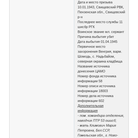
Дата и место призыва
10.01.1943, Свищевский РВК,
Пензенская обл., Свищевский
р-н
Последнее место службы 11
шисбр РГК
Воинское звание мл. сержант
Причина выбытия убит
Дата выбытия 01.04.1945
Первичное место
захоронения Венгрия, варм.
Шомодь, с. Надьбайом,
северная окраина кладбища
Название источника
донесения ЦАМО
Номер фонда источника
информации 58
Номер описи источника
информации 18003
Номер дела источника
информации 602
Дополнительная
информация
- пом. командира отделения,
наводчик ПТР 53 ошисб;
- мать Климович Мария
Петровна, Бел.ССР,
Гомельская обл., г. Ново-