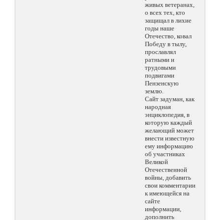
живых ветеранах,
о всех тех, кто
защищал в лихие
годы наше
Отечество, ковал
Победу в тылу,
прославлял
ратными и
трудовыми
подвигами
Пензенскую
землю.
Сайт задуман, как
народная
энциклопедия, в
которую каждый
желающий может
внести известную
ему информацию
об участниках
Великой
Отечественной
войны, добавить
свои комментарии
к имеющейся на
сайте
информации,
дополнить