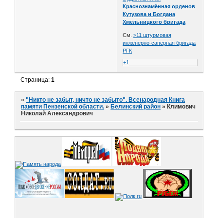
Краснознамённая орденов
Кутузова и Богдана
Хмельницкого бригада
См.
>11 штурмовая
инженерно-саперная бригада
РГК
+1
Страница:
1
»
"Никто не забыт, ничто не забыто". Всенародная Книга
памяти Пензенской области.
»
Белинский район
»
Климович
Николай Александрович