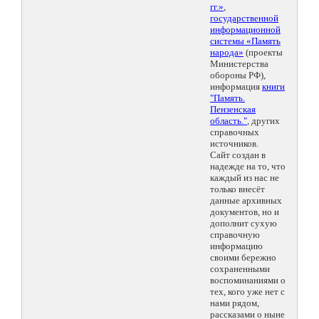
гг.»
,
государственной
информационной
системы «Память
народа»
(проекты
Министерства
обороны РФ),
информация
книги
"Память.
Пензенская
область."
, других
справочных
источников.
Сайт создан в
надежде на то, что
каждый из нас не
только внесёт
данные архивных
документов, но и
дополнит сухую
справочную
информацию
своими бережно
сохраненными
воспоминаниями о
тех, кого уже нет с
нами рядом,
рассказами о ныне