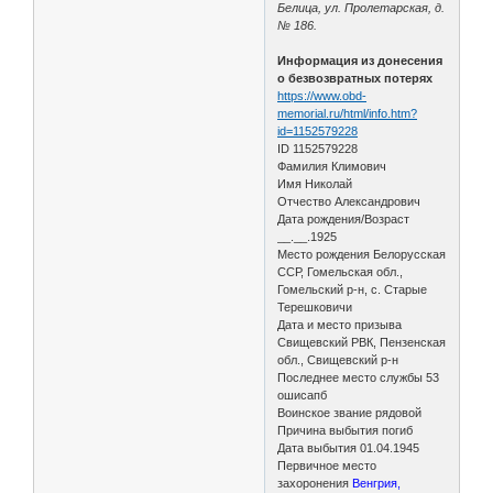
Белица, ул. Пролетарская, д.
№ 186.
Информация из донесения
о безвозвратных потерях
https://www.obd-
memorial.ru/html/info.htm?
id=1152579228
ID 1152579228
Фамилия Климович
Имя Николай
Отчество Александрович
Дата рождения/Возраст
__.__.1925
Место рождения Белорусская
ССР, Гомельская обл.,
Гомельский р-н, с. Старые
Терешковичи
Дата и место призыва
Свищевский РВК, Пензенская
обл., Свищевский р-н
Последнее место службы 53
ошисапб
Воинское звание рядовой
Причина выбытия погиб
Дата выбытия 01.04.1945
Первичное место
захоронения
Венгрия,