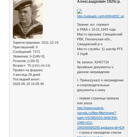
Александрович 1925г.р.
.
Звание: мл. сержант
в РККА с 10.01.1943 года
Место призыва: Свищевский
РВК, Пензенская обл.,
Зарегистрирован
: 2011-12-19
Свищевский р-н
Приглашений:
0
Место службы: 11 шисбр РГК
Сообщений:
7272
3 УкрФ
Уважение:
[+1145/-0]
Позитив:
[+20/-0]
№ записи: 42457716
Возраст:
75
[1951-06-24]
Архивные документы о
Провел на форуме:
данном награждении
3 месяца 29 дней
Последний визит:
I. Приказ(указ) о награждении
2026-05-18 16:05:49
и сопроводительные
документы к нему
- первая страница приказа
или указа
http://www.podvig-
naroda.ru/filter/filterimage?
path=VS/385/033-0690306-
1985+012-
1993/00000265.jpg&amp;id=42457672&
- строка в наградном списке