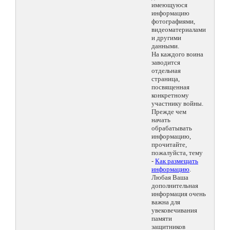
имеющуюся
информацию
фотографиями,
видеоматериалами
и другими
данными.
На каждого воина
заводится
отдельная
страница,
посвященная
конкретному
участнику войны.
Прежде чем
начать
обрабатывать
информацию,
прочитайте,
пожалуйста, тему
-
Как размещать
информацию
.
Любая Ваша
дополнительная
информация очень
важна для
увековечивания
памяти
защитников