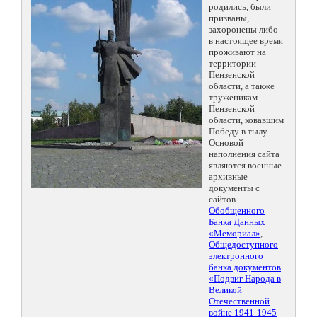
родились, были
призваны,
захоронены либо
в настоящее время
проживают на
территории
Пензенской
области, а также
труженикам
Пензенской
области, ковавшим
Победу в тылу.
Основой
наполнения сайта
являются военные
архивные
документы с
сайтов
Обобщенного
Банка Данных
«Мемориал»
,
Общедоступного
электронного
банка документов
«Подвиг Народа в
Великой
Отечественной
войне 1941-1945