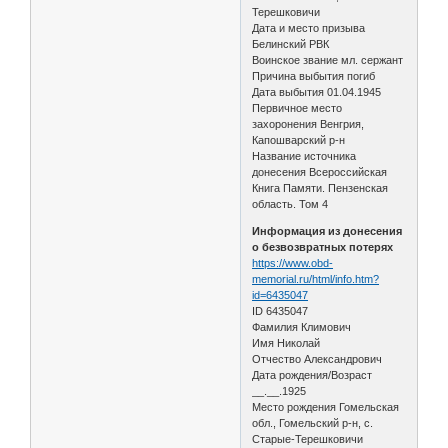
Терешковичи
Дата и место призыва
Белинский РВК
Воинское звание мл. сержант
Причина выбытия погиб
Дата выбытия 01.04.1945
Первичное место
захоронения Венгрия,
Капошварский р-н
Название источника
донесения Всероссийская
Книга Памяти. Пензенская
область. Том 4
Информация из донесения
о безвозвратных потерях
https://www.obd-
memorial.ru/html/info.htm?
id=6435047
ID 6435047
Фамилия Климович
Имя Николай
Отчество Александрович
Дата рождения/Возраст
__.__.1925
Место рождения Гомельская
обл., Гомельский р-н, с.
Старые-Терешковичи