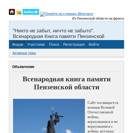
Из Пензенской области на фронты Великой
"Никто не забыт, ничто не забыто".
Всенародная Книга памяти Пензенской
области.
Форум
Участники
Поиск
Регистрация
Войти
Активные темы
Объявление
Всенародная книга памяти
Пензенской области
Сайт посвящается
воинам Великой
Отечественной
войны,
вернувшимся и не
вернувшимся с
войны, которые