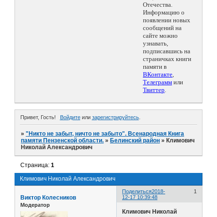
Отечества.
Информацию о
появлении новых
сообщений на
сайте можно
узнавать,
подписавшись на
страничках книги
памяти в
ВКонтакте
,
Телеграмм
или
Твиттер
.
Привет, Гость!
Войдите
или
зарегистрируйтесь
.
»
"Никто не забыт, ничто не забыто". Всенародная Книга
памяти Пензенской области.
»
Белинский район
»
Климович
Николай Александрович
Страница:
1
Климович Николай Александрович
Поделиться
2018-
1
Виктор Колесников
12-17 10:39:48
Модератор
Климович Николай