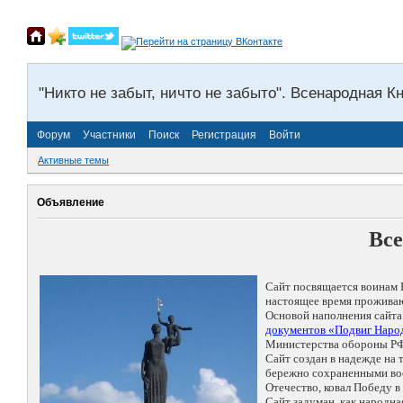
"Никто не забыт, ничто не забыто". Всенародная К
Форум
Участники
Поиск
Регистрация
Войти
Активные темы
Объявление
Все
Сайт посвящается воинам 
настоящее время проживаю
Основой наполнения сайта
документов «Подвиг Народ
Министерства обороны РФ
Сайт создан в надежде на
бережно сохраненными восп
Отечество, ковал Победу 
Сайт задуман, как народн