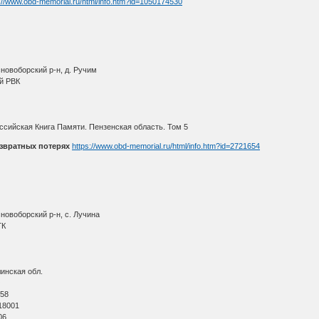
://www.obd-memorial.ru/html/info.htm?id=1050174530
новоборский р-н, д. Ручим
й РВК
ссийская Книга Памяти. Пензенская область. Том 5
звратных потерях
https://www.obd-memorial.ru/html/info.htm?id=2721654
новоборский р-н, с. Лучина
ГК
инская обл.
О
 58
18001
06