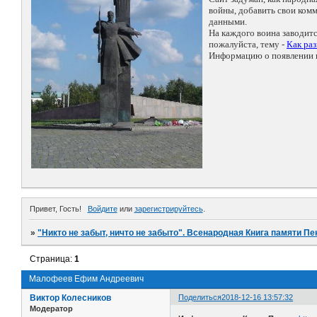
войны, добавить свои ко
данными.
На каждого воина заводит
пожалуйста, тему -
Как ра
Информацию о появлении н
Привет, Гость!
Войдите
или
зарегистрируйтесь
.
»
"Никто не забыт, ничто не забыто". Всенародная Книга памяти Пе
Страница:
1
Малофеев Ефим Андреевич
Виктор Колесников
Поделиться
2018-12-16 13:57:32
Модератор