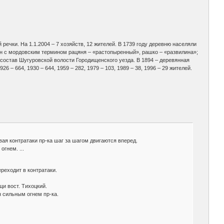
речки. На 1.1.2004 – 7 хозяйств, 12 жителей. В 1739 году деревню населяли
ан с мордовским термином рацяня – «растопыренный», рашко – «развилина»;
состав Шугуровской волости Городищенского уезда. В 1894 – деревянная
6 – 664, 1930 – 644, 1959 – 282, 1979 – 103, 1989 – 38, 1996 – 29 жителей.
ая контратаки пр-ка шаг за шагом двигаются вперед.
гнем. ...
реходит в контратаки.
щи вост. Тихоцкий.
н сильным огнем пр-ка.