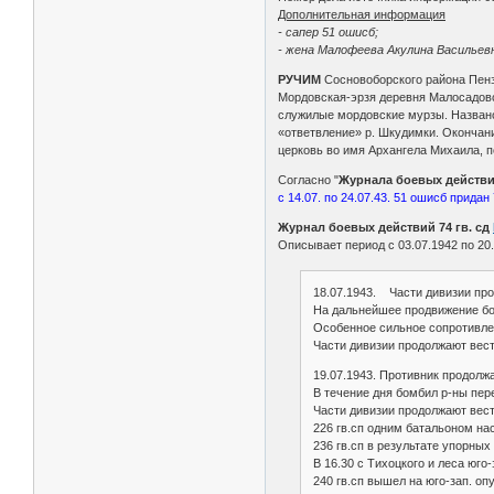
Дополнительная информация
- сапер 51 ошисб;
- жена Малофеева Акулина Васильевна
РУЧИМ
Сосновоборского района Пен
Мордовская-эрзя деревня Малосадовск
служилые мордовские мурзы. Названо
«ответвление» р. Шкудимки. Окончан
церковь во имя Архангела Михаила, пос
Согласно "
Журнала боевых действи
с 14.07. по 24.07.43. 51 ошисб придан 
Журнал боевых действий 74 гв. сд
Описывает период с 03.07.1942 по 20.
18.07.1943. Части дивизии пр
На дальнейшее продвижение бол
Особенное сильное сопротивлени
Части дивизии продолжают вести
19.07.1943. Противник продолж
В течение дня бомбил р-ны пере
Части дивизии продолжают вести
226 гв.сп одним батальоном нас
236 гв.сп в результате упорных
В 16.30 с Тихоцкого и леса юго
240 гв.сп вышел на юго-зап. оп