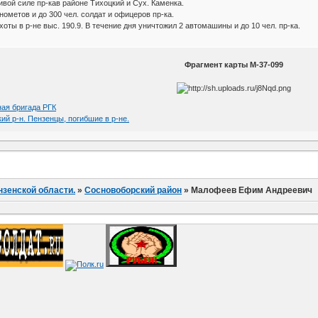
живой силе пр-кав районе Тихоцкий и Сух. Каменка.
ометов и до 300 чел. солдат и офицеров пр-ка.
хоты в р-не выс. 190.9. В течение дня уничтожил 2 автомашины и до 10 чел. пр-ка.
Фрагмент карты М-37-099
ая бригада РГК
ий р-н. Пензенцы, погибшие в р-не.
нзенской области.
»
Сосновоборский район
»
Малофеев Ефим Андреевич