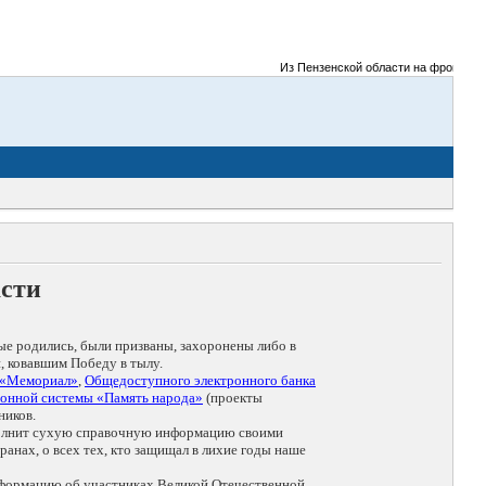
Из Пензенской области на фронты Вели
асти
ые родились, были призваны, захоронены либо в
, ковавшим Победу в тылу.
 «Мемориал»
,
Общедоступного электронного банка
онной системы «Память народа»
(проекты
ников.
дополнит сухую справочную информацию своими
анах, о всех тех, кто защищал в лихие годы наше
нформацию об участниках Великой Отечественной