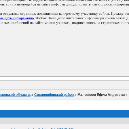
мментарии к имеющейся на сайте информации, дополнить имеющуюся информа
ся отдельная страница, посвященная конкретному участнику войны. Прежде ч
змещать информацию
. Любая Ваша дополнительная информация очень важна дл
овых сообщений на сайте можно узнавать, подписавшись на страничках книг
нзенской области.
»
Сосновоборский район
»
Малофеев Ефим Андреевич