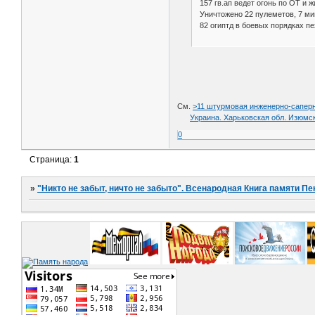
157 гв.ап ведет огонь по ОТ и 
Уничтожено 22 пулеметов, 7 мин
82 огиптд в боевых порядках пе
См.
>11 штурмовая инженерно-саперн
Украина. Харьковская обл. Изюмск
0
Страница:
1
»
"Никто не забыт, ничто не забыто". Всенародная Книга памяти Пе