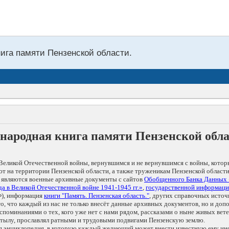
нига памяти Пензенской области.
народная книга памяти Пензенской обл
Великой Отечественной войны, вернувшимся и не вернувшимся с войны, котор
т на территории Пензенской области, а также труженикам Пензенской области
 являются военные архивные документы с сайтов
Обобщенного Банка Данных
а в Великой Отечественной войне 1941-1945 гг.»
,
государственной информаци
), информация
книги "Память. Пензенская область."
, других справочных источ
 то, что каждый из нас не только внесёт данные архивных документов, но и 
оминаниями о тех, кого уже нет с нами рядом, рассказами о ныне живых ветер
в тылу, прославлял ратными и трудовыми подвигами Пензенскую землю.
ая энциклопедия, в которую каждый желающий может внести известную ему и