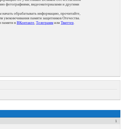
цию фотографиями, видеоматериалами и другими
ем начать обрабатывать информацию, прочитайте,
я увековечивания памяти защитников Отечества.
и памяти в
ВКонтакте
,
Телеграмм
или
Твиттер
.
1