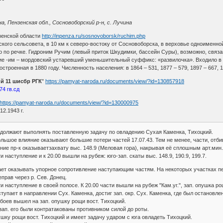
, Пензенская обл., Сосновоборский р-н, с. Лучина
зенской области
http://inpenza.ru/sosnovoborsk/ruchim.php
ого сельсовета, в 10 км к северо-востоку от Сосновоборска, в верховье одноименной 
 по речке. Гидроним Ручим (левый приток Шкудимки, бассейн Суры), возможно, связ
ие -им – мордовский устаревший уменьшительный суффикс: «развилочка». Входило в 
троенная в 1880 году. Численность населения: в 1864 – 531, 1877 – 579, 1897 – 667, 192
й 11 шисбр РГК
"
https://pamyat-naroda.ru/documents/view/?id=130857918
74 гв.сд
https://pamyat-naroda.ru/documents/view/?id=130000975
12.1943 г.
одолжают выполнять поставленную задачу по овладению Сухая Каменка, Тихоцкий.
ьшое влияние оказывают большие потери частей 17.07.43. Тем не менее, части, отбив
е пр-к оказываетзахвату выс. 148.9 (Меловая гора), накрывая её сплошным арт.мин. о
 наступление и к 20.00 вышли на рубеж: юго-зап. скаты выс. 148.9, 190.9, 199.7.
ает оказывать упорное сопротивление наступающим частям. На некоторых участках пе
прав через р. Сев. Донец.
 наступление в своей полосе. К 20.00 части вышли на рубеж "Кам.уг.", зап. опушка ро
тупает в направлении Сух. Каменка, достиг зап. окр. Сух. Каменка, где был остановле
 боев вышел на зап. опушку рощи вост. Тихоцкий.
-зап. его были контратакованы противником силой до роты.
ушку рощи вост. Тихоцкий и имеет задачу ударом с юга овладеть Тихоцкий.