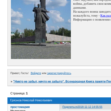
войны, добавить свои ко
данными.
На каждого воина заводит
пожалуйста, тему -
Как ра
Информацию о появлении н
Привет, Гость!
Войдите
или
зарегистрируйтесь
.
»
"Никто не забыт, ничто не забыто". Всенародная Книга памяти Пе
Страница:
1
Грязнов Николай Николаевич
простомария
Поделиться
2018-11-12 14:55:55
Модератор