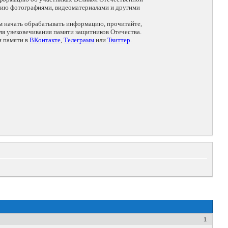
цию фотографиями, видеоматериалами и другими
ем начать обрабатывать информацию, прочитайте,
я увековечивания памяти защитников Отечества.
и памяти в
ВКонтакте
,
Телеграмм
или
Твиттер
.
1