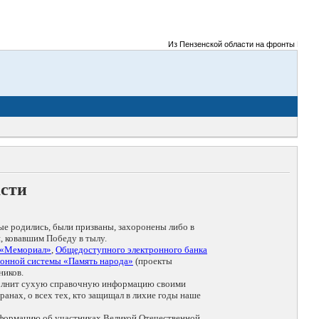
Из Пензенской области на фронты Великой
асти
ые родились, были призваны, захоронены либо в
, ковавшим Победу в тылу.
 «Мемориал»
,
Общедоступного электронного банка
онной системы «Память народа»
(проекты
ников.
дополнит сухую справочную информацию своими
анах, о всех тех, кто защищал в лихие годы наше
нформацию об участниках Великой Отечественной