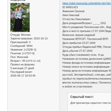
https://obd-memorial.ru/html/info.htm?i
ID 84951423
Фамилия Грязнов
Имя Николай
Отчество Николаевич
Дата рождения/Возраст __.__.1911
Место рождения Пензенская обл., Вади
Дата и место призыва 17.07.1944 Вади
Откуда:
Москва
Воинское звание рядовой
Зарегистрирован
: 2015-10-13
Название ВПП/ЗП Пензенский ВПП
Приглашений:
0
Дата прибытия 23.07.1944
Сообщений:
9944
Откуда прибыл Вадинский РВК, Пензе
Уважение:
[+2328/-1]
Дата убытия 27.07.1944
Позитив:
[+1757/-0]
Куда убыл (название) псих. б-ца
Пол:
Женский
Название источника донесения ЦАМ
Возраст:
49
[1976-11-19]
Номер фонда источника информации
Провел на форуме:
Номер описи источника информации 
5 месяцев 27 дней
Номер дела источника информации 9
Последний визит:
русский, беспартийный, слесарь, раб
2026-06-17 20:53:45
прибыл по переосвидетельствовани
место жительства семьи: Пензенская 
в войне не участвовал
Скрытый текст:
Для просмотра скрытого текста