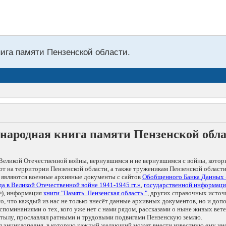
нига памяти Пензенской области.
народная книга памяти Пензенской обл
Великой Отечественной войны, вернувшимся и не вернувшимся с войны, котор
т на территории Пензенской области, а также труженикам Пензенской области
 являются военные архивные документы с сайтов
Обобщенного Банка Данных
а в Великой Отечественной войне 1941-1945 гг.»
,
государственной информаци
), информация
книги "Память. Пензенская область."
, других справочных источ
 то, что каждый из нас не только внесёт данные архивных документов, но и 
оминаниями о тех, кого уже нет с нами рядом, рассказами о ныне живых ветер
в тылу, прославлял ратными и трудовыми подвигами Пензенскую землю.
ая энциклопедия, в которую каждый желающий может внести известную ему и