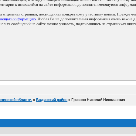
мментарии к имеющейся на сайте информации, дополнить имеющуюся информа
ся отдельная страница, посвященная конкретному участнику войны. Прежде ч
змещать информацию
. Любая Ваша дополнительная информация очень важна дл
овых сообщений на сайте можно узнавать, подписавшись на страничках книг
нзенской области.
»
Вадинский район
»
Грязнов Николай Николаевич