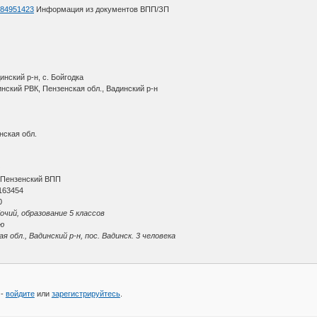
d=84951423
Информация из документов ВПП/ЗП
нский р-н, с. Бойгодка
нский РВК, Пензенская обл., Вадинский р-н
нская обл.
О
 Пензенский ВПП
163454
0
очий, образование 5 классов
ю
обл., Вадинский р-н, пос. Вадинск. 3 человека
 -
войдите
или
зарегистрируйтесь
.