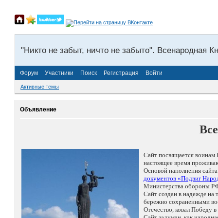
"Никто не забыт, ничто не забыто". Всенародная К
Форум
Участники
Поиск
Регистрация
Войти
Активные темы
Объявление
Все
Сайт посвящается воинам 
настоящее время проживаю
Основой наполнения сайта
документов «Подвиг Народ
Министерства обороны РФ
Сайт создан в надежде на
бережно сохраненными восп
Отечество, ковал Победу 
Сайт задуман, как народн