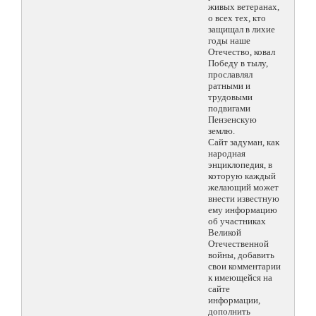
живых ветеранах,
о всех тех, кто
защищал в лихие
годы наше
Отечество, ковал
Победу в тылу,
прославлял
ратными и
трудовыми
подвигами
Пензенскую
землю.
Сайт задуман, как
народная
энциклопедия, в
которую каждый
желающий может
внести известную
ему информацию
об участниках
Великой
Отечественной
войны, добавить
свои комментарии
к имеющейся на
сайте
информации,
дополнить