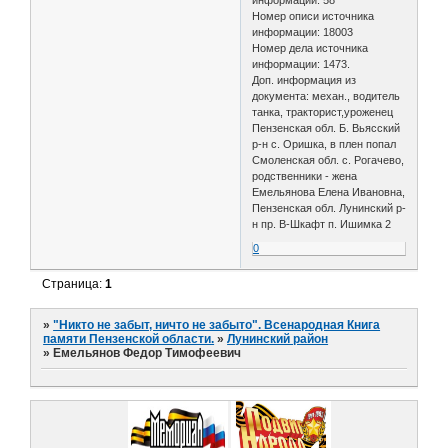
Номер описи источника
информации: 18003
Номер дела источника
информации: 1473.
Доп. информация из
документа: механ., водитель
танка, тракторист,уроженец
Пензенская обл. Б. Вьясский
р-н с. Оришка, в плен попал
Смоленская обл. с. Рогачево,
родственники - жена
Емельянова Елена Ивановна,
Пензенская обл. Лунинский р-
н пр. В-Шкафт п. Ишимка 2
0
Страница:
1
»
"Никто не забыт, ничто не забыто". Всенародная Книга
памяти Пензенской области.
»
Лунинский район
»
Емельянов Федор Тимофеевич