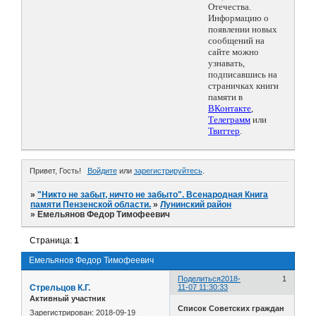
Отечества.
Информацию о
появлении новых
сообщений на
сайте можно
узнавать,
подписавшись на
страничках книги
памяти в
ВКонтакте
,
Телеграмм
или
Твиттер
.
Привет, Гость!
Войдите
или
зарегистрируйтесь
.
»
"Никто не забыт, ничто не забыто". Всенародная Книга
памяти Пензенской области.
»
Лунинский район
»
Емельянов Федор Тимофеевич
Страница:
1
Емельянов Федор Тимофеевич
Поделиться
2018-
1
Стрельцов К.Г.
11-07 11:30:33
Активный участник
Список Советских граждан
Зарегистрирован
: 2018-09-19