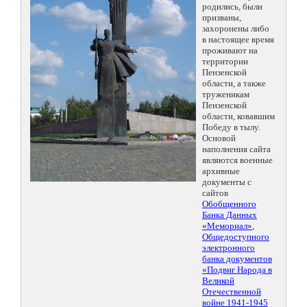
родились, были
призваны,
захоронены либо
в настоящее время
проживают на
территории
Пензенской
области, а также
труженикам
Пензенской
области, ковавшим
Победу в тылу.
Основой
наполнения сайта
являются военные
архивные
документы с
сайтов
Обобщенного
Банка Данных
«Мемориал»
,
Общедоступного
электронного
банка документов
«Подвиг Народа в
Великой
Отечественной
войне 1941-1945