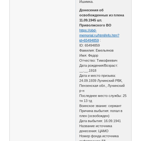
Ишимка.
Донесения об
освобожденных из плена
11.09.1945 шт.
Приволжского ВО
https://obd-
memorial.ru/html/info.htm?
id=65494859
:
ID: 65494859
Фамилия: Емельянов
Имя: Федор
Отчество: Тимофеевич
Дата рождения/Возраст:
__.__.1918
Дата и место призыва:
24.09.1939 Лунинский РВК,
Пензенская обл., Лунинский
р-н
Последнее место службы: 25
тн 13 тд
Воинское звание: сержант
Причина выбытия: попал в
плен (освобожден)
Дата выбытия: 16.09.1941
Название источника
донесения: ЦАМО
Номер фонда источника
информации: 58