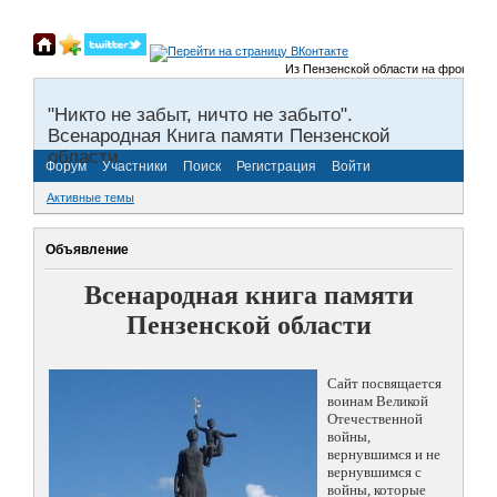
Из Пензенской области на фронты Вел
"Никто не забыт, ничто не забыто".
Всенародная Книга памяти Пензенской
области.
Форум
Участники
Поиск
Регистрация
Войти
Активные темы
Объявление
Всенародная книга памяти
Пензенской области
Сайт посвящается
воинам Великой
Отечественной
войны,
вернувшимся и не
вернувшимся с
войны, которые