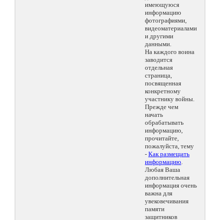
имеющуюся
информацию
фотографиями,
видеоматериалами
и другими
данными.
На каждого воина
заводится
отдельная
страница,
посвященная
конкретному
участнику войны.
Прежде чем
начать
обрабатывать
информацию,
прочитайте,
пожалуйста, тему
-
Как размещать
информацию
.
Любая Ваша
дополнительная
информация очень
важна для
увековечивания
памяти
защитников