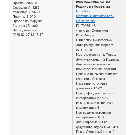
возвращающихся на
Приглашений:
0
Родину из Норвегии
Сообщений:
4267
https://obd-
Уважение:
[+545/-0]
memorial.ru/html/info.htm?
Позитив:
[+0/-0]
id=79265143
:
Провел на форуме:
1 месяц 26 дней
ID: 79265143
Последний визит:
Фамилия: Емельянов
2020-02-27 13:13:17
Имя: Федор
Отчество: Тимофеевич
Дата рождения/Возраст:
07.11.1918
Место рождения: г. Пенза,
Лунинский р-н, п. 2 Ишимка
Дата и место призыва:
Воинское звание: сержант
Причина выбытия: попал в
плен (освобожден)
Название источника
донесения: ГАРФ
Номер фонда источника
информации: р-9526
Номер описи источника
информации: 6
Номер дела источника
информации: 1152.
Доп. информация из
документа: адрес в СССР г.
Пенза Лунинский р-н п. 2