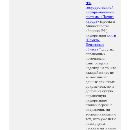
гг.»
,
государственной
информационной
системы «Память
народа»
(проекты
Министерства
обороны РФ),
информация
книги
"Память.
Пензенская
область."
, других
справочных
источников.
Сайт создан в
надежде на то, что
каждый из нас не
только внесёт
данные архивных
документов, но и
дополнит сухую
справочную
информацию
своими бережно
сохраненными
воспоминаниями о
тех, кого уже нет с
нами рядом,
рассказами о ныне