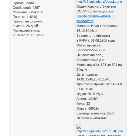
Приглашений:
0
Орден Красного Знамени
Сообщений:
4267
СССР
http://www.podvig-
Уважение:
[+545/-0]
naroda.ru/?#id=248434 …
Позитив:
[+0/-0]
ilManAward
:
Провел на форуме:
1 месяц 26 дней
Мачахин Иван Степанович
Последний визит:
16.10.1914г.р.
2020-02-27 13:13:17
Звание: ст. лейтенант
в РККА с 01.08.1936 года
Место призыва:
Бессоновский РВК,
Пензенская обл.,
Бессоновский р-н
Место службы: 823 ап 301 сд
5 Уд. А
Дата подвига:
14.01.1945,15.01.1945.
Фронтовой приказ №: 14/н От:
31.01.1945
Издан: ВС 5 Уд.А
Архив: ЦАМО
Фонд: 33
Опись: 686196
Единица хранения: 2903
№ записи 24843440
Орден Александра Невского