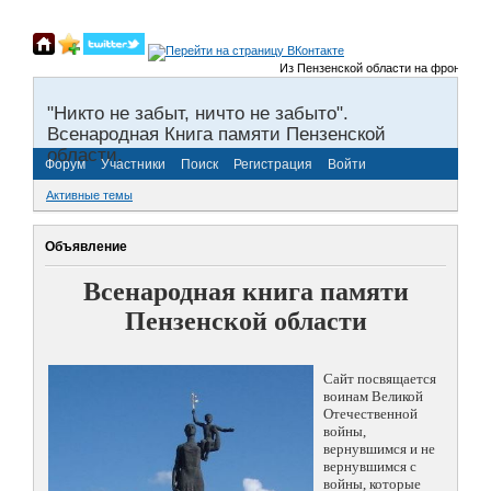
Из Пензенской области на фронты Вели
"Никто не забыт, ничто не забыто".
Всенародная Книга памяти Пензенской
области.
Форум
Участники
Поиск
Регистрация
Войти
Активные темы
Объявление
Всенародная книга памяти
Пензенской области
Сайт посвящается
воинам Великой
Отечественной
войны,
вернувшимся и не
вернувшимся с
войны, которые