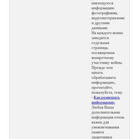
имеющуюся
информацию
фотографиями,
видеоматериалами
и другими
данными.
На каждого воина
заводится
отдельная
страница,
посвященная
конкретному
участнику войны.
Прежде чем
начать
обрабатывать
информацию,
прочитайте,
пожалуйста, тему
-
Как размещать
информацию
.
Любая Ваша
дополнительная
информация очень
важна для
увековечивания
памяти
защитников