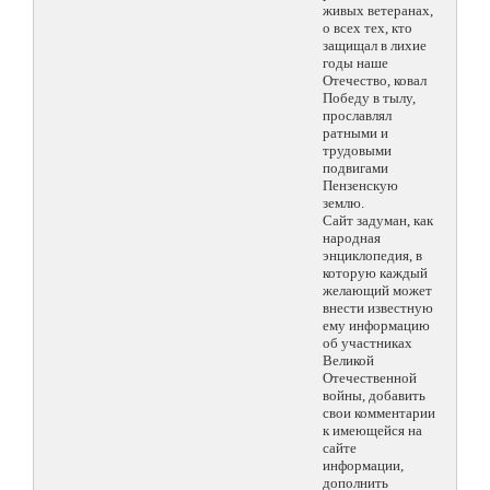
живых ветеранах,
о всех тех, кто
защищал в лихие
годы наше
Отечество, ковал
Победу в тылу,
прославлял
ратными и
трудовыми
подвигами
Пензенскую
землю.
Сайт задуман, как
народная
энциклопедия, в
которую каждый
желающий может
внести известную
ему информацию
об участниках
Великой
Отечественной
войны, добавить
свои комментарии
к имеющейся на
сайте
информации,
дополнить