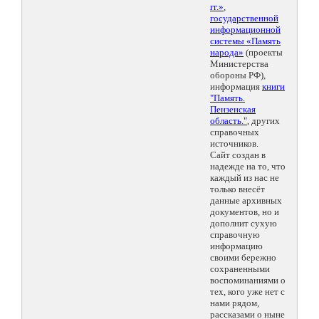
гг.»
,
государственной
информационной
системы «Память
народа»
(проекты
Министерства
обороны РФ),
информация
книги
"Память.
Пензенская
область."
, других
справочных
источников.
Сайт создан в
надежде на то, что
каждый из нас не
только внесёт
данные архивных
документов, но и
дополнит сухую
справочную
информацию
своими бережно
сохраненными
воспоминаниями о
тех, кого уже нет с
нами рядом,
рассказами о ныне