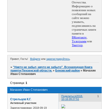
Отечества.
Информацию о
появлении новых
сообщений на
сайте можно
узнавать,
подписавшись на
страничках книги
памяти в
ВКонтакте
,
Телеграмм
или
Твиттер
.
Привет, Гость!
Войдите
или
зарегистрируйтесь
.
»
"Никто не забыт, ничто не забыто". Всенародная Книга
памяти Пензенской области.
»
Бековский район
»
Мачахин
Иван Степанович
Страница:
1
Мачахин Иван Степанович
Поделиться
2018-
1
Стрельцов К.Г.
10-16 09:27:51
Активный участник
Зарегистрирован
: 2018-09-19