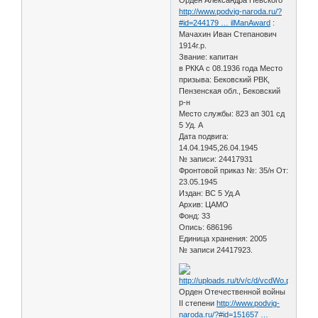
http://www.podvig-naroda.ru/?
#id=244179 … ilManAward
:
Мачахин Иван Степанович
1914г.р.
Звание: капитан
в РККА с 08.1936 года Место
призыва: Бековский РВК,
Пензенская обл., Бековский
р-н
Место службы: 823 ап 301 сд
5 Уд. А
Дата подвига:
14.04.1945,26.04.1945
№ записи: 24417931
Фронтовой приказ №: 35/н От:
23.05.1945
Издан: ВС 5 Уд.А
Архив: ЦАМО
Фонд: 33
Опись: 686196
Единица хранения: 2005
№ записи 24417923.
Орден Отечественной войны
II степени
http://www.podvig-
naroda.ru/?#id=151657 …