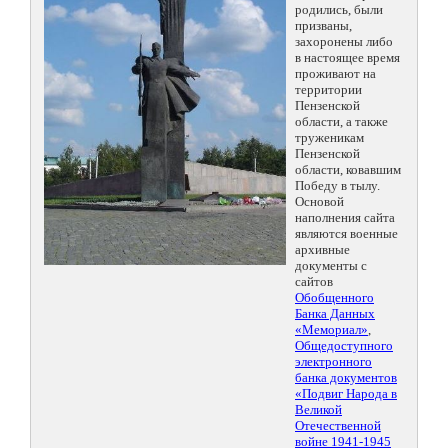
родились, были
призваны,
захоронены либо
в настоящее время
проживают на
территории
Пензенской
области, а также
труженикам
Пензенской
области, ковавшим
Победу в тылу.
Основой
наполнения сайта
являются военные
архивные
документы с
сайтов
Обобщенного
Банка Данных
«Мемориал»
,
Общедоступного
электронного
банка документов
«Подвиг Народа в
Великой
Отечественной
войне 1941-1945