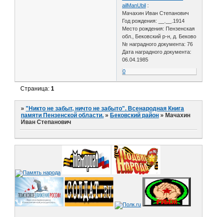
ailManUbil
:
Мачахин Иван Степанович
Год рождения: __.__.1914
Место рождения: Пензенская
обл., Бековский р-н, д. Беково
№ наградного документа: 76
Дата наградного документа:
06.04.1985
0
Страница:
1
»
"Никто не забыт, ничто не забыто". Всенародная Книга
памяти Пензенской области.
»
Бековский район
»
Мачахин
Иван Степанович