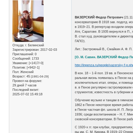
ВАЗЕРСКИЙ Федор Петрович
(21.11
консерваторию В 1918 зав. подотд. и
в 1919–21. В репертуар входили опер
Ате, Саратове. В 1935 вернулся в П.,
В. стал худ. руководителем и директ
ГАПО).
Откуда:
г. Белинский
Лит.: Застрожный В., Смайкин А. Ф. П.
Зарегистрирован
: 2017-02-03
Приглашений:
0
[О. М. Савин. ВАЗЕРСКИЙ Федор Пе
Сообщений:
1733
Уважение:
[+1417/-0]
http://inpenza.ru/people/vazersky-f-p.ph
Позитив:
[+942/-1]
Пол:
Женский
В кон. 18 – 1-й пол. 19 вв. в Пен­зен­ском
Возраст:
45
[1981-04-29]
раль­ная жизнь поя­ви­лась в Пен­зе на ру
Провел на форуме:
ис­клю­чи­тель­но итал. опе­ры, и по­ме­щи
29 дней 7 часов
в. в Пен­зе ре­гу­ляр­но га­ст­ро­ли­ро­ва
Последний визит:
ст­ру­мен­тов; из­вест­ность в гу­бер­нии 
2025-07-02 15:49:18
Обу­че­ние му­зы­ке и тан­цам в гим­на­зи­
1862 в Пен­зе не­ко­то­рое вре­мя ра­бо­та
в Пен­зе ча­ст­ная фп. шко­ла И. П. Ле­гра
1936; сре­ди вос­пи­тан­ни­ков – Н. Г. М
сков­ской кон­сер­ва­то­рии. В Пен­зе ра­б
С 1920-х гг. при клу­бах, пред­при­яти­ях, 
ры им. С. М. Ки­ро­ва. В 1919–22 Опер­н