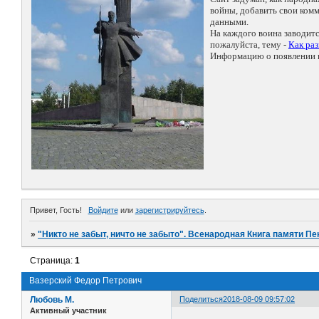
войны, добавить свои ко
данными.
На каждого воина заводит
пожалуйста, тему -
Как ра
Информацию о появлении н
Привет, Гость!
Войдите
или
зарегистрируйтесь
.
»
"Никто не забыт, ничто не забыто". Всенародная Книга памяти Пе
Страница:
1
Вазерский Федор Петрович
Любовь М.
Поделиться
2018-08-09 09:57:02
Активный участник