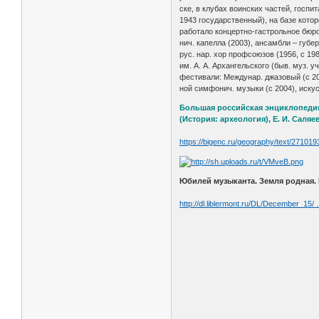
ске, в клу­бах во­ин­ских час­тей, гос­пи
1943 го­су­дар­ст­вен­ный), на ба­зе ко­то
ра­бо­та­ло кон­церт­но-га­ст­роль­ное бю­
нич. ка­пел­ла (2003), ан­самб­ли – гу­бе
рус. нар. хор проф­сою­зов (1956, с 1983 
им. А. А. Ар­хан­гель­ско­го (быв. муз. у
фес­ти­ва­ли: Ме­ж­ду­нар. джа­зо­вый (с 2
ной сим­фо­нич. му­зы­ки (с 2004), ис­ку
Большая российская энциклопедия.
(История: археология), Е. И. Саля
https://bigenc.ru/geography/text/271019
Юбилей музыканта. Земля родная. 
http://dl.liblermont.ru/DL/December_15/