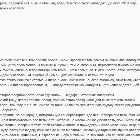
роге, ведущей из Пензы в Мокшан, вряд ли можно было наблюдать до лета 1910 года. 
ужские голоса:
ция была вместе с тем вполне объяснимой. Просто в этом самом экипаже два молоды
ный центр свою любовь к музыке А. Рубинштейна, поэзии М. Лермонтова и желание по
ты сумели очень быстро объединить тамошних меломанов. В день постановки, которую, 
й дом был полон. «Печальный Демон, дух изгнанья» был принят на ура.
тив этому событию статью «Опера в Мокшане и мокшанская публика», отметили, что 
оганно писал корреспондент, — они доставляют мокшанцам много непосредственной р
иаторов оперной постановки «Демона» — Федоре Петровиче Вазерском.
ский тому, чтобы поэзия, песня, музыка стали праздником для многих тысяч людей.
ября 1887 года в Пензе. Имело ли влияние на его музыкальную судьбу место рождени
нсарского.
 принять за обширную, натуральную консерваторию, где все непрерывно пели, тольк
 Там положительно все пели, а те, которые не могли или не умели петь, принимали в 
мье мещан Вазерских тоже пели охотно и много. В приходской школе маленький Федя 
, куда поступил Федор, музыки ему было маловато. Желанную гармонию звуков давало
ачитывался Пушкиным, Некрасовым, Лермонтовым, не забывая, что пензенская земля 