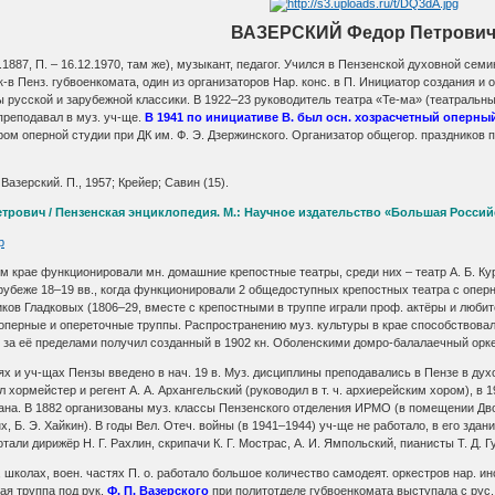
ВАЗЕРСКИЙ Федор Петрови
.1887, П. – 16.12.1970, там же), музыкант, педагог. Учился в Пензенской духовной с
ск-в Пенз. губвоенкомата, один из организаторов Нар. конс. в П. Инициатор создания
ы русской и зарубежной классики. В 1922–23 руководитель театра «Те-ма» (театральн
 преподавал в муз. уч-ще.
В 1941 по инициативе В. был осн. хозрасчетный оперны
ором оперной студии при ДК им. Ф. Э. Дзержинского. Организатор общегор. празднико
 Вазерский. П., 1957; Крейер; Савин (15).
трович / Пензенская энциклопедия. М.: Научное издательство «Большая Российс
p
 крае функ­цио­ни­ро­ва­ли мн. до­маш­ние кре­по­ст­ные те­ат­ры, сре­ди них – те­атр А. Б. Ку­р
­бе­же 18–19 вв., ко­гда функ­цио­ни­ро­ва­ли 2 об­ще­дос­туп­ных кре­по­ст­ных те­ат­ра с опер­
­ков Глад­ко­вых (1806–29, вме­сте с кре­по­ст­ны­ми в труп­пе иг­ра­ли проф. ак­тё­ры и лю­би­т
­ли опер­ные и опе­ре­точ­ные труп­пы. Рас­про­стра­не­нию муз. куль­ту­ры в крае спо­соб­ст­во­ва
и за её пре­де­ла­ми по­лу­чил соз­дан­ный в 1902 кн. Обо­лен­ски­ми дом­ро-ба­ла­ла­еч­ный ор­кес
ях и уч-щах Пен­зы вве­де­но в нач. 19 в. Муз. дис­ци­п­ли­ны пре­по­да­ва­лись в Пен­зе в ду­хо
л хор­мей­стер и ре­гент А. А. Ар­хан­гель­ский (ру­ко­во­дил в т. ч. ар­хие­рей­ским хо­ром), в
­на. В 1882 ор­га­ни­зо­ва­ны муз. клас­сы Пен­зен­ско­го от­де­ле­ния ИРМО (в по­ме­ще­нии Дво­
инх, Б. Э. Хай­кин). В го­ды Вел. Отеч. вой­ны (в 1941–1944) уч-ще не ра­бо­та­ло, в его зда­н
о­та­ли ди­ри­жёр Н. Г. Рах­лин, скри­па­чи К. Г. Мос­трас, А. И. Ям­поль­ский, пиа­ни­сты Т. Д. Г
шко­лах, во­ен. час­тях П. о. ра­бо­та­ло боль­шое ко­ли­че­ст­во са­мо­де­ят. ор­ке­ст­ров нар. и
ая труп­па под рук.
Ф. П. Ва­зер­ско­го
при по­лит­от­де­ле губ­во­ен­ко­ма­та вы­сту­па­ла с ру