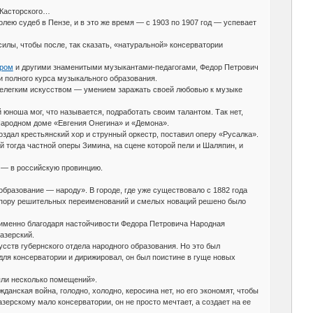
 Касторского…
лею судеб в Пензе, и в это же время — с 1903 по 1907 год — успевает
силы, чтобы после, так сказать, «натуральной» консерватории
ером
и другими знаменитыми музыкантами-педагогами, Федор Петрович
и полного курса музыкального образования.
м нелегким искусством — умением заражать своей любовью к музыке
юноша мог, что называется, подработать своим талантом. Так нет,
Народном доме «Евгения Онегина» и «Демона».
дал крестьянский хор и струнный оркестр, поставил оперу «Русалка».
 тогда частной оперы Зимина, на сцене которой пели и Шаляпин, и
, — в российскую провинцию.
образование — народу». В городе, где уже существовало с 1882 года
 В пору решительных переименований и смелых новаций решено было
о именно благодаря настойчивости Федора Петровича Народная
азерский.
сств губернского отдела народного образования. Но это был
ля консерватории и дирижировал, он был поистине в гуще новых
яли несколько помещений».
данская война, голодно, холодно, керосина нет, но его экономят, чтобы
зерскому мало консерватории, он не просто мечтает, а создает на ее