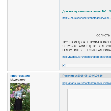
Детская музыкальная школа №1 . П
http://1musicschool.ru/photogallery/kol
СОЛИСТЫ 
ТРУППА ФЁДОРА ПЕТРОВИЧА ВАЗЕ
ЭНТУЗИАСТАМИ. В ДЕТСТВЕ Я В У
БЕЛОМ ПЛАТЬЕ - ПРИМА-БАЛЕРИНА 
http://rasfokus.ru/photos/applicants/ph
+2
простомария
Поделиться
2018-08-10 04:26:16
Модератор
http://magsura.ru/content/files/v6_inishki