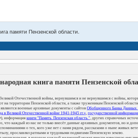
нига памяти Пензенской области.
народная книга памяти Пензенской обл
Великой Отечественной войны, вернувшимся и не вернувшимся с войны, котор
т на территории Пензенской области, а также труженикам Пензенской области
 являются военные архивные документы с сайтов
Обобщенного Банка Данных
а в Великой Отечественной войне 1941-1945 гг.»
,
государственной информаци
), информация
книги "Память. Пензенская область."
, других справочных источ
 то, что каждый из нас не только внесёт данные архивных документов, но и 
оминаниями о тех, кого уже нет с нами рядом, рассказами о ныне живых ветер
в тылу, прославлял ратными и трудовыми подвигами Пензенскую землю.
ая энциклопедия, в которую каждый желающий может внести известную ему и