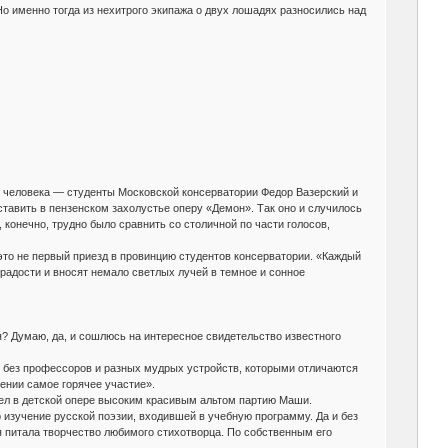
Но именно тогда из нехитрого экипажа о двух лошадях разносились над
х человека — студенты Московской консерватории Федор Вазерский и
ставить в пензенском захолустье оперу «Демон». Так оно и случилось
конечно, трудно было сравнить со столичной по части голосов,
это не первый приезд в провинцию студентов консерватории. «Каждый
адости и вносят немало светлых лучей в темное и сонное
я? Думаю, да, и сошлюсь на интересное свидетельство известного
о без профессоров и разных мудрых устройств, которыми отличаются
пении самое горячее участие».
пел в детской опере высоким красивым альтом партию Маши.
 изучение русской поэзии, входившей в учебную программу. Да и без
питала творчество любимого стихотворца. По собственным его