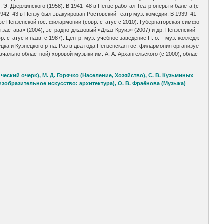
. Э. Дзер­жин­ско­го (1958). В 1941–48 в Пен­зе ра­бо­тал Те­атр опе­ры и ба­ле­та (с
. В 1942–43 в Пен­зу был эва­куи­ро­ван Рос­тов­ский те­атр муз. ко­ме­дии. В 1939–41
та­ве Пен­зен­ской гос. фи­лар­мо­нии (совр. ста­тус с 2010): Гу­бер­на­тор­ская сим­фо­
ья за­ста­ва» (2004), эс­т­рад­но-джа­зо­вый «Джаз-Кру­из» (2007) и др. Пен­зен­ский
вр. ста­тус и назв. с 1987). Центр. муз.-учеб­ное за­ве­де­ние П. о. – муз. кол­ледж
а и Куз­нец­ко­го р-на. Раз в два го­да Пен­зен­ская гос. фи­лар­мо­ния ор­га­ни­зу­ет
чаль­но об­ла­ст­ной) хо­ро­вой му­зы­ки им. А. А. Ар­хан­гель­ско­го (с 2000), об­ла­ст­
кий очерк), М. Д. Горячко (Население, Хозяйство), С. В. Кузьминых
 изобразительное искусство: архитектура), О. В. Фраёнова (Музыка)