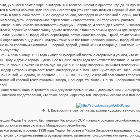
ами, учащиеся поют в хоре, в котором 160 голосов, играют в оркестре, где до 70 муз
ся в битком набитом зале гарнизонного театра (так стал называться Народный дом, н
итать в губернской газете: «Все создано заново, благодаря неиссякаемой энергии, нас
сумел возбудить непреодолимое стремление к самостоятельной творческой работе».
ой опере, было немало знаменитостей будущих (например, Александр Яхонтов) и знамен
телей, вернее исполнительниц, одного человека, ставшего самым дорогим для Федор
нская, училась в Народной консерватории, потом солистка оперы. Яркой, темпераме
й образ ангела в «Демоне», который тоже был поставлен революционной Народной оп
же была красивым символом — верной, доброй, умной жены и товарища. Они поженилис
 искусству.
ть. А пока в конце 1921 года читатели губернской газеты с огорчением узнают, что и
к, Тулу и другие города. Сделанное в Пензе за три года впечатляет: поставлено 14 оп
ть не любил. Похоже на каламбур, но уже в 1922 году Вазерский занимает пензенски
 Федор Петрович открывает театр-мастерскую «Те-ма». Здесь учат музыке, здесь сн
дной Пензой, и надолго, не обошлось. С 1923 по 1938 год Вазерский возглавляет твор
волжский краевой театр входили Самара, Оренбург, Ульяновск, Пенза. Обслуживая эти
елей.
 нашел такой наивно-трогательный документ времени: «Мы, допризывники 2-й очереди 
и никакого представления, что такое опера. Директор тов. Вазерский оказал нам пол
Ф. П. Вазерский (в центре) на заседании художественного сов
ководил Федор Петрович, был передан Казахской ССР и явился основой республиканско
кий организует первую оперу Мордовской республики.
рукой подать, и осенью 1938 года Федор Петрович и Мария Захаровна возвращаются 
 становится художественным руководителем, организует симфонический оркестр и со