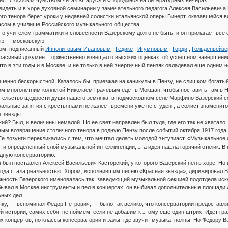
ст с особым чувством читал «Парус» и «Бородино» на литературных вечерах.
идеть и в хоре духовной семинарии у замечательного педагога Алексея Васильевича
го тенора берет уроки у недавней солистки итальянской оперы Бинерт, оказавшейся во
асом в училище Российского музыкального общества.
то учителем грамматики и словесности Вазерскому долго не быть, и он прилагает все 
ую — московскую.
лом, подписанный
Ипполитовым-Ивановым
,
Гедике
,
Игумновым
,
Горди
,
Гольденвейз
красивый документ торжественно извещал о высоких оценках, об успешном завершени
 что в эти годы и в Москве, и не только в ней энергичный пензяк овладевал еще одни
енно бескорыстной. Казалось бы, приезжая на каникулы в Пензу, не слишком богатый 
им многолетним коллегой Николаем Грачевым едет в Мокшан, чтобы поставить там в 
ельство щедрости души нашего земляка: в подмосковном селе Марфино Вазерский соз
льные занятия с крестьянами не жалеет времени уже не студент, а солист знаменитой
 звезды.
ий? Был, и величины немалой. Но ее свет направлен был туда, где его так не хватало
ым возвращение столичного тенора в родную Пензу после событий октября 1917 года.
е лозунги перекликались с тем, что мечтал делать молодой энтузиаст. «Музыкальное 
, и определенный слой музыкальной интеллигенции, эта идея нашла горячий отклик.
одную консерваторию.
я был поставлен Алексей Васильевич Касторский, у которого Вазерский пел в хоре. Н
года стала реальностью. Хором, исполнившим песню «Красная звезда», дирижировал В
жность Вазерского именовалась так: заведующий музыкальной секцией подотдела иску
ывал в Москве инструменты и пел в концертах, он выбивал дополнительные площади д
ных дел.
ку, — вспоминал Федор Петрович, — было так велико, что консерватории предоставл
 истории, самих себя, не поймем, если не добавим к этому еще один штрих. Идет граж
 концертов, но классы консерватории и залы, где звучит музыка, полны. Но Федору Ва