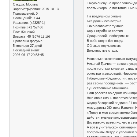
Такую сцену на проселочной до
Откуда:
Москва
полями хорошо поставленные м
Зарегистрирован
: 2015-10-13
Приглашений:
0
На воздушном океане
Сообщений:
9944
Без руля и без ветрил
Уважение:
[+2328/-1]
Тихо плавают в тумане
Позитив:
[+1757/-0]
Хоры стройные светил.
Пол:
Женский
Средь полей необозримых
Возраст:
49
[1976-11-19]
В небе ходят без следа
Провел на форуме:
5 месяцев 27 дней
Облаков неуловимых
Последний визит:
Волокнистые стада.
2026-06-17 20:53:45
Несколько экзотическая ситуа
Николай Грачев — везли в уезд
после того, как юные энтузиас
оркестра и декораций, Народны
Губернские «Ведомости», посвя
раз своим посещением, — растр
существование Мокшана».
Наш рассказ об одном из иниц
Всю свою жизнь посвятил Вазер
Федор Вазерский родился 21 но
мемуариста XIX века Василия И
«Пензу в мое время можно было
действительные консерватории.
Достоверно известно, что в се
А вот в учительской семинарии
программы Федор с упоением з