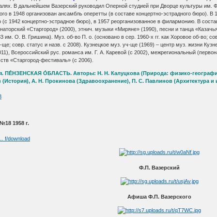
­та­лях. В даль­ней­шем Ва­зер­ский ру­ко­во­дил Опер­ной сту­ди­ей при Двор­це куль­ту­ры им. Ф
­ро­го в 1948 ор­га­ни­зо­ван ан­самбль опе­рет­ты (в со­ста­ве кон­церт­но-эс­т­рад­но­го бю­ро)
ро (с 1942 кон­церт­но-эс­т­рад­ное бю­ро), в 1957 ре­ор­га­ни­зо­ван­ное в фи­лар­мо­нию. В со­с
р­на­тор­ский «Стар­го­род» (2000), эт­нич. му­зы­ки «Ми­ря­не» (1990), пес­ни и тан­ца «Ка­зач
им. О. В. Гри­ши­на). Муз. об-во П. о. (ос­но­ва­но в сер. 1960-х гг. как Хо­ро­вое об-во; со
ч-ще; совр. ста­тус и назв. с 2008). Куз­нец­кое муз. уч-ще (1969) – центр муз. жиз­ни Куз­нец­к
011), Все­рос­сий­ский рус. ро­ман­са им. Г. А. Ка­ре­вой (с 2002), меж­ре­гио­наль­ный (пер­вона­
сств «Стар­го­род-фес­ти­валь» (с 2006).
 ПЕ́НЗЕНСКАЯ О́БЛАСТЬ. Авторы: Н. Н. Калуцкова (Природа: физико-географичес
ев (История), А. Н. Прокинова (Здравоохранение), П. С. Павлинов (Архитектура и
3
№18 1958 г.
 … f/download
Ф.П. Вазерский
Афиша Ф.П. Вазерского