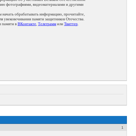
цию фотографиями, видеоматериалами и другими
ем начать обрабатывать информацию, прочитайте,
я увековечивания памяти защитников Отечества.
и памяти в
ВКонтакте
,
Телеграмм
или
Твиттер
.
1