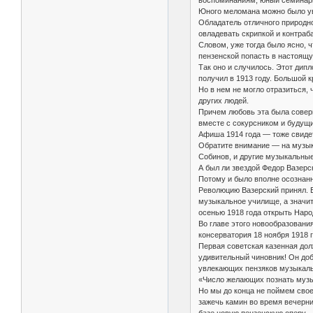
воспоминаниям, юный семинари
Юного меломана можно было ув
Обладатель отличного природно
овладевать скрипкой и контраб
Словом, уже тогда было ясно, ч
пензенской попасть в настоящ
Так оно и случилось. Этот дип
получил в 1913 году. Большой 
Но в нем не могло отразиться,
других людей.
Причем любовь эта была соверш
вместе с сокурсником и будущ
Афиша 1914 года — тоже свидет
Обратите внимание — на музыка
Собинов, и другие музыкальные
А был ли звездой Федор Вазерск
Потому и было вполне осознанн
Революцию Вазерский принял. Е
музыкальное училище, а значит
осенью 1918 года открыть Нар
Во главе этого новообразовани
консерватория 18 ноября 1918 
Первая советская казенная дол
удивительный чиновник! Он доб
увлекающих пензяков музыкаль
«Число желающих познать музы
Но мы до конца не поймем своей
зажечь камин во время вечерних