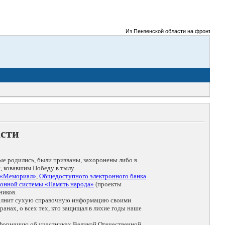
Из Пензенской области на фронты Великой
асти
ые родились, были призваны, захоронены либо в
, ковавшим Победу в тылу.
 «Мемориал»
,
Общедоступного электронного банка
онной системы «Память народа»
(проекты
ников.
дополнит сухую справочную информацию своими
анах, о всех тех, кто защищал в лихие годы наше
нформацию об участниках Великой Отечественной