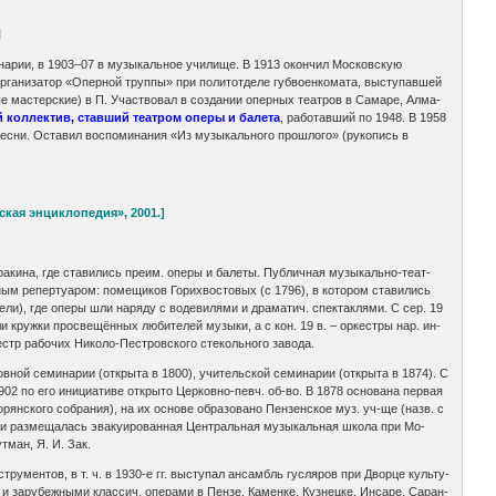
ч
еминарии, в 1903–07 в музыкальное училище. В 1913 окончил Московскую
 и организатор «Оперной труппы» при политотделе губвоенкомата, выступавшей
ые мастерские) в П. Участвовал в создании оперных театров в Самаре, Алма-
й коллектив, ставший театром оперы и балета
, работавший по 1948. В 1958
в песни. Оставил воспоминания «Из музыкального прошлого» (рукопись в
кая энциклопедия», 2001.]
а­ки­на, где ста­ви­лись пре­им. опе­ры и ба­ле­ты. Пуб­лич­ная му­зы­каль­но-те­ат­
ным ре­пер­туа­ром: по­ме­щи­ков Го­ри­хво­сто­вых (с 1796), в ко­то­ром ста­ви­лись
е­ли), где опе­ры шли на­ря­ду с во­де­ви­ля­ми и дра­ма­тич. спек­так­ля­ми. С сер. 19
­ли круж­ки про­све­щён­ных лю­би­те­лей му­зы­ки, а с кон. 19 в. – ор­ке­ст­ры нар. ин­
тр ра­бо­чих Ни­ко­ло-Пе­ст­ров­ско­го сте­коль­но­го за­во­да.
в­ной се­ми­на­рии (от­кры­та в 1800), учи­тель­ской се­ми­на­рии (от­кры­та в 1874). С
 1902 по его ини­циа­ти­ве от­кры­то Цер­ков­но-певч. об-во. В 1878 ос­но­ва­на пер­вая
рян­ско­го со­б­ра­ния), на их ос­но­ве об­ра­зо­ва­но Пен­зен­ское муз. уч-ще (назв. с
ии раз­ме­ща­лась эва­куи­ро­ван­ная Цен­траль­ная му­зы­каль­ная шко­ла при Мо­
ут­ман, Я. И. Зак.
н­ст­ру­мен­тов, в т. ч. в 1930-е гг. вы­сту­пал ан­самбль гус­ля­ров при Двор­це куль­ту­
с. и за­ру­беж­ны­ми клас­сич. опе­ра­ми в Пен­зе, Ка­мен­ке, Куз­нец­ке, Ин­са­ре, Са­ран­