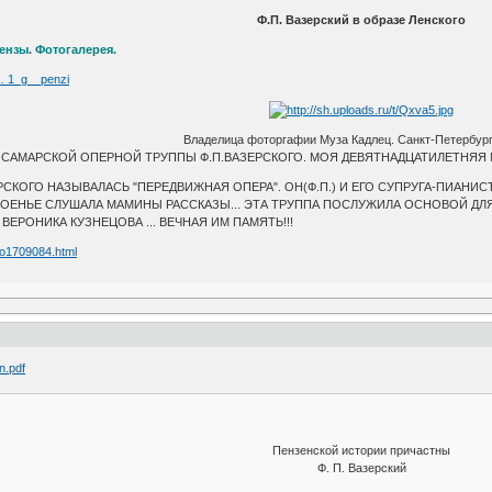
Ф.П. Вазерский в образе Ленского
ензы. Фотогалерея.
 … 1_g__penzi
Владелица фоторгафии Муза Кадлец. Санкт-Петербург
САМАРСКОЙ ОПЕРНОЙ ТРУППЫ Ф.П.ВАЗЕРСКОГО. МОЯ ДЕВЯТНАДЦАТИЛЕТНЯЯ МАМ
РСКОГО НАЗЫВАЛАСЬ "ПЕРЕДВИЖНАЯ ОПЕРА". ОН(Ф.П.) И ЕГО СУПРУГА-ПИАН
ПОЕНЬЕ СЛУШАЛА МАМИНЫ РАССКАЗЫ... ЭТА ТРУППА ПОСЛУЖИЛА ОСНОВОЙ ДЛЯ
ВЕРОНИКА КУЗНЕЦОВА ... ВЕЧНАЯ ИМ ПАМЯТЬ!!!
oto1709084.html
n.pdf
Пензенской истории причастны
Ф. П. Вазерский