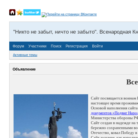
"Никто не забыт, ничто не забыто". Всенародная К
Форум
Участники
Поиск
Регистрация
Войти
Активные темы
Объявление
Все
Сайт посвящается воинам 
настоящее время проживаю
Основой наполнения сайта
документов «Подвиг Народ
Министерства обороны РФ
Сайт создан в надежде на
бережно сохраненными восп
Отечество, ковал Победу 
Сайт задуман, как народн