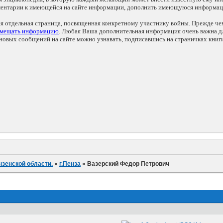
мментарии к имеющейся на сайте информации, дополнить имеющуюся информа
ся отдельная страница, посвященная конкретному участнику войны. Прежде ч
змещать информацию
. Любая Ваша дополнительная информация очень важна дл
овых сообщений на сайте можно узнавать, подписавшись на страничках книг
нзенской области.
»
г.Пенза
»
Вазерский Федор Петрович