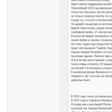
базе новую пензенскую оперу.
Идея горячо поддержана коллег
Тяжелейший 1919 год завершает
попал на спектакль, могли проч
не только оперную группу, но 
Среди тех, кто пел в пензенск
Но давайте выделим из исполни
Мария Харитонова, родом пензе
свободной любви. И совсем ино
В жизни же Мария Захаровна то
своей любви и своему служению
Но этим годам еще предстоит бы
будет обслуживать Тамбов, Курс
Однако Федор Петрович отступа
пензякам здании. Именно здесь
И все же без расставания с ро
театр оперы и балета. В Средне
гастролей 1,5 миллиона слушат
В архивном фонде Вазерского я
«Кармен». До этого мы не имел
удовольствие».
В 1935 году театр, которым ру
В 1937 году в Саранске Вазерс
Отсюда уже и до родной Пензы 
культуры им. Кирова Вазерский