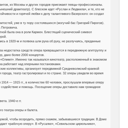
ыкантов, из Москвы и других городов приезжают певцы-профессионалы.
ынешний драмтеатр). С блеском идет «Руслан и Людмила», и те, кто не
тойчивости и горячей любви к делу талантливого Вазерского: он создал
итостей, уже в ту пору состоявшихся (могучий бас Григорий Пирогов).
а Петровича.
нтной была она в роли Кармен. Блестящий сценический символ
ерой.
ь в 1920-м и полвека шли рука об руку, не разлучаясь, преданные
з-за недостатка средств опера превращается в передвижную агитгруппу и
ер, дано более 2000 концертов.
й «Олимп». Именно так назывался кинотеатр, расположенный в знакомом
ова работают над оперными постановками.
ческие коллективы, организует передвижной Средневолжский краевой
 города, театр гастролировал и по стране. 32 оперы увидели во время
1914 — 1915 гг., в количестве 60 человек, прослушали впервые оперу
ное содействие и помощь. Посещение оперы доставило нам громадное
ета. 1940-е гг.
го театра оперы и балета.
домой, чтобы возродить, прямо скажем, забывавшиеся традиции. В Доме
здает «рабочую оперу». В «Русалке», «Севильском цирюльнике»,